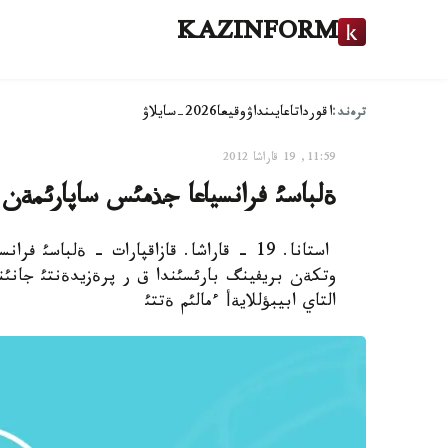
KAZINFORM
ترەند:
اقوردا
تاعايىنداۋ
وقيعا
2026-سايلاۋ
11:59, 19 قاراشا 2012
ةلباسئ فرانسياعا جذمئس ساپارئمةن ب
استانا. 19 - قاراشا. قازاقپارات - ةلباس
وتكةن بريفينگ بارئسئندا ق ر پرةزيدةنتئ جانئند
التاي ابيبؤللايةأ ءمالئم ةتتئ