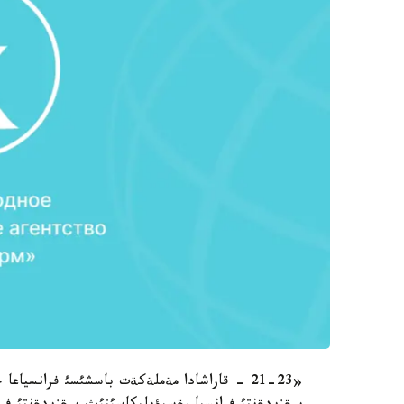
«21-23 - قاراشادا مةملةكةت باسشئسئ فرانسياع