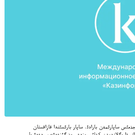
ا جذمئس ساپارئمةن بارادئ. ساپار بارئسئندا قازاقستان