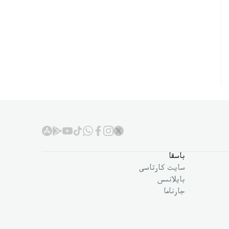
باسقا
سايت كارتاسى
بايلانىس
جارناما