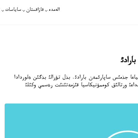
الەمدە
قازاقستان
ساياسات
ت
ارادئ
ئ فرانسياعا جذمئس ساپارئمةن بارادئ. بذل تؤرالئ بذگئن ةلوردادا
اعئ ورتالئق كوممؤنيكاسيا قئزمةتئنئث رةسمي وكئلئ