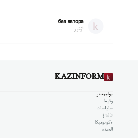
без автора
اۆتور
KAZINFORM
بوليمدەر
وقيعا
ساياسات
تالداۋ
ەكونوميكا
الەمدە