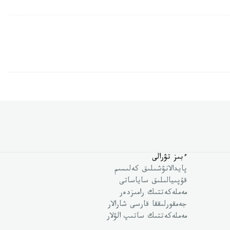
ءبىز تۋرالى
پايدالانۋشىلىق كەلىسىم
قۇپىيالىلىق ساياساتى
مەملەكەتتىك رامىزدەر
جەمقورلىققا قارسى شارالار
مەملەكەتتىك ساتىپ الۋلار