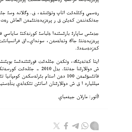
پرةزيدةنتئ فرانسيا رةسپؤبليكاسئنئث پرةزيدةنتئ ف
رةسمي وكئلدئث اتاپ وتؤئنشة، ف. وگلاند وسئ جئل
جةتكةننةن كةيئن ق ر پرةزيدةنتئمةن العاش رةت ك
جذمئس ساپارئ بارئسئندا ةلباسئ كورنةكتئ ساياسي قاي
پرةزيدةنتئ جاك وتةلةمةن، سونداي-اق فرانسيانئث ا
كةزدةسةدئ.
ميلليارد ا ق ش دوللارئنان اساتئن تئكةلةي ينأةستيس
اأتور: مارلان جيةمباي