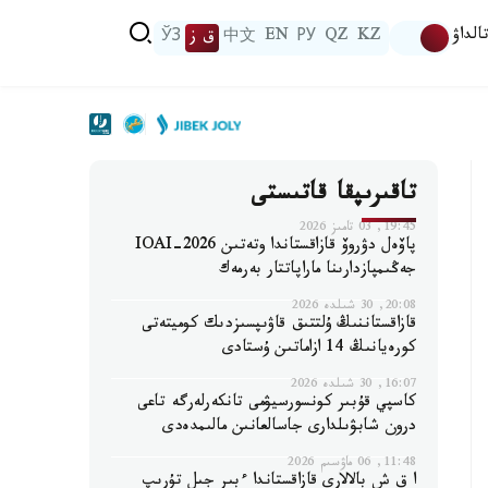
الداۋ
KZ
QZ
РУ
EN
中文
ق ز
ЎЗ
تاقىرىپقا قاتىستى
19:45, 03 تامىز 2026
پاۆەل دۋروۆ قازاقستاندا وتەتىن IOAI-2026
جەڭىمپازدارىنا ماراپاتتار بەرمەك
20:08, 30 شىلدە 2026
قازاقستاننىڭ ۇلتتىق قاۋىپسىزدىك كوميتەتى
كورەيانىڭ 14 ازاماتىن ۇستادى
16:07, 30 شىلدە 2026
كاسپي قۇبىر كونسورسيۋمى تانكەرلەرگە تاعى
درون شابۋىلدارى جاسالعانىن مالىمدەدى
11:48, 06 ماۋسىم 2026
ا ق ش بالالارى قازاقستاندا ءبىر جىل تۇرىپ