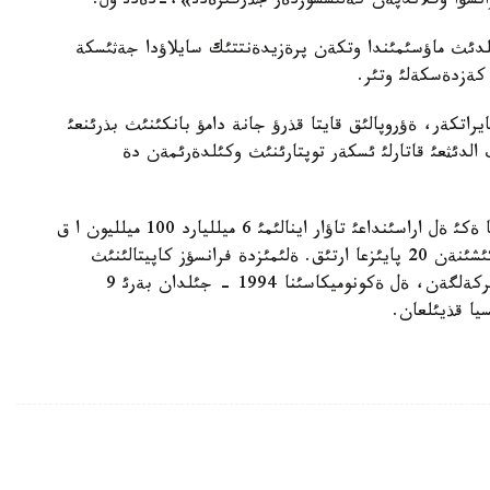
رانسؤا وگلاندپةن كةلئسسوزدةر جذرگئزةدئ»،-دةدئ ول.
دئث ماؤسئمئندا وتكةن پرةزيدةنتتئك سايلاؤدا جةثئسكة
ةزدةسكةلئ وتئر.
راتكةر، ةؤروپالئق قايتا قذرؤ جانة دامؤ بانكئنئث بذرئنعئ
لدئثعئ قاتارلئ ئسكةر توپتارئنئث وكئلدةرئمةن دة
ايتا كةتةيئك، وتكةن جئلدئث قورئتئندئسئ بويئنشا ةكئ ةل اراسئنداعئ تاؤار اينالئمئ 6 ميلليارد 100 ميلليون ا ق
ش دوللارئنا جةتتئ. بذل 2010 - جئلدئث كورسةتكئشئنةن 20 پايئزعا ارتئق. ةلئمئزدة فرانسؤز كاپيتالئنئث
قاتئسؤئمةن 100 دةن استام بئرلةسكةن كومپانيا تئركةلگةن، ةل ةكونوميكاسئنا 1994 - جئلدان بةرئ 9
يا قذيئلعان.