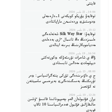
قايتتى
14:06, 22 مامىر 2026
توقايەۆ يۋريكو كويكەنى 1-دارەجەلى
«دوستىق» وردەنىمەن ماراپاتتادى
15:12, 21 مامىر 2026
توقايەۆ: Silk Way Star شەتەلدەگى
ەلىمىزدىڭ ەڭ تانىمال ءارى بەدەلدى
مەدياجوبالارىنىڭ بىرىنە اينالدى
16:54, 19 مامىر 2026
ۋاڭ ي شاحرات نۇرىشەۆكە «كورنەكتى
ديپلومات» مەدالىن تابىستادى
08:00, 15 مامىر 2026
ج ي داۋىرىندەگى تۇركى ينتەگراتسياسى: «ەر
تۇرىكتىڭ بەسىگىندەگى» بەيرەسمي سامميتتەن
نە كۇتەمىز
12:26, 10 مامىر 2026
يران فۋتبولدان الەم چەمپيوناتىنا قاتىسۋ ءۇشىن
حالىقارالىق فۋتبول فەدەراتسياسىنا 10 تالاپ
قويدى