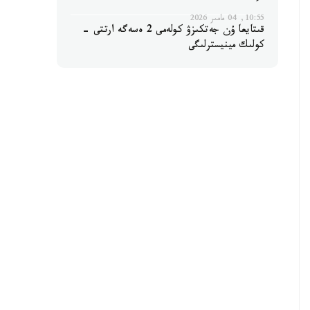
10:55, 04 مامىر 2026
قىتايعا ۇن جەتكىزۋ كولەمى 2 ەسەگە ارتتى -
كولىك مينيسترلىگى