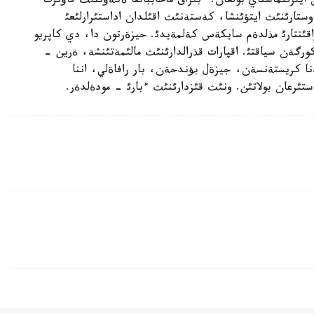
يئرئلماستاي بولعان. ءبئراق ماحابباتقا ةكةؤئنئث قاؤئرت
تارئنئث ايتؤئنشا، كةستةنئث اقئلدان اداستئرارلئعئ
قئتتارئ مذلدةم سايكةس كةلمةيدئ. حيزةرتون دا، دي كاپريو
كورگةن سياقتئ. اقپارات قذرالدارئنئث مالئمةتئنشة، ةرين -
ةنا كريستةنسةن، جيزةل بؤندحةن، بار رافاةلي، اننا
راستئرعان بولاتئن. ونئث قئزدارئنئث ءبارئ - مودةلدةر.