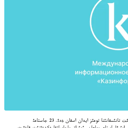
US Weekly جؤرنالئنئث حابارلاؤئنشا، جذلدئزداردئث تانئسقانئنا توعئز ايدان اسقان ةدئ. 23 جاستاعئ