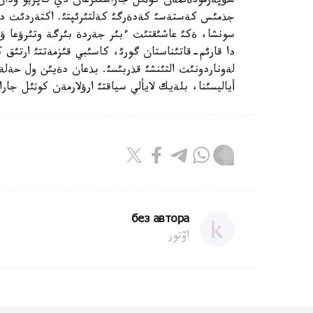
سؤپةرمودةلمةن كوثئل جاراستئرعان دي كاپريو ودان ا
جذمئس كةستةسئ كةدةرگئ كةلتئرئپتئ. اكتةردئث دوس
سونشا، ةكئ عاشئقتئث ءبئر جةردة بئرگة وتئرؤعا ؤا
دا قارئم-قاتئناستان گورئ، كاسئبي قئزمةتتئ ارتئق 
لةوناردونئث التئنشئ قذربئسئ. بذعان دةيئن ول حةل
أياليسئنا، بلةيك لايألي سياقتئ ارؤلارمةن كوثئل جا
без автора
اۆتور