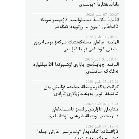
ماماندىقتارعا ءبولىندى
20:27, 07 تامىز 2026
اتا-انا بالانىڭ دەنساۋلىعىنا قاۋىپسىز سومكە
تاڭداعانى ءجون - ورتوپەد كەڭەسى
20:09, 07 تامىز 2026
الماتىدا جالعان مەملەكەتتىك تىركەۋ نومىرلەرىن
ساتقان كۇدىكتى قولعا ءتۇستى
19:46, 07 تامىز 2026
الماتىدا «بايسات» بازارى اۋكسيوندا 24 ميلليارد
تەڭگەگە ساتىلدى
19:29, 07 تامىز 2026
گرانت يەگەرلەرىنىڭ جەلىدە قۋانىش پەن
شاتتىققا تولى بەينەجازبالارى تارادى
18:21, 07 تامىز 2026
قىتايدان تاۋاردى زاڭسىز تاسىمالداعان
قىلمىستىق توپتىڭ قىزمەتى توقتاتىلدى
17:43, 07 تامىز 2026
قازاقستاندا تەلەديدار ءوندىرىسى جارتى جىلدا