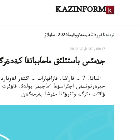
KAZINFORM
ترەند:
اقوردا
تاعايىنداۋ
وقيعا
2026-سايلاۋ
00:17, 07 قاراشا 2012
جذمئس باستئلئق ماحابباتقا كةدةرگئ
الماتئ. 7 - قاراشا. قازاقپارات - اكتةر ل
حيزةرتونمةن اجئراسؤعا ءماجبذر بولدئ. قاؤئرت
ؤاقئت بئرگة وتئرؤئنا مذرشا بةرمةگةن.