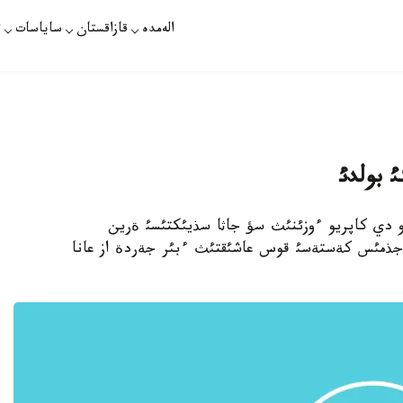
الەمدە
قازاقستان
ساياسات
ت
 بولدئ
ةوناردو دي كاپريو ءوزئنئث سؤ جاثا سذيئكتئسئ ةرين
 جذمئس كةستةسئ قوس عاشئقتئث ءبئر جةردة از عانا