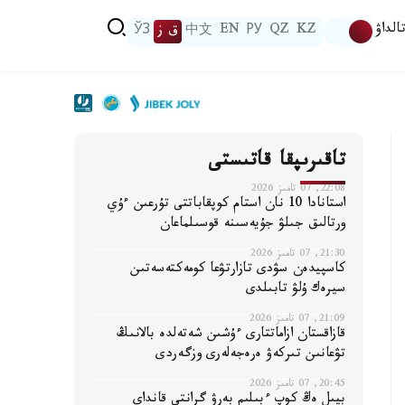
الداۋ
KZ
QZ
РУ
EN
中文
ق ز
ЎЗ
تاقىرىپقا قاتىستى
22:08, 07 تامىز 2026
استانادا 10 نان استام كوپقاباتتى تۇرعىن ءۇي
ورتالىق جىلۋ جۇيەسىنە قوسىلماعان
21:30, 07 تامىز 2026
كاسپيدەن سۋدى تازارتۋعا كومەكتەسەتىن
سيرەك ۇلۋ تابىلدى
21:09, 07 تامىز 2026
قازاقستان ازاماتتارى ءۇشىن شەتەلدە بالانىڭ
تۋعانىن تىركەۋ ەرەجەلەرى وزگەردى
20:45, 07 تامىز 2026
بيىل ەڭ كوپ ءبىلىم بەرۋ گرانتى قانداي