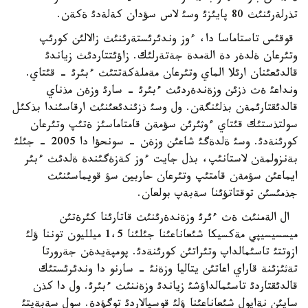
تذرلةرئنئث 80 پايئزئ وسئ لاس سؤدان كةلةدئ ةكةن.
قوقئس تاستاماسا دا، ءوز وندئرئستةرئنئث زالالئن كورئپ
وتئرعان ةلدةر دة الةمدة جةتةرلئك. زاؤئتتاردئث زياندئ
قالدئعئنان ارئلا الماي وتئرعان مةملةكةتتئث ءبئرئ - قئتاي.
ونداعئ ةث ذزئن وزةندةردئث ءبئرئ - سارئ وزةن مذناي
قالدئقتارئمةن بذلئنگةن. ول وسئ ذزئندئعئنئث ارقاسئندا بذكئل
سولتذستئك قئتاي ءوثئرئن سؤمةن قامتاماسئز ةتئپ وتئرعان
كورئنةدئ. وسئ ةلدةگئ شاعئن وزةن - سونحؤا دا 2005 - جئلئ
بةنزولمةن لاستانئپ، بذل جايت ءوز كةزةگئندة ةلدئث ءبئر
ايماعئن سؤمةن قامتئپ وتئرعان حاربين سؤ قويماسئنئث
جذمئسئن توقتاتؤئنا سةبةپ بولعان.
ال الةمنئث ةث ءئرئ وزةندةرئنئث قاتارئنا كئرةتئن
ميسسيسيپي مةكسيكا شئعاناعئنا جئلئنا 1،5 ميلليون توننا ؤلئ
ازوتتئ تاسئمالداپ وتئراتئن كورئنةدئ. پومپةيدةن جةرورتا
تةثئزئنة قاراي اعاتئن يتاليا وزةنئ - سارنو دا وندئرئستئك
قالدئقتاردئ تاسئمالداؤشئ زياندئ وزةننئث ءبئرئ. ول دا كذن
سايئن نةاپول شئعاناعئنا ؤلئ قوسپالاردئ توگؤدة. سول سةبةپتئ