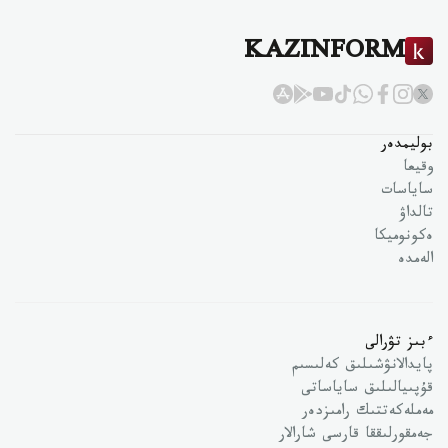
KAZINFORM
بوليمدەر
وقيعا
ساياسات
تالداۋ
ەكونوميكا
الەمدە
ءبىز تۋرالى
پايدالانۋشىلىق كەلىسىم
قۇپىيالىلىق ساياساتى
مەملەكەتتىك رامىزدەر
جەمقورلىققا قارسى شارالار