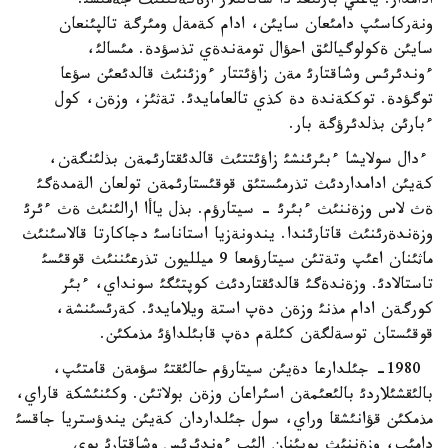
ادامدار. ياعني بارلئعئ دا سانالئلار ارةكةتئنئث جةمئسئ.
ونةركاسئپ دامئعان سايئن، ادام كةمةل ومئرگة تالپئنعان
سايئن ةكولوگيالئق احؤال تومةندةي تذسؤدة. مئسالئ،
ءوندئرئس وشاقتارئ مةن زاؤئتتار ءوزئنئث قالدئعئن سؤعا
توگؤدة. توككةندة دة كذي تالعامايدئ. تةثئز، وزةن، كول
ءبارئن بذلدئرؤگة بار.
ءدال سولايشا ءبئرئنشئ زاؤئتتئث قالدئقتارئمةن بذلئنگةن،
كةيئن ادامداردئث تذرمئستئق قوقئستارئمةن تولعان الةمدةگئ
ةث لاس وزةننئث ءبئرئ - سيتارؤم. بذل ياأا ارالئنئث ةث ءئرئ
وزةندةرئنئث قاتارئندا. يندونةزيا استاناسئ دجاكارتا قالاسئنئث
ماثئنان اعئپ وتةتئن سيتارؤمعا 9 ميلليون تذرعئننئث قوقئسئ
تاستالادئ. وزةندةگئ قالدئقتاردئث كوپتئگئ سونداي، ءبئر
كورگةن ادام مذنئ وزةن دةپ استة ويلامايدئ. كةرئسئنشة،
قوقئستان توسةلگةن كئلةم دةپ قابئلداؤئ مذمكئن.
1980- جئلدارعا دةيئن سيتارؤم حالئقتئ سؤمةن قامتئپ،
بالئقشئلاردئ بالئعئمةن اسئراعان وزةن بولاتئن. وكئنئشكة قاراي،
مذمكئن قؤانئشقا وراي، سول جئلداردان كةيئن يندؤستريا جاقسئ
دامئپ، وزةننئث بويئنان الئپ ءوندئرئس وشاقتارئ بوي