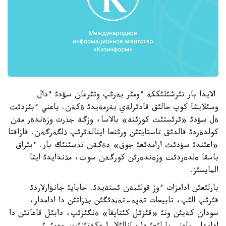
الايدا بار تئرشئلئككة ءومئر بةرئپ وتئرعان سؤدئ ءدال
وسئلايشا كوپ حالئق قادئرلةي بةرمةيدئ ةكةن. ياعني ءبئزدئث
ةل سؤدئ «ئرئستئث كوزئنة» بالاسا، وزگة جذرت وزةندةر مةن
كولدةردئ قالدئق تاستايتئن ورئنعا اينالدئرئپ ذلگةرگةن. قازاقتا
«اعئندئ سؤدئث ارامدئعئ جوق» دةگةن تذسئنئك بار. ءبئراق
باسقا ةلدةردئث وزةندةرئن كورگةن سوث، مذندايدئ ايتا
المايسئز.
بارلئعئن ادامزات ءوز قولئمةن ئستةيدئ. جابايئ جانؤارلاردئ
قئرئپ الئپ، تابيعات تةپة-تةثدئگئن بذزاتئن دا ادامدار،
سودان كةيئن ونئ «قئزئل كئتاپقا» ةنگئزئپ، دابئل قاعاتئن دا