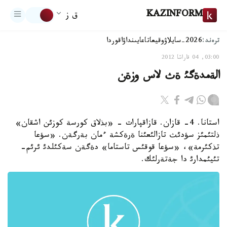
KAZINFORM
ق ز
ترەند:
2026-سايلاۋ
وقيعا
تاعايىنداۋ
اقوردا
03:00, 04 قاراشا 2012
الةمدةگئ ةث لاس وزةن
استانا. 4- قازان. قازاقپارات - «بذلاق كورسة كوزئن اشقان»
ذلتئمئز سؤدئث تازالئعئنا ةرةكشة ءمان بةرگةن. «سؤعا
تذكئرمة»، «سؤعا قوقئس تاستاما» دةگةن سةكئلدئ ئرئم-
تئيئمدارئ دا جةتةرلئك.