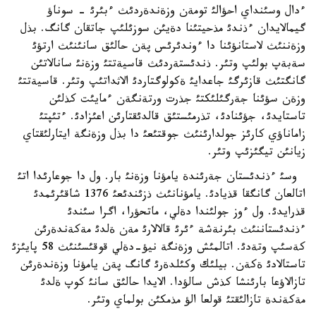
ءدال وسئنداي احؤالئ تومةن وزةندةردئث ءبئرئ - سوناؤ
گيمالايدان ءذندئ مذحيتئنا دةيئن سوزئلئپ جاتقان گانگ. بذل
وزةننئث لاستانؤئنا دا ءوندئرئس پةن حالئق سانئنئث ارتؤئ
سةبةپ بولئپ وتئر. ذندئستةردئث قاسيةتتئ وزةنئ سانالاتئن
گانگتئث قازئرگئ جاعدايئ ةكولوگتاردئ الاثداتئپ وتئر. قاسيةتتئ
وزةن سؤئنا جةرگئلئكتئ جذرت ورتةنگةن ءمايئت كذلئن
تاستايدئ، جؤئنادئ، تذرمئستئق قالدئقتارئن اعئزادئ. ءتئپتئ
زاماناؤي كارئز جولدارئنئث جوقتئعئ دا بذل وزةنگة ايتارلئقتاي
زيانئن تيگئزئپ وتئر.
وسئ ءذندئستان جةرئندة يامؤنا وزةنئ بار. ول دا جوعارئدا اتئ
اتالعان گانگقا قذيادئ. يامؤنانئث ذزئندئعئ 1376 شاقئرئمدئ
قذرايدئ. ول ءوز جولئندا دةلي، ماتحؤرا، اگرا سئندئ
ءذندئستاننئث بئرنةشة ءئرئ قالالارئ مةن ةلدئ مةكةندةرئن
كةسئپ وتةدئ. اتالمئش وزةنگة نيؤ-دةلي قوقئسئنئث 58 پايئزئ
تاستالادئ ةكةن. بيلئك وكئلدةرئ گانگ پةن يامؤنا وزةندةرئن
تازالاؤعا بارئنشا كذش سالؤدا. الايدا حالئق سانئ كوپ ةلدئ
مةكةندة تازالئقتئ قولعا الؤ مذمكئن بولماي وتئر.