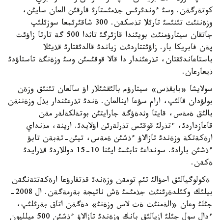
كوتةرگةن. وسئ ءوندئرئس جذمئستارئ قارقئن العان سايئن،
وزةننئث تئنئسئ تارئلا تذسكةن. 300 شاقئرئمعا سوزئلئپ
جاتقان سيتارؤمنئث بويئندا قازئرگئ تاثدا 500 گة تارتا زاؤئت
پةن فابريكا بار. زاؤئتتاردئث زياندئ قالدئقتارئ قذيئلا
باستاعاندئقتان، تذرعئندار دا قالا قوقئسئن وسئ وزةنگة تاستاؤدئ
ذيعارعان.
سولايشا «بايقذس» سيتارؤم بالئقشئلار اؤ سالعان تئنئق وزةن
بولؤدان قالئپ، ارام سؤعا اينالعان. ةندئ تذرعئندار بذل وزةننةن
بالئق ةمةس، قايتا وثدةؤگة جارايتئن بوتةلكةلةر مةن
قاعازداردئ، ءتذرلئ قوقئس تذرلةرئن اؤلايدئ. ارينة، مذنداي
ارةكةتكة وزةندئ تازالاؤ ءذشئن ةمةس، تيئن-تةبةن تابؤ
ءذشئن بارادئ. سونداعئ تابئسئ ايئنا 10-15 دوللاردئ قذرايدئ
ةكةن.
ةكولوگيالئق احؤالئ تئم تومةن وزةندئ قذتقارؤعا ارةكةتتةنگةن
بيلئك وكئلدةرئنئث جذمئسئ ةش ناتيجة بةرمةگةن. ال 2008-
جئلئ وعان «الةمنئث ةث لاس وزةنئ» دةگةن اتاق بةرئلئپ،
ءدال سول جئلئ ازيالئق بانك وزةندئ تازالاؤ ءذشئن 500 ميلليون