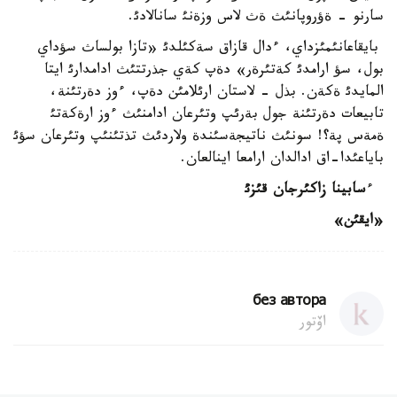
سارنو - ةؤروپانئث ةث لاس وزةنئ سانالادئ.
بايقاعانئمئزداي، ءدال قازاق سةكئلدئ «تازا بولساث سؤداي
بول، سؤ ارامدئ كةتئرةر» دةپ كةي جذرتتئث ادامدارئ ايتا
المايدئ ةكةن. بذل - لاستان ارئلامئن دةپ، ءوز دةرتئنة،
تابيعات دةرتئنة جول بةرئپ وتئرعان ادامنئث ءوز ارةكةتئ
ةمةس پة؟! سونئث ناتيجةسئندة ولاردئث تذتئنئپ وتئرعان سؤئ
باياعئدا-اق ادالدان ارامعا اينالعان.
ء
سابينا زاكئ
رجان قئزئ
«ايقئن»
без автора
اۆتور