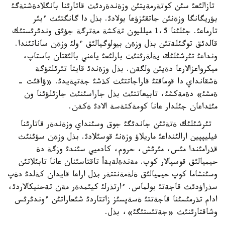
تازالئعئ سئن كوتةرمةيتئن وزةندةردئث قاتارئنا بانگلادةشتةگئ
بؤريگانگا وزةنئن جاتقئزؤعا بولادئ. بذل دا گانگتئث ءبئر
تارماعئ. جئلئنا 1،5 ميلليون تةكشة مةترگة جؤئق وندئرئستئك
قالدئق توگئلةتئن بذل وزةن بيولوگيالئق ءولئ وزةن ساناتئندا.
ونداعئ تئرشئلئك يةلةرئنئث بارلئعئ ياعني بالئقتان باستاپ،
ميكرواعزالارعا دةيئن ولگةن. بذل وزةندئ قايتا تئرئلتؤگة
ةشقانداي دا قوماقتئ قاراجاتتئث كذشئ جةتپةيدئ. «ؤاقئت -
ةمشئ» دةمةكشئ، تابيعاتتئث بذل جاراسئنئث جازئلؤئنا ون
مئثداعان جئلدار عانا كومةكتةسة الادئ ةكةن.
تئرشئلئك ةتةتئن جاندئگئ جوق وسئنداي وزةندةر قاتارئنا
فيليپپين ارالئنداعئ ماريلاؤ وزةنئ قوسئلادئ. بذل وزةن سؤئنئث
قذرامئندا مئس، مئرئش، حروم، كادميي سئندئ وزگة دة
حيميالئق قوسپالار كوپ. مةندةلةيةأ تاقتاسئنان عانا تابئلاتئن
وسئنشاما كوپ حيميالئق ةلةمةنتتةر بذل اراعا قايدان كةلدئ دةپ
سذراؤدئث قاجةتئ بولماس. ءارتذرلئ كيئمدةر مةن تةحنيكالاردئ،
ادام تذرمئسئنا قاجةتتئ ةسةپسئز زاتتاردئ شئعاراتئن ءوندئرئس
وشاقتارئنئث «جةتئستئگئ»، بذل.