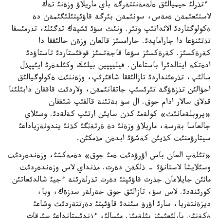
ءتذرلئ حيميالئق ةلةمةنتتةرگة باي ماريلاؤ وزةنئ تةك
لاستئعئمةن ةمةس، سونئمةن بئرگة قاؤئپتئلئگئمةن دة
ةكولوگتاردئ الاثداتئپ وتئر. ونئث سؤئ ئشپةك تذگئلئ، تذرمئسقا
تذتئنؤعا دا جارامايدئ. جارامسئز قالعان وزةن حالئققا دا
كةرةكسئز. كةرةكسئز سؤعا قاجةتسئز قوقئستاردئ تاستاؤدئ
ادةتكة اينالدئرا باستاعان. فيليپپين بيلئك وكئلدةرئ ايئپپذل
سالئپ، تذرعئنداردئ تازالئققا شاقئرئپ، وزةننئث ةكولوگيالئق
احؤالئن تذزةؤگة تئرئسئپ جاتقانئمةن، ولاردئث قاققان دابئلئنا
قذلاق سالار ادام جوق. ال سؤ بةتئنة قالقئپ شئققان
«پروبلةمانئث» كولةمئ كذن سايئن ارتئپ كةلةدئ. وسئلاي
جالعاسا بةرسة، ماريلاؤ وزةنئ دة ةرتةثگئ كذنئ يندونةزياداعئ
سيتارؤمنئث كذيئن كةشؤئ ابدةن مذمكئن.
«تئلةپ العان باس اؤرؤدئث ةمئ جوق» دةمةكشئ، وزةندةردئث
وسئلايشا لاستانؤئ - ذلكةن دةرت. مذنداي لاس وزةندةردئث
ماثئن جايلاعان جذرت قاؤئپتئ دةرت تذرلةرئنة ءجيئ شالدئعاتئن
كورئنةدئ. لاس سؤ، تازالئق جوق جةرلةر سذزةك، وبا،
ديزةنتةريا، سارئ اؤرؤ سئندئ قاؤئپتئ دةرتتةردئث وشاعئ
ةكةنئن بارلئعئمئز بئلةمئز. مئسالئ، ءذندئستانداعئ سئرقات