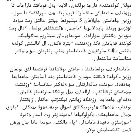
دوللار كولةمئندة قارجئ بولگةن. الايدا بذل قوماقتئ قاراجات تا
وزةننئث جاعدايئن جاقسارتا قويماپتئ. ةث سوراقئسئ دا سول،
وزةن جاعاسئن جايلاعان 5 ميلليونعا جؤئق حالئق وسئ سؤدئ
اؤئزسؤ ورنئنا پايدالانؤعا ءماجبذر. ةگئنشئلةر بولسا، ءدال وسئ
سؤمةن ةگئنئن سؤارادئ. سونداي-اق سيتارؤم ساگؤلينگ
كولئنة قذياتئن ةكئ وزةننئث ءبئرئ ةكةن. ال اتالمئش كولدة
باتئس ياأانئ جارئقپةن قامتاماسئز ةتئپ وتئرعان سؤ ةلةكتر
ستانساسئ سالئنعان.
مامانداردئث بولجامئنشا، جاقئن بولاشاقتا قوقئسقا لئق تولعان
وزةن-كولدئ لايئقتئ سؤمةن قامتاماسئز ةتة المايتئن جاعدايعا
جةتةدئ. سونئث سالدارئنان سؤ ةلةكتر ستانساسئ ءوزئنئث
جذمئسئن توقتاتئپ، ارالدئث بذل بولئگئ جارئقسئز قالماق.
مذنداي جاعدايدا وزةنگة زيانئن تيگئزئپ جاتقان زاؤئتتار
توقتاپ، ةلدةگئ ةكونوميكالئق احؤال تومةندةؤئ مذمكئن. ءبئراق
«بذل جاعدايدئث ةكولوگياعا اجةپتةؤئر وث اسةر ةتةرئ
ءسوزسئز» دةيدئ ماماندار. ءيا، بالكئم، سوندا عانا بذل وزةن
كةث تئنئستايتئن بولار.