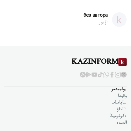
без автора
اۆتور
KAZINFORM
بوليمدەر
وقيعا
ساياسات
تالداۋ
ەكونوميكا
الەمدە