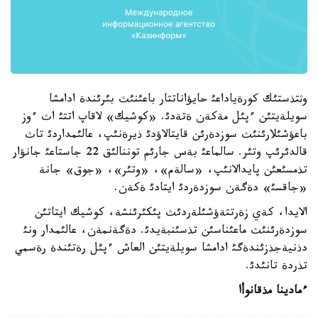
وثتذستئك كورةياداعئ حايؤاناتتار باعئنئث بئرئندة ادامشا
سويلةيتئن ءپئل مةكةن ةتةدئ. «كوشيك» لاقاپ اتتئ اث ءوز
باعؤشئلارئنئث سوزدةرئن قايتالاؤدئ ذيرةنئپ، عالئمداردئ تاث
قالدئرئپ وتئر. سالماعئ بةس جارئم توننالئق 22 جاستاعئ جانؤار
تذمسئعئن پايدالانئپ، «سالةم»، «وتئر»، «جوق» جانة
«جاقسئ» دةگةن سوزدةردئ ايتادئ ةكةن.
الايدا، كةي زةرتتةؤشئلةردئث پئكئرئنشة، كوشيك ايتاتئن
سوزدةرئنئث ماعئناسئن تذسئنبةيدئ. دةگةنمةن، عالئمدار ونئ
دذنيةجذزئندةگئ ادامشا سويلةيتئن العاش ءپئل رةتئندة رةسمي
تذردة تانئدئ.
ءمادينا مذقانوأا