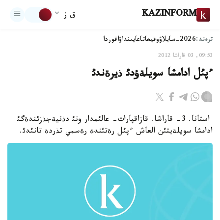
KAZINFORM
ق ز
ترەند:
2026-سايلاۋ
وقيعا
تاعايىنداۋ
اقوردا
09:53, 03 قاراشا 2012
ءپئل ادامشا سويلةؤدئ ذيرةندئ
استانا. 3- قاراشا. قازاقپارات- عالئمدار ونئ دذنيةجذزئندةگئ
ادامشا سويلةيتئن العاش ءپئل رةتئندة رةسمي تذردة تانئدئ.