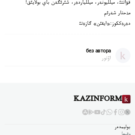
قؤاتتئ، ميلليونةر، ميللياردةر، شئرئگةن باي بولايئق!
مذحتار شةرئم
دةرةككوز:«ايقئن» گازةتئ
без автора
اۆتور
KAZINFORM
بوليمدەر
وقيعا