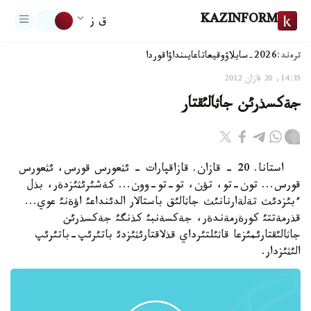
KAZINFORM
ق ز
ترەند:
2026-سايلاۋ
وقيعا
تاعايىنداۋ
اقوردا
14:35, 20 قازان 2012
جةكسذرئن جاثالئقتار
استانا. 20 - قازان. قازاقپارات - ئثعورس قورس، ئثعورس
قورس... تون-تو، تؤن، تو-تو-وون... كةشئرئثئزدةر، بذل
ءبئزدئث تةلةارنانئث جاثالئق باستالار الدئنداعئ اؤةنئ عوي...
قذرمةتتئ كورةرمةندةر، جةكسةنبئ كذنگئ جةكسذرئن
جاثالئقتارئمئزعا قاثئلتئرداي قذلاقتارئثئزدئ باتئرئپ-باتئرئپ
الئثئزدار.