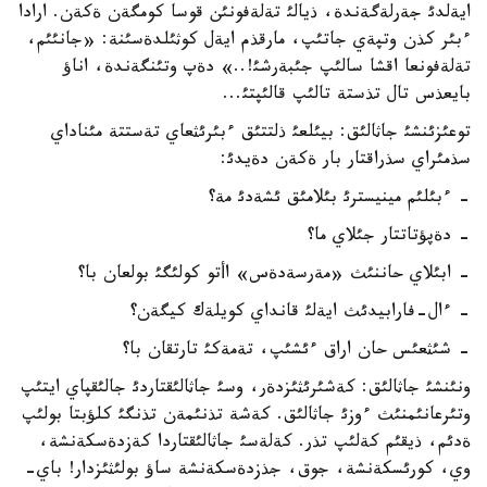
ايةلدئ جةرلةگةندة، ذيالئ تةلةفونئن قوسا كومگةن ةكةن. ارادا
ءبئر كذن وتپةي جاتئپ، مارقذم ايةل كوثئلدةسئنة: «جانئئم،
تةلةفونعا اقشا سالئپ جئبةرشئ!..» دةپ وتئنگةندة، اناؤ
بايعذس تال تذستة تالئپ قالئپتئ...
توعئزئنشئ جاثالئق: بيئلعئ ذلتتئق ءبئرئثعاي تةستتة مئناداي
سذمئراي سذراقتار بار ةكةن دةيدئ:
- ءبئلئم مينيسترئ بئلامئق ئشةدئ مة؟
- دةپؤتاتتار جئلاي ما؟
- ابئلاي حاننئث «مةرسةدةس» اأتو كولئگئ بولعان با؟
- ءال-فارابيدئث ايةلئ قانداي كويلةك كيگةن؟
- شئثعئس حان اراق ءئشئپ، تةمةكئ تارتقان با؟
ونئنشئ جاثالئق: كةشئرئثئزدةر، وسئ جاثالئقتاردئ جالئقپاي ايتئپ
وتئرعانئمنئث ءوزئ جاثالئق. كةشة تذنئمةن تذنگئ كلؤبتا بولئپ
ةدئم، ذيقئم كةلئپ تذر. كةلةسئ جاثالئقتاردا كةزدةسكةنشة،
وي، كورئسكةنشة، جوق، جذزدةسكةنشة ساؤ بولئثئزدار! باي-