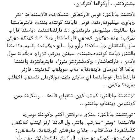
جئبئرلاتئپ، أوكزالعا كئرگةن.
ةكئنشئ جاثالئق: قوس قارلئعاش شئمكةنت قالاسئنداعئ ءبئر
«باي» ميلليونةردئث قوس قاباتتئ كوتتةدجئنئث قابئرعاسئنا
ذيا سالئپتئ. ميلليونةر مئرتئقباي ذلئ قارلئعاشتئث ذياسئنا قاراپ
تذرئپ: «نة دةگةن كةدةي قارلئعاشتار ةدئ! ءالئ كذنگة دةيئن
ساز بالشئقتان ذيا سالادئ! ةأرو ذيا سالؤ دةگةندئ بئلمةيدئ! مئنا
بالشئق ذياسئ كوتتةدجئمنئث سيقئن بذزئپ تذر!» دةگةنئ سول
ةكةن، قارلئعاشتار: «كةشئرئثئز مئرزا، قابئرعاثئزدئ ؤاقئتشا
جالعا الا تذرساق قايتةدئ؟» دةپ سويلةپ كةتئپتئ. قازئر
قارلئعاشتار قوجايئنعا اي سايئن مئث دوللاردان تئستةپ اكةلئپ
بةرةدئ ةكةن...
ءذشئنشئ جاثالئق: كةشة كذن شئقپاي قالدئ... ويتكةنئ مةن
كذنئمةن ذيئقتاپ جاتتئم...
ءتورتئنشئ جاثالئق: جئلاي بةرةتئن اكئم «كوثئلئ بوس»
قالاسئندا ءومئر ءسذرئپ جاتئر. ول الدئنا ارئز ايتئپ كةلگةن
كئسئلةردئ قذشاقتاپ، جئلاي بةرةتئن كورئنةدئ. ماسةلةن:
«ءذيئم دة، كذيئم دة جوق، ال ءسئز تانئستارئثئز بةن پارا