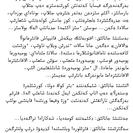
بةرگةندةرگة قيسايا كةتةتئن كورئنةسئز» دةپ جئلاپ
بارساثئز، اكئم سئزدةن بةتةر ةثئرةپ جئلاپ، بوتاداي بوزداپ،
ةت جذرةگئثئزدئ ةلجئرةتئپ، كوز جاسئن كولدةتئپ شئعارئپ
سالادئ ةكةن... سوسئن ءسئز اكئمدئ جذباتئپ الةك بولاسئز...
بةسئنشئ جاثالئق: اقتوبةلئك بيكةش قاتيپاش قاتئرعانوأا
«الاقان» دةگةن جاثا سالات ءتذرئن ويلاپ تاؤئپ، ءوزئنئث
كافةسئندة تاماقتانؤشئلارعا ذسئندئ. سالاتئ مئناداي: پوميدورعا
پوميدور قوسئپ، پوميدوردئ مئجئپ، سؤئن سئعئپ، الاقانئثئزعا
مايونةز جاعادئ. ال ءسئز پوميدوردئ شانئشقئمةن الئپ،
الاقانئثئزداعئ مايونةزگة باتئرئپ جةيسئز...
التئنشئ جاثالئق: شئمكةنتتة ءبئر كوك دولئ، كورشئلةرئ
«ستةرأا» دةپ اتاپ كةتكةن ايةل كةنةنئ شاعئپ الدئ. قئرئم
بةزگةگئن تاراتقئش كةنةنئث ءوزئ وقيعا ورنئندا قايتئس بولئپ
كةتكةن...
جةتئنشئ جاثالئق: ذكئمةتتة كومةديا، شةكارادا تراگةديا...
سةگئزئنشئ جاثالئق: قئزئلوردا وبلئسئندا كذيةؤئ ذرئپ ولتئرگةن