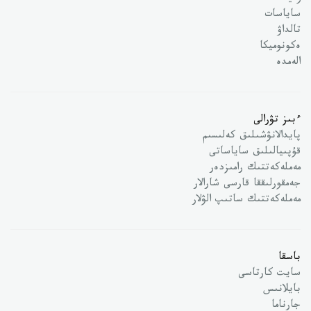
ساياسات
تالداۋ
ەكونوميكا
الەمدە
ءبىز تۋرالى
پايدالانۋشىلىق كەلىسىم
قۇپىيالىلىق ساياساتى
مەملەكەتتىك رامىزدەر
جەمقورلىققا قارسى شارالار
مەملەكەتتىك ساتىپ الۋلار
باسقا
سايت كارتاسى
بايلانىس
جارناما