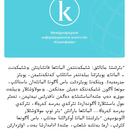
ءبئرئنشئ جاثالئق: شئمكةنتتةن الماتئعا قاتئنايتئن «شئمكةنت
- الماتئ» پويئزئنا بيلةتتةر ساتئلئپ كةتكةنئمةن، پويئز
جذرمةيدئ. ويتكةنئ پويئزدئث باس أاگونئ الماتئدان باستالئپ،
سوثعئ أاگون شئمكةنتكة دةيئن جةتكةن. «جولاؤشئلار «بيلةت
جوق» دةپ جئندانباسئنشئ» دةگةن ناقذرئس نيةتپةن، تةمئر
جول باسشئلارئ أاگونداردئ تئركةي بةرسة كةرةك، تئركةي
بةرسة كةرةك... الماتئعا باراتئن ءبئر توپ جولاؤشئلار
اأتوبؤسپةن ءبئرئنشئ الماتئ أوكزالئنا جةتئپ، باس أاگونعا
كئرئپ، ارعئ بةتئنة شئعئپ، جئندئ ادامدارشا بةت- اؤئزدارئن