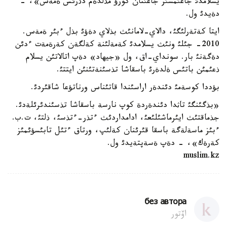
يسلامدئ جاعئمسئز جاعئنان كورؤ مذلدةم دذرئس ةمةس»، -
دةيدئ ول.
ايتا كةتةرلئگئ، دالاي-لامانئث بذلاي دةؤئ بذل ءبئر ةمةس.
2010- جئلئ ونئث يسلامدئ كةمةلئنة كةلگةن كةرةمةت ءدئن
دةگةنئ بار. سونداي-اق، ول «جيهاد» دةپ اتالاتئن يسلام
ذعئمئن باتئس ةلدةرئ باسقاشا تذسئنةتئنئن ايتتئ.
بؤددا كوسةمئ دئندةر اراسئندا قاتئناس ورناتؤعا شاقئردئ.
«بذگئنگئ تاثدا دئندةردة كوپ نارسة باسقاشا تذسئندئرئلةدئ.
جذماقتئث ايئرماشئلئعئ، ادامداردئث ءتذر-ءتذسئ، ذلتئ، ت.ب.
ءبئز ماسةلةگة باسقا قئرئنان كةلئپ، ورتاق ءتئل تابئسؤئمئز
كةرةك»، - دةپ ةسةپتةيدئ ول.
muslim.kz
без автора
اۆتور