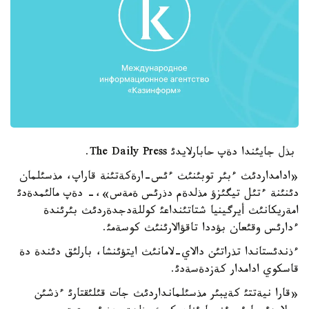
بذل جايئندا دةپ حابارلايدئ The Daily Press.
«ادامداردئث ءبئر توبئنئث ءئس-ارةكةتئنة قاراپ، مذسئلمان
دئنئنة ءتئل تيگئزؤ مذلدةم دذرئس ةمةس»،- دةپ مالئمدةدئ
امةريكانئث أيرگينيا شتاتئنداعئ كوللةدجدةردئث بئرئندة
ءدارئس وقئعان بؤددا تاقؤالارئنئث كوسةمئ.
ءذندئستاندا تذراتئن دالاي-لامانئث ايتؤئنشا، بارلئق دئندة دة
قاسكوي ادامدار كةزدةسةدئ.
«قارا نيةتتئ كةيبئر مذسئلمانداردئث جات قئلئقتارئ ءذشئن