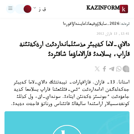
KAZINFORM
ق ز
ترەند:
2026-سايلاۋ
وقيعا
تاعايىنداۋ
اقوردا
12:41, 13 قازان 2012
دالاي-لاما كةيبئر مذسئلمانداردئث ارةكةتئنة
قاراپ، يسلامدئ قارالاماؤعا شاقئردئ
استانا. 13- قازان. قازاقپارات- تيبةتتئك دالاي-لاما كةيبئر
جةكةلةگةن ادامداردئث ءئس-قئلئعئنا قاراپ يسلامعا كذية
جاعؤدئث ءجونسئز ةكةنئن ايتادئ. سونداي-اق، ول كذللئ
كونفةسسيالار اراسئندا ساليقالئ قاتئناس ورناتؤ قاجةت دةيدئ.