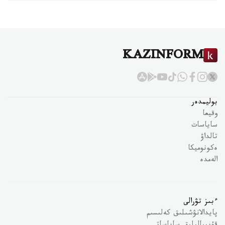
KAZINFORM
بوليمدەر
وقيعا
ساياسات
تالداۋ
ەكونوميكا
الەمدە
ءبىز تۋرالى
پايدالانۋشىلىق كەلىسىم