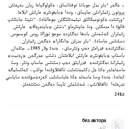
- ةگةر ءبئز بذل جوبانئ توقتاتساق، ةكولوگياعا زيان بةرةتئن
پروتون زئمئرانئن جاپساق، وندا «بايقوثئر» عارئش ايلاعئ
ءوزئنئث ةكونوميكالئق تيئمدئلئگئن جوعالتادئ. ءتئپتئ جابئلئپ
قالؤئ دا مذمكئن. ونئ جاپتئرماؤ ءذشئن «بايتةرةك» عارئش
زئمئران كةشةنئن باسقا نةگئزدة سوعؤ تؤرالئ روس كوسموس
ذسئنئس جاسادئ. ءبئز بذرئن «انگارا» دةگةن زئمئران
نةگئزئندة قذرامئز دةپ وتئرساق، ةندئ ولار 1985- جئلدان
باستاپ «بايقوثئر» عارئش ايلاعئنان ذشئپ جذرگةن «زةنيت»
زئمئرانئ نةگئزئندة قذرايئق دةپ ذسئنئس جاساپ وتئر. وسئ
ماسةلةلةر ةكئ ةل ذكئمةتئنئث تالقئلاؤئندا بولئپ، كةلئسئمگة
كةلدئ. ةندئ وسئ ماسةلة ةكئ ةلباسئنئث كةزدةسؤئندة ساياسي
تذرعئدا تالقئلانئپ، شةشئمئن تاپسا دةگةن ذمئتتةمئز.
24kz
без автора
اۆتور