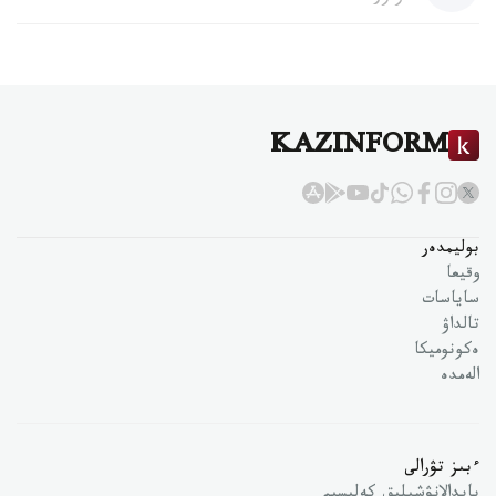
KAZINFORM
بوليمدەر
وقيعا
ساياسات
تالداۋ
ەكونوميكا
الەمدە
ءبىز تۋرالى
پايدالانۋشىلىق كەلىسىم