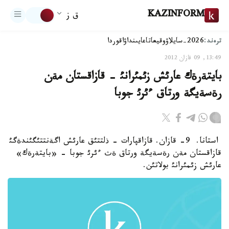
KAZINFORM
ق ز
ترەند:
2026-سايلاۋ
وقيعا
تاعايىنداۋ
اقوردا
13:49, 09 قازان 2012
بايتةرةك عارئش زئمئرانئ - قازاقستان مةن
رةسةيگة ورتاق ءئرئ جوبا
استانا. 9- قازان. قازاقپارات - ذلتتئق عارئش اگةنتتئگئندةگئ
قازاقستان مةن رةسةيگة ورتاق ةث ءئرئ جوبا - «بايتةرةك»
عارئش زئمئرانئ بولاتئن.