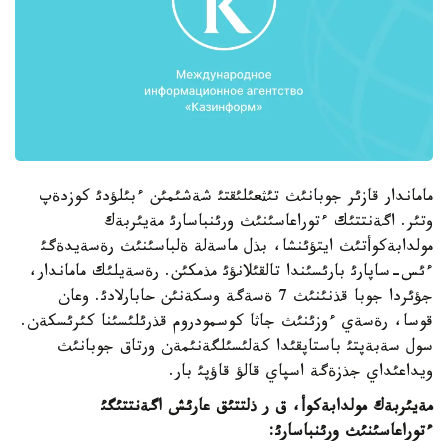
ماماندار قازئر جوبانئث تئثعئلئقتئ شةشئمئن ءبئلؤدئ كوزدةپ
وتئر. اگةنتتئك ءتوراعاسئنئث ورئنباسارئ مةيئربةك
مولدابةكوأتئث ايتؤئنشا، بذل ماسةلة ةلباسئنئث رةسةيدةگئ
ءئس-ساپارئ بارئسئندا تالقئلانؤئ مذمكئن. رةسةيلئك ماماندار،
جؤئردا جوبا قذنئنئث 7 ةسةگة وسكةنئن حابارلادئ. وعان
قوسا، رةسةي ءوزئنئث جاثا كوسمودروم قذرئلئسئنا كئرئسكةن.
سول سةبةپتئ باستاپقئدا كةلئسئلگةنئمةن ورتاق جوبانئث
ويداعئداي جذزةگة اسپاي قالؤ قاؤپئ بار.
مةيئربةك مولدابةكوأ، ق ر ذلتتئق عارئش اگةنتتئگئ
ءتوراعاسئنئث ورئنباسارئ: