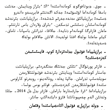
- جوق. «بوتافوگو» كومانداسئندا ءالئ ءبئراز وينايمئن. مةنئث
باسقا كومانداعا اؤئسؤئمدئ جةكة اگةنتئم فابريسةو دانةرو
ةسئمدئ برازيليالئق مةنةدجةرئم شةشةدئ. برازيليانئث بئرنةشة
كومانداسئنان ذسئنئس تذسكةن. ءبئراق ولاردان باس تارتتئم.
ماعان قازئرگئ كوماندام ذنايدئ. جالاقئ، تذراتئن باسپانا، تاماق،
كيئم جاعئنا بولةك اقشا تولةيدئ. الاتئن جالاقئم بولةك
ةسةپتةلةدئ.
- برازيلييادا فؤتبول جذلدئزدارئ كوپ. قايسئسئمةن
كةزدةستئث؟
- قازئر پورتؤگال ءتئلئن جةتئك مةثگةردئم. برازيليانئث
جاستار كومانداسئندا وينايتئن بئرنةشة فؤتبولشئلارمةن
سويلةسئپ تذرامئن. جالپئ پةلة، رونالدينو، روبةرتو كارلوس
سئندئ فؤتبولشئلارمةن كةزدةستئم. قولئم بوس بولسا،
برازيلياداعئ ءئرئ جارئستارعا بارامئن. قازئر بذل ةل 2014- جئلئ
وتةتئن الةم چةمپيوناتئنا قئزؤ دايئندالئپ جاتئر.
- «ولة برازيل» فؤتبول اكادةمياسئندا وقئعان