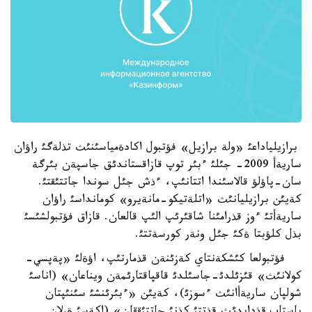
برازيلياداعئ «ولة برازيل» فؤتبول اكادةمياسئنئث تذلةگئ راؤان
ساريةأ 2009- جئلئ ءبئر توپ قازاقستاندئق جاسپةن بئرگة
سان-پاؤلؤ قالاسئندا اتتانئپ، ءذش جئل سوندا جاتتئقتئ.
كةيئن برازيليانئث «اتلةتيكو-مانةيرو» كومانداسئ راؤان
ساريةأتئ ءوز قذرامئنا شاقئرئپ الئپ قالعان. قازاق فؤتبولشئسئ
بذل كلؤبتا ةكئ جئل ونةر كورسةتتئ.
فؤتبولعا كئشكةنتاي كةزئنةن قذمارتئپ، اؤةلئ «پةپسي-
كولانئث» قئزئلدئ-جاسئلدئ قاقپاقتارئمةن ويناعان» (اناسئ
شولپان ساريةأانئث ءسوزئ)، كةيئن «ءبئرئنشئ سئنئپتان