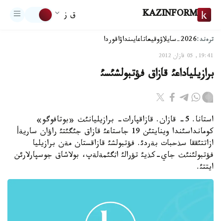
KAZINFORM
ق ز
ترەند:
2026-سايلاۋ
وقيعا
تاعايىنداۋ
اقوردا
19:41, 05 قازان 2012
برازيلياداعئ قازاق فؤتبولشئسئ
استانا. 5- قازان. قازاقپارات- برازيليانئث «بوتافوگو»
كومانداسئندا وينايتئن 19 جاستاعئ قازاق جئگئتئ راؤان ساريةأ
ازاتتئققا سذحبات بةردئ. فؤتبولشئ قازاقستان مةن برازيليا
فؤتبولئنئث جاي-كذيئ تؤرالئ اثگئمةلةپ، بولاشاق جوسپارلارئن
ايتتئ.