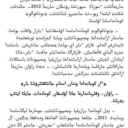
باستاپ قذدايدئث قذتتئ كذنئ جاتتئققان» (اكةسئ ةرلان
ساريةأتئث ءسوزئ) سپورتشئ رؤسلان ساريةأ 2012- جئلدئث
شئلدة ايئندا ريو-دة جانةيرو شتاتئنئث «بوتافوگو»
كومانداسئنا اؤئستئ.
- «بوتافوگو» كومانداسئندا اؤئسقانئما ءبئراز ؤاقئت بولدئ.
جاستار اراسئنداعئ چةمپيوناتتئث ويئنئ كةزئندة توبئعئمدئ
تايدئرئم الدئم. قازئر ءبئر اي بولدئ ةمدةلئپ جاتئرمئن. باسئندا
جذرة الماي قالعانمئن. قازئرگئ جاعدايئم جاقسئ. ءبئر-ةكئ
اپتادان كةيئن جاستار اراسئنداعئ برازيليا چةمپيوناتئ باستالادئ.
جاراقاتئم جازئلسا ويئندارعا قاتئسامئن، - دةدئ راؤان ساريةأ
ازاتتئق تئلشئسئنة بةرگةن سذحباتئندا.
«ءار كوماندادا وننان استام جاتتئقتئرؤشئ بار»
- راؤان، وقئرماندارعا جاثا اؤئسقان كومانداث جايلئ ايتئپ
بةرشئ.
- بذل كوماندا برازيليا چةمپيوناتئنئث جوعارعئ ليگاسئندا
وينايدئ. 2011- جئلعئ چةمپيوناتتا العاشقئ وندئققا ةنگةن. ال
مةن جاستار كومانداسئندا جاتتئعئپ ءجذرمئن. جاسئم 21 دةن