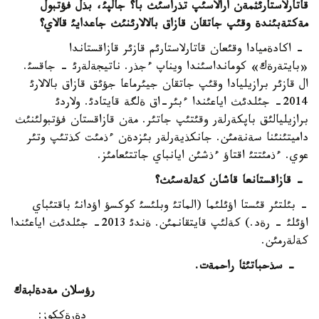
قاتارلاستارئثمةن ارالاسئپ تذراسئث با؟ جالپئ، بذل فؤتبول
مةكتةبئندة وقئپ جاتقان قازاق بالالارئنئث جاعدايئ قالاي؟
- اكادةميادا وقئعان قاتارلاستارئم قازئر قازاقستاندا
«بايتةرةك» كومانداسئندا ويناپ ءجذر. ناتيجةلةرئ - جاقسئ.
ال قازئر برازيليادا وقئپ جاتقان جيئرماعا جؤئق قازاق بالالارئ
2014- جئلدئث اياعئندا ءبئر-اق ةلگة قايتادئ. ولاردئ
برازيليالئق باپكةرلةر وقئتئپ جاتئر. مةن قازاقستان فؤتبولئنئث
داميتئنئنا سةنةمئن. جانكذيةرلةر بئزدةن ءذمئت كذتئپ وتئر
عوي. ءذمئتتئ اقتاؤ ءذشئن ايانباي جاتتئعامئز.
- قازاقستانعا قاشان كةلةسئث؟
- بئلتئر قئستا اؤئلئما (الماتئ وبلئسئ كوكسؤ اؤدانئ باقتئباي
اؤئلئ - رةد.) كةلئپ قايتقانمئن. ةندئ 2013- جئلدئث اياعئندا
كةلةرمئن.
- سذحباتئثا راحمةت.
رؤسلان مةدةلبةك
دةرةككوز: