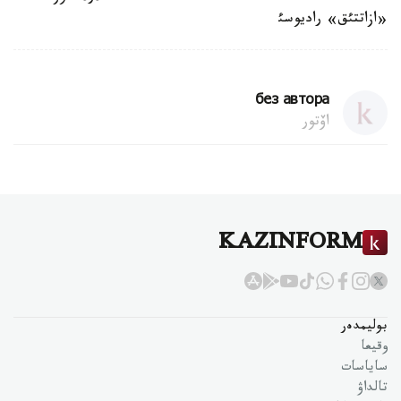
«ازاتتئق» راديوسئ
без автора
اۆتور
KAZINFORM
بوليمدەر
وقيعا
ساياسات
تالداۋ