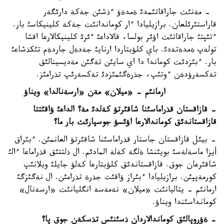
- مةنئث جاراقاتئمدئ ةمدةؤ ءذشئن جةكة دارئگةر
قاراستئرئلعان. برازيليادا ءار كوماندانئث جةكة كلينيكاسئ بار.
ءتئپتئ جاراقاتئث اؤئر بولسا، قالاداعئ ءئرئ كلينيكالارعا اقشا
تولةپ ةمدةتةدئ. باي كلؤبتاردا ارنايئ جةدةل جاردةم تئكذشاعئ
بار. ءبئزدئث كوماندا دا اي سايئن تةگئن مةديسينالئق
تةكسةرؤدةن ءوتئپ، جذرةگئمئزدئ تةكسةرئپ تذرامئز.
ارمانئم - «ميلان» مةن «ارسةنالدا» ويناؤ
- قازاقستان قذراماسئنا شاقئرتؤ كةلدئ مة؟ الداعئ ؤاقئتتا
قازاقستاندئق كوماندالارعا اؤئسؤ جوسپارئث بار ما؟
- بيئل قازاقستان جاستار قذراماسئنا شاقئرتؤ العانمئن. ءبئراق
أيزا ماسةلةسئ بويئنشا ةلگة كةلة المادئم. ال ذلتتئق قذراماعا ءالئ
شاقئرعان جوق. قازاقستاندئق كلؤبتارعا كةلؤ جايلئ ويلانئپ
كورمةپپئن. برازيليادا ءبئراز ؤاقئت جذرة تذرامئن. ال نةگئزگئ
ارمانئم - يتاليانئث «ميلان» نةمةسة انگليانئث «ارسةنال»
كومانداسئندا ويناؤ.
- ةؤروپالئق كوماندالاردان ذسئنئس تذسكةن جوق پا؟