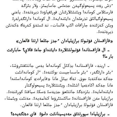
ءذش رةت پسيحولوگپةن جذمئس جاسايمئز. ولار بئزگة
قارسئلاس كوماندا ويئنشئلارئنان قورئقپاؤدئ ذيرةتةدئ. ياعني
پسيحولوگيالئق تذرعئدان دايئندايدئ. ال كوماندا دارئگةرلةرئ
ويئن كةزئندة جاراقات الئپ قالساث، نة ئستةؤ كةرةك ةكةنئن
ذيرةتةدئ.
«قازاقستان فؤتبولئ برازيليادان ءجذز جئلعا ارتتا قالعان»
- ال قازاقستاندا فؤتبولشئلاردئ دايئنداؤ جاعئ قالاي؟ حابارئث
بار ما؟
- ارينة، قازاقستاندا بذكئل كومانداعا بةس جاتتئقتئرؤشئ،
ءبئر دارئگةر، ءبئر ماسساجيست بولئنةدئ. ءار كوماندانئث
جةكة مةكتةبئ جوق. تةك بيئل عانا «قايرات» كومانداسئندا
عانا جةكة اكادةميا اشئلدئ. ويئنشئلاردئ پسيحولوگتار
دايئندامايدئ. بئزدةگئ جاتتئعؤ جذيةسئ ةسكئ سياقتئ كورئنةدئ.
برازيليا مةن قازاقستاندئ سالئستئرؤعا كةلمةيدئ. مةنئث ويئمشا،
قازاقستان فؤتبولئ برازيليادان ءجذز جئلعا ارتتا قالعان.
- برازيليادا سپورتتئق مةديسينانئث دامؤئ قاي دةثگةيدة؟