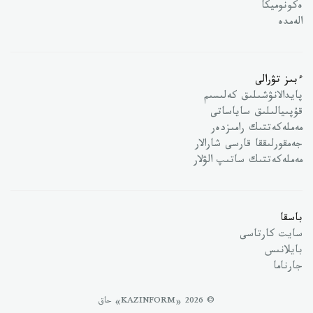
ەكونوميكا
الەمدە
ءبىز تۋرالى
پايدالانۋشىلىق كەلىسىم
قۇپىيالىلىق ساياساتى
مەملەكەتتىك رامىزدەر
جەمقورلىققا قارسى شارالار
مەملەكەتتىك ساتىپ الۋلار
باسقا
سايت كارتاسى
بايلانىس
جارناما
© 2026 «KAZINFORM» حاق