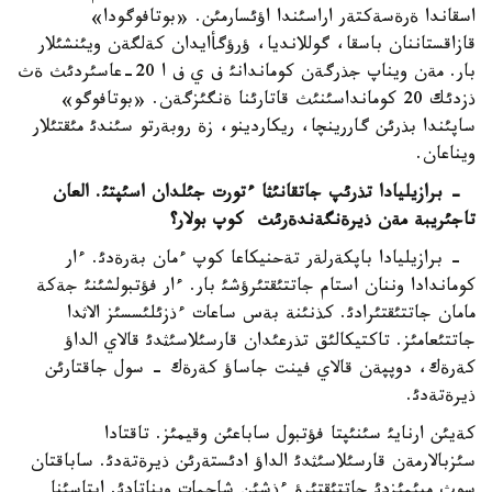
اسقاندا ةرةسةكتةر اراسئندا اؤئسارمئن. «بوتافوگودا»
قازاقستاننان باسقا، گوللانديا، ؤرؤگأايدان كةلگةن ويئنشئلار
بار. مةن ويناپ جذرگةن كوماندانئ ف ي ف ا 20-عاسئردئث ةث
ذزدئك 20 كومانداسئنئث قاتارئنا ةنگئزگةن. «بوتافوگو»
ساپئندا بذرئن گاررينچا، ريكاردينو، زة روبةرتو سئندئ مئقتئلار
ويناعان.
- برازيليادا تذرئپ جاتقانئثا ءتورت جئلدان اسئپتئ. العان
تاجئريبة مةن ذيرةنگةندةرئث كوپ بولار؟
- برازيليادا باپكةرلةر تةحنيكاعا كوپ ءمان بةرةدئ. ءار
كوماندادا وننان استام جاتتئقتئرؤشئ بار. ءار فؤتبولشئنئ جةكة
مامان جاتتئقتئرادئ. كذنئنة بةس ساعات ءذزئلئسسئز الاثدا
جاتتئعامئز. تاكتيكالئق تذرعئدان قارسئلاسئثدئ قالاي الداؤ
كةرةك، دوپپةن قالاي فينت جاساؤ كةرةك - سول جاقتارئن
ذيرةتةدئ.
كةيئن ارنايئ سئنئپتا فؤتبول ساباعئن وقيمئز. تاقتادا
سئزبالارمةن قارسئلاسئثدئ الداؤ ادئستةرئن ذيرةتةدئ. ساباقتان
سوث ميئمئزدئ جاتتئقتئرؤ ءذشئن شاحمات ويناتادئ. اپتاسئنا