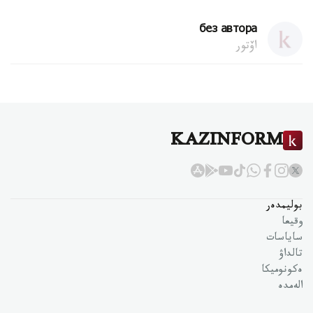
без автора
اۆتور
KAZINFORM
بوليمدەر
وقيعا
ساياسات
تالداۋ
ەكونوميكا
الەمدە