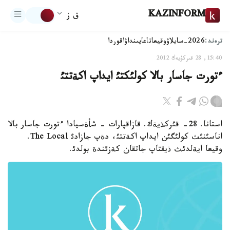
KAZINFORM
ق ز
ترەند:
2026-سايلاۋ
وقيعا
تاعايىنداۋ
اقوردا
15:40, 28 قىركۇيەك 2012
ءتورت جاسار بالا كولئكتئ ايداپ اكةتتئ
استانا. 28- قئركذيةك. قازاقپارات - شأةسيادا ءتورت جاسار بالا
اناسئنئث كولئگئن ايداپ اكةتتئ، دةپ جازادئ The Local.
وقيعا ايةلدئث ذيقتاپ جاتقان كةزئندة بولدئ.