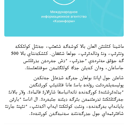
ماشينا كئلتئن العان بالا كوشةگة شئعئپ، جةثئل كولئككة
وتئرئپ، ونئ وتالدئرئپ، جولعا شئققان. كئشكةنتاي بالا 500
گة جؤئق مةتردةي ءجذرئپ، ءذش جةردةن بذرئلئس
جاساعان، ودان كةيئن جذك كولئگئمةن سوقتئعئستئ.
شاعئن جول اپاتئ بولعان جةرگة شذعئل جةتكةن
پوليسةيلةردئث رؤلدة باسئ عانا قئلتيئپ كورئنگةن
ءبذلدئرشئندئ كورگةندة تاثدانباسقا شارالارئ قالمادئ. ولار بالانئ
جةرگئلئكتئ تذرعئنمةن بئرگة ذيئنة جئبةردئ. ال اناسئ ءبارئن
بايانداپ بةرگةندة، ونئث كولئكتئ ايداپ اكةتئپ، ءتئپتئ جارتئ
شاقئرئمداي جول جذرگةنئنة سةنبةگةن كورئنةدئ.