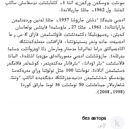
سونئث «وسكةن وركةن» اتتئ 1- كئتابئنئث نذسقاسئن سالئپ
كةتتئ. ول 1962- جئلئ جاريالاندئ.
ادةبي ةثبةگئ ءذشئن جازؤشئ 1957- جئلئ لةنين وردةنئمةن
ماراپاتتالدئ. 1961- جئلئ 27- ماؤسئمدا قايتئس بولعاننان
كةيئن، رةسپؤبليكا ذكئمةتئنئث قاؤلئسئمةن قازاق ك س ر عا
ادةبيةت جانة ونةر ينستيتؤتئنا، قازاقتئث مةملةكةتتئك
اكادةميالئق دراما تةاترئنا مذحتار ومارحان ذلئ اؤةزوأتئث ةسئمئ
بةرئلدئ. جازؤشئنئث ادةبي مةموريالدئق مؤزةيئ اشئلدئ، الماتئ
قالاسئنئث ءبئر اؤدانئ، ءبئرقاتار مةكتةپتةر، كوشةلةر قالامگةر
ةسئمئمةن اتالادئ. تؤعانئنا 100 جئل تولؤئنا وراي مةرةكةسئ
يؤنةسكو شةشئمئمةن دذنيةجذزئلئك دةثگةيدة اتالئپ ءوتتئ.
شئعارمالار جيناعئنئث 50 تومئنئث 36 تومئ جارئق كوردئ
(1998-2008).
без автора
اۆتور