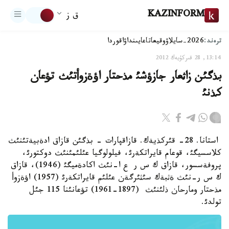
KAZINFORM
ق ز
ترەند:
2026-سايلاۋ
وقيعا
تاعايىنداۋ
اقوردا
13:14, 28 قىركۇيەك 2012
بذگئن زاثعار جازؤشئ مذحتار اؤةزوأتئث تؤعان
كذنئ
استانا. 28- قئركذيةك. قازاقپارات - بذگئن قازاق ادةبيةتئنئث
كلاسسيگئ، قوعام قايراتكةرئ، فيلولوگيا عئلئمئنئث دوكتورئ،
پروفةسسور، قازاق ك س ر ع ا-نئث اكادةميگئ (1946)، قازاق
ك س ر-نئث ةثبةك سئثئرگةن عئلئم قايراتكةرئ (1957) اؤةزوأ
مذحتار ومارحان ذلئنئث (1897-1961) تؤعانئنا 115 جئل
تولدئ.