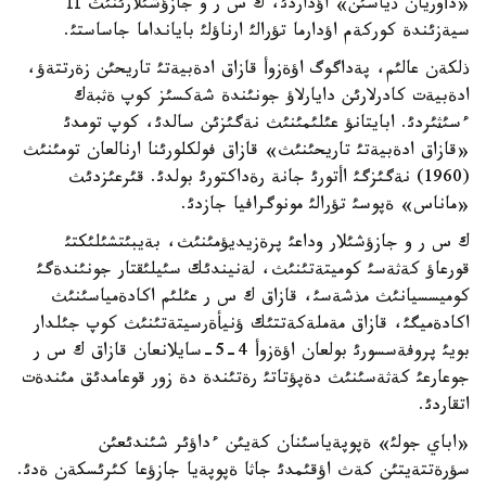
«دأوريان ذياسئن» اؤداردئ، ك س ر و جازؤشئلارئنئث ІІ
سيةزئندة كوركةم اؤدارما تؤرالئ ارناؤلئ بايانداما جاساستئ.
ذلكةن عالئم، پةداگوگ اؤةزوأ قازاق ادةبيةتئ تاريحئن زةرتتةؤ،
ادةبيةت كادرلارئن دايارلاؤ جونئندة شةكسئز كوپ ةثبةك
ءسئثئردئ. ابايتانؤ عئلئمئنئث نةگئزئن سالدئ، كوپ تومدئ
«قازاق ادةبيةتئ تاريحئنئث» قازاق فولكلورئنا ارنالعان تومئنئث
(1960) نةگئزگئ اأتورئ جانة رةداكتورئ بولدئ. قئرعئزدئث
«ماناس» ةپوسئ تؤرالئ مونوگرافيا جازدئ.
ك س ر و جازؤشئلار وداعئ پرةزيديؤمئنئث، بةيبئتشئلئكتئ
قورعاؤ كةثةسئ كوميتةتئنئث، لةنيندئك سئيلئقتار جونئندةگئ
كوميسسيانئث مذشةسئ، قازاق ك س ر عئلئم اكادةمياسئنئث
اكادةميگئ، قازاق مةملةكةتتئك ؤنيأةرسيتةتئنئث كوپ جئلدار
بويئ پروفةسسورئ بولعان اؤةزوأ 4-5-سايلانعان قازاق ك س ر
جوعارعئ كةثةسئنئث دةپؤتاتئ رةتئندة دة زور قوعامدئق مئندةت
اتقاردئ.
«اباي جولئ» ةپوپةياسئنان كةيئن ءداؤئر شئندئعئن
سؤرةتتةيتئن كةث اؤقئمدئ جاثا ةپوپةيا جازؤعا كئرئسكةن ةدئ.