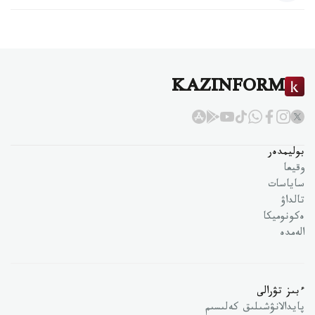
KAZINFORM
بوليمدەر
وقيعا
ساياسات
تالداۋ
ەكونوميكا
الەمدە
ءبىز تۋرالى
پايدالانۋشىلىق كەلىسىم