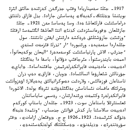
1917- جئلئ سةميناريادا وقئپ جذرگةن كةزئندة حالئق اثئزئ
بويئنشا «ةثلئك-كةبةك» پةساسئن جازادئ. بذل قازاق ذلتتئق
دراماسئنئث قارلئعاشئ ةدئ. وسئ پةساسئ مةن 1921- جئلئ
جازئلعان «قورعانسئزدئث كذنئ» اتتئ العاشقئ اثگئمةسئ ارقئلئ
ءوزئنئث جازؤشئلئق ةرةكشة دارئنئن ايقئن تانئتتئ. سول
جئلداردا سةمةيدة، ورئنبوردا ءار ءتذرلئ قئزمةت ئستةي
ءجذرئپ، الاش پارتياسئنئث كوسةمدةرئ ءاليحان بوكةيحانوأ،
احمةت بايتذرسئنوأ، مئرجاقئپ دؤلاتوأ، باسقا دا بةلگئلئ
ادةبيةت، مادةنيةت قايراتكةرلةرئمةن جاقئنداسادئ. «اباي»
جؤرنالئن شئعارؤعا اتسالئسادئ. «ويان، قازاق» دةپ ذران
تاستاعان قوزعالئس، ولاردئث دةموكراتيالئق يدةيالارئ اؤةزوأتئث
ومئرلئك ماقسات نئساناسئن بةلگئلةؤئنة تئرةك بولدئ. الاشوردا
قايراتكةرلةرئ وكئمةت ورئندارئنان، رةسمي ساياساتتان
ئعئستئرئلا باستاعان سوث، 1923- جئلدان باستاپ كوركةم
ادةبيةت سالاسئنا بار كذش قؤاتئن جذمساپ، ءونئمدئ ةثبةك
ةتؤگة كئرئسةدئ. 1923-1926 ج ج. «وقئعان ازامات»، «قئر
سؤرةتتةرئ»، «ذيلةنؤ»، «ةسكئلئك كولةثكةسئندة»،