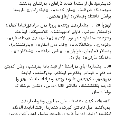
كةيبئرةؤئ ةل اراسئندا كةث تاراعان، بذرئننان بةلگئلئ
سيؤجةتكة قذرئلسا، «حان كةنة»، «قيلئ زامان» تاريحتا
بولعان ناقتئلئ وقيعالاردئ ارقاؤ ةتكةن.
اؤةزوأ 20 - جئلداردئث وزئندة پروزا مةن دراماتؤرگيادا كةلةلئ
تؤئندئلار بةرئپ، قازاق ادةبيةتئنئث كلاسسيگئنة اينالدئ.
وتئزئنشئ جئلدارئ ءبئر توپ اثگئمة («قاسةننئث قذبئلئستارئ»،
«ئزدةر»، «شاتقالاث»، «قذم مةن اسقار»، «بذركئتشئ»)،
پةسالار («ايمان-شولپان»، «تاس تذلةك»، «شةكارادا»،
«تذنگئ سارئن») جازادئ.
30- جئلداردا اباي مذراسئنا ءار قيلئ باعا بةرئلئپ، ونان كةيئن
دة قئم - قيعاش پئكئرلةر ايتئلئپ جذرگةندة، ابايدئ
تةرةثدةپ، كةثئنةن تانؤدئ وزئنة ومئرلئك ماقسات ةتؤ ول
كةزدة بئلئكتئلئك، دانالئق قانا ةمةس، ذلكةن ةرلئك تة
بولعانئ حاق.
كةسةك، كةث تئنئستئ، سان ميلليون وقئرمانداردئث
جذرةگئنة جول تاباتئن كوركةم شئعارما ارقئلئ ابايدئ الةمگة
ايگئلةؤ ءذشئن اؤةزوأ قانداي قاجةت بولسا، اؤةزوأتئث دذنية