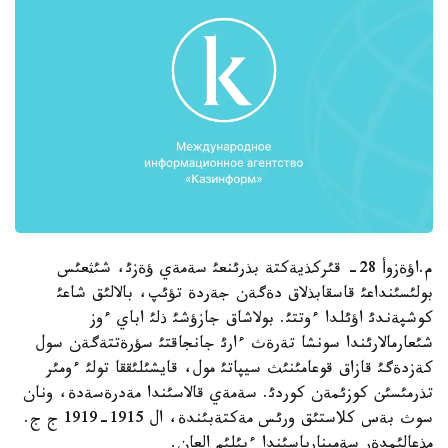
م.اؤةزوأ 28- قئركذيةكتة بذرئنعئ سةمةي ؤةزئ، شئثعئس
بولئسئنداعئ قاسقابذلاق دةگةن جةردة تؤئپ، بالالئق شاعئ
كوشپةندئ اؤئلدا ءوتتئ. بولاشاق جازؤشئ ذلئ اباي ءوز
شئعارمالارئندا سونشا تةرةث ءارئ جانجاقتئ سؤرةتتةگةن سول
كةزدةگئ قازاق قوعامئنئث سيپاتئ مول، قايشئلئققا تولئ ءومئر
تذرمئسئن كوزئمةن كوردئ. سةمةي قالاسئندا مةدرةسةدة، ونان
سوث بةس كلاستئق ورئس مةكتةبئندة، ال 1915-1919 ج ج.
مذعالئمدةر سةمينارياسئندا ءبئلئم العان.