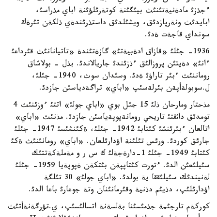
ءجذزئ مادةنيةتئنئث بيئگئنة كوتةرئلؤئنة اباي مذراسئ،
ابايدئث ونةرپازدئق، ويشئلدئق داستذرئندةي ذلكةن تئرةك
سونداي قاجةت ةدئ.
1936- جئلئ «قازاق ادةبيةتئ» گازةتئندة «تاتيانانئث قئرداعئ
ءانئ» دةيتئن پروزالئق ءذزئندئ جاريالاندئ. بذل - بولاشاق
روماننئث ءبئر تاراؤئ ةدئ. وسئدان سوث، 1940- جئلئ،
ل.سوبولةأپةن بئرلةسئپ «اباي» تراگةدياسئن جازدئ.
مذحتار ومارحان ذلئ 15 جئل بوي «اباي جولئ» اتتئ ءوزئنئث 4
تومدئق داثقتئ تاريحي رومانةپوپةياسئن جازدئ. مذنئث «اباي»
اتالعان ءبئرئنشئ كئتابئ 1942- جئلئ، ةكئنشئسئ 1947- جئلئ
جارئق كوردئ. ورئس تئلئنة اؤدارئلعان. «اباي» رومانئنئث ةكئ
كئتابئ 1949- جئلئ 1-دارةجةلئ ك س ر و مةملةكةتتئك
سئيلئعئن الدئ. ءتورت كئتاپپةن بئتكةن ةپوپةيا 1959- جئلئ
لةنيندئك سئيلئققا ية بولدئ. «اباي جولئ» 30 تئلگة
اؤدارئلئپ، دذيئم دذنية وقئرمانئنان وتة جوعارئ باعا الدئ.
كوركةم تارجئمة جذمئسئنا بةلسةنة اتسالئسئپ، ي.تؤرگةنةأتئث