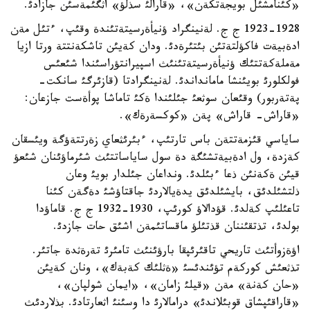
«كئنامشئل بويجةتكةن»، «قارالئ سذلؤ» اثگئمةسئن جازادئ.
1923-1928 ج ج. لةنينگراد ؤنيأةرسيتةتئندة وقئپ، ءتئل مةن
ادةبيةت فاكؤلتةتئن بئتئرةدئ. ودان كةيئن تاشكةنتتة ورتا ازيا
مةملةكةتتئك ؤنيأةرسيتةتئنئث اسپيرانتؤراسئندا شئعئس
فولكلورئ بويئنشا مامانداندئ. لةنينگرادتا (قازئرگئ سانكت-
پةتةربور) وقئعان سوثعئ جئلئندا ةكئ تاماشا پوأةست جازعان:
«قاراش- قاراش» پةن «كوكسةرةك».
ساياسي قئزمةتتةن باس تارتئپ، ءبئرئثعاي زةرتتةؤگة ويئسقان
كةزدة، ول ادةبيةتشئگة دة سول ساياساتتئث شئرماؤئنان شئعؤ
قيئن ةكةنئن ذعا ءبئلدئ. ونداعان جئلدار بويئ وعان
ذلتشئلدئق، بايشئلدئق يدةيالاردئ جاقتاؤشئ دةگةن كئنا
تاعئلئپ كةلدئ. قؤدالاؤ كورئپ، 1930-1932 ج ج. قاماؤدا
بولدئ، تذتقئننان قذتئلؤ ماقساتئمةن اشئق حات جازدئ.
اؤةزوأتئث تاريحي تاقئرئپقا بارؤئنئث تامئرئ تةرةثدة جاتئر.
تذثعئش كوركةم تؤئندئسئ «ةثلئك كةبةك»، ونان كةيئن
«حان كةنة» مةن «قيلئ زامان»، «ايمان شولپان»،
«قاراقئپشاق قوبئلاندئ» درامالارئ دا وسئنئ اثعارتادئ. بذلاردئث