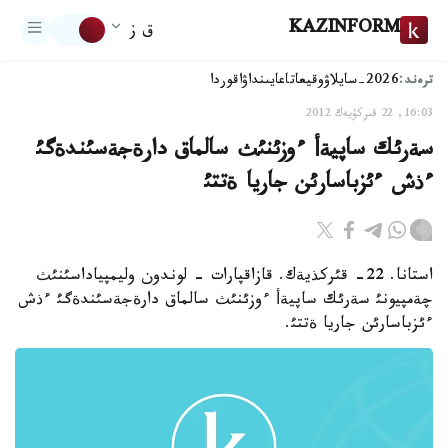
KAZINFORM
ق ز
ترەند:
2026-سايلاۋ
وقيعا
تاعايىنداۋ
اقوردا
16:03, 22 قىركۇيەك 2012
سةرئك ساپيةأ ءوزئنئث سالماق دارةجةسئندةگئ
ءذش ءئزباسارئن جاريا ةتتئ
استانا. 22- قئركذيةك. قازاقپارات - لوندون وليمپياداسئنئث
چةمپيونئ سةرئك ساپيةأ ءوزئنئث سالماق دارةجةسئندةگئ ءذش
ءئزباسارئن جاريا ةتتئ.