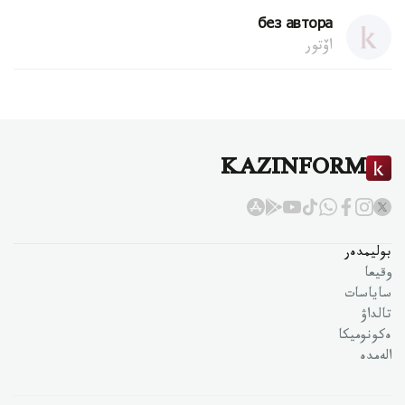
без автора
اۆتور
KAZINFORM
بوليمدەر
وقيعا
ساياسات
تالداۋ
ەكونوميكا
الەمدە