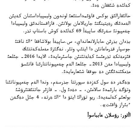
كةلئدة شئققان ةدئ.
حالئقارالئق بوكس قاؤئمداستئعئ لوندون وليمپياداسئنان كةيئن
الةمدئك رةيتينگتئ جاريالاعان بولاتئن. قازاقستاندئق وليمپيادا
چةمپيونئ سةرئك ساپيةأ 69 كةلئدة كوش باستاپ تذر.
بذدان بذرئن حابارلانعانداي، س.ساپيةأ بولاشاققا ءالئ ناقتئ
جوسپار قذرماعانئن دا ايتئپ وتئر. نةگئزئ مةملةكةتتئك
قئزمةتكة تذرعئسئ كةلةتئنئن جاسئرمايدئ، الايدا 2016- جئلعئ
وليمپيادا مةن 2013- جئلعئ الةم چةمپيوناتتارئنا قاتئسؤ
مذمكئندئگئن دة جوققا شئعارمايدئ.
«ةگةر دة سول كةزدة سپورتتا جذرسةم، وندا الةم چةمپيوناتئنا
وتؤگة بارئمدئ سالامئن، - دةدئ ول. - قازئر جاتتئقتئرؤشئ
بولعئم كةلمةيدئ. ريو تؤرالئ ايتؤ دا ءالئ ةرتة، 4 جئل دةگةن
ءبئراز ؤاقئت».
اأتور: رؤسلان عابباسوأ