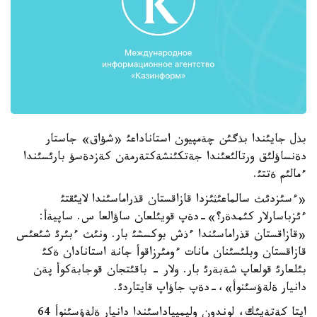
بذل جايئندا بذگئن چةمپيون استاناداعئ «شؤاق» جاستار
دةنساؤلئق ورتالئعئندا جةتكئنشةكتةرمةن كةزدةسؤ بارئسئندا
ءمالئم ةتتئ.
«ءسئزدئث سالماعئثئزدا قازاقستان قذراماسئندا لايئقتئ
ءئزباسارلار كئمدةر؟»-دةپ قويئلعان ساؤالعا س. ساپيةأ:
«قازاقستان قذراماسئندا ءذش بوكسشئ بار. ونئث ءبئرئ شئعئس
قازاقستان وبلئسئنان مانات ءومئرزاقوأ جانة استانادان ةكئ
بئلعارئ قولعاپ شةبةرئ بار. ولار - باقئتجان قوجابةكوأ پةن
دانيار ةلةؤسئنوأ»،-دةپ جاؤاپ قايتاردئ.
ايتا كةتةيئك، لوندون وليمپياداسئندا دانيار ةلةؤسئنوأ 64