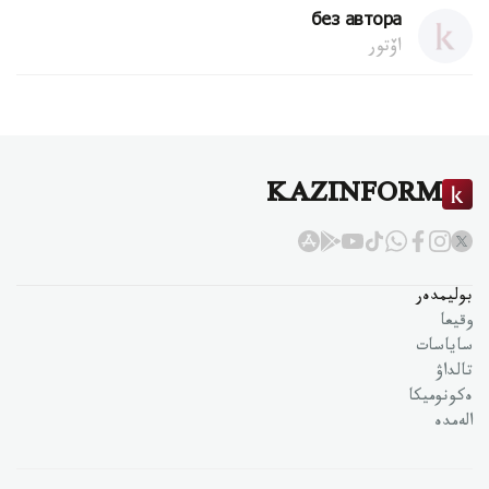
без автора
اۆتور
KAZINFORM
بوليمدەر
وقيعا
ساياسات
تالداۋ
ەكونوميكا
الەمدە