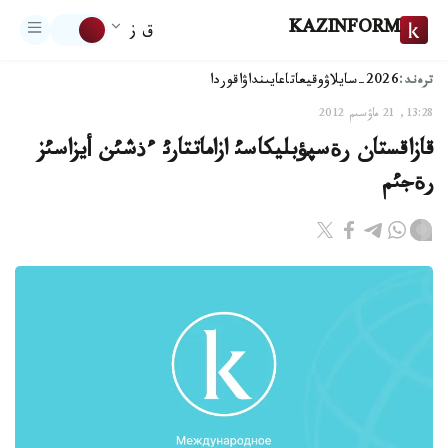
KAZINFORM
ق ز
ترەند:
2026-سايلاۋ
وقيعا
تاعايىنداۋ
اقوردا
13:28, 21 ماۋسىم 2012
قازاقستان رةسپؤبليكاسئ ازاماتتارئ ءذشئن أيزاسئز
رةجئم