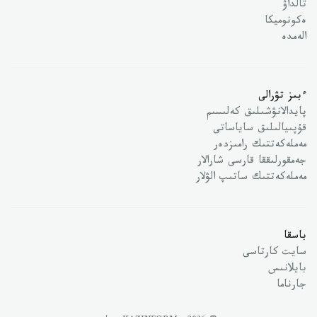
تالداۋ
ەكونوميكا
الەمدە
ءبىز تۋرالى
پايدالانۋشىلىق كەلىسىم
قۇپىيالىلىق ساياساتى
مەملەكەتتىك رامىزدەر
جەمقورلىققا قارسى شارالار
مەملەكەتتىك ساتىپ الۋلار
باسقا
سايت كارتاسى
بايلانىس
جارناما