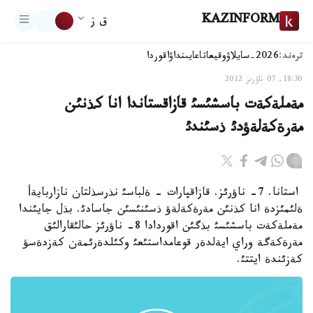
KAZINFORM
ق ز
ترەند:
2026-سايلاۋ
وقيعا
تاعايىنداۋ
اقوردا
18:30, 07 ناۋرىز 2012
مةملةكةت باسشئسئ قازاقستاندا انا كذنئن
مةرةكةلةؤدئ ذسئندئ
استانا. 7- ناؤرئز. قازاقپارات - ةلباسئ نذرسذلتان نازاربايةأ
ةلئمئزدة انا كذنئن مةرةكةلةؤ ذسئنئسئن جاسادئ. بذل جايئندا
مةملةكةت باسشئسئ بذگئن اقوردادا 8- ناؤرئز حالئقارالئق
مةرةكةگة وراي ايةلدةر قوعامداستئعئ وكئلدةرئمةن كةزدةسؤ
كةزئندة ايتتئ.