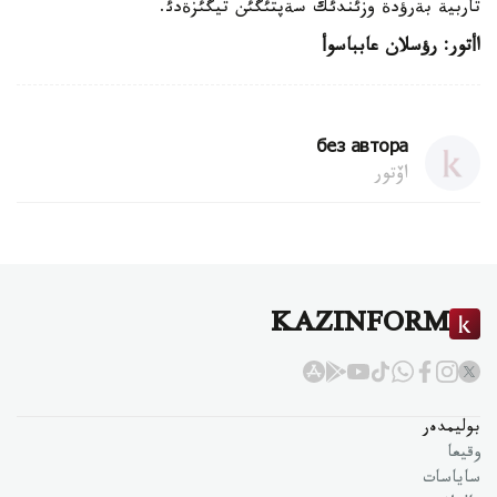
تاربية بةرؤدة وزئندئك سةپتئگئن تيگئزةدئ.
اأتور: رؤسلان عابباسوأ
без автора
اۆتور
KAZINFORM
بوليمدەر
وقيعا
ساياسات