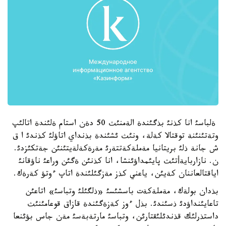
ةلباسئ انا كذنئ بذگئندة الةمنئث 50 دةن استام ةلئندة اتالئپ
وتةتئنئنة توقتالا كةلة، ونئث ئشئندة بذنداي اتاؤلئ كذندئ ا ق
ش جانة ذلئ بريتانيا مةملةكةتتةرئ مةرةكةلةيتئنئن جةتكئزدئ.
ن. نازاربايةأتئث پايئمداؤئنشا، انا كذنئن ةگئن وراعئ ناؤقانئ
اياقتالعاننان كةيئن، ياعني كذز مةزگئلئندة اتاپ ءوتؤ كةرةك.
بذدان بولةك، مةملةكةت باسشئسئ «ذلگئلئ وتباسئ» اتاعئن
تاعايئنداؤدئ ذسئندئ. بذل ءوز كةزةگئندة قازاق قوعامئنئث
داستذرلئك قذندئلئقتارئن، وتباسئ مارتةبةسئ مةن جاس بؤئنعا