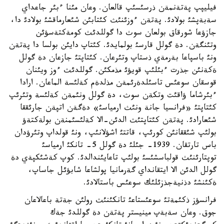
فيليپپ پةتةنمةن ذرسئسئپ قالعان. وعان مئنا ءبئر جاعداي
سةبةپشئ بولادئ. پةتةن ءوزئنئث كئتابئن شئعارماقشئ بولادئ دا،
جازؤعا شورقاق بولعان سوث دا گوللدئث كومةكتةسؤئن
وتئنگةن. دة گولل قارسئ بولمايدئ. كئتاپ دايئن بولسا دا پةتةن
ونئ باسپاعا بةرمةي ذستاپ وتئرعان. كئتاپتئ جازعان دة گولل
ةكةنئن جذرت ءبئلئپ قويؤئ مذمكئن. گوللدئث ءوز ويئنان
قوسقان سوعئس تاسئلدةرئمةن مذلدةم كةلئسة الماعان. ارادا
ءبئرشاما ؤاقئت وتكةن سوث، دة گولل ونئمةن كةلئسة وتئرئپ
كئتاپتئ «فرانسيا جانة ونئث ارمياسئ» دةگةن اتپةن جارئققا
شئعارادئ. پةتةن كئتاپتئث الدئن-الا كةلئسئمنةن بولةكتةؤ
بولئپ شئققانئن كورئپ، قاتتئ اشؤلانئپ، ونئ قولداپ وتئرؤدان
باس تارتقان. 1939- جئلئ دة گولل 5- تانكئ ارمياسئ
توپتارئنئث قولباسشئسئ بولئپ تاعايئندالدئ. كوپ كةشئكپةي دة
گولل الدئن الا ايتقانداي گةرمانيا پولشاعا شابؤئل جاساپ،
ةكئنشئ دذنيةجذزئلئك سوعئس باستالادئ.
فرانسؤز ذكئمةتئ سوعئستاعئ تانكئنئث رولئن جةتة باعالاعان
جوق. وعان سةبةپ مينيستر پةتةن دة گوللدئ جةك