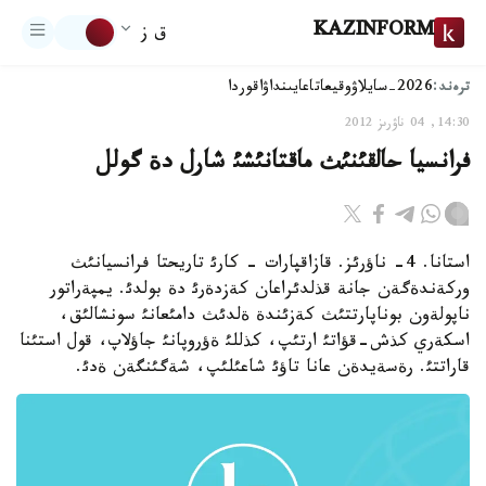
KAZINFORM
ق ز
ترەند:
2026-سايلاۋ
وقيعا
تاعايىنداۋ
اقوردا
14:30, 04 ناۋرىز 2012
فرانسيا حالقئنئث ماقتانئشئ شارل دة گولل
استانا. 4- ناؤرئز. قازاقپارات - كارئ تاريحتا فرانسيانئث
وركةندةگةن جانة قذلدئراعان كةزدةرئ دة بولدئ. يمپةراتور
ناپولةون بوناپارتتئث كةزئندة ةلدئث دامئعانئ سونشالئق،
اسكةري كذش-قؤاتئ ارتئپ، كذللئ ةؤروپانئ جاؤلاپ، قول استئنا
قاراتتئ. رةسةيدةن عانا تاؤئ شاعئلئپ، شةگئنگةن ةدئ.