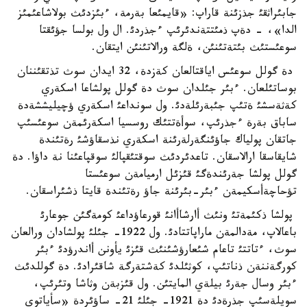
جابئراثقئ جذزئنة قاراپ: «قايمئعا بةرمة، ءبئزدئث بولاشاعئمئز
الدا»، - دةپ ذمئتتةندئرئپ ءجذردئ. ال ول بولسا جؤئقتا
سوعئستئث بئتةتئنئن، ةلگة ورالاتئنئن ايتقان.
دة گولل سوعئس اياقتالعان كةزدة، 32 ايدان سوث تذتقئننان
بوساتئلعان. ءبئر جئلدان سوث دة گولل پولشاعا اسكةري
كةثةسشئ ةتئپ جئبةرئلةدئ. ول سونداعئ اسكةري ؤچيليششةدة
ساباق بةرة ءجذرئپ، سوأةتتئك روسسيا اسكةرئمةن سوعئسئپ
جاتقان پولياك جاؤئنگةرلةرئنة اسكةري نذسقاؤشئ رةتئندة
شايقاسقا ارالاسقان. تاعدئردئث سوقتئقپالئ سوقپاعئنا نة داؤا. دة
گولل پولشا جةرئندةگئ قئزئل ارميامةن سوعئستا
تؤحاچةأسكيمةن ءبئر-بئرئنة جاؤ رةتئندة قايتا ذشئراسقان.
پولشا ذكئمةتئ ونئث أارشاأانئ قورعاؤداعئ كومةگئن جوعارئ
باعالاپ، مةدالمةن ماراپاتتادئ. ول 1922- جئلئ پولشادان ورالعان
سوث، ءتاتتئ تاعام شئعارؤشئنئث قئزئ يأونن أاندرؤدئ ءبئر
كورگةننةن ذناتئپ، كوثئلدئ كةشتةرگة شاقئرادئ. دة گوللدئث
ءبئر وسال جةرئ بيلةي المايتئن. ول قئزبةن وثاشا وتئرئپ،
سويلةسئپ جذرةدئ دة 1921- جئلئ 21- ساؤئردة «سأياتوي