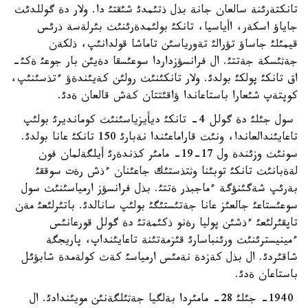
تانكتةرئنة سالعان جانة بذل ذتئمدئ شئقتئ دا. ولار دة گوللدئث
جاياؤ اسكةر، اأياسيا، تانكئ بولئمدةرئنئث بئرلةسة ذرئس
قيمئلئ جاساؤ تؤرالئ تةورياسئن تاماشا قولدانئپ، ذلكةن
جةثئسكة جةتتئ. ال فرانسؤزداردا سوعئسقا دةيئن بار جوعئ ةكئ-
اق تانكئ پولكئ بولدئ. ولار تانكئنئث رولئن كةيئندةؤ ءتذسئنئپ،
كوپتةپ شئعارا باستاعاندا ؤاقئتتان كةش قالعان ةدئ.
سول جئلئ دة گولل 4- تانكئ ديأيزياسئنئث كومانديرئ بولئپ
تاعايئندالعاندا، ونئث قاراماعئندا نةبارئ 150 تانكئ عانا بولدئ.
سونئث وزئندة ول 17-19- مامئر كذندةرئ أيلگةلمان فون
لةةبانئث تانكئ توبئنا وثتذستئك جاعئنان ءذش رةت سوققئ
بةرئپ شةگئنؤگة ءماجبذر ةتتئ. بذل فرانسؤز ارمياسئنئث سول
سوعئستاعئ جالعئز عانا جةتئستئگئ بولئپ سانالدئ. باتئرلئعئ مةن
تاپقئرلئعئ ءذشئن پوليا رةنو ذكئمةتئ دة گولل قورعانئس
ءمينيسترئنئث ورئنباسارئ قئزمةتئنة تاعايئنداپ، پاريجگة
شاقئردئ. ال بذل كةزدة نةمئس ارمياسئ كةث كولةمدة شابؤئل
باستاعان ةدئ.
1940- جئلئ 28- مامئردا بةلگيا جةثئلگةنئن مويئندادئ. ال