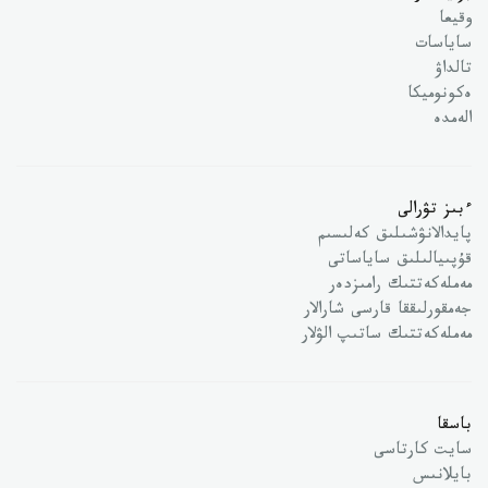
وقيعا
ساياسات
تالداۋ
ەكونوميكا
الەمدە
ءبىز تۋرالى
پايدالانۋشىلىق كەلىسىم
قۇپىيالىلىق ساياساتى
مەملەكەتتىك رامىزدەر
جەمقورلىققا قارسى شارالار
مەملەكەتتىك ساتىپ الۋلار
باسقا
سايت كارتاسى
بايلانىس