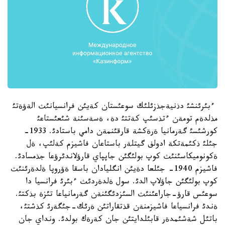
ءبئرئنشئ دذنيةجذزئلئك سوعئستان كةيئن فرانسيانئث الةؤةتئ
مذلدةم تومةن ءتذسئپ كةتتئ دة، ةسةسئنة شئعئستاعئ
كورشئسئ گةرمانيا ةرةكشة قارقئنمةن دامي باستادئ. 1933-
جئلئ ذكئمةتكة ادولف گيتلةر باستاعان فاشيزم كةلئپ، ةل
ةكونوميكاسئنئث كوپ بولئگئن جاپپاي قارؤلاندئرؤعا جذمسادئ.
فاشيزم 1940- جئلعا دةيئن انگليادان باسقا ةؤروپا ةلدةرئنئث
كوپ بولئگئن جاؤلاپ الدئ. سول ةلدةردئث ءبئرئ فرانسيا دا
سوعئس قارؤ-جاراعئنئث السئزدئگئنةن گةرمانياعا تئزة بذكتئ.
ةندئ فرانسياعا فاشيزمنةن قذتقاراتئن ةرئك-جئگةرئ كذشتئ،
باتئل شةشئمدةر قابئلدايتئن جان كةرةك بولدئ. ونداي جان