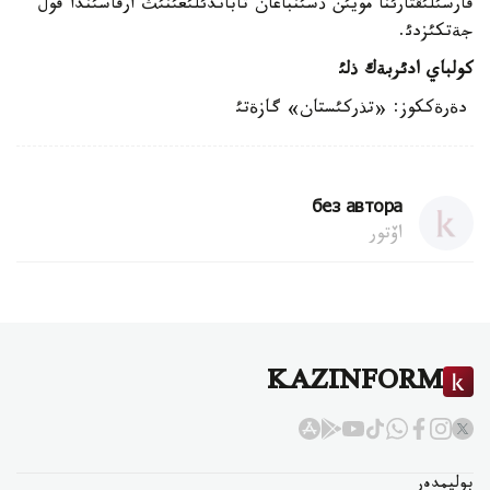
قارسئلئقتارئنا مويئن ذسئنباعان تاباندئلئعئنئث ارقاسئندا قول
جةتكئزدئ.
كولباي ادئربةك ذلئ
دةرةككوز: «تذركئستان» گازةتئ
без автора
اۆتور
KAZINFORM
بوليمدەر