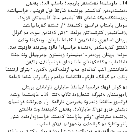
14- ماؤسئمدا نةمئستةر پاريجدئ باسئپ الدئ. پةتةن
نةمئستةرمةن كةلئسئم جونئندة شارتقا قول قويئپ، فرانسيانئث
وثتذستئگئندةگئ شاعئن قالا أيشيدة جاثا كابينةتئن قذردئ.
سودان باستاپ فرانسؤز ذكئمةتئ ءار ئسئنة گةرمانيانئث
رذقساتئمةن كئرئسةتئن بولدئ. ءذش كذننةن سوث دة گولل
بريتان اسكةري ذشاعئمةن انگلياعا بارعان. ويتكةنئ ونئث
ذلتتئق كذرةسكةر رةتئندة فرانسيادا قالؤئ ومئرئنة قاؤئپتئ ةدئ.
سوندا بريتان پرةمةر-ءمينيسترئ ؤينستون چةرچيلل ونئ جئلئ
قابئلداپ: «كئشكةنتاي عانا ذشاق فرانسيانئث ذلكةن
ماقتانئشئن الئپ كةلدئ» دةپ ازئلدةگةن ةكةن. ءبئراق ارتئنشا
ونئث دة گوللگة قارئم-قاتئناسئ مذلدةم وزگةرئپ شئعا كةلدئ.
دة گولل اؤةلئ فرانسيا ايماعئنا حابارئن تاراتاتئن بريتان
راديوسئنان ةفيرگة شئعارؤدئ تالاپ ةتتئ. 18- ماؤسئمدا ونئث
فرانسؤز حالقئنا ذندةؤئ ةفيردةن تارالدئ. ول «ةرئكتئ فرانسيا»
ذيئمئن قذرؤ تؤرالئ حابارلادئ. پةتةن كابينةتئ ونئ قاشقئن
رةتئندة سئرتتاي ءولئم جازاسئنا كةستئ. فرانسؤزداردئث شئن
پاتريوتتارئ دة گوللدئث ذندةؤئنة قذلاق اسئپ،