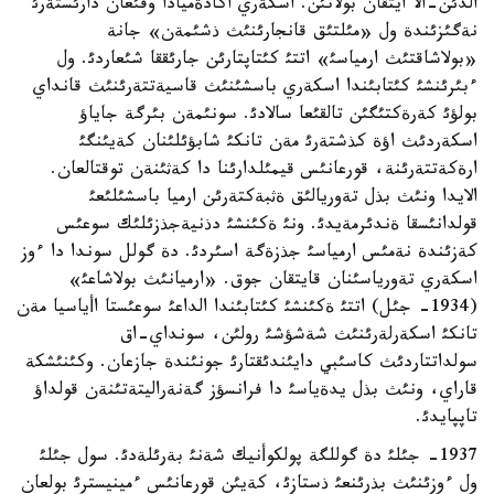
الدئن-الا ايتقان بولاتئن. اسكةري اكادةميادا وقئعان دارئستةرئ
نةگئزئندة ول «مئلتئق قانجارئنئث ذشئمةن» جانة
«بولاشاقتئث ارمياسئ» اتتئ كئتاپتارئن جارئققا شئعاردئ. ول
ءبئرئنشئ كئتابئندا اسكةري باسشئنئث قاسيةتتةرئنئث قانداي
بولؤئ كةرةكتئگئن تالقئعا سالادئ. سونئمةن بئرگة جاياؤ
اسكةردئث اؤة كذشتةرئ مةن تانكئ شابؤئلئنان كةيئنگئ
ارةكةتتةرئنة، قورعانئس قيمئلدارئنا دا كةثئنةن توقتالعان.
الايدا ونئث بذل تةوريالئق ةثبةكتةرئن ارميا باسشئلئعئ
قولدانئسقا ةندئرمةيدئ. ونئ ةكئنشئ دذنيةجذزئلئك سوعئس
كةزئندة نةمئس ارمياسئ جذزةگة اسئردئ. دة گولل سوندا دا ءوز
اسكةري تةورياسئنان قايتقان جوق. «ارميانئث بولاشاعئ»
(1934- جئل) اتتئ ةكئنشئ كئتابئندا الداعئ سوعئستا اأياسيا مةن
تانكئ اسكةرلةرئنئث شةشؤشئ رولئن، سونداي-اق
سولداتتاردئث كاسئبي دايئندئقتارئ جونئندة جازعان. وكئنئشكة
قاراي، ونئث بذل يدةياسئ دا فرانسؤز گةنةراليتةتئنةن قولداؤ
تاپپايدئ.
1937- جئلئ دة گوللگة پولكوأنيك شةنئ بةرئلةدئ. سول جئلئ
ول ءوزئنئث بذرئنعئ ذستازئ، كةيئن قورعانئس ءمينيسترئ بولعان