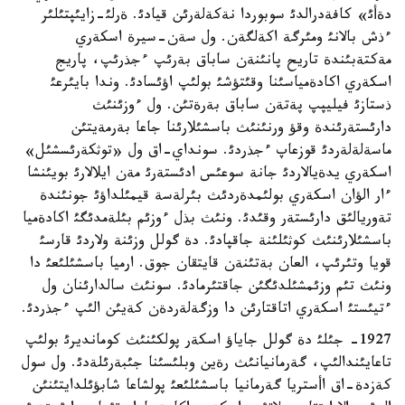
دةأئ» كافةدرالدئ سوبوردا نةكةلةرئن قيادئ. ةرلئ-زايئپتئلئر
ءذش بالانئ ومئرگة اكةلگةن. ول سةن-سيرة اسكةري
مةكتةبئندة تاريح پانئنةن ساباق بةرئپ ءجذرئپ، پاريج
اسكةري اكادةمياسئنا وقئتؤشئ بولئپ اؤئسادئ. وندا بايئرعئ
ذستازئ فيليپپ پةتةن ساباق بةرةتئن. ول ءوزئنئث
دارئستةرئندة وقؤ ورنئنئث باسشئلارئنا جاعا بةرمةيتئن
ماسةلةلةردئ قوزعاپ ءجذردئ. سونداي-اق ول «توثكةرئسشئل»
اسكةري يدةيالاردئ جانة سوعئس ادئستةرئ مةن ايلالارئ بويئنشا
ءار الؤان اسكةري بولئمدةردئث بئرلةسة قيمئلداؤئ جونئندة
تةوريالئق دارئستةر وقئدئ. ونئث بذل ءوزئم بئلةمدئگئ اكادةميا
باسشئلارئنئث كوثئلئنة جاقپادئ. دة گولل وزئنة ولاردئ قارسئ
قويا وتئرئپ، العان بةتئنةن قايتقان جوق. ارميا باسشئلئعئ دا
ونئث تئم وزئمشئلدئگئن جاقتئرمادئ. سونئث سالدارئنان ول
ءتيئستئ اسكةري اتاقتارئن دا وزگةلةردةن كةيئن الئپ ءجذردئ.
1927- جئلئ دة گولل جاياؤ اسكةر پولكئنئث كومانديرئ بولئپ
تاعايئندالئپ، گةرمانيانئث رةين وبلئسئنا جئبةرئلةدئ. ول سول
كةزدة-اق اأستريا گةرمانيا باسشئلئعئ پولشاعا شابؤئلدايتئنئن