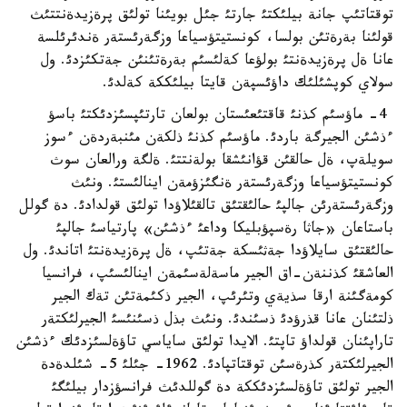
توقتاتئپ جانة بيلئكتئ جارتئ جئل بويئنا تولئق پرةزيدةنتتئث
قولئنا بةرةتئن بولسا، كونستيتؤسياعا وزگةرئستةر ةندئرئلسة
عانا ةل پرةزيدةنتئ بولؤعا كةلئسئم بةرةتئنئن جةتكئزدئ. ول
سولاي كوپشئلئك داؤئسپةن قايتا بيلئككة كةلدئ.
4- ماؤسئم كذنئ قاقتئعئستان بولعان تارتئپسئزدئكتئ باسؤ
ءذشئن الجيرگة باردئ. ماؤسئم كذنئ ذلكةن مئنبةردةن ءسوز
سويلةپ، ةل حالقئن قؤانئشقا بولةنتتئ. ةلگة ورالعان سوث
كونستيتؤسياعا وزگةرئستةر ةنگئزؤمةن اينالئستئ. ونئث
وزگةرئستةرئن جالپئ حالئقتئق تالقئلاؤدا تولئق قولدادئ. دة گولل
باستاعان «جاثا رةسپؤبليكا وداعئ ءذشئن» پارتياسئ جالپئ
حالئقتئق سايلاؤدا جةثئسكة جةتئپ، ةل پرةزيدةنتئ اتاندئ. ول
العاشقئ كذننةن-اق الجير ماسةلةسئمةن اينالئسئپ، فرانسيا
كومةگئنة ارقا سذيةي وتئرئپ، الجير ذكئمةتئن تةك الجير
ذلتئنان عانا قذرؤدئ ذسئندئ. ونئث بذل ذسئنئسئ الجيرلئكتةر
تاراپئنان قولداؤ تاپتئ. الايدا تولئق ساياسي تاؤةلسئزدئك ءذشئن
الجيرلئكتةر كذرةسئن توقتاتپادئ. 1962- جئلئ 5- شئلدةدة
الجير تولئق تاؤةلسئزدئككة دة گوللدئث فرانسؤزدار بيلئگئ