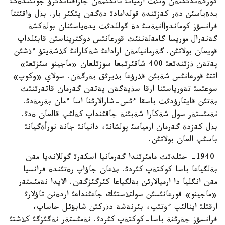
كورگةندئكتةن ونئث ارميانئ تانكئمةن جاراقتاندئرؤ جونئندةگئ
يدةياسئن دةر كةزئندة قولدامادئ دةگةن پئكئر بار. بذل ؤاقئتتا
فرانسؤز كوماندوأانيةسئ دة گوللدئث يدةياسئنان بولةكشة
گةنةرال موريسا گامةلةننئث قورعانئس دوكتريناسئن قابئلداپ
قويعان بولاتئن. گةرمانيامةن اراداعئ شةكارانئ كذشةيتؤ ءذشئن
پةتةن ذزئندئعئ 400 شاقئرئمعا سوزئلعان «ماجينو سئزئعئ»
اتتئ قورعانئس شةبئن قذرؤعا بذيرئق بةرگةن. سولاي «وكوپ»
سوعئسئ تةورياسئنا ارقا سذيةگةن پةتةن گةرمان قاتةرئنئث
بةتئن قايتارؤدئث باسقا ءئس-شارالارئنا اسا ءمان بةرمةدئ.
نةمئستةر سول شةكارا شةبئنة جاقئنداپ كةلئپ قالعان ةدئ.
بذل كةزدة گةرمان ارمياسئ پولشانئ، دانيانئ جانة نورأةگيانئ
باسئپ العان بولاتئن.
1940- جئلدئث مامئرئندا گةرمانيا اسكةرئ گوللانديا مةن
بةلگياعا باسا كوكتةپ كئردئ. بذعان جاؤاپ رةتئندة فرانسيا
مةن انگليا دا ارميالارئن بةلگياعا كئرگئزگةن. الايدا نةمئستةر
«ماجينو» قورعانئسئن سولتذستئك جاعئنداعئ اردةنن تاؤلارئ
ارقئلئ اينالئپ ءوتئپ، بئرنةشة دذركئن شابؤئل جاساپ،
فرانسؤز جةرئنة باسا-كوكتةپ كئردئ. نةمئستةر نةگئزگئ كذشتئ