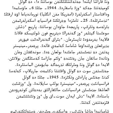
ونئ قاراشا ايئندا جةتةكشئلئكتةن بوساتتئ دا، دة گولل
كوميتةتتئ جةكة ءوزئ باسقاردئ. 1944- جئلئ 6- ماؤسئمدا
وداقتاستار اسكةرلةرئ (امةريكا مةن انگليا) نورماندياعا اؤة ارقئلئ
ءتذسئرئلدئ. 25- تامئزدا «ةرئكتئ فرانسيا» اسكةرلةرئمةن
بئرلةسة وتئرئپ، پاريجدئ جاؤدان بوساتتئ. پاريج ءذشئن
سوعئستا گيتلةر ءوز گةنةرالئ ديتريح فون شولتيسكة قالانئ
قالايدا بةرمةؤدئ تاپسئرعان. ءبئراق گةنةرالدئث فيؤرةر
بذيرئعئن ورئنداؤعا شاماسئ كةلمةي قالدئ. پرةمةر-مينيستر
پةتةن دة نةمئستةر جاعئندا بولعان ةدئ. سوندئقتان وعان
وتاندئ ساتقان جان رةتئندة ءولئم جازاسئ كةسئلگةن بولاتئن.
الايدا دة گولل ونئ ومئرلئك تذرمةگة جابؤمةن الماستئردئ.
جةثئستةن سوث دة گولل ؤاقئتشا ذكئمةت جاريالاپ، كةلةسئ
كذنئ جةثئس پارادئن وتكئزدئ. 1945- جئلئ دة گولل
فرانسيانئث پرةمةر-ءمينيسترئ بولئپ سايلاندئ. ول ءوزئنئث
العاشقئ جذمئسئن فرانسيانئث حالئقارالئق بةدةلئن كوتةرؤدةن
باستادئ. الايدا ءذش ايدان سوث-اق ول ءوز وتئنئشئمةن
قئزمةتتةن كةتتئ.
شامپانيدا وثاشا وتئرئپ، «اسكةري ومئردةن ةستةلئكتةرئم»