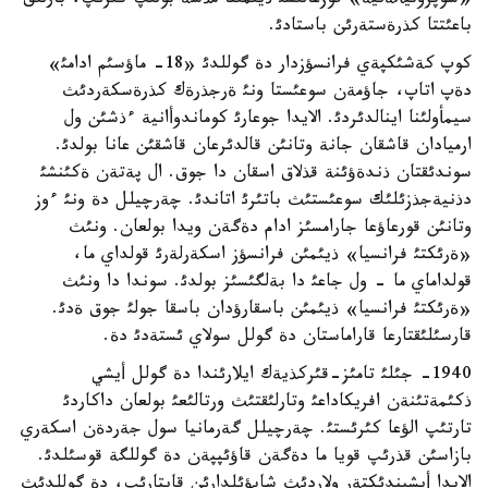
«سوپروتيألةنية» قوزعالئسئ ذيئمئنا مذشة بولئپ كئرئپ، بارلئق
باعئتتا كذرةستةرئن باستادئ.
كوپ كةشئكپةي فرانسؤزدار دة گوللدئ «18- ماؤسئم ادامئ»
دةپ اتاپ، جاؤمةن سوعئستا ونئ ةرجذرةك كذرةسكةردئث
سيمأولئنا اينالدئردئ. الايدا جوعارئ كوماندوأانية ءذشئن ول
ارميادان قاشقان جانة وتانئن قالدئرعان قاشقئن عانا بولدئ.
سوندئقتان ذندةؤئنة قذلاق اسقان دا جوق. ال پةتةن ةكئنشئ
دذنيةجذزئلئك سوعئستئث باتئرئ اتاندئ. چةرچيلل دة ونئ ءوز
وتانئن قورعاؤعا جارامسئز ادام دةگةن ويدا بولعان. ونئث
«ةرئكتئ فرانسيا» ذيئمئن فرانسؤز اسكةرلةرئ قولداي ما،
قولداماي ما - ول جاعئ دا بةلگئسئز بولدئ. سوندا دا ونئث
«ةرئكتئ فرانسيا» ذيئمئن باسقارؤدان باسقا جولئ جوق ةدئ.
قارسئلئقتارعا قاراماستان دة گولل سولاي ئستةدئ دة.
1940- جئلئ تامئز-قئركذيةك ايلارئندا دة گولل أيشي
ذكئمةتئنةن افريكاداعئ وتارلئقتئث ورتالئعئ بولعان داكاردئ
تارتئپ الؤعا كئرئستئ. چةرچيلل گةرمانيا سول جةردةن اسكةري
بازاسئن قذرئپ قويا ما دةگةن قاؤئپپةن دة گوللگة قوسئلدئ.
الايدا أيشيندئكتةر ولاردئث شابؤئلدارئن قايتارئپ، دة گوللدئث