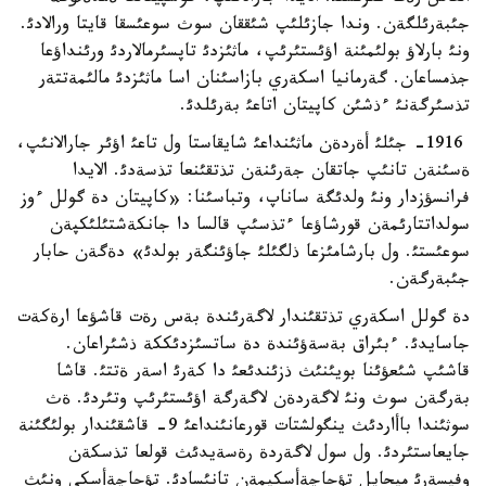
جئبةرئلگةن. وندا جازئلئپ شئققان سوث سوعئسقا قايتا ورالادئ.
ونئ بارلاؤ بولئمئنة اؤئستئرئپ، ماثئزدئ تاپسئرمالاردئ ورئنداؤعا
جذمساعان. گةرمانيا اسكةري بازاسئنان اسا ماثئزدئ مالئمةتتةر
تذسئرگةنئ ءذشئن كاپيتان اتاعئ بةرئلدئ.
1916- جئلئ أةردةن ماثئنداعئ شايقاستا ول تاعئ اؤئر جارالانئپ،
ةسئنةن تانئپ جاتقان جةرئنةن تذتقئنعا تذسةدئ. الايدا
فرانسؤزدار ونئ ولدئگة ساناپ، وتباسئنا: «كاپيتان دة گولل ءوز
سولداتتارئمةن قورشاؤعا ءتذسئپ قالسا دا جانكةشتئلئكپةن
سوعئستئ. ول بارشامئزعا ذلگئلئ جاؤئنگةر بولدئ» دةگةن حابار
جئبةرگةن.
دة گولل اسكةري تذتقئندار لاگةرئندة بةس رةت قاشؤعا ارةكةت
جاسايدئ. ءبئراق بةسةؤئندة دة ساتسئزدئككة ذشئراعان.
قاشئپ شئعؤئنا بويئنئث ذزئندئعئ دا كةرئ اسةر ةتتئ. قاشا
بةرگةن سوث ونئ لاگةردةن لاگةرگة اؤئستئرئپ وتئردئ. ةث
سوثئندا باأاردئث ينگولشتات قورعانئنداعئ 9- قاشقئندار بولئگئنة
جايعاستئردئ. ول سول لاگةردة رةسةيدئث قولعا تذسكةن
وفيسةرئ ميحايل تؤحاچةأسكيمةن تانئسادئ. تؤحاچةأسكي ونئث