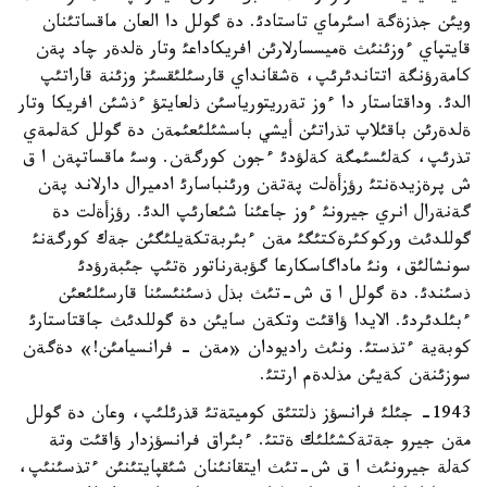
ويئن جذزةگة اسئرماي تاستادئ. دة گولل دا العان ماقساتئنان
قايتپاي ءوزئنئث ةميسسارلارئن افريكاداعئ وتار ةلدةر چاد پةن
كامةرؤنگة اتتاندئرئپ، ةشقانداي قارسئلئقسئز وزئنة قاراتئپ
الدئ. وداقتاستار دا ءوز تةرريتورياسئن ذلعايتؤ ءذشئن افريكا وتار
ةلدةرئن باقئلاپ تذراتئن أيشي باسشئلئعئمةن دة گولل كةلمةي
تذرئپ، كةلئسئمگة كةلؤدئ ءجون كورگةن. وسئ ماقساتپةن ا ق
ش پرةزيدةنتئ رؤزأةلت پةتةن ورئنباسارئ ادميرال دارلاند پةن
گةنةرال انري جيرونئ ءوز جاعئنا شئعارئپ الدئ. رؤزأةلت دة
گوللدئث وركوكئرةكتئگئ مةن ءبئربةتكةيلئگئن جةك كورگةنئ
سونشالئق، ونئ ماداگاسكارعا گؤبةرناتور ةتئپ جئبةرؤدئ
ذسئندئ. دة گولل ا ق ش-تئث بذل ذسئنئسئنا قارسئلئعئن
ءبئلدئردئ. الايدا ؤاقئت وتكةن سايئن دة گوللدئث جاقتاستارئ
كوبةية ءتذستئ. ونئث راديودان «مةن - فرانسيامئن!» دةگةن
سوزئنةن كةيئن مذلدةم ارتتئ.
1943- جئلئ فرانسؤز ذلتتئق كوميتةتئ قذرئلئپ، وعان دة گولل
مةن جيرو جةتةكشئلئك ةتتئ. ءبئراق فرانسؤزدار ؤاقئت وتة
كةلة جيرونئث ا ق ش-تئث ايتقانئنان شئقپايتئنئن ءتذسئنئپ،