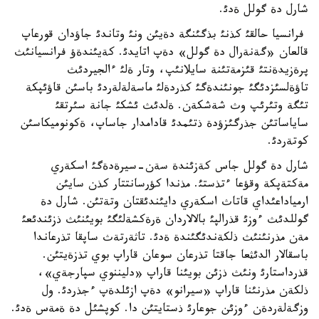
شارل دة گولل ةدئ.
فرانسيا حالقئ كذنئ بذگئنگة دةيئن ونئ وتاندئ جاؤدان قورعاپ
قالعان «گةنةرال دة گولل» دةپ اتايدئ. كةيئندةؤ فرانسيانئث
پرةزيدةنتئ قئزمةتئنة سايلانئپ، وتار ةلئ ءالجيردئث
تاؤةلسئزدئگئ جونئندةگئ كذردةلئ ماسةلةلةردئ باسئن قاؤئپكة
تئگة وتئرئپ وث شةشكةن. ةلدئث ئشكئ جانة سئرتقئ
ساياساتئن جذرگئزؤدة ذتئمدئ قادامدار جاساپ، ةكونوميكاسئن
كوتةردئ.
شارل دة گولل جاس كةزئندة سةن-سيرةدةگئ اسكةري
مةكتةپكة وقؤعا ءتذستئ. مذندا كؤرسانتتار كذن سايئن
ارمياداعئداي قاتاث اسكةري دايئندئقتان وتةتئن. شارل دة
گوللدئث ءوزئ قذرالپئ بالالاردان ةرةكشةلئگئ بويئنئث ذزئندئعئ
مةن مذرنئنئث ذلكةندئگئندة ةدئ. تاثةرتةث ساپقا تذرعاندا
باسقالار الدئثعا جاقتا تذرعان سوعان قاراپ بوي تذزةيتئن.
قذرداستارئ ونئث ذزئن بويئنا قاراپ «دليننوي سپارجةي»،
ذلكةن مذرنئنا قاراپ «سيرانو» دةپ ازئلدةپ ءجذردئ. ول
وزگةلةردةن ءوزئن جوعارئ ذستايتئن دا. كوپشئل دة ةمةس ةدئ.