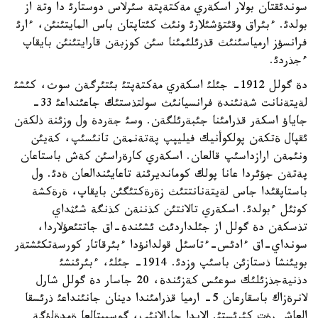
سوندئقتان بولار اسكةري مةكتةپتة سئرلاس دوستارئ دا وتة از
بولدئ. ءبئراق وقئتؤشئلارئ ونئث كئتاپتان باس المايتئنئن، ءارئ
فرانسؤز ارمياسئنئث قذرئلئمئنا سئن كوزبةن قارايتئنئن بايقاپ
ءجذردئ.
دة گولل 1912- جئلئ اسكةري مةكتةپتئ بئتئرگةن سوث، كئشئ
لةيتةنانت شةنئندة فرانسيانئث سولتذستئك جاعئنداعئ 33-
جاياؤ اسكةر قذرامئنا جئبةرئلگةن. وسئ جةردة ول وزئنة ذلكةن
ئقپال ةتكةن پولكوأنيك فيليپپ پةتةنمةن تانئسئپ، كةيئن
ونئمةن ارازداسئپ قالعان. اسكةري كارةراسئن كةش باستاعان
پةتةن جؤئردا عانا پولك كومانديرئنة تاعايئندالعان ةدئ. ول
باستاپقئدا جاس لةيتةنانتتئث زةرةكتئگئن بايقاپ، ةرةكشة
كوثئل ءبولدئ. اسكةري تالانتئن كذننةن كذنگة شئثداي
تذسكةن دة گولل از جئلداردئث ئشئندة-اق جاتتئعؤلاردا،
سونداي-اق ءادئس-ءتاسئل قولدانؤدا ءبئرقاتار كورسةتكئشتةر
بويئنشا ذستازئن باسئپ وزدئ. 1914- جئلئ، ءبئرئنشئ
دذنيةجذزئلئك سوعئس كةزئندة، 20 جاسار دة گولل شارل
لانرةزاك باسقارعان 5- ارميا قذرامئندا دينان جانئنداعئ ذرئسقا
العاش رةت كئرئستئ. الايدا جارالانئپ، گوسپيتالعا ةمدةلؤگة