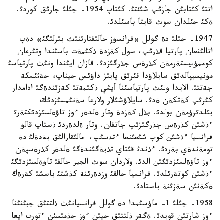
اتتئ كئتابئن جازئپ شئقتئ. كئتاپ 1954- جئلئ جارئق كوردئ.
ةكئ جئلدان سوث قايتا باسئلدئ.
1947- جئلئ دة گولل «فرانسؤز حالئقتارئنئث بئرلئگئ» دةپ
اتالئنعان پارتيا قذرئپ، سول كةزدة ذكئمةت باسئندا وتئرعان
كوممؤنيستةرمةن كذرةس جذرگئزدئ. قازان ايئندا ونئث پارتياسئ
مؤنيسيپالدئق سايلاؤدا قئرئق پايئز داؤئس جيناپ، جةثئسكة
جةتتئ. الايدا ونئث پارتياسئنا أيشي ذكئمةتئ كةزئندةگئ ادامدار
كئرئپ كةتكةن ةدئ. سايلاؤشئلار ولارعا سةنئمسئزدئك
بئلدئرؤمةن بولدئ. بذل كةزدة وتار ةلدةر ءوز تاؤةلسئزدئكتةرئ
ءذشئن كذرةس جذرگئزئپ جاتقان. وتار ةلدةردئ ذستاپ قالؤ
فرانسيا ءذشئن كوپ شئعئنعا ءتذسئپ، حالئقارالئق بةدةلئ دة
تومةندةي بةردئ. ءذندئ قئتاي تذبةگئندةگئ ةلدةر كذرةسپةن
ءوز تاؤةلسئزدئگئن الدئ. ولاردان سوث الجير حالقئ تاؤةلسئزدئگئ
ءذشئن كوتةرئلدئ. فرانسيا حالقئ وزدةرئنة كذشتئ باسشئ كةرةك
ةكةنئن سةزئنة باستادئ.
1958- جئلئ 1- ماؤسئمدا دة گولل فرانسيانئث ذلتتئق جيئنئنا
ءوز شارتئن قويدئ. ةگةر ذلتتئق جيئن ءوز جذمئسئن ءتورت ايعا