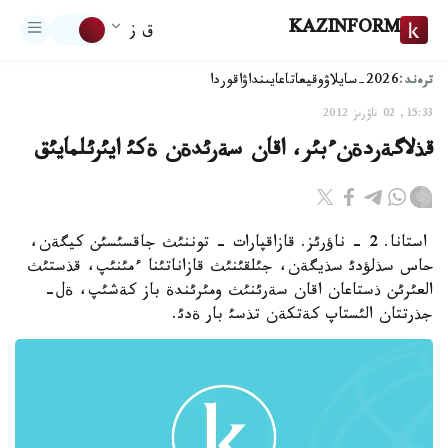
KAZINFORM
ق ز
ترەند:
2026-سايلاۋ
وقيعا
تاعايىنداۋ
اقوردا
15:33, 02 ناۋرىز 2012
قذلاگةردةنءبئر، اقان سةرئدةن ةكئ ايئرئلمايئق
استانا. 2 - ناؤرئز. قازاقپارات - توننئث جاقسئسئن كيگةن،
حاس سذلؤدئ سذيگةن، جئلقئنئث قازاناتئنا ءمئنئپ، قذستئث
العئرئن ذستاعان اقان سةرئنئث ومئرئندة باز كةشئپ، ةل-
جذرتتان الئستاپ كةتكةن تذسئ بار ةدئ.