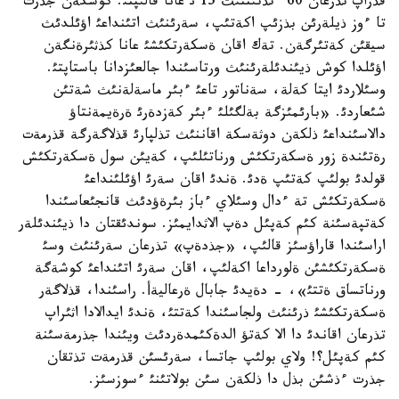
قذراپ تذرعان 60 ءتذتئننئث 15 ئ عانا قالئپتئ. كوشكةن جذرت
تا ءوز ذيلةرئن بذزئپ اكةتئپ، سةرئنئث اتئنداعئ اؤئلدئث
سيقئن كةتئرگةن. تةك اقان ةسكةرتكئشئ عانا كذثئرةنگةن
اؤئلدا كوش ذيئندئلةرئنئث ورتاسئندا جالعئزدانا باستاپتئ.
وسئلاردئ ايتا كةلة، سةناتور تاعئ ءبئر ماسةلةنئث شةتئن
شئعاردئ. «بارئمئزگة بةلگئلئ ءبئر كةزدةرئ ةرةيمةنتاؤ
دالاسئنداعئ ذلكةن دوثةسكة اقاننئث تذلپارئ قذلاگةرگة قذرمةت
رةتئندة زور ةسكةرتكئش ورناتئلئپ، كةيئن سول ةسكةرتكئش
قولدئ بولئپ كةتئپ ةدئ. ةندئ اقان سةرئ اؤئلئنداعئ
ةسكةرتكئش تة ءدال وسئلاي ءباز بئرةؤدئث قانجئعاسئندا
كةتپةسئنة كئم كةپئل دةپ الاثدايمئز. سوندئقتان دا ذيئندئلةر
اراسئندا قاراؤسئز قالئپ، «جذدةپ» تذرعان سةرئنئث وسئ
ةسكةرتكئشئن ةلورداعا اكةلئپ، اقان سةرئ اتئنداعئ كوشةگة
ورناتساق ةتتئ»، - دةيدئ جابال ةرعاليةأ. راسئندا، قذلاگةر
ةسكةرتكئشئ ذرئنئث ولجاسئندا كةتتئ، ةندئ ايدالادا اثئراپ
تذرعان اقاندئ دا الا كةتؤ الدةكئمدةردئث ويئندا جذرمةسئنة
كئم كةپئل؟! ولاي بولئپ جاتسا، سةرئسئن قذرمةت تذتقان
جذرت ءذشئن بذل دا ذلكةن سئن بولاتئنئ ءسوزسئز.