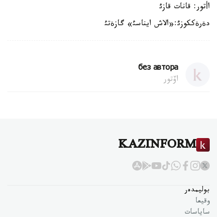
اأتور: قانات قازئ
دةرةككوزئ:«الاش ايناسئ» گازةتئ
без автора
اۆتور
KAZINFORM
بوليمدەر
وقيعا
ساياسات