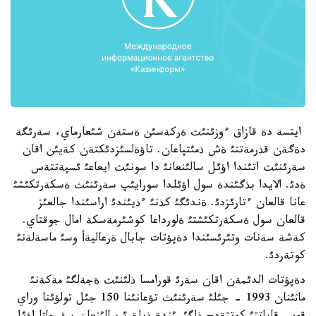
ايتسة دة قازاق ءوزئنئث ةركةسئن ةستةن شئعارماي، سةرئگة
دةگةن قذرمةتتئ ةش ذمئتپاعان. تاؤةلسئزدئكتةن كةيئن اقان
سةرئنئث اتئندا اؤئل سالئنعانئ دا سونئث ايعاعئ ئسپةتتةس
ةدئ. الايدا بذگئندة سول اؤئلدا سورايئپ سةرئنئث ةسكةرتكئشئ
عانا قالعان ءتارئزدئ. ةندئگئ كذنئ ءذيئندئ اراسئندا جالعئز
قالعان سول ةسكةرتكئشتئ ةلورداعا كوشئرمةسكة امال جوقتاي.
كةشة سةنات وتئرئسئندا دةپؤتات جابال ةرعاليةأ وسئ ماسةلةنئ
كوتةردئ.
دةپؤتات الدئمةن اقان سةرئ قورامسا ذلئنئث ةجةلگئ مةكةنئ
ماثئنان 1993 - جئلئ سةرئنئث تؤعانئنا 150 جئل تولؤئنا وراي