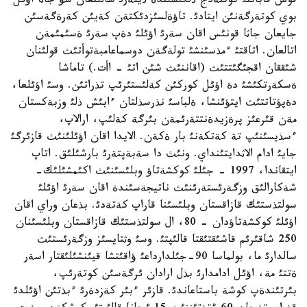
قوس قاباتتئ كوتتةدج ذلگئسئندة ذيلةرئ سالئنعان سؤ جاثا اؤئل
بوي كوتةرگةنئن ايتادئ. تاؤةلسئزدئكتةن كةيئن كةرةگةسئن
جايعان جاثا قونئس اقان سةرئ اؤئلئ دةپ سةرئ ةسئمئمةن
اتالعان. اتاقتئ ءمذسئنشئ تولةگةن دوسماعامبةتوأتئث قولئنان
شئققان اقجئگئتتئث (اقاننئث شئن اتئ - اأت.) تاماشا
ةسكةرتكئشئ دة اؤئل كوركئن كةلئستئرئپ تذراتئن. وسئ اؤئلعا،
دةپؤتاتتئث ايتؤئنشا، ةلباسئ نذرسذلتان ءابئش ذلئ وزبةكستان
مةن قئرعئز پرةزيدةنتتةرئمةن بئرگة كةلئپ، ارالاپ،
ءسذيسئنئپ تة كةتكةنئ بار ةكةن. الايدا اقان اؤئلئنئث قازئرگئ
جايئ ادام الاثدايتئنداي. ونئث دا سةبةپتةرئ بارشئلئق. اتاپ
ايتقاندا، 1997 - جئلئ كوكشةتاؤ وبلئسئنئث اكئمشئلئك-
شةكارالئق وزگةرئستةرئنئث ناتيجةسئندة اقان سةرئ اؤئلئ
سولتذستئك قازاقستان وبلئسئنا قاراپ كةتةدئ. بذعان وراي اقان
اؤئلئ كوكشةتاؤدان - 80، ال سولتذستئك قازاقستان وبلئسئنان
250 شاقئرئم قاشئقتئقتا قالئپتئ. وسئ وثتايسئز وزگةرئستئث
سالدارئ ما، بولماسا 90-جئلدارداعئ ؤاقئتشا قيئنشئلئقتار اسةر
ةتتئ مة، اؤئل ادامدارئ بذل ارادان ئرگةسئن كوتةرئپ،
بئرتئندةپ كوشة باستاعاندئ. قازئر ءبئر كةزدةرئ ءبذتئن اؤئلدئ