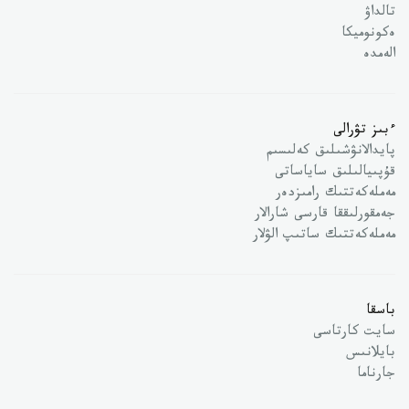
تالداۋ
ەكونوميكا
الەمدە
ءبىز تۋرالى
پايدالانۋشىلىق كەلىسىم
قۇپىيالىلىق ساياساتى
مەملەكەتتىك رامىزدەر
جەمقورلىققا قارسى شارالار
مەملەكەتتىك ساتىپ الۋلار
باسقا
سايت كارتاسى
بايلانىس
جارناما