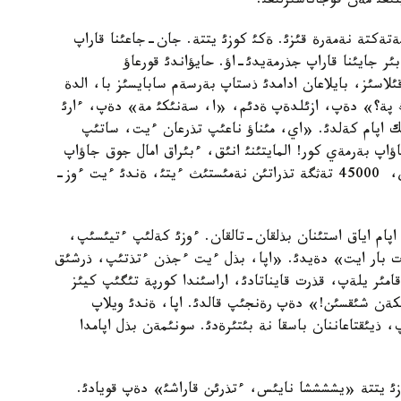
لئعئ مةن قوجاناسئرلئعئ.
ةتةكتة نةمةرة قئزئ. ةكئ كوزئ يتتة. جان-جاعئنا قاراپ
ئر جايئنا قاراپ جذرمةيدئ-اؤ. حايؤاندئ قورعاؤ
اسئز، بايلاعان ادامدئ ذستاپ بةرسةم سابايسئز با، الدة
رةك پة؟» دةپ، ازئلدةپ ةدئم، «ا، سةنئكئ مة» دةپ، ءارئ
 اپام كةلدئ. «اي، مئناؤ ناعئپ تذرعان ءيت، ساتئپ
اپ بةرمةي كور! المايتئنئ انئق، ءبئراق امال جوق جاؤاپ
بةرةسئث. «جاي، تازا اؤا جذتئپ تذرعان ءيت عوي، 45000 تةثگة تذراتئن نةمئستئث ءيتئ، ةندئ ءيت ءوز-
ام اياق استئنان بذلقان-تالقان. ءوزئ كةلئپ ءتيئسئپ،
ت بار ايت» دةيدئ. «اپا، بذل ءيت ءجذن ءتذتئپ، ذرشئق
امئر يلةپ، قذرت قايناتادئ، اراسئندا كورپة تئگئپ كيئز
كةن شئقسئن!» دةپ رةنجئپ قالدئ. اپا، ةندئ ويلاپ
يئقتاعاننان باسقا نة بئتئرةدئ. سونئمةن بذل اپامدا
زئ يتتة «يششششا نايئس، ءتذرئن قاراشئ» دةپ قويادئ.