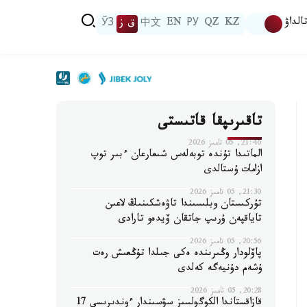
الداۋ
KZ
QZ
РУ
EN
中文
ق ز
ЎЗ
تاقىرىپقا قاتىستى
21:46, 05 تامىز 2026
الماتىدا تۇندە توبەلەس شىعارعان ءبىر توپ
ازامات ۇستالدى
21:30, 05 تامىز 2026
تۇركىستان وبلىسىندا تاۋەشكىنىڭ لاعىن
تاياقپەن ۇرىپ جاتقان ۆيدەو تارادى
20:56, 05 تامىز 2026
پاۆلودار وڭىرىندە ەكى جىلدا تۇڭعىش رەت
ۇشەم دۇنيەگە كەلدى
20:28, 05 تامىز 2026
قازاقستاندا الكوگولسىز سۋسىندار ءوندىرىسى 17