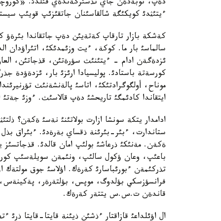
دةپ، توبةدةن جاي تذسئرگةندةي قئلدئ. «كوروچة ق
ءيتئثدئ كويكئگة شالقاسئنان جاتقئزئپ قويئپ سيست
كةشكة بازار تارقاپ كةتةيئن دةپ جاتقاندا بئرةؤ 
سالماسئ بار ما. كوكة، ءيت وزئمدئكئ، اتئراؤدان ال
ئزدةگةن ادام - ءيتئنئث سؤرةتئن، قذجاتئن، العان 
كورسةتة باستادئ. پوليسيادا ارئزئ بار، ئزدةؤدة 
موناح، أولگوگرادتئكئ، اتاسئ پالةنشةنئث تؤرنيرئن
ايتقاندا كادئمگئ تاريحشئ دةپ قالاسئث. ءوزئ جةتئ ات
ادامدار يتكة سونشا ازارت بولاتئنئ نةسئ ةكةن؟ ذلتئ
ستاندارت، ءبئر-بئرئنة ذقساي بةرةدئ. ءبئراق بذل ي
ةكةن. مةنئكئ ذرعاشئ بولئپ امان قالدئ. قذجاتسئز 
باعئپ، وعان ؤكول سالئپ، ونئمةن سويلةسئپ كورئپتئ.
تذركئمةن ءبورئباسارئ كةرةك. اؤلاسئ جوق مولتةك ا
فرانسؤزسكي بؤلدوگ، موپس، بؤلتةرةر، پةكينةس، 
قاندةن ت.س.س يتتةر كةرةك.
ال اؤئلداعئ قازاقتار ءذشئن ذيئنة قايتا-قايتا ذرئ