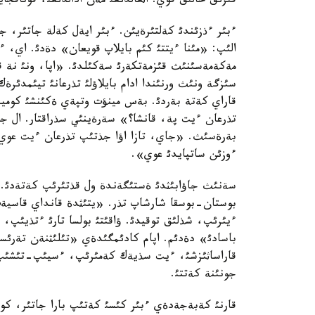
قئزئق حالئق قوي. اثعالدئعئ مةن ادالدئعئ، قوناقجاي
ءبئر ءذزئندئ كةلتئرةيئن. ءبئر ايةل كةلة جاتئر، ج
الئپ: «مئنا ءيتتئ كئم بايلاپ قويعان» دةدئ. اي، ءب
مةكةمةسئنئث قئزمةتكةرئ سةكئلدئ. «اپا، ونئ نة قئل
سئزگة ونئث ورنئندا ادام بايلاؤلئ تذرعانئ تيئمدئ
قاراي كةتة بةردئ. بةس مينؤت وتپةي ةكئنشئ كوميك
تذرعان ءيت پة، قانشا؟» سةرةينئي سذراقتار. ال جاؤ
ءوزئن ساتپايدئ عوي».
سةنئث جاؤابئثدئ ةستئگةندة ول قذتئرئپ كةتةدئ. اپ
بوستان-بوسقا شارشاپ تذر. «يتئثدة قانداي قاسية
ءيئرئپ، شذلئق توقيدئ. ؤاقئتئ بولسا تارئ ءتذيئپ، ق
باسادئ» دةدئم. اپام كادئمگئدةي «تئلئثنةن تةرئس
قاراساثئزشئ، ءيت سذيةك كةمئرئپ، ءسيئپ-تئشئپ، ذ
جونئنة كةتتئ.
قارنئ كةبةجةدةي ءبئر كئسئ كةتئپ بارا جاتئر، كو