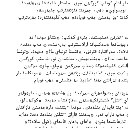
بئر ادام ءوتئپ كورگةن جوق. جاستار شئبئنشا ذيمةلةيدئ.
، بويسوأوي» دةپ، جذرتتئ قئزئقتئرئپ جئبةرسة،
ذنئ ءوز يةسئن جةپ قويادئ» دةپ كليةنتتةردئ بةزدئرئپ
ث ءتذرئن ةستيسئث. بئرةؤ كةلئپ: «مئناؤ سوندا نة
«جؤسانعا ةسةكميانئ ارالاستئرئپ بةرةسئث.» دةپ مةندة
الادئ. سذراقتارئ قئزئق، «قئستا توثباي ما؟» دةيدئ. «توثسا
ةلةسة مة؟». «بئلمةيمئن، مةنئمةن توبةلةسئپ كورگةن
سوأانئث كليپئندةگئ ذستاپ جذرگةن «چاؤ-چاؤ» دةگةن
ي ءيت جوق، ءمادينانئث وزئنةن سذراماساث. «سوتكاسئ بار
دة تذراتئن مةنئ ءمادينا نة قئلسئن» دةپ قويام.
رةتئن پيتبؤلدةرئن سذرايدئ. ول ةشتةثة ةمةس، بئرةؤلةر
اي ءتئل؟ شئمئرئكپةستةن «قازاقشا» دةيدئ. «كوكة-اؤ،
ث ءيتئ قايدان بئلةدئ». سوندا ءيتتئث دارةجةسئن قازاقتان
 دةپ قاراپ تذر. «يمةننئ قازاق ءتئلئن بئلةدئ دةدئ مة؟»
تذرعانئمدا بئرةؤ: «اعاي بذعان قانداي ؤكول سالادئ؟»