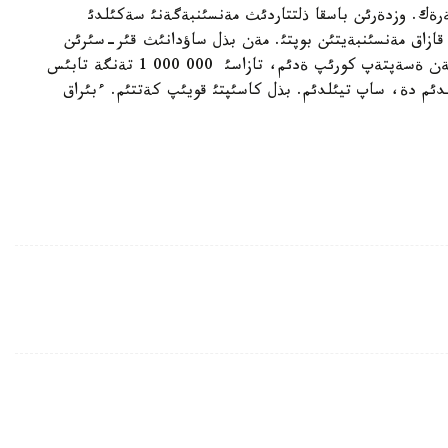
ةك. وزدةرئن باسقا ذلتتاردئث مةنسئنبةگةنئ سةكئلدئ
قازاق مةنسئنبةيتئن بوپتئ. مةن بذل ساؤدانئث قئر-سئرئن
ابدةن مةثگةرئپ العانمئن. ةسئمة تذسكةنئن جوبامةن ةسةپتةپ كورئپ ةدئم، تازاسئ 000 000 1 تةنگة تابئس
دئم دة، ساپ تيئلدئم. بذل كاسئپتئ قويئپ كةتتئم. ءبئراق