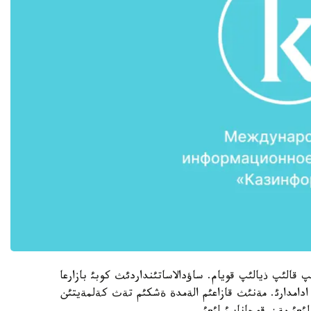
پ قالئپ ذيالئپ قويام. ساؤدالاساتئنداردئث كوبئ بازارعا
دامدارئ. مةنئث قازاعئم الةمدة ةشكئم تةث كةلمةيتئن