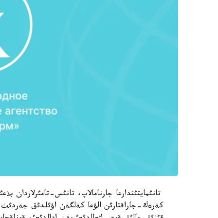
تانئمايتئندارعا جارنامالاپ، تانئس-تامئرلاردان بذعئ
كةرةك-جاراقتارئن الؤعا كةلگةن اؤئلدئق جةردئث ا