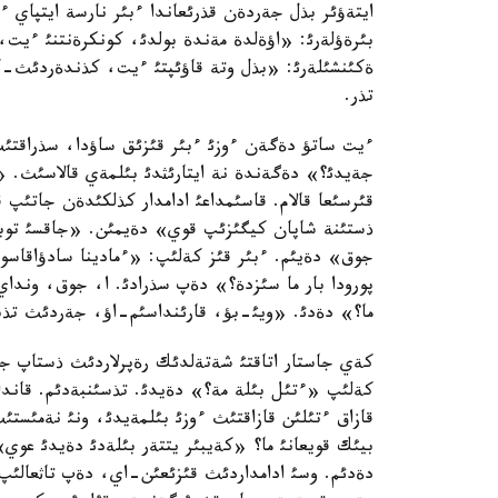
ايتةؤئر بذل جةردةن قذرئعاندا ءبئر نارسة ايتپاي ء
بئرةؤلةرئ: «اؤةلدة مةندة بولدئ، كونكرةنتنئ ءيت
ةكئنشئلةرئ: «بذل وتة قاؤئپتئ ءيت، كذندةردئث-ك
تذر.
ءيت ساتؤ دةگةن ءوزئ ءبئر قئزئق ساؤدا، سذراقتئ
جةيدئ؟» دةگةندة نة ايتارئثدئ بئلمةي قالاسئث. 
قئرسئعا قالام. قاسئمداعئ ادامدار كذلكئدةن جاتئپ ق
ذستئنة شاپان كيگئزئپ قوي» دةيمئن. «جاقسئ توب
جوق» دةيئم. ءبئر قئز كةلئپ: «ءمادينا سادؤاقا
پورودا بار ما سئزدة؟» دةپ سذرادئ. ا، جوق، وندا
ما؟» دةدئ. «ويئ-بؤ، قارئنداسئم-اؤ، جةردئث تذبئن
كةي جاستار اتاقتئ شةتةلدئك رةپرلاردئث ذستاپ جذ
كةلئپ «ءتئل بئلة مة؟» دةيدئ. تذسئنبةدئم. قاند
قازاق ءتئلئن قازاقتئث ءوزئ بئلمةيدئ، ونئ نةمئستئ
بيئك قويعانئ ما؟ «كةيبئر يتتةر بئلةدئ دةيدئ عوي»
دةدئم. وسئ ادامداردئث قئزئعئن-اي، دةپ تاثعالئپ 