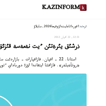
KAZINFORM
ترەند:
اقوردا
تاعايىنداۋ
وقيعا
2026-سايلاۋ
12:31, 22 اقپان 2012
ذرشئق يئرةتئن ءيت نةمةسة قئزئق
استانا. 22 - اقپان. قازاقپارات - بازا
«روتأةيلةر». قازاقشا ايتقاندا اؤزئ دورباداي ءتو