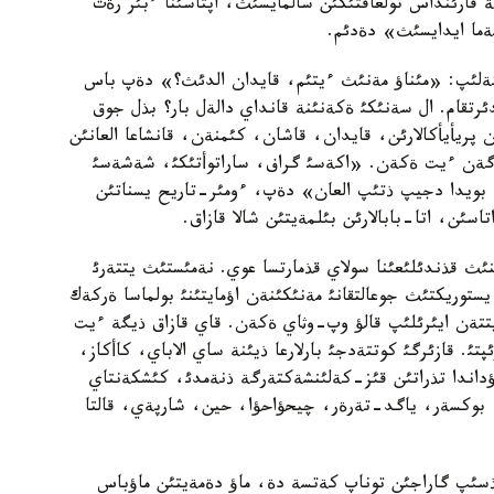
ارئنداس تولعاقتئكئن سالمايسئث، اپتاسئنا ءبئر رةت
ةما ايدايسئث» دةدئم.
كةلئپ: «مئناؤ مةنئث ءيتئم، قايدان الدئث؟» دةپ باس
دئرتقام. ال سةنئكئ ةكةنئنة قانداي دالةل بار؟ بذل جوق
پريأيأكالارئن، قايدان، قاشان، كئمنةن، قانشاعا العانئن
جذرگةن ءيت ةكةن. «اكةسئ گراف، ساراتوأتئكئ، شةشةسئ
دا بويدا دجيپ ذتئپ العان» دةپ، ءومئر-تاريح يسناتئن
اسئن، اتا-بابالارئن بئلمةيتئن شالا قازاق.
ثنئث قذندئلئعئنا سولاي قذمارتسا عوي. نةمئستئث يتتةرئ
ستوريكتئث جوعالتقانئ مةنئكئنةن اؤمايتئنئ بولماسا ةركةك
يتتةن ايئرئلئپ قالؤ وپ-وثاي ةكةن. قاي قازاق ذيگة ءيت
 قازئرگئ كوتتةدجئ بارلارعا ذيئنة ساي الاباي، كاأكاز،
ؤداندا تذراتئن قئز-كةلئنشةكتةرگة ذنةمدئ، كئشكةنتاي
بوكسةر، ياگد-تةرةر، چيحؤاحؤا، حين، شارپةي، قالتا
 ءتذسئپ گاراجئن توناپ كةتسة دة، ماؤ دةمةيتئن ماؤباس