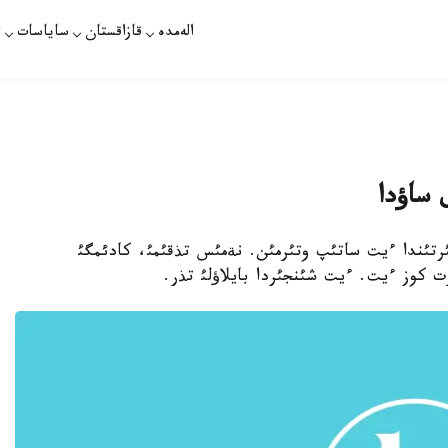
الەمدە
قازاقستان
ساياسات
ت
 ساؤدا
ردئث سئرتئندا ءيت ساتئپ وتئرمئن. نةمئس تذقئمئ، كادئمگئ
رت كوز ءيت. ءيت شئنجئردا بايلاؤلئ تذر.