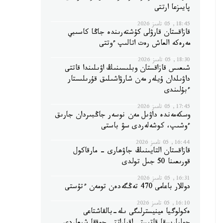
پايىزعا ارتتى
18:45, 05 تامىز 2026
قازاقستان قارۋلى كۇشتەرىندە جاڭا كاسىبي
مەرەكە العاش رەت اتالىپ ءوتتى
18:30, 05 تامىز 2026
شىعىس قازاقستان وبلىسىنىڭ اۋىلىندا قاتتى
داۋىلدان ۇيلەر مەن شارۋاشىلىق قۇرىلىستار
ءبۇلىندى
17:45, 05 تامىز 2026
وسكەمەندە داۋىل مەن نوسەر جاڭبىردان جارىق
ءوشىپ، كوشەلەردى سۋ باستى
16:44, 05 تامىز 2026
قازاقستان التايىنىڭ جاۋھارى - مارقاكول
قورىعىنا 50 جىل تولدى
16:31, 05 تامىز 2026
دوللار باعامى 470 تەڭگەدەن تومەن ءتۇستى
16:10, 05 تامىز 2026
ەكولوگيا مينيسترلىگى ىلە-بالقاشتاعى