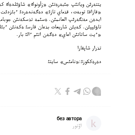
يتتةرئن وياتئپ جئبةرةتئن «زأونوك» شاؤئلدةك كةر
«قازاقئ توبةت، قذماي تازئ» دةگةندةردئ ءبئزدئث 
تاؤئپپئن. كةيئن شاريعات بذعان قارسئ ةكةنئن ءبئل
«ءيت ساتاتئن اعاي» دةگةن اتئم ءالئ بار.
تذرار شاپقارا
دةرةككوزئ:«نامئس» سايتئ
без автора
اۆتور