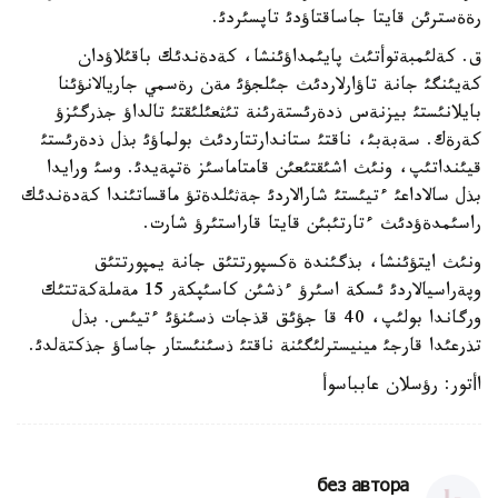
رةةسترئن قايتا جاساقتاؤدئ تاپسئردئ.
ق. كةلئمبةتوأتئث پايئمداؤئنشا، كةدةندئك باقئلاؤدان
كةيئنگئ جانة تاؤارلاردئث جئلجؤئ مةن رةسمي جاريالانؤئنا
بايلانئستئ بيزنةس ذدةرئستةرئنة تئثعئلئقتئ تالداؤ جذرگئزؤ
كةرةك. سةبةبئ، ناقتئ ستاندارتتاردئث بولماؤئ بذل ذدةرئستئ
قيئنداتئپ، ونئث اشئقتئعئن قامتاماسئز ةتپةيدئ. وسئ ورايدا
بذل سالاداعئ ءتيئستئ شارالاردئ جةثئلدةتؤ ماقساتئندا كةدةندئك
راسئمدةؤدئث ءتارتئبئن قايتا قاراستئرؤ شارت.
ونئث ايتؤئنشا، بذگئندة ةكسپورتتئق جانة يمپورتتئق
وپةراسيالاردئ ئسكة اسئرؤ ءذشئن كاسئپكةر 15 مةملةكةتتئك
ورگاندا بولئپ، 40 قا جؤئق قذجات ذسئنؤئ ءتيئس. بذل
تذرعئدا قارجئ مينيسترلئگئنة ناقتئ ذسئنئستار جاساؤ جذكتةلدئ.
اأتور: رؤسلان عابباسوأ
без автора