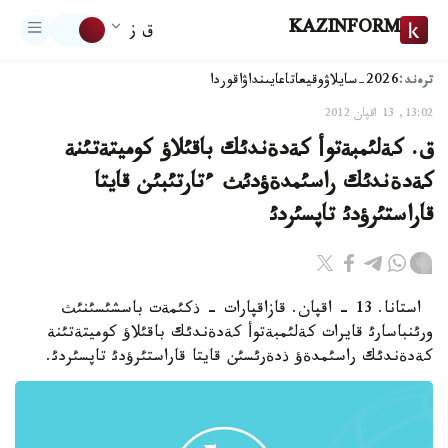
KAZINFORM
ق ز
ترەند:
2026-سايلاۋ
وقيعا
تاعايىنداۋ
اقوردا
13:02, 13 اقپان 2012
ق. كةلئمبةتوأ كةدةندئك باقئلاؤ كوميتةتئنة
كةدةندئك راسئمدةؤدئث ءتارتئبئن قايتا
قاراستئرؤدئ تاپسئردئ
استانا. 13 - اقپان. قازاقپارات - ذكئمةت باسشئسئنئث
ورئنباسارئ قايرات كةلئمبةتوأ كةدةندئك باقئلاؤ كوميتةتئنة
كةدةندئك راسئمدةؤ ذدةرئسئن قايتا قاراستئرؤدئ تاپسئردئ.