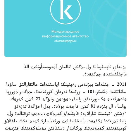
بذنداي تاپسئرمانئ ول بذگئن اتالعان أةدومستأونئث القا
ماجئلئسئندة جذكتةدئ.
2011 - جئلداعئ بيزنةس رةيتينگئ اياسئنداعئ حالئقارالئق ساؤدا
ساناتئندا ةلئمئز 181 - ورئندا تذرعان كورئنةدئ. «ةگةر ةؤروپا
ةلدةرئندة ةكسپورتتئق راسئمدةؤدةن وتؤگة 27 كذن كةرةك
بولسا، ال بئزدة 81 كذن قاجةت بولادئ. بذل احؤالدئ تذزةتؤ
ءذشئن ءتيئستئ شارالاردئ قابئلداؤ كةرةك»،-دةپ توقتالدئ ول.
وسئ تذرعئدا ذكئمةت باسشئسئنئث ورئنباسارئ كةدةندئك باقئلاؤ
كوميتةتئنة كةدةندئك ورگاندار ذسئناتئن مةملةكةتتئك قئزمةت