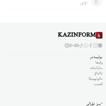
اۆتور
KAZINFORM
بوليمدەر
وقيعا
ساياسات
تالداۋ
ەكونوميكا
الەمدە
ءبىز تۋرالى