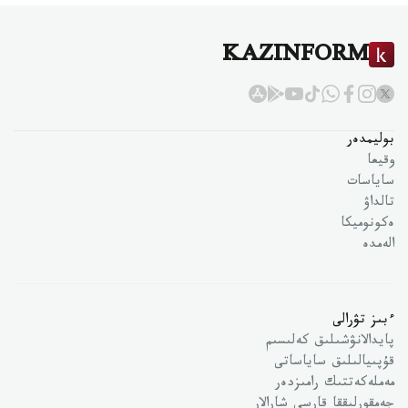
KAZINFORM
بوليمدەر
وقيعا
ساياسات
تالداۋ
ەكونوميكا
الەمدە
ءبىز تۋرالى
پايدالانۋشىلىق كەلىسىم
قۇپىيالىلىق ساياساتى
مەملەكەتتىك رامىزدەر
جەمقورلىققا قارسى شارالار