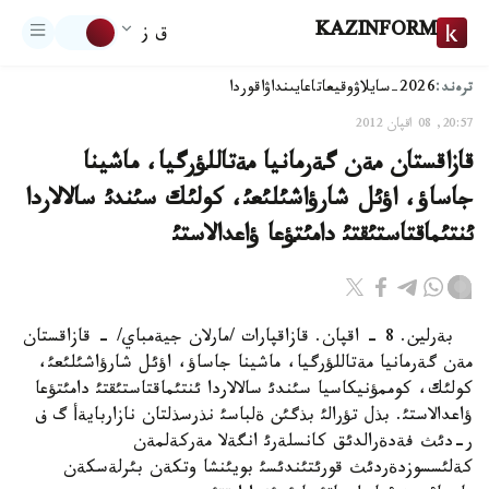
KAZINFORM
ق ز
ترەند:
2026-سايلاۋ
وقيعا
تاعايىنداۋ
اقوردا
20:57, 08 اقپان 2012
قازاقستان مةن گةرمانيا مةتاللؤرگيا، ماشينا
جاساؤ، اؤئل شارؤاشئلئعئ، كولئك سئندئ سالالاردا
ئنتئماقتاستئقتئ دامئتؤعا ؤاعدالاستئ
بةرلين. 8 - اقپان. قازاقپارات /مارلان جيةمباي/ - قازاقستان
مةن گةرمانيا مةتاللؤرگيا، ماشينا جاساؤ، اؤئل شارؤاشئلئعئ،
كولئك، كوممؤنيكاسيا سئندئ سالالاردا ئنتئماقتاستئقتئ دامئتؤعا
ؤاعدالاستئ. بذل تؤرالئ بذگئن ةلباسئ نذرسذلتان نازاربايةأ گ ف
ر-دئث فةدةرالدئق كانسلةرئ انگةلا مةركةلمةن
كةلئسسوزدةردئث قورئتئندئسئ بويئنشا وتكةن بئرلةسكةن