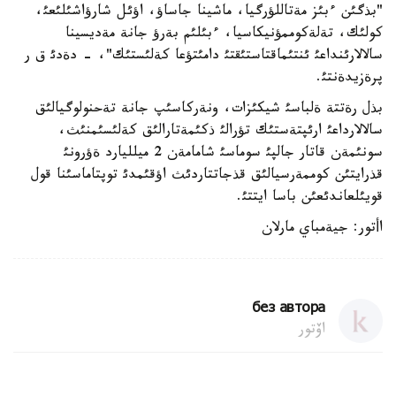
"بذگئن ءبئز مةتاللؤرگيا، ماشينا جاساؤ، اؤئل شارؤاشئلئعئ،
كولئك، تةلةكوممؤنيكاسيا، ءبئلئم بةرؤ جانة مةديسينا
سالالارئنداعئ ئنتئماقتاستئقتئ دامئتؤعا كةلئستئك"، - دةدئ ق ر
پرةزيدةنتئ.
بذل رةتتة ةلباسئ شيكئزات، ونةركاسئپ جانة تةحنولوگيالئق
سالالارداعئ ارئپتةستئك تؤرالئ ذكئمةتارالئق كةلئسئمنئث،
سونئمةن قاتار جالپئ سوماسئ شامامةن 2 ميلليارد ةؤرونئ
قذرايتئن كوممةرسيالئق قذجاتتاردئث اؤقئمدئ توپتاماسئنا قول
قويئلعاندئعئن باسا ايتتئ.
اأتور: جيةمباي مارلان
без автора
اۆتور