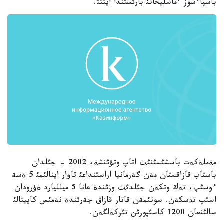
باسپاءسوز ءماسليحاتئ بارئسئندا ايتتئ.
مةملةكةت باسشئسئنئث اتاپ وتؤئنشة، 2002 - جئلدان
باستاپ قازاقستان مةن گةرمانيا اراسئنداعئ تاؤار اينالئمئ 5 ةسة
ءوسئپ، تةك وتكةن جئلدئث وزئندة عانا 5 ميلليارد ةؤرودان
اسئپ تذسكةن. سونئمةن قاتار قازاق جةرئندة نةمئس كاپيتالئ
سالئنعان 1200 كاسئپورئن تئركةلگةن.