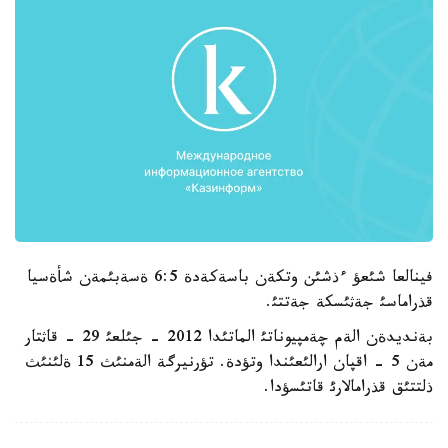
فينالعا شئعؤ ءذشئن وتكةن باسةكةدة 6:5 ةسةبئمةن شأةسيا
قذراماسئ جةثئسكة جةتتئ.
بةنديدةن الةم چةمپيوناتئ الماتئدا 2012 - جئلعئ 29 - قاثتار
مةن 5 - اقپان ارالئعئندا وتؤدة. تؤرنيرگة الةمنئث 15 ةلئنئث
ذلتتئق قذرامالارئ قاتئسؤدا.