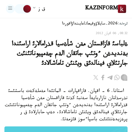
KAZINFORM
ق ز
ترەند:
2026-سايلاۋ
وقيعا
تاعايىنداۋ
اقوردا
08:32, 06 اقپان 2012
ةلباسئ قازاقستان مةن شأةسيا قذرامالارئ اراسئندا
بةنديدةن ءوتئپ جاتقان الةم چةمپيوناتئنئث
جارتئلاي فينالدئق ويئنئن تاماشالادئ
استانا. 6 - اقپان. قازاقپارات - الماتئدا مةملةكةت باسشئسئ
نذرسذلتان نازاربايةأ سةنبئ كذنئ قازاقستان مةن شأةسيا
قذرامالارئ اراسئندا بةنديدةن ءوتئپ جاتقان الةم چةمپيوناتئنئث
جارتئلاي فينالدئق ويئنئن تاماشالادئ، دةپ حابارلادئ ق ر
پرةزيدةنتئنئث باسپاءسوز قئزمةتئ.