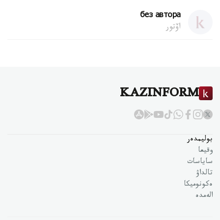
без автора
اۆتور
KAZINFORM
بوليمدەر
وقيعا
ساياسات
تالداۋ
ەكونوميكا
الەمدە