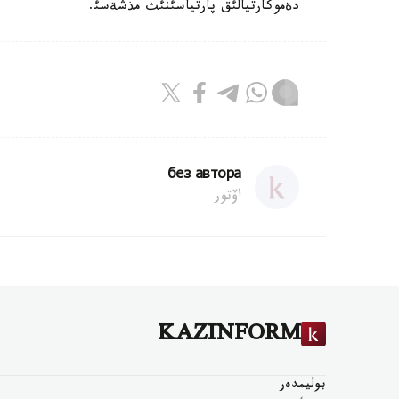
دةموكارتيالئق پارتياسئنئث مذشةسئ.
без автора
اۆتور
KAZINFORM
بوليمدەر