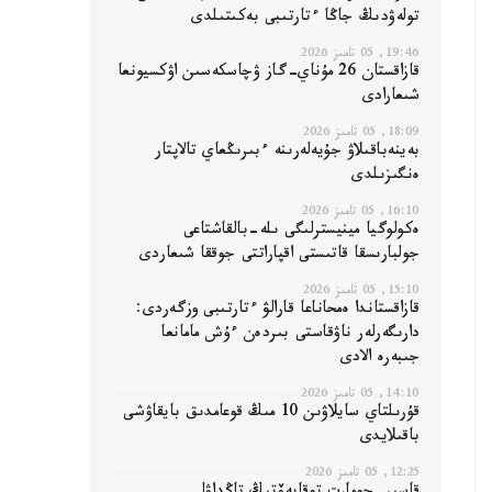
تولەۋدىڭ جاڭا ءتارتىبى بەكىتىلدى
19:46, 05 تامىز 2026
قازاقستان 26 مۇناي-گاز ۋچاسكەسىن اۋكسيونعا
شىعارادى
18:09, 05 تامىز 2026
بەينەباقىلاۋ جۇيەلەرىنە ءبىرىڭعاي تالاپتار
ەنگىزىلدى
16:10, 05 تامىز 2026
ەكولوگيا مينيسترلىگى ىلە-بالقاشتاعى
جولبارىسقا قاتىستى اقپاراتتى جوققا شىعاردى
15:10, 05 تامىز 2026
قازاقستاندا ەمحاناعا قارالۋ ءتارتىبى وزگەردى:
دارىگەرلەر ناۋقاستى بىردەن ءۇش مامانعا
جىبەرە الادى
14:10, 05 تامىز 2026
قۇرىلتاي سايلاۋىن 10 مىڭ قوعامدىق بايقاۋشى
باقىلايدى
12:25, 05 تامىز 2026