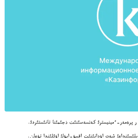
ر پرةمةر-ءمينيسترئ كةثسةسئنئث ذجئمئنا تانئستئردئ.