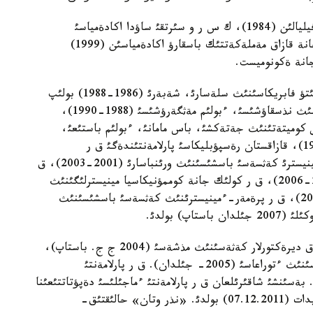
قاراعاندئ پوليتةحنيكالئق ينستيتؤتئنئث جةزقازعان فيليالئن (1984)، ك س ر و سئرتقئ ساؤدا اكادةمياسئ
جانئنداعئ جوعارئ كوممةرسيالئق مةكتةپتئ (1991) جانة قازاق مةملةكةتتئك باسقارؤ اكادةمياسئن (1999)
جانة ةكونوميست.
ةثبةك جولئن «جةزقازعان ءتذستئ مةتالل» عوب بايئتؤ فابريكاسئنئث سلةسارئ، شةبةرئ (1986-1988) بولئپ
باستادئ. ق ل ك ج و جةزعازقان وبلئستئق كوميتةتئنئث نذسقاؤشئسئ، ءبولئم مةثگةرؤشئسئ (1988-1990)،
 كوميتةتئنئث جةتةكشئ، باس مامانئ، ءبولئم باستئعئ،
ءتوراعانئث ورئنباسارئ، ءتوراعاسئ بولدئ (1990-1995)، قازاقستان رةسپؤبليكاسئ پارلامةنتئندةگئ ق ر
ذكئمةتئنئث وكئلئ (1999-2003)، ق ر پرةمةر-ءمينيسترئ كةثسةسئ باسشئسئنئث ورئنباسارئ (2001-2003)، ق
ر كولئك جانة كوممؤنيكاسيا أيسة-ءمينيسترئ (2003-2006)، ق ر كولئك جانة كوممؤنيكاسيا مينيسترلئگئنئث
ازاماتتئق اأياسيا كوميتةتئنئث ءتوراعاسئ (2006-2007)، ق ر پرةمةر-ءمينيسترئنئث كةثسةسئ باسشئسئنئث
پ) بولدئ.
سونداي-اق «قازاقستاننئث ينأةستيسيالئق قورئ» ا ق ديرةكتورلار كةثةسئنئث مذشةسئ (2004 ج ج. باستاپ)،
«استانا حالئقارالئق اؤةجايئ» ا ق ديرةكتورلار كةثةسئنئث ءتوراعاسئ (2005- جئلدان). ق ر پارلامةنتئ
1-1999) بولئپ سايلاندئ. بةسئنشئ شاقئرئلعان ق ر پارلامةنتئ ءماجئلئسئ دةپؤتاتتئعئنا
«نذر وتان» ح د پ پارتيالئق ءتئزئمئ بويئنشا كانديدات (07.12.2011) بولدئ. «نذر وتان» حالئقتئق-