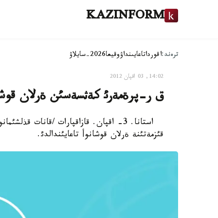
KAZINFORM
ترەند:
اقوردا
تاعايىنداۋ
وقيعا
2026-سايلاۋ
14:02, 03 اقپان 2012
ق ر-پرةمةرئ كةثسةسئن ةرلان قوشان
استانا. 3- اقپان. قازاقپارات /قانات ق
قئزمةتئنة ةرلان قوشانوأ تاعايئندالدئ.