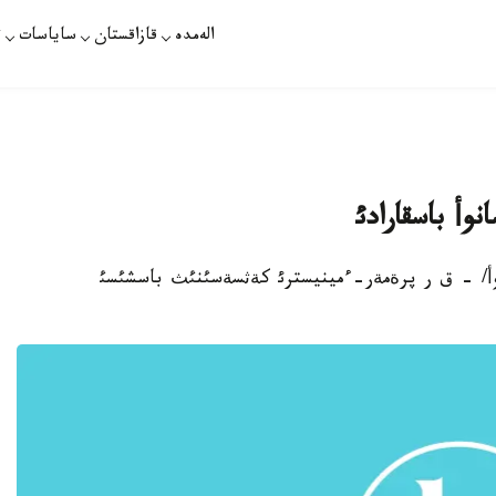
الەمدە
قازاقستان
ساياسات
ت
وأ باسقارادئ
ذلشئمانوأ/ - ق ر پرةمةر-ءمينيسترئ كةثسةسئنئث باسشئسئ