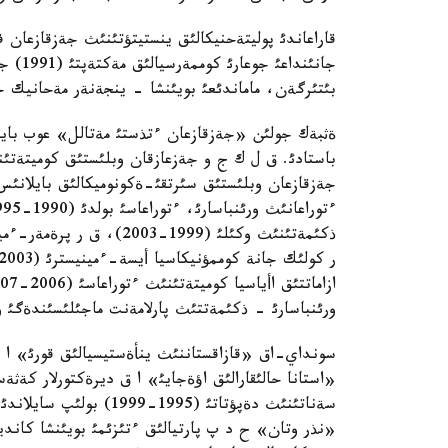
بئتئرگةن، ماماندئعئ بويئنشا - ينجةنةر مةحانيك 
جةزقازعان وبلئستئق سئرتقئ-ةكونوميكالئق بايلانئس
ورئنباسارئ - ذكئمةتتئث پارلامةنت ماجئلئسئندةگئ وكئلئ (2007 جئلدان باستا
سةناتئنئث دةپؤتاتئ (995