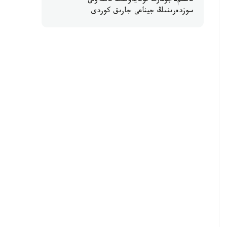
قاسىم-جومارت توقايەۆتىڭ تاڭداۋلى
سوزدەرىنىڭ جيناعى جارىق كوردى