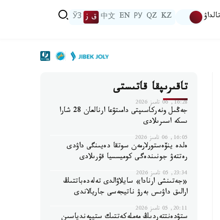
الداۋ
KZ
QZ
РУ
EN
中文
ق ز
ЎЗ
تاقىرىپقا قاتىستى
16:28, 06 تامىز 2026
جەڭىل ونەركاسىپتى دامىتۋعا ارنالعان 28 شارا
ىسكە اسىرىلادى
16:05, 06 تامىز 2026
ەلدە ينۆەستورلارمەن سوتقا دەيىنگى داۋدى
رەتتەۋ جونىندەگى كوميسسيا قۇرىلادى
23:34, 05 تامىز 2026
«جەتىنشى ارنادا» سايلاۋالدى تەلەدەباتتىڭ
ارالىق داۋىس بەرۋ ناتيجەسى جاريالاندى
20:11, 05 تامىز 2026
ستۋدەنتتەردىڭ مەملەكەتتىك ستيپەندياسىن