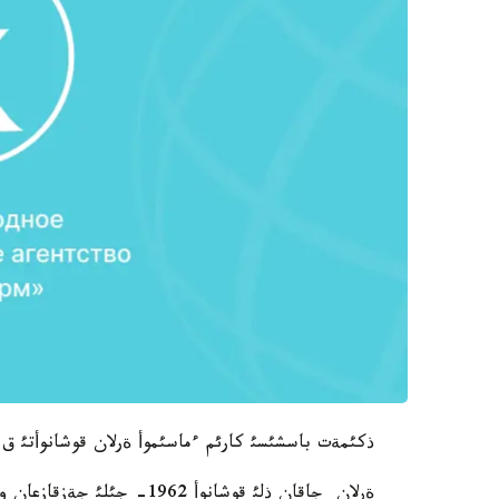
ذكئمةت باسشئسئ كارئم ءماسئموأ ةرلان قوشانوأتئ ق 
ةرلان جاقان ذلئ قوشانوأ 1962- جئلئ جةزقازعان وبلئسئنداعئ شةت اؤدانئنئث اقسؤ-ايؤلئ اؤئلئندا تؤعان.