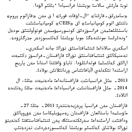
توبئ عارئش سالاسئ بويئنشا فرانسيادا ءبئلئم الؤدا.
«سامذرئق-قازئنا» ءال-اؤقات قورئ» ا ق مةن «قازاتوم پروم»
ذلتتئق اتوم كومپانياسئ» اق «CEIS» كومپانياسئنئث
باسشئلئعئمةن فرانسؤزدئق كونسورسيؤممةن فوتوأولتتئق مودةل
ءوندئرئسئ جونئندةگئ جوبا بويئنشا كةلئسسوزدةر جذرگئزؤدة.
اسكةري سالاداعئ ئنتئماقتاستئق تؤرالئ جانة اسكةري-
تةحنيكالئق ئنتئماقتاستئق تؤرالئ قازاقستان-فرانسؤز ذكئمةت
ارالئق كةلئسئمئ قولدانئلؤدا. تاياؤ ؤاقئتتا استانا مةن پاريج
اراسئندا تئكةلةي اأياقاتئناس ورناتئلاتئن بولادئ.
2013- جئل فرانسيانئث قازاقستانداعئ مادةنيةت جئلئ، ال
2014- جئل قازاقستاننئث فرانسياداعئ مادةنيةت جئلئ رةتئندة
اتالادئ.
قازاقستان مةن فرانسيا پرةزيدةنتتةرئ 2011- جئلئ 27-
ماؤسئمدا باستالعان قازاقستان رةسپؤبليكاسئ مةن ةؤروپالئق
وداقتئث اراسئنداعئ سةرئكتةستئك پةن ئنتئماقتاستئقتئ كةثةيتؤ
تؤرالئ بولاشاق كةلئسئم بويئنشا كةلئسسوزدةردئث تةزدةتئپ