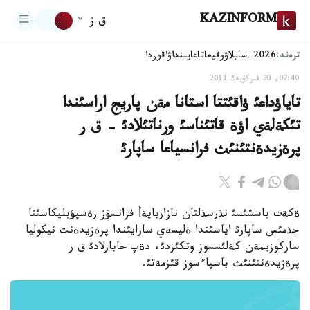
KAZINFORM
ق ز
ترەند:
2026-سايلاۋ
وقيعا
تاعايىنداۋ
اقوردا
07:40, 20 قىركۇيەك 2011
تاياؤداعئ ؤاقئتتا استانا مةن پاريج اراسئندا
تئكةلةي اؤة قاتئناسئ ورناتئلادئ - ق ر
پرةزيدةنتئنئث فرانسياعا ساپارئ
ةكةت باسشئسئ نذرسذلتان نازاربايةأ فرانسؤز رةسپؤبليكاسئنا
جذمئس ساپارئ اياسئندا ةليسةي سارايئندا پرةزيدةنت نيكوليا
ساركوزيمةن كةلئسسوز وتكئزدئ، دةپ حابارلادئ ق ر
پرةزيدةنتئنئث باسپاءسوز قئزمةتئ.