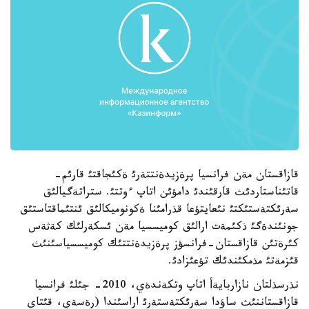
قازاقستان مةن فرانسيا پرةزيدةنتتةرئ ةكئجاقتئ قارئم-
قاتئناستاردئث قارقئندئ دامؤئن اتاپ ءوتتئ. ستراتةگيالئق
سةرئكتةستئكتئ نئعايتؤعا قذرامئنا ةكونوميكالئق ئنتئماقتاستئق
جونئندةگئ ذكئمةت ارالئق كوميسسيا مةن ئسكةرلئك كةثةس
كئرةتئن قازاقستان-فرانسؤز پرةزيدةنتتئك كوميسسياسئنئث
قئزمةتئ مذمكئندئك تؤعئزادئ.
نذرسذلتان نازاربايةأ اتاپ وتكةندةي، 2010- جئلئ فرانسيا
قازاقستاننئث ساؤدا سةرئكتةستةرئ اراسئندا (رةسةي، قئتاي