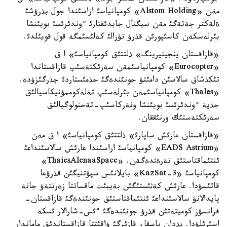
مةن «Alstom Holding» كومپانياسئ اراسئندا جول بذرؤشئ
ةلةكتر جةتةگئ مةن سيگنال جابدئقتارئ ءوندئرئسئ بويئنشا
بئرلةسكةن كاسئپورئن قذرؤ تؤرالئ كةلئسئمگة قول قويئلدئ.
«قازاقستان ينجينيرينگ» ذلتتئق كومپانياسئ» ا ق
«Eurocopter» كومپانياسئمةن سةرئكتةسئپ قازاقستاندا
تئكذشاق سالاسئن دامئتؤ جونئندةگئ جذمئستاردئ جذرگئزؤدة.
«Thales» كومپانياسئمةن بئرلةسئپ تةلةكوممؤنيكاسيالئق
جذية ءوندئرئسئ بويئنشا ونةركاسئپ-تةحنولوگيالئق
سةرئكتةستئك ورنئققان.
«قازاقستان عارئش ساپارئ» ذلتتئق كومپانياسئ» ا ق مةن
«EADS Astrium» كومپانياسئ اراسئندا عارئش سالاسئنداعئ
ئنتئماقتاستئق تةرةثدةگةن. «ThaiesAlenaaSpace»
كومپانياسئ «KazSat-3» بايلانئس سپؤتنيگئن قذرؤعا
قاتئسؤدا. عارئش كةثئستئگئن بةيبئت ماقساتتا زةرتتةؤ جانة
پايدالانؤ سالاسئنداعئ ئنتئماقتاستئق جونئندةگئ قازاقستان-
فرانسؤز كوميتةتئن قذرؤ جونئندةگئ ءئس-شارالار ئسكة
اسئرئلؤدا. بذدان باسقا، قازئرگئ ؤاقئتتا قازاقستاندئق ماماندار