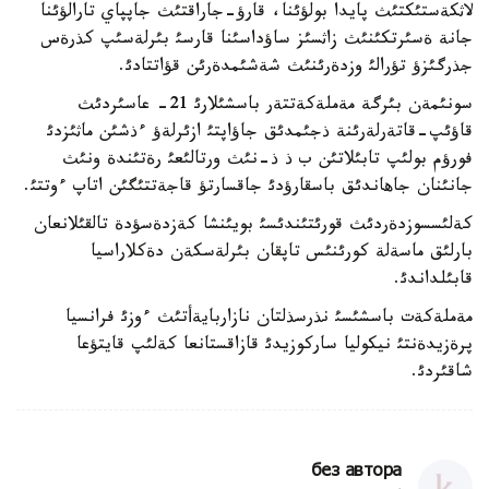
لاثكةستئكتئث پايدا بولؤئنا، قارؤ-جاراقتئث جاپپاي تارالؤئنا
جانة ةسئرتكئنئث زاثسئز ساؤداسئنا قارسئ بئرلةسئپ كذرةس
جذرگئزؤ تؤرالئ وزدةرئنئث شةشئمدةرئن قؤاتتادئ.
سونئمةن بئرگة مةملةكةتتةر باسشئلارئ 21- عاسئردئث
قاؤئپ-قاتةرلةرئنة ذجئمدئق جاؤاپتئ ازئرلةؤ ءذشئن ماثئزدئ
فورؤم بولئپ تابئلاتئن ب ذ ذ-نئث ورتالئعئ رةتئندة ونئث
جانئنان جاهاندئق باسقارؤدئ جاقسارتؤ قاجةتتئگئن اتاپ ءوتتئ.
كةلئسسوزدةردئث قورئتئندئسئ بويئنشا كةزدةسؤدة تالقئلانعان
بارلئق ماسةلة كورئنئس تاپقان بئرلةسكةن دةكلاراسيا
قابئلداندئ.
مةملةكةت باسشئسئ نذرسذلتان نازاربايةأتئث ءوزئ فرانسيا
پرةزيدةنتئ نيكوليا ساركوزيدئ قازاقستانعا كةلئپ قايتؤعا
شاقئردئ.
без автора