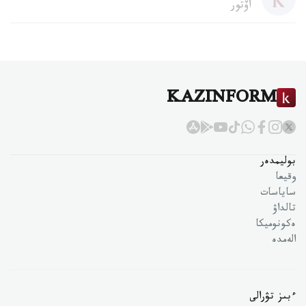
اۆتور
KAZINFORM
بوليمدەر
وقيعا
ساياسات
تالداۋ
ەكونوميكا
الەمدە
ءبىز تۋرالى