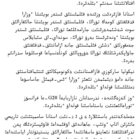
اقتالاتئنئنا سةنئم ءبئلدئردئ.
استانا قازئردئث وزئندة قئلمئستئق ئستةر بويئنشا ءوزارا
قذقئقتئق كومةك تؤرالئ، قئلمئستئق ئستةر بويئنشا حالئقارالئق
سوت شةشئمدةرئنئث جارامدئلئعئ تؤرالئ، قئلمئستئق ئستةر
بويئنشا ءوندئرئستئ بةرؤ تؤرالئ، سونداي-اق سئبايلاس
جةمقورلئق ءذشئن قئلمئستئق جانة ازاماتتئق-قذقئقتئق
جاؤاپكةرشئلئك تؤرالئ ةؤروپالئق كونأةنسياعا قوسئلؤعا سذرانئم
بةردئ.
نيكوليا ساركوزي قازاقستاننئث ةكونوميكالئق ئنتئماقتاستئق
جانة دامؤ ذيئمئمةن تئعئز ءوزارا ءئس-قيمئل جاساسؤعا
ذمتئلئسئنا قولداؤ ءبئلدئردئ.
ءوز كةزةگئندة، نذرسذلتان نازاربايةأ G20-عا فرانسؤز
ءتوراعالئعئنئث باستاماسئنا قولداؤ ءبئلدئردئ.
مةملةكةتتةر باسشئلارئ ة ق ئ ذ-نئث استانا سامميتئنئث تاريحي
ماثئزئن اتاپ ءوتئپ، جاهاندئق اؤقئمداعئ قاؤئپسئزدئك پةن
تذراقتئلئقتئ نئعايتؤ ماسقاتئندا حالئقارالئق ينستيتؤتتار اياسئنداعئ