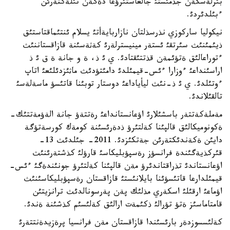
بئرلةسكةن جذمئستئ جالعاستئرؤعا دةگةن تئلةكتةرئن
ءبئلدئردئ.
نيكوليا ساركوزي نذرسذلتان نازاربايةأتئ يسلام ئنتئماقتاستئق
ذيئمئنئث سئرتقئ ئستةر مينيسترلةرئ كةثةسئنة قازاقستاننئث
ءتوراعالئق ةتؤئمةن قذتتئقتادئ. ي ئ ذ، ة و جانة ة ق ئ ذ
اراسئنداعئ ءوزارا ءئس-قيمئلدئ دامئتؤدئث ماثئزدئلئعئ اتاپ
ءوتئلدئ. ي ئ ذ-نئث ليأياداعئ دوستار توبئنا قاتئسؤ ماسةلةسئ
تالقئلاندئ.
مةملةكةتتةر باسشئلارئ اؤعانستانداعئ رةتتةؤ جانة الةؤمةتتئك-
ةكونوميكالئق قالپئنا كةلتئرؤ ذدةرئسئنة كومةك كورسةتؤگة
دايئن ةكةندئكتةرئن جةتكئزدئ. 2011- جئلدئث 13-
قئركذيةگئندة فرانسؤز رةسپؤبليكاسئ قارؤلئ كذشتةرئنئث
اؤعانستاندئ تذراقتاندئرؤ مةن قالپئنا كةلتئرؤ جونئندةگئ ءئس-
قيمئلدارعا قاتئسؤئنا بايلانئستئ قازاقستان رةسپؤبليكاسئنئث
اؤماعئ ارقئلئ اسكةري مذلئك پةن پةرسونالدئث ترانزيتئن
قامتاماسئز ةتؤ تؤرالئ ذكئمةت ارالئق كةلئسئم كذشئنة ةندئ.
كةلئسسوزدةر بارئسئندا قازاقستان مةن فرانسيا پرةزيدةنتتةرئ