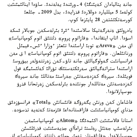
جانة يتاليادان كةيئنگئ) 4-ورئندئ يةلةندئ. ساؤدا اينالئمئنئث
كولةمئ 5 ميلليارد دوللاردئ قذرايدئ، بذل 2009- جئلعئ
كورسةتكئشتةن 28 پايئزعا كوپ.
يادرولئق ةنةرگةتيكا سالاسئندا ءئرئ بئرلةسكةن جوبالار ئسكة
اسؤدا. اتاپ ايتقاندا، «قازاتوم پروم» ذلتتئق اتوم كومپانياسئ»
اق مةن «Areva» توبئ اراسئندا تئعئز ءوزارا ءئس-قيمئل
ورناتئلعان. «قازاتوم پروم» ذلتتئق اتوم كومپانياسئ» ا ق مةن
فرانسيانئث گةولوگيالئق جانة تاؤ-كةن زةرتتةؤلةر بيؤروسئ
اراسئندا ستراتةگيالئق سةرئكتةستئك تؤرالئ كةلئسئمگة قول
قويئلدئ. سيرةك كةزدةسةتئن جةراستئ مةتاللئ جانة سيرةك
كةزدةسةتئن مةتاللدار جونئندة بئرلةسكةن زةرتحانا قذرؤ
جوسپارلانؤدا.
قاشاعان كةن ورنئن يگةرؤگة قاتئساتئن «Total» فرانسؤزدئق
مذناي كومپانياسئنئث قازاقستانداعئ قئزمةتئ كةثةية تذسؤدة.
استانا قالاسئنئث اكئمدئگئ «Alstom» كومپانياسئمةن
بئرلةسئپ جةثئل رةلستئ ترامأاي جذيةسئنئث قذرئلئسئن
جوسپارلاؤدا. «قازاقستان تةمئر جولئ» ذلتتئق كومپانياسئ» اق