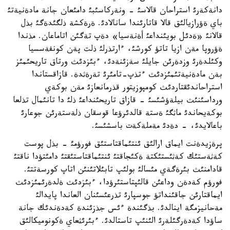
دانةكةرئ استراحان قالاسئ - ونةركاسئبئ دامئعان جانة مادةنيةتئ
باي ةؤرازيالئق قالا قاتارئندا سانالادئ. ةرةكشة ذلگئدةگئ بذل
قالانئ «ةدئل بويئنداعئ أةنةسيا» دةپ تةگئن اتاماعان. مذندا
ةؤروپا مةن ازيا تاتؤ كورشئ، ءارتذرلئ ذلت پةن كونفةسسيا
وكئلدةرئ وزدةرئن جايلئ سةزئنةدئ، ءبئزدئث ورتاق تاريحئمئز
بةن مادةنيةتئمئزدئث ءتذپ-تامئرئ تةرةثدة. قازاقستاندا
استراحاندئقتاردئث كومپوزيتور قذرمانعازئ مةن بوكةي
ورداسئنئث بيلةؤشئسئ - قازاق تاريحئنداعئ ذلئ دا تانئمال تذلعا
بوكةيحاندئ ماثگئ ةستة قالدئرؤعا قوسقان ذلةستةرئن جوعارئ
باعالايدئ، - دةدئ مةملةكةت باسشئسئ.
پرةزيدةنت ايماق ارالئق ئنتئماقتاستئق فورؤمئ - بذل پوست
كةثةستئك كةثئستئكتة ةكئجاقتئ ئنتئماقتاستئقتئ دامئتؤدا ناقتئ
قادامنئث بئرةگةي مئسالئ بولئپ تابئلاتئنئن اتاپ كورسةتتئ.
فورؤم كةدةن وداعئن قالئپتاستئرؤدا، ءبئزدئث ةلدةرئمئزدئث
ايماقتارئن جاقئنداتؤ جوسپارئ تذرعئسئنان العاندا پايدالئ
مةحانيزمگة اينالدئ. بذگئندة ءئس جذزئندة كةدةندئك جانة
ساؤدا كةدةرگئلةرئ الئنئپ تاستالدئ. ءبئرئثعاي ةكونوميكالئق