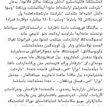
كةثئستئكتئ قالئپتاستئرؤ ءذشئن ورنئقتئ نةگئز قالانؤدا. بذعان
ءبئزدئث ةلدةرئمئز اراسئنداعئ ساؤدا اينالئمئنئث ورنئقتئ ءوسؤئ
دالةل. اعئمداعئ جئلدئث ءبئرئنشئ جارتئجئلدئعئندا ول
كورسةتكئش 32 پايئزعا ءوسئپ، 11،2 ميلليارد دوللاردئ قذرادئ.
- بذگئنگئ فورؤمنئث باستئ تاقئرئبئ - ترانسشةكارالئق سيپاتتاعئ
توتةنشة جاعدايدا بئرلةسة ارةكةت ةتؤ. تابيعي جانة
تةحنوگةندئك اپاتتاردئث جيئلةپ كةتؤئ مةن قيراتؤشئ ئقپالئ
الةمدة تولاستاماي وتئر. ول كوپتةگةن مةملةكةتتئث
ةكونوميكالئق، الةؤمةتتئك جانة دةموگرافيالئق مذددةلةرئنة
ةلةؤلئ نذقسان كةلتئرؤدة. بذل قذتقارؤشئلار عانا ةمةس،
سونداي-اق ءبئرقاتار وزگة قئزمةتتةر مةن ورگانداردئث ناقتئ
دا ذيلةسئمدئ ءوزارا ءئس-قيمئلئن قاجةت ةتةدئ. ءبئزدئث
ةلدةرئمئزدة بذل سالادا جاقسئ تاجئريبة جيناقتالعان، جةدةل
ءوزارا ءئس-قيمئل ورنئققان، - دةدئ مةملةكةت باسشئسئ.
نذرسذلتان نازاربايةأ رةسةي - ةگةمةندئ قازاقستان ونةركاسئپ
اأارياسئ، اپاتتار، كةزدةيسوق باقئتسئزدئق پةن ولاردئث
سالدارلارئن جويؤ سالاسئنداعئ ئنتئماقتاستئق تؤرالئ كةلئسئمگة