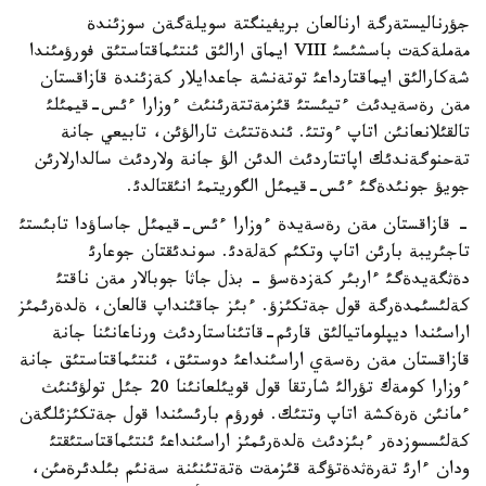
جؤرناليستةرگة ارنالعان بريفينگتة سويلةگةن سوزئندة
مةملةكةت باسشئسئ VIII ايماق ارالئق ئنتئماقتاستئق فورؤمئندا
شةكارالئق ايماقتارداعئ توتةنشة جاعدايلار كةزئندة قازاقستان
مةن رةسةيدئث ءتيئستئ قئزمةتتةرئنئث ءوزارا ءئس-قيمئلئ
تالقئلانعانئن اتاپ ءوتتئ. ئندةتتئث تارالؤئن، تابيعي جانة
تةحنوگةندئك اپاتتاردئث الدئن الؤ جانة ولاردئث سالدارلارئن
جويؤ جونئدةگئ ءئس-قيمئل الگوريتمئ انئقتالدئ.
- قازاقستان مةن رةسةيدة ءوزارا ءئس-قيمئل جاساؤدا تابئستئ
تاجئريبة بارئن اتاپ وتكئم كةلةدئ. سوندئقتان جوعارئ
دةثگةيدةگئ ءاربئر كةزدةسؤ - بذل جاثا جوبالار مةن ناقتئ
كةلئسئمدةرگة قول جةتكئزؤ. ءبئز جاقئنداپ قالعان، ةلدةرئمئز
اراسئندا ديپلوماتيالئق قارئم-قاتئناستاردئث ورناعانئنا جانة
قازاقستان مةن رةسةي اراسئنداعئ دوستئق، ئنتئماقتاستئق جانة
ءوزارا كومةك تؤرالئ شارتقا قول قويئلعانئنا 20 جئل تولؤئنئث
ءمانئن ةرةكشة اتاپ وتتئك. فورؤم بارئسئندا قول جةتكئزئلگةن
كةلئسسوزدةر ءبئزدئث ةلدةرئمئز اراسئنداعئ ئنتئماقتاستئقتئ
ودان ءارئ تةرةثدةتؤگة قئزمةت ةتةتئنئنة سةنئم بئلدئرةمئن،