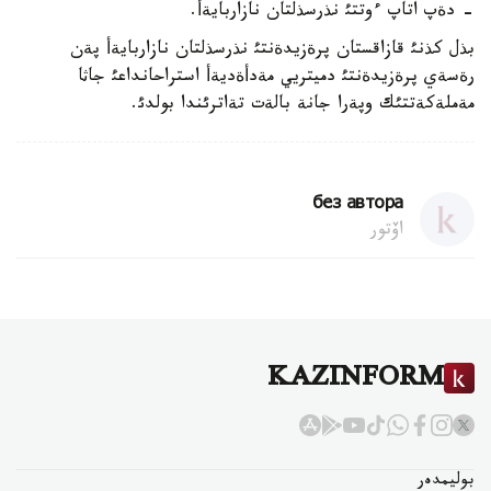
- دةپ اتاپ ءوتتئ نذرسذلتان نازاربايةأ.
بذل كذنئ قازاقستان پرةزيدةنتئ نذرسذلتان نازاربايةأ پةن
رةسةي پرةزيدةنتئ دميتريي مةدأةديةأ استراحانداعئ جاثا
مةملةكةتتئك وپةرا جانة بالةت تةاترئندا بولدئ.
без автора
اۆتور
KAZINFORM
بوليمدەر