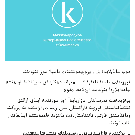
دةپ حابارلايدئ ق ر پرةزيدةنتئنئث باسپاءسوز قئزمةتئ.
فورؤمنئث باستئ تاقئرئبئ - «ترانسشةكارالئق سيپاتتاعئ توتةنشة
جاعدايلاردا بئرلةسة ارةكةت ةتؤ».
پرةزيدةنت نذرسذلتان نازاربايةأ ءوز سوزئندة ايماق ارالئق
ئنتئماقتاستئق فورؤمئ قازاقستان مةن رةسةي اراسئنداعئ ةرةكشة
وداقتاستئق قارئم-قاتئناستاردئث ماثئزدئ ةلةمةنتئنة اينالعانئن
اتاپ ءوتتئ.
- بذگئندة قازاقستاندئق-رةسةيلئك ئنتئماقتاستئقتئث