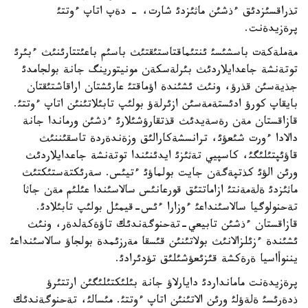
تذراقسئزدئق ءذشئن ماثئزدئ شارت، - دةپ اتاپ ءوتتئ
پرةزيدةنت.
مةملةكةت باسشئسئ ئنتئماقتاستئقتئث باسئم باعئتتارئنئث ءبئرئ
توتةنشة جاعدايلاردئث بئرلةسكةن مونيتورينگ جانة بولجامدئ
جذيةسئن قذرؤ، ونئث ئشئندة اؤماقتئ عارئشتان اراقاشتئقتان
بايقاپ كورؤ ادئستةمةسئن ازئرلةؤ بولئپ تابئلاتئنئن اتاپ ءوتتئ.
قازاقستان مةن رةسةيدئث قذتقارؤشئلارئ ءذشئن ورماندا جانة
دالادا ءورت شئعؤئ، ترانسشةكارالئق وزةندةردة تاسقئننئث
قاؤئپتئلئگئ، كاسپيي تةثئزئ ايدئنئندا توتةنشة جاعدايلاردئث
ورئن الؤئ كذتپةگةن جايت بولماؤئ ءتيئس. سةرئكتةستئكتئث
ماثئزدئ ةلةمةنتئ ازاماتتئق قورعانئس سالاسئندا عئلئم مةن جاثا
تةحنولوگيا سالاسئنداعئ ءوزارا ءئس-قيمئل بولئپ تابئلادئ.
قازاقستان ءذشئن تابيعي-تةحنوگةندئك تاؤةكةلدةر، ونئث
ئشئندة ءزئلزالانئث بولاتئنئن قئسقا مةرزئمدة بولجاؤ سالاسئنداعئ
يننوأاسيا ةرةكشة قئزئعؤشئلئق تؤدئرادئ.
پرةزيدةنت مامانداردئ دايارلاؤ جانة بئلئكتئلئگئن ارتتئرؤ
ذدةرئسئ ةلةؤلئ ورئن الاتئنئن اتاپ ءوتتئ. مئسالئ، تةحنوگةندئك