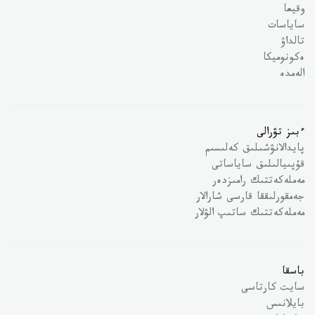
وقيعا
ساياسات
تالداۋ
ەكونوميكا
الەمدە
ءبىز تۋرالى
پايدالانۋشىلىق كەلىسىم
قۇپىيالىلىق ساياساتى
مەملەكەتتىك رامىزدەر
جەمقورلىققا قارسى شارالار
مەملەكەتتىك ساتىپ الۋلار
باسقا
سايت كارتاسى
بايلانىس