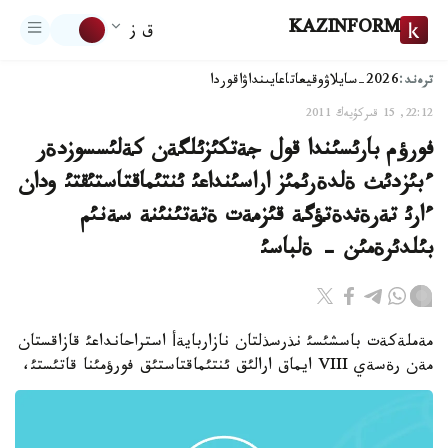
KAZINFORM
ق ز
ترەند:
2026-سايلاۋ
وقيعا
تاعايىنداۋ
اقوردا
22:12, 15 قىركۇيەك 2011
فورؤم بارئسئندا قول جةتكئزئلگةن كةلئسسوزدةر
ءبئزدئث ةلدةرئمئز اراسئنداعئ ئنتئماقتاستئقتئ ودان
ءارئ تةرةثدةتؤگة قئزمةت ةتةتئنئنة سةنئم
بئلدئرةمئن - ةلباسئ
مةملةكةت باسشئسئ نذرسذلتان نازاربايةأ استراحانداعئ قازاقستان
مةن رةسةي VIII ايماق ارالئق ئنتئماقتاستئق فورؤمئنا قاتئستئ،