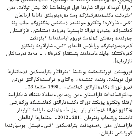
رةسةي فةدةراسياسئ اراسئنداعئ دوستئق، ئنتئماقتاستئق جانة
ءوزارا كومةك تؤرالئ شارتقا قول قويئلعانئنا 20 جئل تولادئ. مةن
ءبئزدئث ذكئمةتتةرئمئزگة وسئ مةرةيتويلئق داتاعا ارنالعان
ءئس-شارالاردئ وتكئزؤ جونئندة ذسئنئس ةنگئزؤگة جانة ونئ
كةلئسؤگة جئبةرؤ تؤرالئ تاپسئرما بةرؤدئ ذسئنامئن. قازاقستان
جةرئندة وتةتئن كةلةسئ فورؤم اياسئنداعئ ءبئزدئث
كةزدةسؤئمئزگة ورايلاس قانداي ءئس-شارالاردئ وتكئزؤ
كةرةكتئگئ جايلئ ماسةلةنئ پئسئقتاؤ كةرةك، - دةدئ نذرسذلتان
نازاربايةأ.
فورؤمنئث قورئتئندئسئ بويئنشا ءبئرقاتار بئرلةسكةن قذجاتتارعا
قول قويئلدئ. ونئث ئشئندة، «التاي» ترانسشةكارالئق قورئن
قذرؤ تؤرالئ ذكئمةتارالئق كةلئسئم، -1998 جئلعئ 23-
جةلتوقسانداعئ قازاقستان مةن رةسةي مةملةكةتتئك شةكاراسئ
ارقئلئ وتكئزؤ پؤنكتئ تؤرالئ ذكئمةتارالئق كةلئسئمگة وزگةرئس
ةنگئزؤ تؤرالئ قذجاتتار بار. بذل ماسةلةنئث بارلئعئ تاراپتار
تابئستئ ورئنداپ وتئرعان 2011-2012- جئلدارعا ارنالعان
قازاقستان مةن رةسةيدئث بئرلةسكةن ءئس-قيمئل جوسپارئندا
كورئنئس تاپقان.