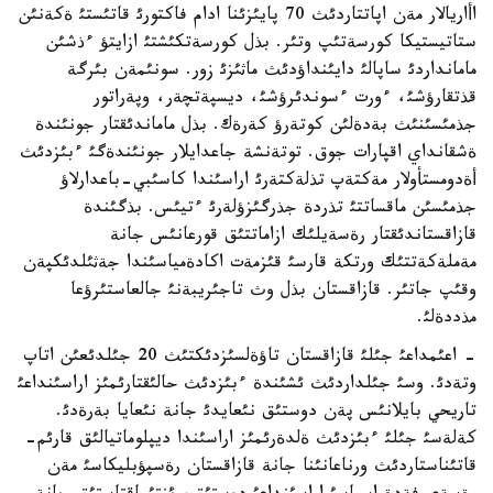
اأاريالار مةن اپاتتاردئث 70 پايئزئنا ادام فاكتورئ قاتئستئ ةكةنئن
ستاتيستيكا كورسةتئپ وتئر. بذل كورسةتكئشتئ ازايتؤ ءذشئن
مامانداردئ ساپالئ دايئنداؤدئث ماثئزئ زور. سونئمةن بئرگة
قذتقارؤشئ، ءورت ءسوندئرؤشئ، ديسپةتچةر، وپةراتور
جذمئسئنئث بةدةلئن كوتةرؤ كةرةك. بذل ماماندئقتار جونئندة
ةشقانداي اقپارات جوق. توتةنشة جاعدايلار جونئندةگئ ءبئزدئث
أةدومستأولار مةكتةپ تذلةكتةرئ اراسئندا كاسئبي-باعدارلاؤ
جذمئسئن ماقساتتئ تذردة جذرگئزؤلةرئ ءتيئس. بذگئندة
قازاقستاندئقتار رةسةيلئك ازاماتتئق قورعانئس جانة
مةملةكةتتئك ورتكة قارسئ قئزمةت اكادةمياسئندا جةثئلدئكپةن
وقئپ جاتئر. قازاقستان بذل وث تاجئريبةنئ جالعاستئرؤعا
مذددةلئ.
- اعئمداعئ جئلئ قازاقستان تاؤةلسئزدئكتئث 20 جئلدئعئن اتاپ
وتةدئ. وسئ جئلداردئث ئشئندة ءبئزدئث حالئقتارئمئز اراسئنداعئ
تاريحي بايلانئس پةن دوستئق نئعايدئ جانة نئعايا بةرةدئ.
كةلةسئ جئلئ ءبئزدئث ةلدةرئمئز اراسئندا ديپلوماتيالئق قارئم-
قاتئناستاردئث ورناعانئنا جانة قازاقستان رةسپؤبليكاسئ مةن