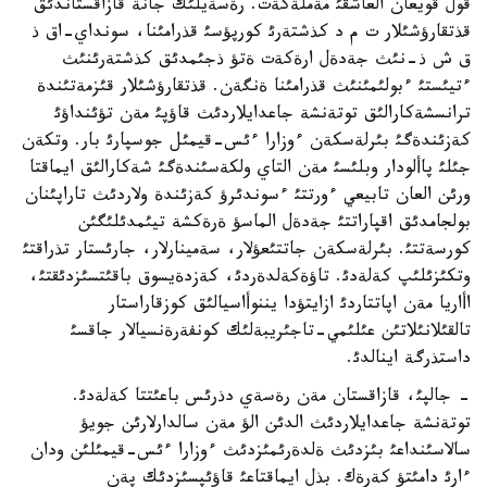
قول قويعان العاشقئ مةملةكةت. رةسةيلئك جانة قازاقستاندئق
قذتقارؤشئلار ت م د كذشتةرئ كورپؤسئ قذرامئنا، سونداي-اق ذ
ق ش ذ-نئث جةدةل ارةكةت ةتؤ ذجئمدئق كذشتةرئنئث
ءتيئستئ ءبولئمئنئث قذرامئنا ةنگةن. قذتقارؤشئلار قئزمةتئندة
ترانسشةكارالئق توتةنشة جاعدايلاردئث قاؤپئ مةن تؤئنداؤئ
كةزئندةگئ بئرلةسكةن ءوزارا ءئس-قيمئل جوسپارئ بار. وتكةن
جئلئ پاألودار وبلئسئ مةن التاي ولكةسئندةگئ شةكارالئق ايماقتا
ورئن العان تابيعي ءورتتئ ءسوندئرؤ كةزئندة ولاردئث تاراپئنان
بولجامدئق اقپاراتتئ جةدةل الماسؤ ةرةكشة تيئمدئلئگئن
كورسةتتئ. بئرلةسكةن جاتتئعؤلار، سةمينارلار، جارئستار تذراقتئ
وتكئزئلئپ كةلةدئ. تاؤةكةلدةردئ، كةزدةيسوق باقئتسئزدئقتئ،
اأاريا مةن اپاتتاردئ ازايتؤدا يننوأاسيالئق كوزقاراستار
تالقئلانئلاتئن عئلئمي-تاجئريبةلئك كونفةرةنسيالار جاقسئ
داستذرگة اينالدئ.
- جالپئ، قازاقستان مةن رةسةي دذرئس باعئتتا كةلةدئ.
توتةنشة جاعدايلاردئث الدئن الؤ مةن سالدارلارئن جويؤ
سالاسئنداعئ بئزدئث ةلدةرئمئزدئث ءوزارا ءئس-قيمئلئن ودان
ءارئ دامئتؤ كةرةك. بذل ايماقتاعئ قاؤئپسئزدئك پةن