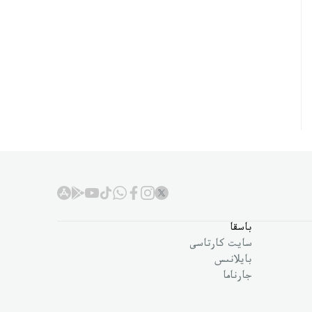
باسقا
سايت كارتاسى
بايلانىس
جارناما