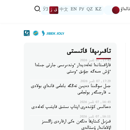
الداۋ
KZ
QZ
РУ
EN
中文
ق ز
ЎЗ
تاقىرىپقا قاتىستى
17:43, 07 تامىز 2026
قازاقستاندا تەلەديدار ءوندىرىسى جارتى جىلدا
ءۇش ەسەگە جۋىق ءوستى
17:29, 07 تامىز 2026
جىل سوڭىنا دەيىن تەڭگە باعامى قانداي بولادى
- قارجىگەر بولجامى
16:45, 07 تامىز 2026
دەمالىس كۇندەرى اپتاپ ىستىق قايتىپ كەلەدى
16:11, 07 تامىز 2026
قىزىل كىتاپقا ەنگەن ەكى ارقاردى زاڭسىز
اۋلاعاندار ۇستالدى