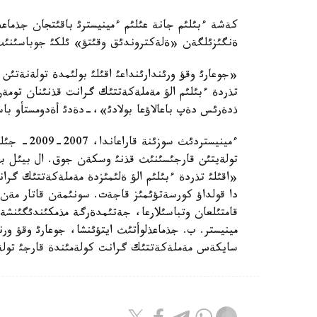
ةنگئزئلگةن «ةلةكتروندئق وقئتؤ» ئلكئ جوباسئنئث ت
«جوعارئ وقؤ ورئندارئنداعئ اقئلئ بولئمدة تولةنةتئن ق
تذردة ءبئلئم الؤ مةملةكةتتئك گرانت قذنئنان تومةن 
ذدةرئس دةپ باعالاؤعا بولادئ»،-دةدئ أةدومستأو با
ءمينيستردئ
تولةيتئن قارجئسئنئث قذنئ وسكةن جوق. ال بيئل بذل 
«اقئلئ تذردة ءبئلئم الؤ ةلئمئزدة مةملةكةتتئك گرانت
دا قولداؤ كورسةتؤئمئز قاجةت. سونئمةن قاتار مةن رةك
قامتئلعان وتباسئلارعا، جةتئمدةرگة مذمكئندئگئنش
مينيستر. ب. جذماعذلوأتئث ايتؤئنشا، جوعارئ وقؤ ورنئندا 
سايكةس مةملةكةتتئك گرانت كولةمئندة قارجئ تولة