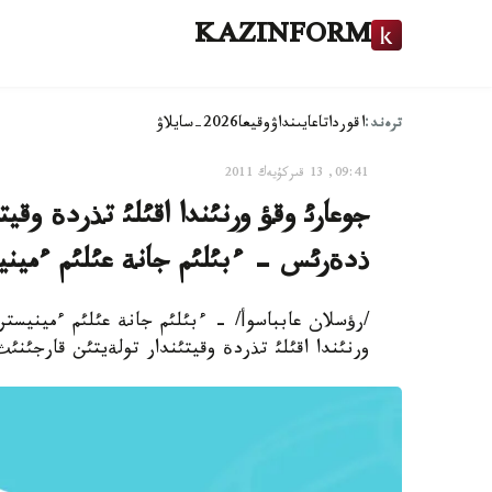
KAZINFORM
ترەند:
اقوردا
تاعايىنداۋ
وقيعا
2026-سايلاۋ
09:41, 13 قىركۇيەك 2011
جوعارئ وقؤ ورنئندا اقئلئ تذردة وقيت
ذدةرئس - ءبئلئم جانة عئلئم ءميني
/رؤسلان عابباسوأ/ - ءبئلئم جانة عئلئم ءمينيستر
ورنئندا اقئلئ تذردة وقيتئندار تولةيتئن قارجئنئ