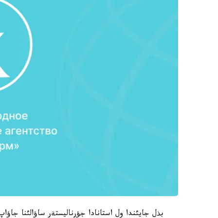
بذل جايئندا ول استانادا جؤرناليستةر ساؤالئنا جاؤاپ