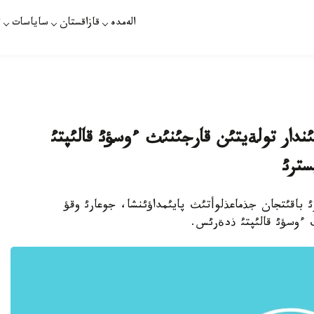
الەمدە
قازاقستان
ساياسات
ت
ئندار تولةيتئن قارجئنئث ءوسؤئ قالئپتئ
سترئ
ئ باقئتجان جذماعذلوأتئث پايئمداؤئنشا، جوعارئ وقؤ
ث ءوسؤئ قالئپتئ ذدةرئس.