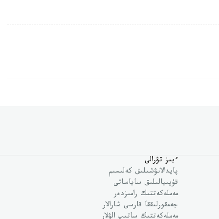
ءبىز تۋرالى
پايدالانۋشىلىق كەلىسىم
قۇپىيالىلىق ساياساتى
مەملەكەتتىك رامىزدەر
جەمقورلىققا قارسى شارالار
مەملەكەتتىك ساتىپ الۋلار