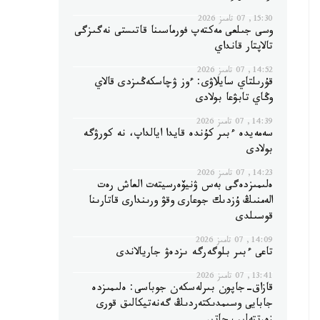
15:30, 07 تامىز 2026
وسى جىلعى مەكتەپ فورماسىنا قاتىستى نەگىزگى
تالاپتار قانداي
14:52, 07 تامىز 2026
قۇرىلتاي سايلاۋى: ءوز ۋچاسكەڭىزدى قالاي
وڭاي تابۋعا بولادى
14:39, 07 تامىز 2026
سەمەيدە ءبىر كۇندە قايدا ايالداپ، نە كورۋگە
بولادى
14:23, 07 تامىز 2026
ەلىمىزدەگى بەس ۋنيۆەرسيتەت العاش رەت
الەمنىڭ ۇزدىك جوعارى وقۋ ورىندارى قاتارىنا
قوسىلدى
14:09, 07 تامىز 2026
تاعى ءبىر بلوگەرگە ىزدەۋ جاريالاندى
13:41, 07 تامىز 2026
قازاق-جاپون بىرلەسكەن جوباسى: ەلىمىزدە
جابايى وسىمدىكتەردىڭ گەنەتيكالىق قورى