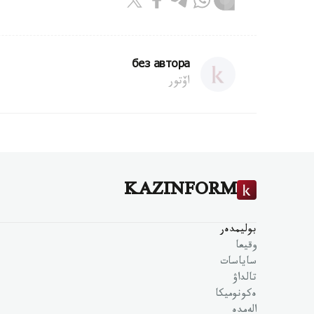
без автора
اۆتور
KAZINFORM
بوليمدەر
وقيعا
ساياسات
تالداۋ
ەكونوميكا
الەمدە