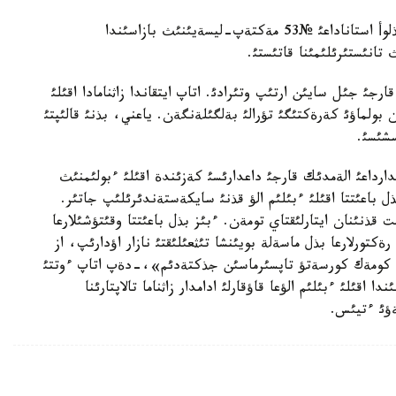
كةشة ءبئلئم جانة عئلئم ءمينيسترئ باقئتجان جذماعذلوأ استاناداعئ №53 مةكتةپ-ليسةيئنئث بازاسئندا
انئستئرئلئمئنا قاتئستئ.
ارجئ جئل سايئن ارتئپ وتئرادئ. اتاپ ايتقاندا زاثنامادا اقئلئ
بولماؤئ كةرةكتئگئ تؤرالئ بةلگئلةنگةن. ياعني، بذنئ قالئپتئ
سشئسئ.
ث سوزئنة قاراعاندا، 2007-2009- جئلدارداعئ الةمدئك قارجئ داعدارئسئ كةزئندة اقئلئ ءبولئمنئث
باعئتتا اقئلئ ءبئلئم الؤ قذنئ سايكةستةندئرئلئپ جاتئر.
 قذنئنان ايتارلئقتاي تومةن. ءبئز بذل باعئتتا وقئتؤشئلارعا
تورلارعا بذل ماسةلة بويئنشا تئثعئلئقتئ نازار اؤدارئپ، از
ة كومةك كورسةتؤ تاپسئرماسئن جذكتةدئم»،-دةپ اتاپ ءوتتئ
اقئلئ ءبئلئم الؤعا قاؤقارلئ ادامدار زاثناما تالاپتارئنا
ؤئ ءتيئس.