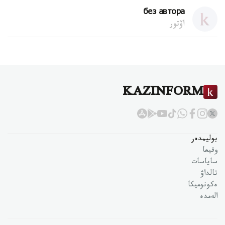
без автора
اۆتور
KAZINFORM
بوليمدەر
وقيعا
ساياسات
تالداۋ
ەكونوميكا
الەمدە