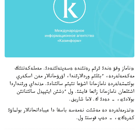
«ناماز وقؤ ةندئ ئرئم رةتئندة ةسةپتةلئنةدئ. مةملةكةتتئك
مةكةمةلةردة، ءبئلئم وردالارئندا، اؤرؤحانالار مةن اسكةري
بولئمشةلةردة نامازحانا اشؤعا تئيئم سالئنادئ. مذنداي ورئنداردا
اشئلعان نامازحانا زاثعا قايشئ. ول ءذشئن ايئپپذل سالئناتئن
بولادئ»، - دةدئ ك. لاما شاريف.
«تذرمةلةردة دة مةشئت نةمةسة باسقا دا عيباداتحانالار بولماؤئ
كةرةك»، - دةپ قوستئ ول.