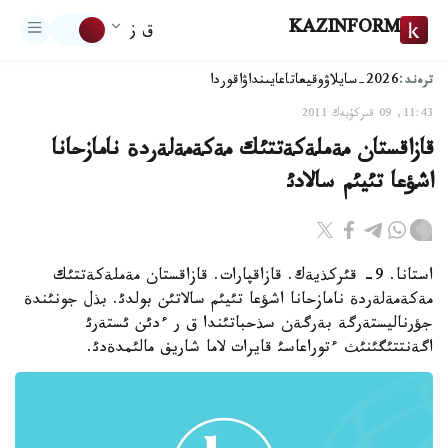
KAZINFORM
ق ز
ترەند:
2026-سايلاۋ
وقيعا
تاعايىنداۋ
اقوردا
11:43, 09 قىركۇيەك 2011
قازاقستان مةملةكةتتئك مةكةمةلةردة نامازحانا
اشؤعا تئيئم سالادئ
استانا. 9- قئركذيةك. قازاقپارات. قازاقستان مةملةكةتتئك
مةكةمةلةردة نامازحانا اشؤعا تئيئم سالاتئن بولدئ. بذل جونئندة
جؤرناليستةرگة بةرگةن سذحباتئندا ق ر ءدئن ئستةرئ
اگةنتتئگئنئث ءتوراعاسئ قايرات لاما شاريف مالئمدةدئ.