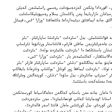
داي، اقوردادا وتكةن كةزدةسؤدئث رةسمي راسئمئنةن كةيئن
سذلتان نازاربايةأ پةن پاكئستان يسلام رةسپؤبليكاسئنئث
الئق جانة ايماقتئق ذيئمدارداعئ ةكئجاقتئ ءوزارا ءئس-قيمئل
 قؤانئشتئمئن. بذل ءسئزدئث ءبئرئنشئ ساپارئثئز. ءبئز
 ةلدةرئثئزبةن جاقئن قارئم-قاتئناستار ورناتؤعا تئرئسئپ
تان باسشئلئعئ دا ءبئزدئث ةلئمئزدة بولدئ. ءبئزدئث
عدالاستئقتار، كةلئسئمدةر بار. ءبئزدئث ءوزارا ءئس-
عايتؤ جانة بةلگئلةؤ ءذشئن ءسئزدئث ساپارئثئز قازئر ءبئز
تولئ، ءبئزدئث ايماققا زور كوثئل ءبولئنئپ وتئرعانئ بايقالئپ
ومئر ءسذرئپ جاتئرمئز، بذل ساؤدا ءذشئن، كوپتةگةن ومئرلئك
ةدئ مةملةكةت باسشئسئ.
زدا ماعان جانة مةن باستاپ كةلگةن دةلةگاسياعا كورسةتكةن
 استانا اؤةجايئنا كةلئپ قونعانئمئزدا، مةن سئزدةردئث
ئن كوردئم. بذل كورئنئس ماعان قاتتئ اسةر قالدئردئ،