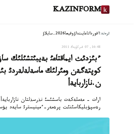
KAZINFORM
ترەند:
اقوردا
تاعايىنداۋ
وقيعا
2026-سايلاۋ
16:48, 07 قىركۇيەك 2011
ءبئزدئث ايماقتاعئ بةيبئتشئلئك ساؤ
كوپتةگةن ومئرلئك ماسةلةلةردئ ب
ن.نازاربايةأ
ارات - مةملةكةت باسشئسئ نذرسذلتان نازاربايةأ
رةسپؤبليكاسئنئث پرةمةر-ءمينيسترئ سايةد يؤسؤ