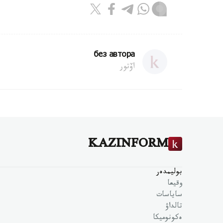
без автора
اۆتور
KAZINFORM
بوليمدەر
وقيعا
ساياسات
تالداۋ
ەكونوميكا