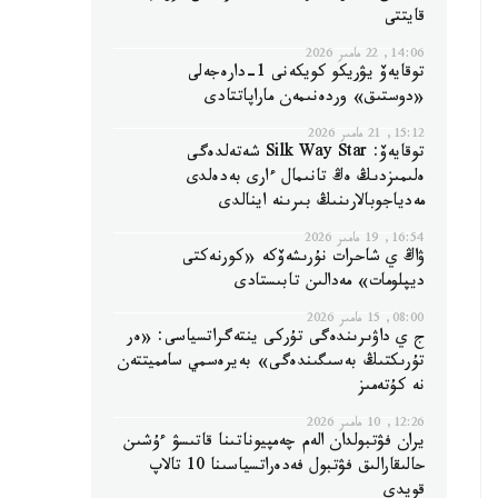
قايتتى
14:06, 22 مامىر 2026
توقايەۆ يۋريكو كويكەنى 1-دارەجەلى
«دوستىق» وردەنىمەن ماراپاتتادى
15:12, 21 مامىر 2026
توقايەۆ: Silk Way Star شەتەلدەگى
ەلىمىزدىڭ ەڭ تانىمال ءارى بەدەلدى
مەدياجوبالارىنىڭ بىرىنە اينالدى
16:54, 19 مامىر 2026
ۋاڭ ي شاحرات نۇرىشەۆكە «كورنەكتى
ديپلومات» مەدالىن تابىستادى
08:00, 15 مامىر 2026
ج ي داۋىرىندەگى تۇركى ينتەگراتسياسى: «ەر
تۇرىكتىڭ بەسىگىندەگى» بەيرەسمي سامميتتەن
نە كۇتەمىز
12:26, 10 مامىر 2026
يران فۋتبولدان الەم چەمپيوناتىنا قاتىسۋ ءۇشىن
حالىقارالىق فۋتبول فەدەراتسياسىنا 10 تالاپ
قويدى