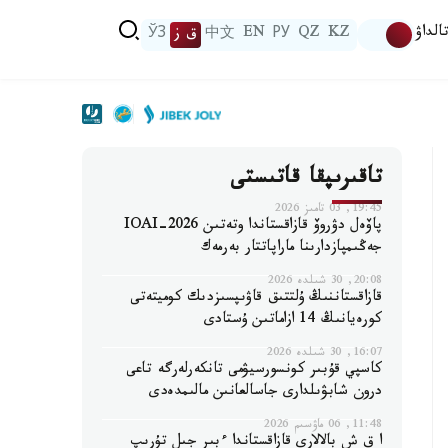
الداۋ
KZ
QZ
РУ
EN
中文
ق ز
ЎЗ
تاقىرىپقا قاتىستى
19:45, 03 تامىز 2026
پاۆەل دۋروۆ قازاقستاندا وتەتىن IOAI-2026
جەڭىمپازدارىنا ماراپاتتار بەرمەك
20:08, 30 شىلدە 2026
قازاقستاننىڭ ۇلتتىق قاۋىپسىزدىك كوميتەتى
كورەيانىڭ 14 ازاماتىن ۇستادى
16:07, 30 شىلدە 2026
كاسپي قۇبىر كونسورسيۋمى تانكەرلەرگە تاعى
درون شابۋىلدارى جاسالعانىن مالىمدەدى
11:48, 06 ماۋسىم 2026
ا ق ش بالالارى قازاقستاندا ءبىر جىل تۇرىپ