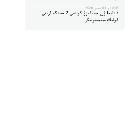
10:55, 04 مامىر 2026
قىتايعا ۇن جەتكىزۋ كولەمى 2 ەسەگە ارتتى -
كولىك مينيسترلىگى