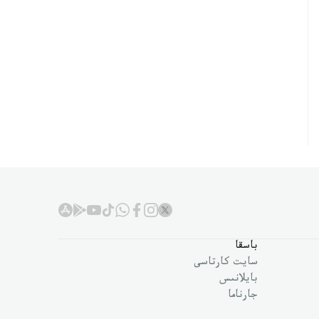
باسقا
سايت كارتاسى
بايلانىس
جارناما