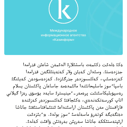
ةكئ ةلدئث ذكئمةت باسشئلارئ الدئمةن شاعئن قذرامدا
جذزدةستئ. وسئدان كةيئن ولار كةثةيتئلگةن قذرامدا
كةزدةسئپ، كةلئسسوزدةر جذرگئزدئ. كةزدةسؤدةن كةيئنگئ
باسپاءسوز ماسليحاتئندا مالئمدةمة جاساعان پاكئستان يسلام
رةسپؤبليكاسئنئث پرةمةر-ءمينيسترئ سايةد يؤسؤف رةزا گيلاني
اتاپ كورسةتكةندةي، ةكئجاقتئ كةلئسسوزدةر كةزئندة
قازاقستان مةن پاكئستان اراسئنداعئ ئنتئماقتاستئقتئ جاثاشا
دةثگةيگة كوتةرؤ ماسةلةسئ ءسوز بولدئ. «ءبئزدئث
ارئپتةستئككة جاثاشا سةرپئن بةرةتئن ؤاقئت كةلدئ.