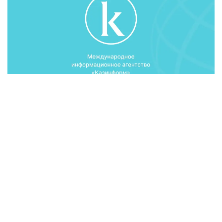
بذگئن پارلامةنت ماجئلئسئندةگئ ذكئمةت ساعاتئندا ةكونوميكا
جانة بيؤدجةتتئك جوسپارلاؤ ءمينيسترئ ةربولات دوسايةأ وسئلاي
ءمالئم ةتتئ.
ءمينيستردئث ايتؤئنشا، الةمدئك ةكونوميكاعا نةعذرلئم جوعارئ
دامؤئنا دامئعان ةلدةردةگئ ةكونوميكالئق ءوسؤدئث قالپئنا
كةلؤئ اسةر ةتةتئن بولادئ.
«ا ق ش ةكونوميكاسئنئث ءوسئمئ 2013 - جئلعئ 1،9 پايئزعا
قاراعاندا، 2014 - جئلئ 2،8 پايئزدئق دةثگةيئندة بولجانادئ.