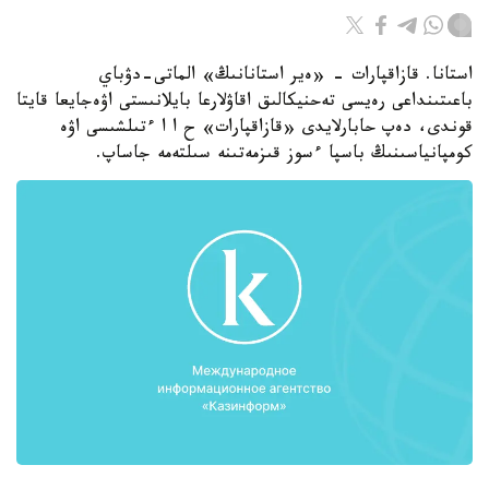
استانا. قازاقپارات - «ەير استانانىڭ» الماتى-دۋباي
باعىتىنداعى رەيسى تەحنيكالىق اقاۋلارعا بايلانىستى اۋەجايعا قايتا
قوندى، دەپ حابارلايدى «قازاقپارات» ح ا ا ءتىلشىسى اۋە
كومپانياسىنىڭ باسپا ءسوز قىزمەتىنە سىلتەمە جاساپ.