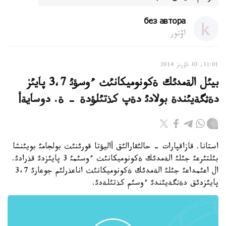
без автора
اۆتور
11:01, 03 ناۋرىز 2014
بيئل الةمدئك ةكونوميكانئث ءوسؤئ 3،7 پايئز
دةثگةيئندة بولادئ دةپ كذتئلؤدة - ة. دوسايةأ
استانا. قازاقپارات - حالئقارالئق أاليؤتا قورئنئث بولجامئ بويئنشا
بئلتئرعئ جئلئ الةمدئك ةكونوميكانئث ءوسئمئ 3 پايئزدئ قذرادئ.
ال اعئمداعئ جئلئ الةمدئك ةكونوميكانئث اناعذرلئم جوعارئ 3،7
پايئزدئق دةثگةيئندئ ءوسئم كذتئلةدئ.