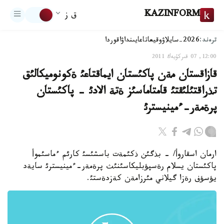
KAZINFORM
ق ز
ترەند:
2026-سايلاۋ
وقيعا
تاعايىنداۋ
اقوردا
12:00, 07 قىركۇيەك 2011
قازاقستان مةن پاكئستان ايماقتاعئ ةكونوميكالئق
تذراقتئلئقتئ قامتاماسئز ةتة الادئ - پاكئستان
پرةمةر-ءمينيسترئ
ارمان اسقاروأ/ - بذگئن ذكئمةت باسشئسئ كارئم ءماسئموأ
پاكئستان يسلام رةسپؤبليكاسئنئث پرةمةر-ءمينيسترئ سايةد
يؤسؤف رةزا گيلاني مئرزامةن كةزدةستئ.