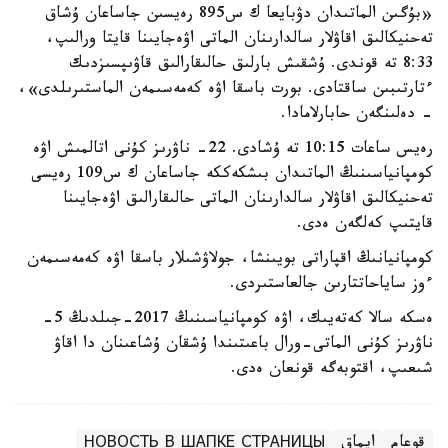
«بۇگىن الماتىدان دۋبايعا ك س895 رەيسىن جاساعان ۇشاق
تەحنيكالىق اقاۋلار سالدارىنان الماتى اۋەجايىنا قايتا ورالىپ،
8:33 تە قوندى. ۇشقىش بارلىق حالىقارالىق قاۋىپسىزدىك
ءتارتىبىن ساقتادى. بورت باسقا اۋە كەمەسىمەن الماستىرىلدى»،
- دەلىنگەن حابارلامادا.
رەيس ساعات 10:15 تە ۇشادى. 22- ناۋرىز كۇنى اتالمىش اۋە
كومپانياسىنىڭ الماتىدان بىشكەككە جاساعان ك س109 رەيسى
تەحنيكالىق اقاۋلار سالدارىنان الماتى حالىقارالىق اۋەجايىنا
قايتىپ كەلگەن ەدى.
كومپانيانىڭ اقپاراتى بويىنشا، جولاۋشىلار باسقا اۋە كەمەسىمەن
ءوز ساياحاتتارىن جالعاستىردى.
ەسكە سالا كەتەيىك، اۋە كومپانياسىنىڭ 2017-جىلدىڭ 5-
ناۋرىز كۇنى الماتى-ورال باعىتىندا ۇشقان ۇشاعىنان دا اقاۋ
شىعىپ، اقتوبەگە قونعان ەدى.
قوعام
ايماق
НОВОСТЬ В ШАПКЕ СТРАНИЦЫ