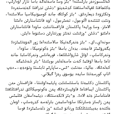
كةلئسسوزدةر بارئسئندا ءبئز وسئ ماسةلةگة باسا نازار اؤدارئپ،
ةكئجاقتئ ئقپالداستئقتئ كذشةيتؤ ءذشئن تذراقتئ كةثةستةردئ
وتكئزؤدئ ذيعاردئق. ءبئز كولئك جانة كوممؤنيكاسيا سالاسئندا،
ونئث ئشئندة اأتوجول، تةمئرجول، اؤة قاتئناستارئن دامئتا
الامئز. وسئ ورايدا پاكئستان قازاقستاننئث ساؤدا قاتئناستارئن
دامئتؤ ءذشئن ءوزئنئث تةثئز پورتتارئن ذسئنؤعا دايئن.
سونداي-اق، ءبئز ةنةرگةتيكا سالاسئنداعئ زور الةؤةتئمئزدئ
يگةرؤئمئز قاجةت. بذدان باسقا ءبئز ةكونوميكا، ساؤدا،
ونةركاسئپ، اؤئل شارؤاشئلئعئ، قورعانئس ونةركاسئبئ جانة
تاعئ باسقا اؤقئمئ كةث ماسةلةلةر بويئنشا ءبئر شةشئمگة
كةلدئك. جالپئ، مةنئث ءئس-ساپارئم تابئستئ وتؤدة»،-دةپ
اتاپ كورسةتتئ سايةد يؤسؤف رةزا گيلاني.
پاكئستان ذكئمةتئ باسشئسئنئث پايئمداؤئنشا، قازاقستان مةن
پاكئستان ايماقتاعئ قاؤئپسئزدئك پةن ةكونوميكالئق تذراقتئلئقتئ
قامتاماسئز ةتة الادئ. «ءبئز لاثكةستئك، ذيئمداسقان قئلمئس
پةن زاثسئز ةسئرتكئ ساؤداسئمةن بئرلةسة كذرةسئپ، اؤعان
ةلئندة بةيبئتشئلئكتئ ورناتؤ ئسئنة ءوز ذلةسئمئزدئ قوسا