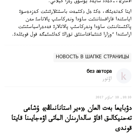
الامئز»،-دةدئ سايةد يؤسؤف رةزا گيلاني.
ايتا كةتةيئك، ةكئ ةل ذكئمةت باسشئلارئنئث كةزدةسؤئ
اياسئندا قازاقستاننئث ساؤدا ونةركاسئپ پالاتاسئ مةن
پاكئستاننئث ساؤدا ونةركاسئپ پالاتالارئ فةدةراسياسئنئث
اراسئندا ءوزارا ئنتئماقتاستئق تؤرالئ كةلئسئمگة قول قويئلدئ.
НОВОСТЬ В ШАПКЕ СТРАНИЦЫ
без автора
اۆتور
10:10, 10 ءساۋىر 2017
دۋبايعا بەت العان «ەير استانانىڭ» ۇشاعى
تەحنيكالىق اقاۋ سالدارىنان الماتى اۋەجايىنا قايتا
قوندى