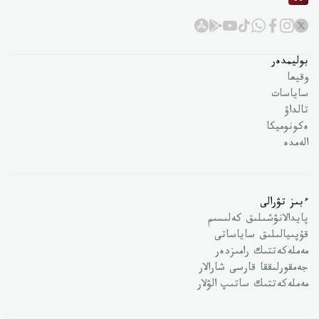
بوليمدەر
وقيعا
ساياسات
تالداۋ
ەكونوميكا
الەمدە
ءبىز تۋرالى
پايدالانۋشىلىق كەلىسىم
قۇپىيالىلىق ساياساتى
مەملەكەتتىك رامىزدەر
جەمقورلىققا قارسى شارالار
مەملەكەتتىك ساتىپ الۋلار