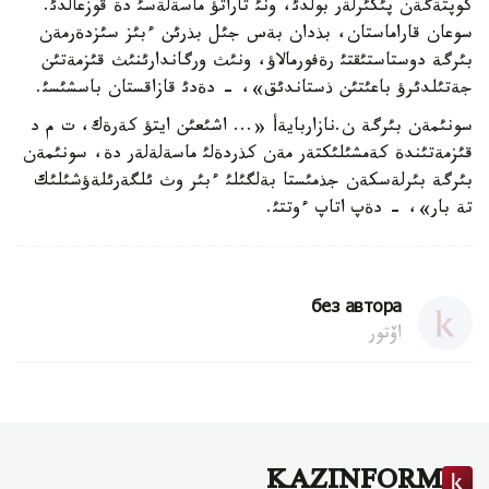
كوپتةگةن پئكئرلةر بولدئ، ونئ تاراتؤ ماسةلةسئ دة قوزعالدئ.
سوعان قاراماستان، بذدان بةس جئل بذرئن ءبئز سئزدةرمةن
بئرگة دوستاستئقتئ رةفورمالاؤ، ونئث ورگاندارئنئث قئزمةتئن
جةتئلدئرؤ باعئتئن ذستاندئق»، - دةدئ قازاقستان باسشئسئ.
سونئمةن بئرگة ن.نازاربايةأ «... اشئعئن ايتؤ كةرةك، ت م د
قئزمةتئندة كةمشئلئكتةر مةن كذردةلئ ماسةلةلةر دة، سونئمةن
بئرگة بئرلةسكةن جذمئستا بةلگئلئ ءبئر وث ئلگةرئلةؤشئلئك
تة بار»، - دةپ اتاپ ءوتتئ.
без автора
اۆتور
KAZINFORM