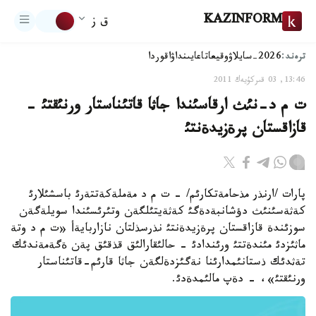
KAZINFORM
ق ز
ترەند:
2026-سايلاۋ
وقيعا
تاعايىنداۋ
اقوردا
13:46, 03 قىركۇيەك 2011
ت م د-نئث ارقاسئندا جاثا قاتئناستار ورنئقتئ -
قازاقستان پرةزيدةنتئ
پارات /ارنذر مذحامةتكارئم/ - ت م د مةملةكةتتةرئ باسشئلارئ
كةثةسئنئث دؤشانبةدةگئ كةثةيتئلگةن وتئرئسئندا سويلةگةن
سوزئندة قازاقستان پرةزيدةنتئ نذرسذلتان نازاربايةأ «ت م د وتة
ماثئزدئ مئندةتتئ ورئندادئ - حالئقارالئق قذقئق پةن ةگةمةندئك
تةثدئك ذستانئمدارئنا نةگئزدةلگةن جاثا قارئم-قاتئناستار
ورنئقتئ»، - دةپ مالئمدةدئ.