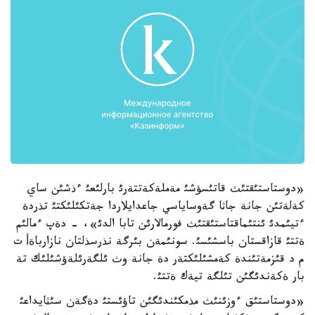
«دوستاستئقتئث قاتئسؤشئ مةملةكةتتةرئ بارلئعئ ءذشئن ساي
كةلةتئن جانة جاثا گةوساياسي جاعدايلاردا جةتكئلئكتئ تذردة
ءتيئمدئ ئنتئماقتاستئقتئث فورمالارئن تابا الدئ»، - دةپ ءمالئم
ةتتئ قازاقستان باسشئسئ. سونئمةن بئرگة نذرسذلتان نازارباةأ ت
م د قئزمةتئندة كةمشئلئكتةر دة جانة وث ئلگةرئلةؤشئلئك تة
بار ةكةندئگئن تئلگة تيةك ةتتئ.
«دوستاستئق ءوزئنئث مذمكئندئگئن تاؤئستئ دةگةن سئثايداعئ