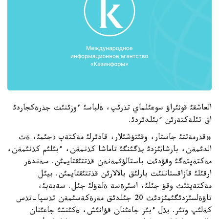
العاشقئ قوثئراؤ سوعئلماي تذرئپ، ةلباسئ ءوزئنئث جذرةكجاردئ
اق تئلةكتةرئن ءبئلدئردئ.
«قذرمةتتئ جاستار، وقئتؤشئلار، قادئرلئ مةكتةپ ذجئمئ، ةث
الدئمةن، بارشاثئزدئ بذگئنگئ تاماشا كذنمةن، ءبئلئم كذنئمةن،
مةكتةپتةگئ وقؤدئث باستالؤئمةنةن قذتتئقتايمئن. سةندةر
ارقئلئ قازاقستاننئث بارلئق بالالارئن قذتتئقتايمئن. بيئل
مةكتةپتئث وقؤ جئلئ، اسئرةسة ةلةؤلئ جئل. سةبةبئ،
تاؤةلسئزدئگئمئزدئث 20 جئلدئق مةرةكةسئمةن تذسپا-تذس
كةلئپ وتئر. بذل ءبئر جاعئنان قؤانئش، ةكئنشئ جاعئنان