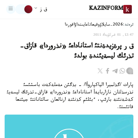
KAZINFORM
ق ز
ترەند:
2026-سايلاۋ
وقيعا
تاعايىنداۋ
اقوردا
12:47, 01 قىركۇيەك 2011
ق ر پرةزيدةنتئ استاناداعئ «نذروردا» قازاق-
تذرئك ليسةيئندة بولدئ
پارات /گذلميرا الياكپاروأا/ - بذگئن مةملةكةت باسشئسئ
نذرسذلتان نازاربايةأ استاناداعئ «نذروردا» قازاق-تذرئك ليسةيئ
كةشةنئنة بارئپ، ءبئلئم كذنئنة ارنالعان سالتاناتتئ جيئنعا
قاتئستئ.