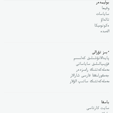
بوليمدەر
وقيعا
ساياسات
تالداۋ
ەكونوميكا
الەمدە
ءبىز تۋرالى
پايدالانۋشىلىق كەلىسىم
قۇپىيالىلىق ساياساتى
مەملەكەتتىك رامىزدەر
جەمقورلىققا قارسى شارالار
مەملەكەتتىك ساتىپ الۋلار
باسقا
سايت كارتاسى