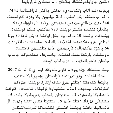
ذلكةن جاؤاپكةرشئلئك بولادئ»، - دةدئ ن.نازاربايةأ.
پرةزيدةنت اتاپ وتكةندةي، بذگئن بذكئل قازاقستاندا 7441
مةكتةپ ةسئكتةرئن اشئپ، 2،5 ميلليون بالا وقؤعا كئرئسةدئ،
340 مئث مذعالئم جذمئس ئستةيتئن بولادئ. ال تاؤةلسئزدئك
جئلدارئ ئشئندة ةلئمئز بويئنشا 780 مةكتةپ ئسكة قوسئلدئ.
بيئلدئث وزئندة 10 مةكتةپ، جئل اياعئنا دةيئن تاعئ 80 ورتا
ءبئلئم بةرؤ مةكةمةسئ اشئلادئ. بالاباقشا جاسئنداعئ بالالاردئث
56 پايئزئ مةكتةپالدئ تاربيةمةن جانة بئلئممةن قامتئلدئ.
«وسئنئث بارلئعئ مةملةكةتتئث جاستارعا، سةندةرگة جاساپ
جاتقان قامقورلئعئ»، - دةپ اتاپ ءوتتئ.
جةكةمةنشئك «نذروردا» قازاق-تذرئك ليسةي كةشةنئ 2007
- جئلئ اشئلدئ. وقؤ ءذردئسئ قازاقستان رةسپؤبليكاسئنئث
جالپئعا مئندةتتئ ءبئلئم بةرؤ ستاندارتتارئ بويئنشا جذزةگة
اسئرئلادئ. ليسةيدة 1-2- سئنئپتاردا لوگيكا، شاحمات، قئزئقتئ
ماتةماتيكا پاندةرئ، 3- سئنئپتان باستاپ ينفورماتيكا پانئ، 5-
سئنئپتان تذرئك ءتئلئ جانة 9- سئنئپتا قئتاي ءتئلئ وتةدئ. ال
ماتةماتيكا باعئتئ بويئنشا اعئلشئن تئلئندةگئ تةرةثدةتئلگةن