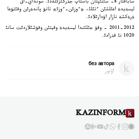
ساباقتار 8- سئنئپتان باستاپ جذرگئزئلةدئ. سونداي-اق
ليسةيدة اعئلشئن ءتئلئ، «ءوزئن-ءوزئ» تانؤ پاندةرئن وقئتؤعا
ةرةكشة نازار اؤدارئلادئ.
2011-2012 - وقؤ جئلئندا ليسةيدة وقيتئن وقؤشئلاردئث سانئ
1020 نئ قذرادئ.
без автора
اۆتور
KAZINFORM