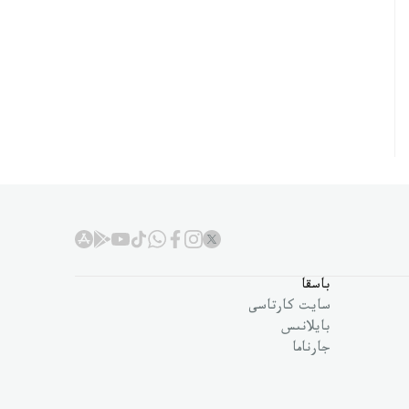
باسقا
سايت كارتاسى
بايلانىس
جارناما