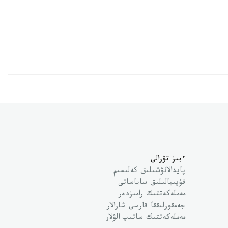
ءبىز تۋرالى
پايدالانۋشىلىق كەلىسىم
قۇپىيالىلىق ساياساتى
مەملەكەتتىك رامىزدەر
جەمقورلىققا قارسى شارالار
مەملەكەتتىك ساتىپ الۋلار