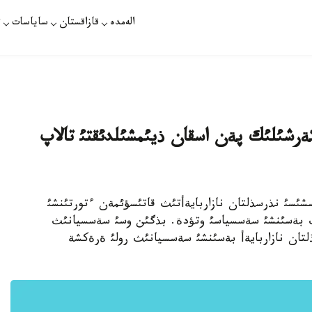
الەمدە
قازاقستان
ساياسات
ت
ةرشئلئك پةن اسقان ذيئمشئلدئقتئ تالاپ
اسشئسئ نذرسذلتان نازاربايةأتئث قاتئسؤئمةن ءتورتئنشئ
نئث بةسئنشئ سةسسياسئ وتؤدة. بذگئن وسئ سةسسيانئث
تان نازاربايةأ بةسئنشئ سةسسيانئث رولئ ةرةكشة