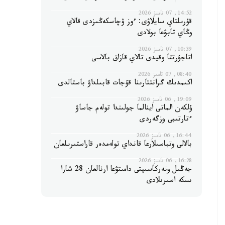
14:52, 07 تامىز 2026
قۇرىلتاي سايلاۋى: ءوز ۋچاسكەڭىزدى قالاي
وڭاي تابۋعا بولادى
10:39, 07 تامىز 2026
اتاجۇرتتا وقيدى تالاي قازاق بالاسى
08:40, 07 تامىز 2026
اكىمدىك گرانتتارىنا قۇجات قابىلداۋ باستالدى
19:09, 06 تامىز 2026
ۇلكەن الماتى اينالما جولىندا تولەم جاساۋ
ءتارتىبى وزگەردى
16:44, 06 تامىز 2026
بالالى وتباسىلارعا قانداي تولەمدەر قاراستىرىلعان
16:28, 06 تامىز 2026
جەڭىل ونەركاسىپتى دامىتۋعا ارنالعان 28 شارا
ىسكە اسىرىلادى