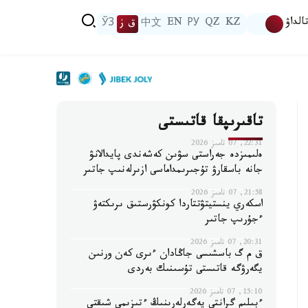
الداۋ
KZ
QZ
РУ
EN
中文
ق ز
ЎЗ
تاقىرىپقا قاتىستى
22:31, 07 تامىز 2026
ەلىمىزدە جەراستى سۋىن كەشەندى پايدالانۋ
جانە باسقارۋ تۇجىرىمداماسى ازىرلەنىپ جاتىر
21:58, 07 تامىز 2026
اسكەري ينستيتۋتتاردا كونكۋرستىق ىرىكتەۋ
ءجۇرىپ جاتىر
20:31, 07 تامىز 2026
ق م گ باسشىسى جاڭادان ءىرى كەن ورنىن
يگەرۋگە قاتىستى تۇسىنىك بەردى
15:10, 07 تامىز 2026
ءبىلىم گرانتى يەگەرلەرىنىڭ ءتىزىمى شىقتى