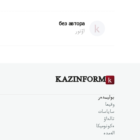
без автора
اۆتور
KAZINFORM
بوليمدەر
وقيعا
ساياسات
تالداۋ
ەكونوميكا
الەمدە