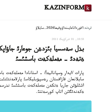
KAZINFORM
ترەند:
اقوردا
تاعايىنداۋ
وقيعا
2026-سايلاۋ
10:53, 01 قىركۇيەك 2011
بذل سةسسيا بئزدةن جوعارئ جاؤاپك
ةتةدئ - مةملةكةت باسشئسئ
پارات /ايدار وسپاناليةأ/ - استانادا مةملةكةت ب
سايلانعان قازاقستان رةسپؤبليكاسئ پارلامةنتئ
اشئلؤئن جاريا ةتكةن مةملةكةت باسشئسئ نذرسذل
ةكةندئگئن اتاپ كورسةتتئ.