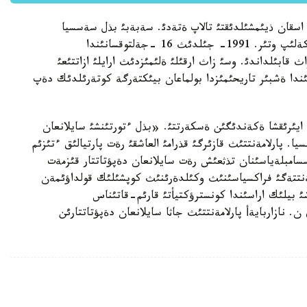
قان ذيئمشئلدئقتئ تالاپ ةتةدئ. سةبةبئ بذل سةسسيا
تاؤةلسئزدئكتئث 20 جئلدئق مةرةيتويئنا سايكةس كةلئپ وتئر. 1991- جئلدئث 16 -جةلتوقسانئندا
 قابئلداندئ. وسئ زاث ارقئلئ ةلئمئزدئث ارايلئ ازاتتئعئ
تئ تذردة جاريالاندئ. ءبئز ازاتتئقتئث 20 جئلئندا ةشبئر تاريحئمئزدا بولماعان بيئكتةرگة كوتةرئلدئك دةپ
يئرئقشا ةكةندئگئن ةسكةرتتئ. «بذل ءتورتئنشئ سايلانعان
ا. پارلامةنتتئث قازئرگئ قذرامئ العاشقئ رةت پارتيالئق ءتئزئم
اسسامبلةياسئنان تذثعئش رةت سايلانعان دةپؤتاتتار قئزمةت
مةنتتةگئ فراكسياسئنئث وكئلدةرئنئث كوپشئلئك قولداؤئمةن
ئ بيلئك اراسئندا كونسترؤكتيأتئ قارئم-قاتئناس
ازاربايةأ پارلامةنتتئث جاثا سايلانعان دةپؤتاتتارئن