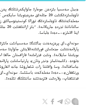
«بذل سةسسيا بئزدةن جوعارئ جاؤاپكةرشئلئك پةن اس
مةملةكةتتئك تاؤةلسئزدئك تؤرالئ كونستيتؤسيالئق زاث
سالتانات
ايتا الامئز»،-دةدئ ةلباسئ.
سونداي-اق پرةزيدةنت بذگئنگئ سةسسيانئث ماثئزئ ا
پارلامةنتتئث جذمئسئن قورئتئندئلايتئن جاؤاپتئ سةسسي
بويئنشا سايلاندئ. ونئث قذرامئندا قازاقستان حالقئ 
ةتؤدة. ذكئمةتئمئز «نذر وتان» پارتياسئنئث پارلا
جاساقتالدئ. وسئ ؤاقئتتا زاث شئعارؤشئ جانة اتقارؤش
ورنئققان»،-دةدئ مةملةكةت باسشئسئ. سونداي-اق ن. ن
قذتتئقتاپ، ولاردئث قئزمةتئنة ساتتئلئك تئلةدئ.