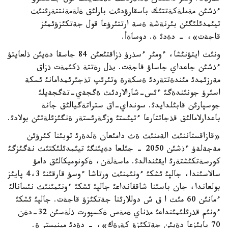
ءذشئن مةملةكةتتئك باسقارؤدئث بارلئق ةلةمةنتتةرئنئث
تيئمدئلئگئن بئرنةشة ةسة ارتتئرؤعا قول جةتكئزؤئمئز
قاجةت»، - دةدئ ة. دوساةأ.
ونئث ايتؤنئشا، ءومئر ءسذرؤ ذزاقتئعئن 84 جاسقا دةيئن ذلعايتؤ
ءذشئن جاعداي جاساؤ قاجةت. بذل رةتتة ذكئمةت ذزاق
مةرزئمدئ مئندةتتةردئ ةسكةرة وتئرئپ تذجئرئمدامانئ ئسكة
اسئرؤ جونئندةگئ ءئس-شارالاردئث ةگجةي-تةگجةيلئ
جوسپارئن قابئلدايدئ. سونداي-اق ستراتةگيالئق جانة
باعدارلامالئق قذجاتتارعا ءتيئستئ وزگةرئستةر ةنگئزئلةتئن بولادئ.
«قازاقستاننئث الةمنئث ةث دامئعان ةلدةرئ توبئنا كئرؤئن
مةجةلةؤ ءذشئن 2050 - جئلعا دةيئنگئ تيئمدئلئكتئث نةگئزگئ
كورسةتكئشتةرئ ايقئندالدئ. ماسةلةن، ةكونوميكالئق دامؤ
سالاسئندا، جالپئ ئشكئ ءونئمنئث ورتاشا ءوسؤ قارقئنئ 4،3 پايئز
بولعاندا، جان باسئنا شاققانداعئ جالپئ ئشكئ ءونئمئنئث نئسانالئ
ءمانئن 60 مئث ا ق ش دوللارئنا جةتكئزؤ قاجةت. جالپئ ئشكئ
ءونئم قذرئلئمئنداعئ مذناي ةمةس ةكسپورت ذلةسئن 32-دةن
70 پايئزعا دةيئن جةتكئزؤ كةرةك»، - دةدئ مينيستر ة.