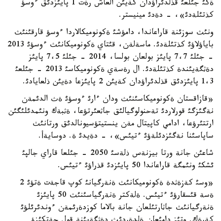
ةكئ جئلعئ قذلدئراؤدان كةيئن العاش رةت 1 پايئزدئق ءوسؤ
كذتئلةدئ»، - دةدئ مينيستر.
ونئث سوزئنة قاراعاندا، دامؤشئ ةكونوميكالاردا ءوسؤ قارقئنئث
باياؤلاؤئ كذتئلةدئ. ماسةلةن، قئتاي ةكونوميكانئث ءوسؤئ 2013
- جئلئ 7،7 پايئز بولعان بولسا، 2014 - جئلئ 7،5 پايئز
دةثگةيئندة كذتئلةدئ. ال رةسةي ةكونوميكاسئ 2013 - جئلعئ
1،3 پايئزدئق قذلدئراؤدان كةيئن 2 پايئزعا دةيئن ذلعايادئ.
«قازاقستان ةكونوميكاسئنئث ودان ءارئ ءوسؤئ ةث الدئمةن
نةگئزگئ قورلاردئ تةحنولوگيالئق جاثعئرتؤعا، ةثبةك ونئمدئلئگئن
ارتتئرؤعا، ادامي كاپيتال مةن ينستيتؤسيونالدئق ورتانئث
ساپاسئنا نةگئزدئلةؤئ ءتيئس»، - دةيدئ ة. دوسايةأ.
شاعئن جانة ورتا بيزنةس ذلةسئ 2050 - جئلعا قاراي جالپئ
ئشكئ ونئمگة قاراعاندا 50 پايئزدئ قذراؤئ ءتيئس.
«وسئ كةزةثدة ةكونوميكانئث ةنةرگيانئ كوپ قاجةت ةتؤئ 2
ةسة قئسقارؤئ ءتيئس. ةلةكتر ةنةرگياسئنئث 50 پايئزئ
ةنةرگيانئث جاثارتئلعان جانة بالاما كوزدةرئمةن ءوندئرئلؤئ
كةرةك. وتئز دامئعان ةلدةردئث دةثگةيئنة قول جةتكئزؤ