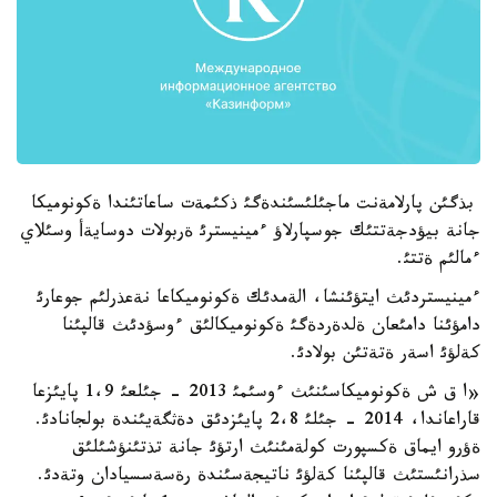
بذگئن پارلامةنت ماجئلئسئندةگئ ذكئمةت ساعاتئندا ةكونوميكا
جانة بيؤدجةتتئك جوسپارلاؤ ءمينيسترئ ةربولات دوسايةأ وسئلاي
ءمالئم ةتتئ.
ءمينيستردئث ايتؤئنشا، الةمدئك ةكونوميكاعا نةعذرلئم جوعارئ
دامؤئنا دامئعان ةلدةردةگئ ةكونوميكالئق ءوسؤدئث قالپئنا
كةلؤئ اسةر ةتةتئن بولادئ.
«ا ق ش ةكونوميكاسئنئث ءوسئمئ 2013 - جئلعئ 1،9 پايئزعا
قاراعاندا، 2014 - جئلئ 2،8 پايئزدئق دةثگةيئندة بولجانادئ.
ةؤرو ايماق ةكسپورت كولةمئنئث ارتؤئ جانة تذتئنؤشئلئق
سذرانئستئث قالپئنا كةلؤئ ناتيجةسئندة رةسةسسيادان وتةدئ.