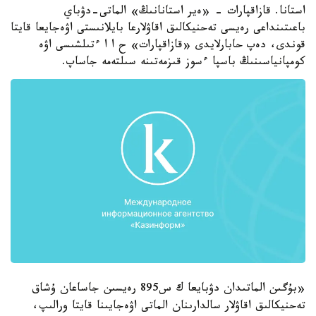
استانا. قازاقپارات - «ەير استانانىڭ» الماتى-دۋباي
باعىتىنداعى رەيسى تەحنيكالىق اقاۋلارعا بايلانىستى اۋەجايعا قايتا
قوندى، دەپ حابارلايدى «قازاقپارات» ح ا ا ءتىلشىسى اۋە
كومپانياسىنىڭ باسپا ءسوز قىزمەتىنە سىلتەمە جاساپ.
«بۇگىن الماتىدان دۋبايعا ك س895 رەيسىن جاساعان ۇشاق
تەحنيكالىق اقاۋلار سالدارىنان الماتى اۋەجايىنا قايتا ورالىپ،