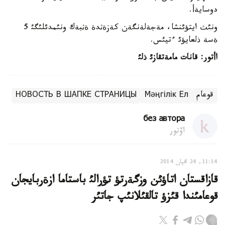
دوسايةأ.
ونئث ايتؤئنشا، مةجةلةنگةن كةزةثدة ةثبةك ونئمدئلئگئ 5
ةسة ذلعايؤئ ءتيئس.
اأتور: قانات مامةتقازئ ذلئ
قوعام
Мәңгілік Ел
НОВОСТЬ В ШАПКЕ СТРАНИЦЫ
без автора
اۆتور
11:14, 24 اقپان 2014
قازاقستان اتاؤئن وزگةرتؤ تؤرالئ باستاما ازةربايجان
قوعامئندا قئزؤ تالقئلانئپ جاتئر