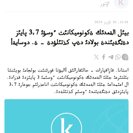
اۆتور
11:01, 03 ناۋرىز 2014
بيئل الةمدئك ةكونوميكانئث ءوسؤئ 3،7 پايئز
دةثگةيئندة بولادئ دةپ كذتئلؤدة - ة. دوسايةأ
استانا. قازاقپارات - حالئقارالئق أاليؤتا قورئنئث بولجامئ بويئنشا
بئلتئرعئ جئلئ الةمدئك ةكونوميكانئث ءوسئمئ 3 پايئزدئ قذرادئ.
ال اعئمداعئ جئلئ الةمدئك ةكونوميكانئث اناعذرلئم جوعارئ 3،7
پايئزدئق دةثگةيئندئ ءوسئم كذتئلةدئ.