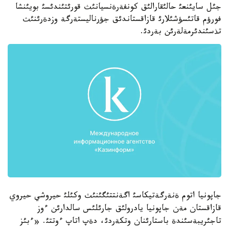
جئل سايئنعئ حالئقارالئق كونفةرةنسيانئث قورئتئندئسئ بويئنشا
فورؤم قاتئسؤشئلارئ قازاقستاندئق جؤرناليستةرگة وزدةرئنئث
تذسئندئرمةلةرئن بةردئ.
جاپونيا اتوم ةنةرگةتيكاسئ اگةنتتئگئنئث وكئلئ حيروشي حيروي
قازاقستان مةن جاپونيا يادرولئق جارئلئس سالدارئن ءوز
تاجئريبةسئندة باستارئنان وتكةردئ، دةپ اتاپ ءوتتئ. «ءبئز