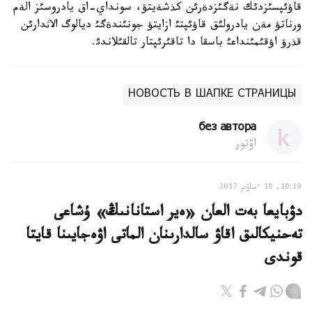
قاؤئپسئزدئك نةگئزدةرئن كذشةيتؤ، سونداي-اق يادروسئز الةم
ورناتؤ مةن يادرولئق قاؤئپتئ ازايتؤ جونئندةگئ ديالوگ الاثدارئن
قذرؤ اؤقئمئنداعئ باسقا دا تاقئرئپتار تالقئلاندئ.
НОВОСТЬ В ШАПКЕ СТРАНИЦЫ
без автора
اۆتور
10:10, 10 ءساۋىر 2017
دۋبايعا بەت العان «ەير استانانىڭ» ۇشاعى
تەحنيكالىق اقاۋ سالدارىنان الماتى اۋەجايىنا قايتا
قوندى