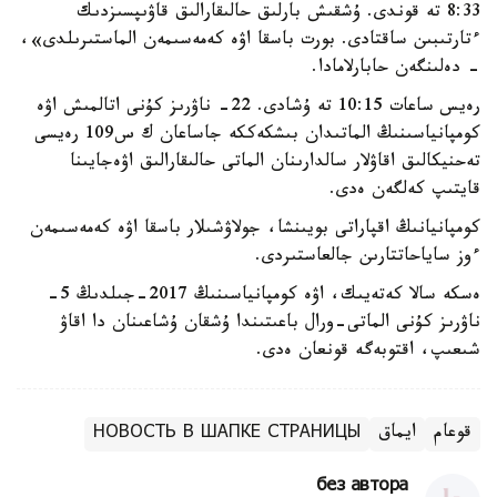
8:33 تە قوندى. ۇشقىش بارلىق حالىقارالىق قاۋىپسىزدىك
ءتارتىبىن ساقتادى. بورت باسقا اۋە كەمەسىمەن الماستىرىلدى»،
- دەلىنگەن حابارلامادا.
رەيس ساعات 10:15 تە ۇشادى. 22- ناۋرىز كۇنى اتالمىش اۋە
كومپانياسىنىڭ الماتىدان بىشكەككە جاساعان ك س109 رەيسى
تەحنيكالىق اقاۋلار سالدارىنان الماتى حالىقارالىق اۋەجايىنا
قايتىپ كەلگەن ەدى.
كومپانيانىڭ اقپاراتى بويىنشا، جولاۋشىلار باسقا اۋە كەمەسىمەن
ءوز ساياحاتتارىن جالعاستىردى.
ەسكە سالا كەتەيىك، اۋە كومپانياسىنىڭ 2017-جىلدىڭ 5-
ناۋرىز كۇنى الماتى-ورال باعىتىندا ۇشقان ۇشاعىنان دا اقاۋ
شىعىپ، اقتوبەگە قونعان ەدى.
قوعام
ايماق
НОВОСТЬ В ШАПКЕ СТРАНИЦЫ
без автора