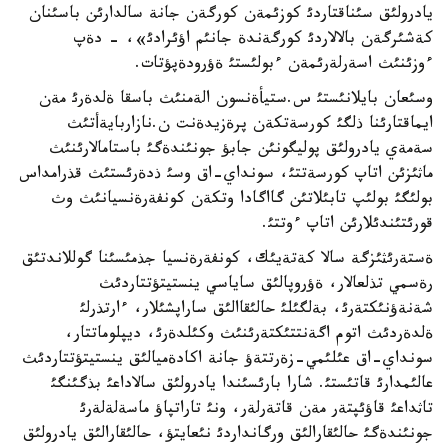
يادرولئق سئناقتاردئ كوزئمةن كورگةن جانة سالدارئن باسئنان
كةشئرگةن بالالاردئ كورگةندة جانئم اؤئرادئ»، - دةپ
ءوزئنئث اسةرلةرئمةن ءبولئستئ ةؤرودةپؤتات.
وسئعان بايلانئستئ س.ستيأةنسون الةمنئث باسقا ةلدةرئ مةن
ايماقتارئنا ذلگئ كورسةتكةن پرةزيدةنت ن.نازاربايةأتئث
سةمةي يادرولئق پوليگونئن جابؤ جونئندةگئ باستامالارئنئث
ماثئزئن اتاپ كورسةتتئ، سونداي-اق وسئ ذدةرئستئث قذرامداس
بولئگئ بولئپ تابئلاتئن گااگادا وتكةن كونفةرةنسيانئث وث
قورئتئندئلارئن اتاپ ءوتتئ.
ةستةرئثئزگة سالا كةتةيئك، كونفةرةنسيا جذمئسئنا گوللاندتئق
رةسمي تذلعالار، ةؤروپالئق ساياسي ينستيتؤتتاردئث
شةنةؤنئكتةرئ، بةلگئلئ حالئقاالئق ساراپشئلار، ءارتذرلئ
ةلدةردئث اتوم اگةنتتئكتةرئنئث وكئلدةرئ، ديپلوماتتار،
سونداي-اق عئلئمي-زةرتتةؤ جانة اكادةميالئق ينستيتؤتتاردئث
عالئمدارئ قاتئستئ. شارا بارئسئندا يادرولئق سالاداعئ بذگئنگئ
تاثداعئ قاؤئپتةر مةن قاتةرلةر، ونئ تاراتپاؤ ماسةلةلةرئ
جونئندةگئ حالئقارالئق ورگانداردئ نئعايتؤ، حالئقارالئق يادرولئق