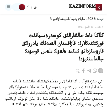
KAZINFORM
ق ز
ترەند:
2026-سايلاۋ
وقيعا
تاعايىنداۋ
اقوردا
17:14, 31 تامىز 2011
گااگا داعئ حالئقارالئق كونفةرةنسيانئث
قورئتئندئلارئ: قازاقستان الةمدئك يادرولئق
قارؤسئزدانؤ ئسئنة ةلةؤلئ ذلةس قوسؤدئ
جالعاستئرؤدا
اش سئزدئقوأ/ - گااگادا ق ر مةملةكةتتئك حاتشئسئ قانات
ساؤدابايةأتئث، س ءئ م، يندؤستريا جانة جاثا تةحنولوگيالار
مينيسترلئگئ جانة ش ق و اكئمدئگئ وكئلدةرئنئث قاتئسؤئمةن
سةمةي سئناق پوليگونئنئث جابئلعانئنا 20 جئل تولؤئنا ارنالئپ
وتكةن «يادرولئق ديللةمالار: بذگئنئ جانة بولاشاعئ» اتتئ II