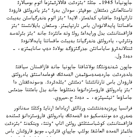
جاپونيادا 1945- جئلئ ءبئزدئث قالالارئمئزعا اتوم بومبالارئ
تاستالعانئن ذمئتقان جوقپئز. سودان بةرئ ءبئز يادرولئق قارؤدئ
تاراتپاؤدئ جاقتاپ كةلةمئز. الايدا ءبئز اتوم ةنةرگياسئن بةيبئت
ماقساتتا پايدالانؤدان باس تارتپايمئز. وسئعان بايلانئستئ ءبئز
قازاقستاننئث بذل ورايداعئ رولئ وتة ماثئزدئ جانة ءبئز بئرلةسة
وتئرئپ، يادرولئق ةنةرگيانئ بةيبئت ماقساتتا پايدالانؤدئ
ئنتالاندئرؤ ساياساتئن جذرگئزؤگة بولادئ دةپ سانايمئز»، -
دةدئ ول.
جاپون شةنةؤنئگئ بولاشاقتا جاپونيا جانة قازاقستان سياقتئ
ةلدةردئث جاردةمدةسؤئمةن الةمدئك قوعامداستئق يادرولئق
قارؤدان باس تارتاتئنئنا ءذمئتئن ءبئلدئردئ. «سوندئقتان دا
ءبئز يادرولئق قارؤسئزدانؤعا ذمتئلؤعا جانة بذل باعئتتا جذمئس
جاساؤعا ءتيئسپئز»، - دةدئ ح.حيروي.
فرانسيا پرةزيدةنتئنئث ورتالئق ازياداعئ ارنايئ وكئلئ سةناتور
ةمةري دة مونتةسكيؤ دة الةمدئك يادرولئق قارؤسئزدانؤ ئسئندة
قازاقستاننئث كوشباسشئلئق رولئن اتاپ ءوتتئ، ويتكةنئ ءبئزدئث
ةلئمئز الةمدة العاشقئ بولئپ جاپپاي قئرئپ-جويؤ قارؤئنان باس