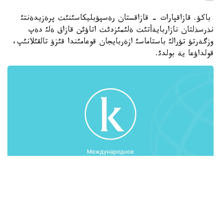
باكؤ. قازاقپارات - قازاقستان رةسپؤبليكاسئنئث پرةزيدةنتئ
نذرسذلتان نازاربايةأتئث ةلئمئزدئث اتاؤئن قازاق ةلئ دةپ
وزگةرتؤ تؤرالئ باستاماسئ ازةربايجان قوعامئندا قئزؤ تالقئلانئپ،
قولداؤعا ية بولدئ.
ازةربايجان پارلامةنتئنئث دةپؤتاتئ، پارلامةنتتئك كوميسسيا