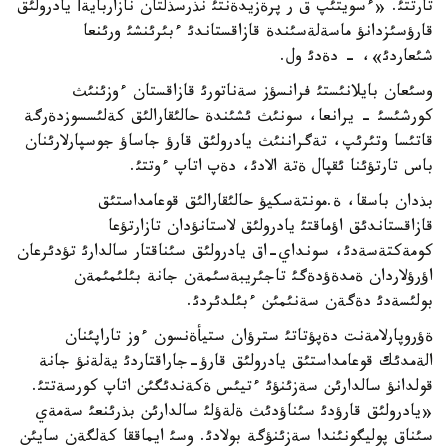
تارتتئ. «ءسويتئپ ق ر پرةزيدةنتئ نذرسذلتان نازاربايةأ يادرولئق
قارؤسئزدانؤ ماسةلةسئندة قازاقستاندئ ءبئرئنشئ ورئنعا
شئعاردئ»، - دةدئ ول.
وسئعان بايلانئستئ فرانسؤز سةناتورئ قازاقستان ءوزئنئث
كورشئسئ - يرانعا، سونئث ئشئندة حالئقارالئق كةلئسسوزدةرگة
قاتئسا وتئرئپ، تةگراننئث يادرولئق قارؤ جاساؤ جوسپارلارئنان
باس تارتؤئنا ئقپال ةتة الادئ، دةپ اتاپ ءوتتئ.
بذدان باسقا، ة.مونتةسكيؤ حالئقارالئق قوعامداستئق
قازاقستاندئق اؤماقتئ يادرولئق لاستانؤدان تازارتؤعا
كومةكتةسةدئ، سونداي-اق يادرولئق سئناقتار سالدارئ تؤدئرعان
اؤرؤلاردان ةمدةؤدةگئ تاجئريبةسئمةن جانة بئلئمئمةن
بولئسةدئ دةگةن سةنئمئن ءبئلدئردئ.
ةؤروپارلامةنت دةپؤتاتئ سترؤان ستيأةنسون ءوز تاراپئنان
الةمدئك قوعامداستئق يادرولئق قارؤ-جاراقتاردئ يةلةنؤ جانة
قولدانؤ سالدارئن سةزئنؤئ ءتيئس ةكةندئگئن اتاپ كورسةتتئ.
«يادرولئق قارؤدئ سئناؤدئث ةلةؤلئ سالدارئن بذرئنعئ سةمةي
سئناق پوليگونئندا سةزئنؤگة بولادئ. وسئ ايماققا كةلگةن سايئن