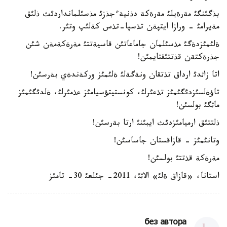
بذگئنگئ مةرةيلئ مةرةكة دذنيةءجذزئ مذسئلمانداردئث ذلئق
مةيرامئ - ورازا ايتپةن تذسپا-تذس كةلئپ وتئر.
ةلئمئزدةگئ مذسئلمان جاماعاتئن قاسيةتتئ مةرةكةمةن شئن
جذرةكتةن قذتتئقتايمئن!
اتا زاثدئ ارداق تذتقان ونةگةلئ ةلئمئز وركةندةي بةرسئن!
تاؤةلسئزدئگئمئز تذعئرلئ، كونستيتؤسيامئز عذمئرلئ، ةلدئگئمئز
ماثگئ بولسئن!
ذلتتئق ارميامئزدئث ايبئنئ ارتا بةرسئن!
وتانئمئز - قازاقستان جاساسئن!
مةرةكة قذتتئ بولسئن!
استانا، «قازاق ةلئ» الاثئ، 2011- جئلعئ 30- تامئز
без автора