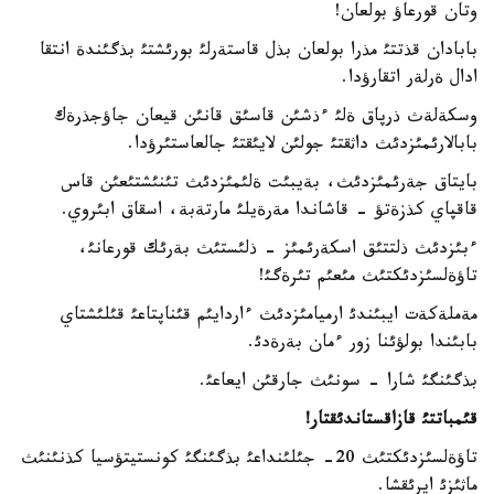
وتان قورعاؤ بولعان!
بابادان قذتتئ مذرا بولعان بذل قاستةرلئ بورئشتئ بذگئندة انتقا
ادال ةرلةر اتقارؤدا.
وسكةلةث ذرپاق ةلئ ءذشئن قاسئق قانئن قيعان جاؤجذرةك
بابالارئمئزدئث داثقتئ جولئن لايئقتئ جالعاستئرؤدا.
بايتاق جةرئمئزدئث، بةيبئت ةلئمئزدئث تئنئشتئعئن قاس
قاقپاي كذزةتؤ - قاشاندا مةرةيلئ مارتةبة، اسقاق ابئروي.
ءبئزدئث ذلتتئق اسكةرئمئز - ذلئستئث بةرئك قورعانئ،
تاؤةلسئزدئكتئث مئعئم تئرةگئ!
مةملةكةت ايبئندئ ارميامئزدئث ءاردايئم قئناپتاعئ قئلئشتاي
بابئندا بولؤئنا زور ءمان بةرةدئ.
بذگئنگئ شارا - سونئث جارقئن ايعاعئ.
قئمباتتئ قازاقستاندئقتار!
تاؤةلسئزدئكتئث 20- جئلئنداعئ بذگئنگئ كونستيتؤسيا كذنئنئث
ماثئزئ ايرئقشا.