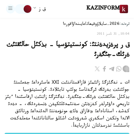
KAZINFORM
ق ز
ترەند:
2026-سايلاۋ
وقيعا
تاعايىنداۋ
اقوردا
10:04, 31 تامىز 2011
ق ر پرةزيدةنتئ: كونستيتؤسيا - بذكئل حالئقتئث
ةرئك-جئگةرئ
ات - نةگئزگئ زاثئمئز قازاقستاننئث ХХІ عاسئرداعئ جةمئستئ
جولئنئث بةرئك ئرگةتاسئ بولئپ تابئلادئ. كونستيتؤسيا -
بذكئل حالئقتئث ةرئك-جئگةرئ. نةگئزگئ زاثنئث ارقاسئندا ءبئز
تاريحي داؤئرلةر كةزةثئن سةنئمدئلئكپةن ةثسةردئك، - دةدئ
كةشة، استاناداعئ «قازاق ةلئ» مونؤمةنتئ الدئنداعئ ورتالئق
الاثدا وتكةن اسكةري شةرؤدئث اشئلؤ سالتاناتئندا مةملةكةت
باسشئسئ نذرسذلتان نازاربايةأ.