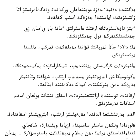
بذگئندة دذنيةءجذزئ مويئنداعان وركةندئ ونةگةلةرئمئز اتا
زاثئمئزدئث اياسئندا جذزةگة اسئپ كةلةدئ.
ءبئز تاؤةلسئزدئك ارقئلئ عاسئرلئق ءمانئ بار وراسان زور
جةتئستئكتةرگة قول جةتكئزدئك.
ذلئ دالادا جاثا تذرپاتتئ قؤاتتئ مةملةكةت قذرئپ، ذلئستئ
ذيئستئردئق.
ةلئمئزدئث ئرگةسئن بذتئندةپ، شةكارامئزدئ بةكةمدةدئك.
ةكونوميكالئق الةؤةتئمئز ةسةلةپ ارتئپ، شؤاقتئ وتانئمئز
بةرةكة مةن بئرلئكتئث كيةلئ مةكةنئنة اينالدئ.
ارقانئث توسئندة ازاتتئعئمئزدئث اسقاق نئشانئ بولعان اسةم
استانانئ تذرعئزدئق.
الةم جذرتشئلئعئ الدئندا مةرةيئمئز ارتئپ، ابئرويئمئز اسقاقتادئ.
ةلوردادا وتكةن عاسئر سامميتئ، ازيادا ويئندارئ، شاثحاي
ئنتئماقتاستئق ذيئمئ مةن يسلام ذمبةتئنئث باسقوسؤلارئ - بذعان