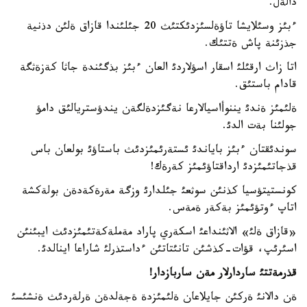
دالةل.
ءبئز وسئلايشا تاؤةلسئزدئكتئث 20 جئلئندا قازاق ةلئن دذنية
جذزئنة پاش ةتتئك.
اتا زاث ارقئلئ اسقار اسؤلاردئ العان ءبئز بذگئندة جاثا كةزةثگة
قادام باستئق.
ةلئمئز ةندئ يننوأاسيالارعا نةگئزدةلگةن يندؤستريالئق دامؤ
جولئنا بةت الدئ.
سوندئقتان ءبئز باياندئ ئستةرئمئزدئث باستاؤئ بولعان باس
قذجاتئمئزدئ ارداقتاؤئمئز كةرةك!
كونستيتؤسيا كذنئن سوثعئ جئلدارئ وزگة مةرةكةدةن بولةكشة
اتاپ ءوتؤئمئز بةكةر ةمةس.
«قازاق ةلئ» الاثئنداعئ اسكةري پاراد مةملةكةتئمئزدئث ايبئنئن
اسئرئپ، قؤات-كذشئن تانئتاتئن ءداستذرلئ شاراعا اينالدئ.
قذرمةتتئ ساردارلار مةن ساربازدار!
ةن دالانئ ةركئن جايلاعان ةلئمئزدة ةجةلدةن ةرلةردئث ةنشئسئ