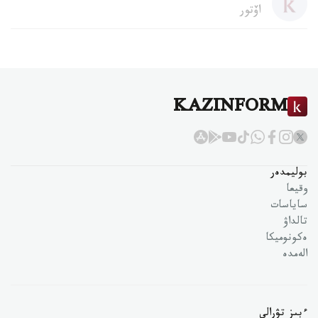
اۆتور
KAZINFORM
بوليمدەر
وقيعا
ساياسات
تالداۋ
ەكونوميكا
الەمدە
ءبىز تۋرالى