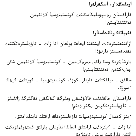
ارمئسئثدار، اسكةرلةر!
قازاقستان رةسپؤبليكاسئنئث كونستيتؤسيا كذنئمةن
قذتتئقتايمئن!
قئمباتتئ وتانداستار!
ازاتتئعئمئزدئث ايشئقتئ ايعاعئ بولعان اتا زاث - تاؤةلسئزدئكتئث
تةثدةسسئز تارتؤئ!
بارشاثئزدئ وسئ ذلئق مةرةكةمةن - كونستيتؤسيا كذنئمةن شئن
جذرةكتةن قذتتئقتايمئن!
حالئق - بيلئكتئث قاينار-كوزئ، كونستيتؤسيا - كوپتئث كيةلئ
ءسوزئ.
قازاقستان حالقئنئث قالاؤئمةن ومئرگة كةلگةن نةگئزگئ زاثئمئز
- تاؤةلسئزدئكپةن ةگئز ذعئم!
ءبئز كةمةل كونستيتؤسيانئ تاؤةلسئزدئك ارقئلئ قابئلدادئق.
اتا زاث - ءبئزدئث ازاتتئق العالئ اتقارعان بارلئق ئستةرئمئزدئث
التئن تارازئسئ بولئپ تابئلادئ.