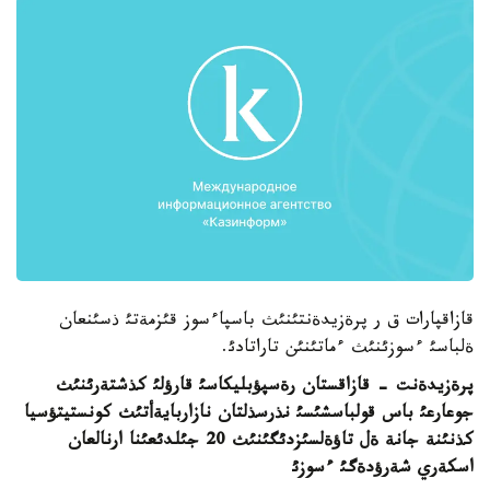
قازاقپارات ق ر پرةزيدةنتئنئث باسپاءسوز قئزمةتئ ذسئنعان
ةلباسئ ءسوزئنئث ءماتئنئن تاراتادئ.
پرةزيدةنت - قازاقستان رةسپؤبليكاسئ قارؤلئ كذشتةرئنئث
جوعارعئ باس قولباسشئسئ نذرسذلتان نازاربايةأتئث كونستيتؤسيا
كذنئنة جانة ةل تاؤةلسئزدئگئنئث 20 جئلدئعئنا ارنالعان
اسكةري شةرؤدةگئ ءسوزئ