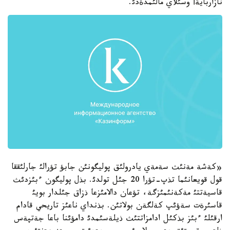
نازاربايةأ وسئلاي مالئمدةدئ.
«كةشة مةنئث سةمةي يادرولئق پوليگونئن جابؤ تؤرالئ جارلئققا
قول قويعانئما تذپ-تؤرا 20 جئل تولدئ. بذل پوليگون ءبئزدئث
قاسيةتتئ مةكةنئمئزگة، تؤعان دالامئزعا ذزاق جئلدار بويئ
قاسئرةت سةؤئپ كةلگةن بولاتئن. بذنداي ناعئز تاريحي قادام
ارقئلئ ءبئز بذكئل ادامزاتتئث ذيلةسئمدئ دامؤئنا باعا جةتپةس