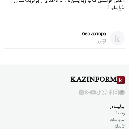
ذلةس قوستئق دةپ ويلايمئن»، - دةدئ ق ر پرةزيدةنتئ ن.
نازاربايةأ.
без автора
اۆتور
KAZINFORM
بوليمدەر
وقيعا
ساياسات
تالداۋ