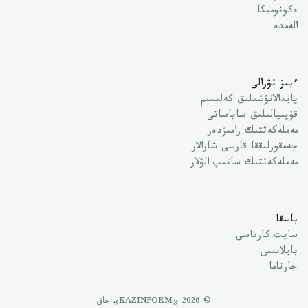
ەكونوميكا
الەمدە
ءبىز تۋرالى
پايدالانۋشىلىق كەلىسىم
قۇپىيالىلىق ساياساتى
مەملەكەتتىك رامىزدەر
جەمقورلىققا قارسى شارالار
مەملەكەتتىك ساتىپ الۋلار
باسقا
سايت كارتاسى
بايلانىس
جارناما
© 2026 «KAZINFORM» حاق