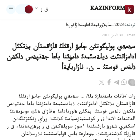
KAZINFORM
ق ز
ترەند:
2026-سايلاۋ
وقيعا
تاعايىنداۋ
اقوردا
12:45, 30 تامىز 2011
سةمةي پوليگونئن جابؤ ارقئلئ قازاقستان بذتكئل
ادامزاتتئث ذيلةسئمدئ دامؤئنا باعا جةتپةس ذلكةن
ذلةس قوستئ - ن. نازاربايةأ
رات /قانات مامةتقازئ ذلئ/ - سةمةي پوليگونئن جابؤ ارقئلئ
قازاقستان بذتكئل ادامزاتتئث ذيلةسئمدئ دامئؤئنا باعا جةتپةس
ذلكةن ذلةس قوستئ. بذگئن ةلورداداعئ «قازاق ةلئ» مونؤمةنتئ
الدئنداعئ الاثدا ق ر كونستيتؤسياسئ كذنئنة وراي وتكئزئلگةن
اسكةري شةرؤ بارئسئندا ءسوز سويلةگةن ق ر پرةزيدةنتئ، ق ر
قارؤلئ كذشتةرئنئث جوعارعئ باس قولباسشئسئ نذرسذلتان