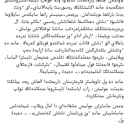
«وتكةن جئلعئ پارلامةنت سايلاؤئ وتة جوعارئ ذيئمداستئرؤشئلئق
دةثگةيدة جانة اكئمشئلئك رةسؤرستئ پايدالانباي-اق ءوتتئ.
بذنئ بارلئعئ مويئنداعان. پرةمةر-مينيستر زاثعا سايكةس سايلاؤعا
قاتئسؤئ ءذشئن دةمالئسقا شئعاتئنئن رةسمي ءمالئم ةتتئ. ال
پرةزيدةنتتئككة ذمئتكةرلةردئث سانئنا توقتالاتئن بولساق،
مةنئث ويئمشا، ءاربئر ادام ءوز مذمكئندئگئن شئنايئ تذردة
باعالاي الؤ ءذشئن قاتاث تذردة شةكتةؤ قويئلؤ كةرةك. جانة دة
ءوتئنئش بئلدئرگةن كانديداتتاردئث سانئ ازايدئ دةپ
ويلايمئن، بئرةؤئ مةملةكةتتئك تئلدةن ةمتيحان تاپسئرا الماسا،
بئرةؤئ قاجةتتئ قول جيناماؤئ ئقتيمال، ءبئرئنئث قارجئلاي
مذمكئندئگئ كةلمةيدئ»،- دةيدئ ر.وتئنبايةأا.
جانة دة ول تاؤةلسئز قئرعئزستان تاريحئندا العاش رةت بيلئكتئ
بةيبئت جولمةن، زاث اياسئندا تاپسئرؤعا مذمكئندئك تؤئپ
وتئرعانئن جةتكئزدئ.
«مةن جاسئرئن جولمةن ةشقانداي دا امال ويلاپ، شيةلةنئس
جاسامايمئن جانة ءوز ورنئمنان تئنئش كةتةمئن»، - دةيدئ
ول.