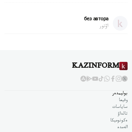
без автора
اۆتور
KAZINFORM
بوليمدەر
وقيعا
ساياسات
تالداۋ
ەكونوميكا
الەمدە