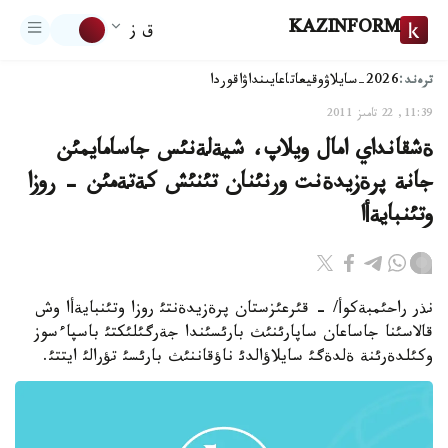
KAZINFORM
ق ز
ترەند:
2026-سايلاۋ
وقيعا
تاعايىنداۋ
اقوردا
11:39, 22 تامىز 2011
ةشقانداي امال ويلاپ، شيةلةنئس جاسامايمئن
جانة پرةزيدةنت ورنئنان تئنئش كةتةمئن - روزا
وتئنبايةأا
نذر راحئمبةكوأ/ - قئرعئزستان پرةزيدةنتئ روزا وتئنبايةأا وش
قالاسئنا جاساعان ساپارئنئث بارئسئندا جةرگئلئكتئ باسپاءسوز
وكئلدةرئنة ةلدةگئ سايلاؤالدئ ناؤقاننئث بارئسئ تؤرالئ ايتتئ.