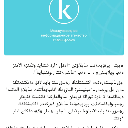
«بيئل پرةزيدةنت سايلاؤئن ءادئل ءارئ شئنايئ وتكئزة الامئز
دةپ ويلايمئن»، - دةپ ءمالئم ةتتئ ر.وتئنبايةأا.
جؤرناليستةردئث اكئمشئلئك رةسؤرستئ پايدالانؤ مذمكئندئگئ
مةن ةل پرةمةر-ءمينيسترئ المازبةك اتامبايةأتئث سايلاؤ الدئندا
دةمالئسقا كةتؤئ تؤرالئ قويعان ساؤالدارئنا قاتئستئ قئرعئز
رةسپبؤليكاسئنئث پرةزيدةنتئ سايلاؤ كةزئندة اكئمشئلئك
رةسؤرستئ پايدالانباؤعا بولاتئن تاجئريبة بار ةكةندئگئن اتاپ
ءوتتئ.