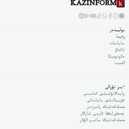
KAZINFORM
بوليمدەر
وقيعا
ساياسات
تالداۋ
ەكونوميكا
الەمدە
ءبىز تۋرالى
پايدالانۋشىلىق كەلىسىم
قۇپىيالىلىق ساياساتى
مەملەكەتتىك رامىزدەر
جەمقورلىققا قارسى شارالار
مەملەكەتتىك ساتىپ الۋلار