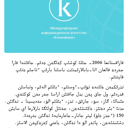
قازاقستانعا 2006- جئلئ کوشئپ کةلگةن ةدئم. جاقئندا قارا
جةردة قالعان اتا-بابالارئمنئث باسئنا بارئپ ءتاجئم ةتئپ
قايتتئم.
تذرئکمةن ةلئندة تؤئپ-ءوستئم، ءبئلئم الدئم، وتباسئن
قذردئم. ول جاق پةن بذل جاقتئن اراسئ جةر مةن کوکتةي.
مئسالئ، گاز، سؤ، جارئق، تذز، ءبئلئم الؤ، مةديسينا - تةگئن.
مذنئ ءبئر دةثئز. ةکئنشئدةن، جةثئل کولئگئ بارلارعا اي سايئن
150 (ءجذز ةلؤ) ليتر جانار-جاعارمايدئ تةگئن بةرةدئ.
ذشئنشئدةن، پاتةر الؤ دا تةگئن، ياعني کةزةکپةن الاسئز.