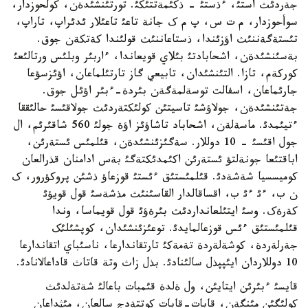
جةردئث استئ، ءذستئ - ذکئمةتتئکئ. تورتئنشئدةن، کولحوزدار،
سوأحوزدار، م ت س، پ م ک جانة تاعئ تاعئلار ئدئراپ، تاراپ،
تئستةگةننئث اؤزئندا، ذستاعاننئث قولئندا کةتکةن جوق.
بةسئنشئدةن، اشحابادتئ بئلاي قويعاندا، ءاربئر وبلئس ورتالئعئ
کورکةم، تازا. التئنشئدان، تابيعي گاز تارتئلماعان، اؤئزسؤعا
جارئماعان، اسفالت توسةلمةگةن بئردة-ءبئر اؤئل جوق.
جةتئنشئدةن، جولاؤشئ تاسيتئن کولئکتةردئث جولاقئسئ حالئققا
ءتيئمدئ. ماسةلةن، اشحاباد تاشاؤئز اؤة جولئ 560 شاقئرئم، ال
جول اقئسئ - 10 دوللار. سةگئزئنشئدةن، قئلمئس ئستةرئن،
اباقتئعا جونةلتؤ ئستةرئن اکئمدئکتةگئ بةس ادامنان قذرالعان
کوميسسيا شةشةدئ. قئلمئستئق ءئستئ قوزعاؤ ذشئن پروکؤرور، ک
ن ب، ءئ ءئ ب، اقساقالدار القاسئنئث مذشةسئ قول قويؤئ
کةرةک. وسئ ايتئلعانداردئث بئرةؤئ قول قويماسا، وندا
قئلمئستئق ءئس قوزعالمايدئ. توعئزئنشئدان، کوپشئلئک
جةرلةردة، کوشةلةردة تةمةکئ تارتقاندارعا، ناسئباي اتقاندارعا
10 دوللاردان ايئپپذل سالئنادئ. بذل زاث وتة قاتاث قاداعالانادئ.
قايسئ ءبئرئن ايتايئن، ول ةلدة قئمبات باعالئ شةتةلدئث
کولئگئن مئنگةن، قابات-قابات کوتتةدج سالعان، مئثداعان