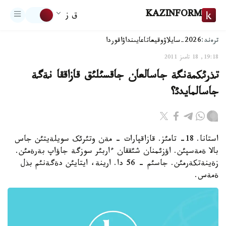
KAZINFORM
ق ز
ترەند:
2026-سايلاۋ
وقيعا
تاعايىنداۋ
اقوردا
19:18, 18 تامىز 2011
تذرئکمةنگة جاسالعان جاقسئلئق قازاققا نةگة
جاسالمايدئ؟
استانا. 18- تامئز. قازاقپارات - مةن وتئرئک سويلةيتئن جاس
بالا ةمةسپئن. اؤزئمنان شئققان ءاربئر سوزگة جاؤاپ بةرةمئن.
زةينةتکةرمئن. جاسئم - 56 دا. ارينة، ايتايئن دةگةنئم بذل
ةمةس.