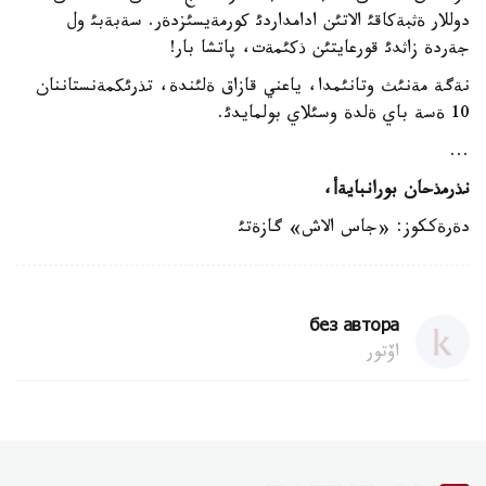
دوللار ةثبةکاقئ الاتئن ادامداردئ کورمةيسئزدةر. سةبةبئ ول
جةردة زاثدئ قورعايتئن ذکئمةت، پاتشا بار!
نةگة مةنئث وتانئمدا، ياعني قازاق ةلئندة، تذرئکمةنستاننان
10 ةسة باي ةلدة وسئلاي بولمايدئ.
...
نذرمذحان بورانبايةأ،
دةرةككوز: «جاس الاش» گازةتئ
без автора
اۆتور