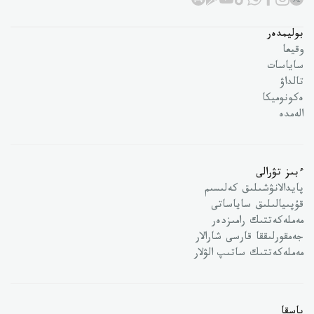
بوليمدەر
وقيعا
ساياسات
تالداۋ
ەكونوميكا
الەمدە
ءبىز تۋرالى
پايدالانۋشىلىق كەلىسىم
قۇپىيالىلىق ساياساتى
مەملەكەتتىك رامىزدەر
جەمقورلىققا قارسى شارالار
مەملەكەتتىك ساتىپ الۋلار
باسقا