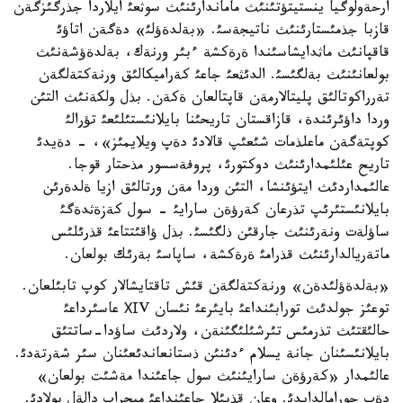
ارحةولوگيا ينستيتؤتئنئث ماماندارئنئث سوثعئ ايلاردا جذرگئزگةن
قازبا جذمئستارئنئث ناتيجةسئ. «بةلدةؤلئ» دةگةن اتاؤئ
قاقپانئث ماثدايشاسئندا ةرةكشة ءبئر ورنةك، بةلدةؤشةنئث
بولعانئنئث بةلگئسئ. الدئثعئ جاعئ كةراميكالئق ورنةكتةلگةن
تةرراكوتالئق پليتالارمةن قاپتالعان ةكةن. بذل ولكةنئث التئن
وردا داؤئرئندة، قازاقستان تاريحئنا بايلانئستئلئعئ تؤرالئ
كوپتةگةن ماعلذمات شئعئپ قالادئ دةپ ويلايمئز»، - دةيدئ
تاريح عئلئمدارئنئث دوكتورئ، پروفةسسور مذحتار قوجا.
عالئمداردئث ايتؤئنشا، التئن وردا مةن ورتالئق ازيا ةلدةرئن
بايلانئستئرئپ تذرعان كةرؤةن سارايئ - سول كةزةثدةگئ
ساؤلةت ونةرئنئث جارقئن ذلگئسئ. بذل ؤاقئتتاعئ قذرئلئس
ماتةريالدارئنئث قذرامئ ةرةكشة، ساپاسئ بةرئك بولعان.
«بةلدةؤلئدةن» ورنةكتةلگةن قئش تاقتايشالار كوپ تابئلعان.
توعئز جولدئث تورابئنداعئ بايئرعئ نئسان ХІV عاسئرداعئ
حالئقتئث تذرمئس تئرشئلئگئنةن، ولاردئث ساؤدا-ساتتئق
بايلانئسئنان جانة يسلام ءدئنئن ذستانعاندئعئنان سئر شةرتةدئ.
عالئمدار «كةرؤةن سارايئنئث سول جاعئندا مةشئت بولعان»
دةپ جورامالدايدئ. وعان قذبئلا جاعئنداعئ ميحراب دالةل بولادئ.