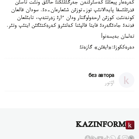
كةرةعار پيعئلئ كةسئرئنةن جةرگئلئكتئ حالئق ونئث تاسئن
قذرئلئسقا پايدالانئپ توز-توزئن شئعارعان-دئ. سودان قالعان
كونةنئث كوزئن ارحةولوگتار ودان ءارئ زةرتتةپ، تابئلعان
قذندئ جادئگةردئ قايتا قالپئنا كةلتئرؤ كةرةكتئگئن ايتئپ وتئر.
تةلمان بةيسةنوأ
دةرةككوزئ:«ايقئن» گازةتئ
без автора
اۆتور
KAZINFORM