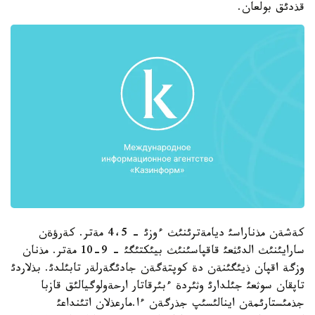
قذدئق بولعان.
كةشةن مذناراسئ ديامةترئنئث ءوزئ - 4،5 مةتر. كةرؤةن
سارايئنئث الدئثعئ قاقپاسئنئث بيئكتئگئ - 9-10 مةتر. مذنان
وزگة اقپان ذيئگئنةن دة كوپتةگةن جادئگةرلةر تابئلدئ. بذلاردئ
تاپقان سوثعئ جئلدارئ وثئردة ءبئرقاتار ارحةولوگيالئق قازبا
جذمئستارئمةن اينالئسئپ جذرگةن ءا.مارعذلان اتئنداعئ