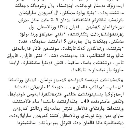
ارحةولوگ مذحتار قوجانئث ايتؤئنشا، بذل وثئردةگئ ةجةلگئ
مةشئتتةردئث ءبئرئ بولؤئ مذمكئن. ال كةرؤةن سارايئنان
بئرنةشة شاقئرئم قاشئقتئقتا بذدان 2،5 مئث جئل بذرئن
تذرعئزئلعان كةشةن - اقپان ذيئگئ ورنالاسقان. ول
زةرتتةؤشئلةردئث پئكئرئنشة، ءدئني جةرلةؤ ورنئ بولؤئ
مذمكئن. ويتكةنئ بذل جةردةن 5 ادامنئث سذيةگئ، ةندئ
ءبئرئنئث ورتةلگةن كذلئ تابئلدئ. سونئمةن قاتار قذرباندئق
شالؤ ورنئ انئقتالئپ، 12 جةبةنئث ذشئ، 4 قئش قازان، قايراق
تاس، ذرشئقتئث باسئ، ساقينا، قئش قذمئرا سئنئقتارئ، ارابشا
جازؤئ بار تيئندار دا تابئلدئ.
«كةشةننئث توبةسئ كةزئندة كذمبةز بولعان. كةيئن ورتاسئنا
ءتذسئپ، ءذيئلئپ قالعان»، - دةيدئ ءا.مارعذلان اتئنداعئ
ارحةولوگيا ينستيتؤتئنئث عئلئمي قئزمةتكةرئ ايدوس شوتبايةأ.
وتكةن عاسئردئث 40- جئلدارئنئث باسئندا سام قالاسئنئث
ورنئنداعئ جارتئلاي قذلاعان قئزئل بةلدةؤلئ ورتالئق كةرؤةن
ساراي مةن ونئ قورشاي ورنالاسقان كئشئ كةرؤةن سارايلاردئث
ذيئندئلةرئ عانا قالعان ةدئ. قئزئل يمپةريانئث سالتئمئزعا