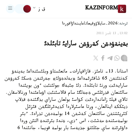
KAZINFORM
ق ز
ترەند:
2026-سايلاۋ
وقيعا
تاعايىنداۋ
اقوردا
13:02, 13 تامىز 2011
بةينةؤدةن كةرؤةن سارايئ تابئلدئ
استانا. 13- تامئز. قازاقپارات- ماثعئستاؤ وبلئسئنداعئ بةينةؤ
كةنتئنةن 65 شاقئرئمداعئ «بةلدةؤلئ» جةرئنةن ةسكئ كةرؤةن
سارايدئث ورنئ تابئلدئ. ذلئ جئبةك جولئنئث ءون بويئندا
سالئنعان قذرئلئس ةجةلگئ سام قالاسئنئث اؤماعئندا ورنالاسقان.
تالاي قيلئ زامانداردئث كؤاسئ بولعان ساراي بذگئندة قذلاپ
ذيئككة اينالعان، ورتا عاسئرلاردا كذيدئرئلگةن قئزئل
كئرپئشتةن سالئنعان كةشةن 14 بولمةدةن تذرادئ. ءبئر
بولمةسئندة مةشئت، اس ءذي، ةندئ بئرئندة التئن وردا
داؤئرئنة ساي جئلئتؤ جذيةسئ بار بولمة قويما، جانئندا 6