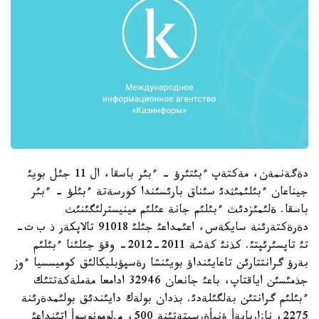
دةگةنمةن، مةكتةپ ءبئتئرؤ - ءبئر باسقا، ال 11 جئل بويئ
جيناعان ءبئلئمئثدئ سئناق بارئسئندا كورسةتة ءبئلؤ - ءبئر
باسقا. ةلئمئزدئث ءبئلئم جانة عئلئم مينيسترلئگئنئث
دةرةكتةرئنة سايكةس، اعئمداعئ جئلئ 91018 تالاپكةر ذ ب ت-
تئ تاپسئرئپتئ. كذنئ كةشة 2011-2012- وقؤ جئلئنا ءبئلئم
بةرؤ گرانتتارئن تاعايئنداؤ بويئنشا رةسپؤبليكالئق كوميسسيا ءوز
جذمئسئن اياقتاپ، باعئ جانعان 32946 ادامعا مةملةكةتتئك
ءبئلئم گرانتئن بةلگئلةدئ. بذدان بولةك دايئندئق بولئمدةرئنة
2275، نازاربايةأ ؤنيأةرسيتةتئنة 500، م.لومونوسوأ اتئنداعئ