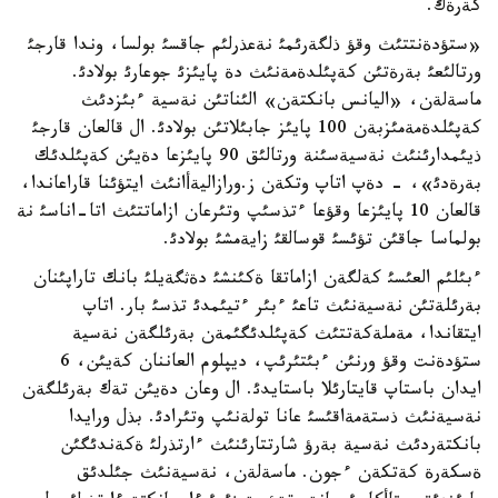
كةرةك.
«ستؤدةنتتئث وقؤ ذلگةرئمئ نةعذرلئم جاقسئ بولسا، وندا قارجئ
ورتالئعئ بةرةتئن كةپئلدةمةنئث دة پايئزئ جوعارئ بولادئ.
ماسةلةن، «اليانس بانكتةن» الئناتئن نةسية ءبئزدئث
كةپئلدةمةمئزبةن 100 پايئز جابئلاتئن بولادئ. ال قالعان قارجئ
ذيئمدارئنئث نةسيةسئنة ورتالئق 90 پايئزعا دةيئن كةپئلدئك
بةرةدئ»، - دةپ اتاپ وتكةن ز.ورازاليةأانئث ايتؤئنا قاراعاندا،
قالعان 10 پايئزعا وقؤعا ءتذسئپ وتئرعان ازاماتتئث اتا-اناسئ نة
بولماسا جاقئن تؤئسئ قوسالقئ زايةمشئ بولادئ.
ءبئلئم العئسئ كةلگةن ازاماتقا ةكئنشئ دةثگةيلئ بانك تاراپئنان
بةرئلةتئن نةسيةنئث تاعئ ءبئر ءتيئمدئ تذسئ بار. اتاپ
ايتقاندا، مةملةكةتتئث كةپئلدئگئمةن بةرئلگةن نةسية
ستؤدةنت وقؤ ورنئن ءبئتئرئپ، ديپلوم العاننان كةيئن، 6
ايدان باستاپ قايتارئلا باستايدئ. ال وعان دةيئن تةك بةرئلگةن
نةسيةنئث ذستةمةاقئسئ عانا تولةنئپ وتئرادئ. بذل ورايدا
بانكتةردئث نةسية بةرؤ شارتتارئنئث ءارتذرلئ ةكةندئگئن
ةسكةرة كةتكةن ءجون. ماسةلةن، نةسيةنئث جئلدئق