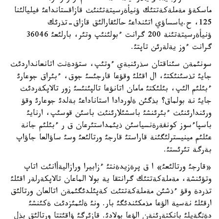
ماسكةؤ مةملةكةتتئك ؤنيأةرسيتةتئنئث قازاقستانداعئ فيليالئنا
125، ح.ياسساؤي اتئنداعئ حالئقارالئق قازاق-تذرئك
ؤنيأةرسيتةتئنة 200 گرانت ءبولئنئپ وتئر، بارلئعئ 36046
گرانت ءوز يةلةرئن تاپتئ.
سونئمةن سئناقتان سذرئنبةي ءوتئپ، ستؤدةنت اتانعانداردئث
جايئ تذسئنئكتئ، ال اقئلئ وقؤعا قارجئسئ جوق، ءبئراق جوعارئ
ءبئلئم الئپ، بئلئكتئ مامان اتانؤعا تالپئنئسئ زور تالاپكةردئث
جايئ نة بولماق؟ بذگئن ةلوردادا استاناداعئ بةلدئ جوعارئ وقؤ
ورئندارئنئث ءبئرئنشئ باسشئلارئنئث باسئن قوسئپ، ارنايئ
باسپاءسوز كونفةرةنسياسئن ذيئمداستئرعان ق ر ءبئلئم جانة
عئلئم مينيسترلئگئنة قاراستئ قارجئ ورتالئعئ وسئ ساؤالعا جاؤاپ
بةرگة تئرئستئ.
«قارجئ ورتالئعئ» ا ق پرةزيدةنتئ ءزابيرا ورازاليةأانئث اتاپ
وتؤئنشة، مةملةكةتتئك گرانتقا ية بولا الماعان تالاپكةرلةر اقئلئ
تذردة وقؤ ءذشئن مةملةكةتتئث كةپئلدئگئمةن اتالعان ورتالئق
ارقئلئ نةسية الؤعا مذمكئندئگئ بار. ونئ ةلئمئزدئث ةكئنشئ
دةثگةيلئ بانكتةرئنةن الؤعا بولادئ. قازئرگئ ؤاقئتتا ورتالئق بذل