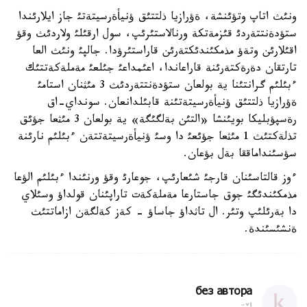
ونئث اتاپ وتؤئنشة، ةؤرازيا ذلتتئق ؤنيأةرسيتةتئ جاز ايلارئندا
ستؤدةنتتةردئ قئزمةتكة ورنالاستئرئپ، سول ارقئلئ ولاردئث وقؤ
اقئلارئن وتةؤ مذمكئندئكتةرئن قاراستئرؤدا. جالپئ ونئث العا
تارتقان دةرةكتةرئنة قاراعاندا، اعئمداعئ جئلعئ مةملةكةتتئك
ءبئلئم گرانتئنا ية بولعان ستؤدةنتتةردئث 3 مئثنان استامئ
ةؤرازيا ذلتتئق ؤنيأةرسيتةتئنة قابئلدانعان. سونداي-اق
رةسپؤبليكا بويئنشا «التئن بةلگئگة» ية بولعان 3 مئثعا جؤئق
تذلةكتئث 1 مئثعا جؤئعئ دا وسئ ؤنيأةرسيتةتتةن ءبئلئم نارئنة
سؤسئنداماققا بةل بؤعان.
ءوز قالتاسئنان قارجئ شئعارئپ، جوعارئ وقؤ ورنئندا ءبئلئم الؤعا
مذمكئندئگئ جوق جاستارعا مةملةكةت تاراپئنان قولداؤ وسئلاي
دا بةرئلئپ وتئر. ال تاثداؤ جاساؤ - كةز كةلگةن ازاماتتئث
ةنشئسئندة.
без автора