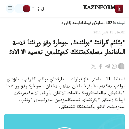
KAZINFORM
ق ز
ترەند:
2026-سايلاۋ
وقيعا
تاعايىنداۋ
اقوردا
16:02, 11 تامىز 2011
ءبئلئم گرانتئ ءبولئندئ، جوعارئ وقؤ ورنئنا تذسة
الماعاندار مةملةكةتتئك كةپئلمةن نةسية الا الادئ
استانا. 11- تامئز. قازاقپارات - تارئداي بولئپ كئرئپ، تاؤداي
بولئپ مةكتةپ قابئرعاسئنان تذلةپ ذشقان، جوعارئ وقؤ ورنئندا
ءبئلئمئن جالعاستئرؤدئ ماقسات تذتقان بارلئق تذلةكتةردئث
ارمانئ ذلتتئق ءبئرئثعاي تةستئلةؤدةن سذرئنبةي ءوتئپ،
ستؤدةنت اتانؤ ةكةندئگئ شئندئق.