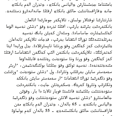
باعئتتاعئ جذمئستارئن «اليانس بانكئ»، «تذران الةم بانكئ»
جانة «قازاقستاننئث حالئق بانكئ» ارقئلئ جانداندئرؤ ذستئندة.
شارتتارئنا توقتالار بولساق، تالاپكةر جوعارئدا اتالعان
بانكتةردئث بئرئنة بارئپ، اقئلئ تذردة وقؤ ءذشئن نةسية الؤعا
كةلئسئمشارت جاساسادئ. وسئدان كةيئن بانك نةسية
بةرئلةتئندئگئ تؤرالئ انئقتاما بةرئپ، قذجات تالاپكةر تاثداعان
ةلئمئزدئث كةز كةلگةن وقؤ ورنئنا تاپسئرئلادئ. بذل ورايدا ايتا
كةتةرلئگئ، تالاپكةردئث بانكتةن الئپ كةلگةن انئقتاماسئ ارقئلئ
كةز كةلگةن وقؤ ورنئ ونئ ستؤدةنت رةتئندة قابئلداؤعا
مئندةتتةنةدئ. نةسية تولئق وقؤ جئلئنا بولئنگةنئمةن، ءاربئر
سةمةستر سايئن بةرئلئپ وتئرادئ. ول ءذشئن ستؤدةنت ءوزئنئث
وقؤ ذلگةرئمئ تؤرالئ انئقتامانئ ءار سةمةستر سايئن بانككة
وتكئزئپ وتئرؤئ كةرةك. ةسكةرةتئن جايت، بانكتةردئث
ستؤدةنتتئث بئلئمئنة قاتئستئ قويار تالابئ دا بار. وقؤئن
جالعاستئرؤ ءذشئن نةسية الاتئن ستؤدةنتتئث وقؤ ذلگةرئمئ
«اليانس بانكتة» - 65 بالدان، «تذران الةم بانكئ» مةن
قازاقستاننئث حالئق بانكئسئندة» - 55 بالدان كةم بولماؤئ