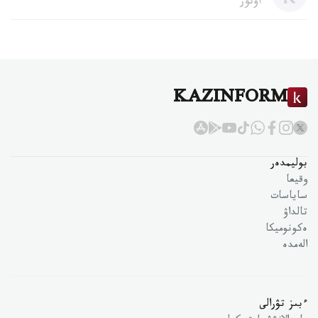
اۆتور
KAZINFORM
بوليمدەر
وقيعا
ساياسات
تالداۋ
ەكونوميكا
الەمدە
ءبىز تۋرالى