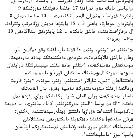
پايئزدئق ستاأكاسئ جانة وتةؤ مةرزئمئ ءار بانكتة ءارتذرلئ. ول
«اليانس بانك تة» تذراقتئ 17 جئلعا دةيئنگئ مةرزئمگة 9
پايئزدئ قذراسا، «تذران الةم بانكئندة» - 10 جئلعا دةيئن 8
پايئزدان جوعارئ، ياعني 13، 15 پايئزعا دةيئن وزگةرئپ وتئرادئ.
ال «قازاقستاننئث حالئق بانكئ» - 12 پايئزدئق ستاأكامةن 10
جئلعا بةرةدئ.
«ءبئلئم دة ءونئم، ونئث دا قذنئ بار. اقئلئ وقؤ دةگةن بار.
وعان بارلئق تالاپكةردئث بئردةي مذمكئندئگئ جةتة بةرمةيدئ.
سوندئقتان مةملةكةت، ءبئلئم جانة عئلئم مينيسترلئگئ تاراپئنان
ستؤدةنتتةردئ الةؤمةتتئك جاعئنان قورعاؤ ماسةلةسئنة
باعئتتالعان ءئس-شارالار ذسئنئلئپ وتئر. سونئث ءبئرئ قارجئ
ورتالئعئ ارقئلئ ستؤدةنتتةرگة نةسية بةرؤ. بذل الةمدئك
تاجئريبةدة كةث ورئن العان شارا. وكئنشكة وراي بئزدة بذل
باعئت ءالئ دة بولسا ءالسئز جذرگئزئلئپ كةلة جاتئر»، - دةيدئ
ل.گؤميلةأ اتئنداعئ ةؤرازيا ذلتتئق ؤينأةرسيتةتئنئث رةكتورئ
ةرلان سئدئقوأ ةكئنشئ دةثگةيلئ بانكتةرمةن ذسئنئلاتئن
نةسيةلئك ءبئلئم بةرؤ باعدارلاماسئن تذسئندئرؤگة ارنالعان
باسپاءسوز ءماسليحاتئندا.