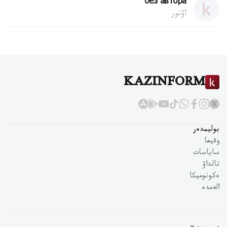
без автора
اۆتور
KAZINFORM
بوليمدەر
وقيعا
ساياسات
تالداۋ
ەكونوميكا
الەمدە