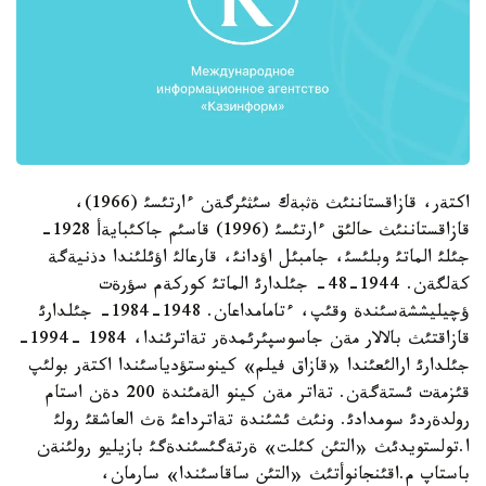
اكتةر، قازاقستاننئث ةثبةك سئثئرگةن ءارتئسئ (1966)،
قازاقستاننئث حالئق ءارتئسئ (1996) قاسئم جاكئبايةأ 1928-
جئلئ الماتئ وبلئسئ، جامبئل اؤدانئ، قارعالئ اؤئلئندا دذنيةگة
كةلگةن. 1944-48- جئلدارئ الماتئ كوركةم سؤرةت
ؤچيليششةسئندة وقئپ، ءتامامداعان. 1948-1984- جئلدارئ
قازاقتئث بالالار مةن جاسوسپئرئمدةر تةاترئندا، 1984 -1994-
جئلدارئ ارالئعئندا «قازاق فيلم» كينوستؤدياسئندا اكتةر بولئپ
قئزمةت ئستةگةن. تةاتر مةن كينو الةمئندة 200 دةن استام
رولدةردئ سومدادئ. ونئث ئشئندة تةاترداعئ ةث العاشقئ رولئ
ا.تولستويدئث «التئن كئلت» ةرتةگئسئندةگئ بازيليو رولئنةن
باستاپ م.اقئنجانوأتئث «التئن ساقاسئندا» سارمان،