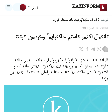
KAZINFORM
ق ز
ترەند:
2026-سايلاۋ
وقيعا
تاعايىنداۋ
اقوردا
08:53, 10 تامىز 2011
تانئمال اكتةر قاسئم جاكئبايةأ ومئردةن ءوتتئ
الماتئ. 10- تامئز. قازاقپارات /ةربول ازانبةك/ - ق ر حالئق
ءارتئسئ، «پاراسات» وردةنئنئث يةگةرئ، تةاتر جانة كينو
اكتةرئ قاسئم جاكئبايةأ 82 جاسقا قاراعان شاعئندا دذنيةدةن
وزدئ.