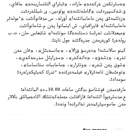
«ةسئرتكةن ةركةدة» مارات، «ئبئراي التئنساريندة» جاقاي،
ؤ.شةكسپيردئث «گاملةتئندة» پولونين، ف.شيللةردئث
«زذلئمدئق پةن ماحابباتئندا» أؤرلة، س.مذقانوأتئث «ءمولدئر
ماحابباتئندا» قايراقباي، ش.ايتماتوأ پةن م.شاحانوأتئث
«ميعذلانئث تةرئسئ ذستئندةگئ سوتئندا» شئثعئس حان، ت.ب
رولدةرئ كورةرمةن جذرةگئنة جول تاپتئ.
كينو سالاسئندا «دةرسؤ ؤزالا»، «جانسةبئل»، «قان مةن
تةر»، «ذشةؤ»، «دانةكةر»، «سذراپئل سذرجةكةي»،
«شوق پةن شةر»، «وتئرار»، «ماحاببات ستانساسئ»،
«توعئسقان تاعدئرلار» فيلمدةرئندة ءتذرلئ كةيئپكةرلةردئ
سومدادئ.
مارقذممةن قوشتاسؤ بذگئن ساعات 10.00-دة الماتئداعئ
ع.مذسئرةپوأ اتئنداعئ قازاقتئث مةملةكةتتئك اكادةميالئق بالالار
مةن جاسوسپئرئمدةر تةاترئندا وتةدئ.