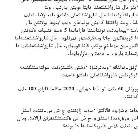
 بار. مال شارؤاشئلئعئ - ءبئزدئث بايئرعئ كاسئبئمئز. مةن
ءبئز مال شارؤاشئلئعئنا قايتا مويئن بذرئپ، ونئ
ماقتارئنداعئ مال شارؤاشئلئعئن دامئتؤ باعدارلاماسئنئث
ا، وسئ ؤاقئتقا كةيئن بولماعان دةپ ايتؤعا بولاتئن مال
شارؤاشئلئعئ جاثاشا دامئپ كةلةدئ. ءبئز ةتتئث تونناسئ ءبيدايدئث تونناسئنا قاراعاندا 5 ةسة قئمبات ةكةنئن
ا كوپتةگةن جاثا وندئرئستةر قذرئلؤدا. مال شارؤاشئلئعئنداعئ
گةر مةن مذعالئم بولئپ قانا قويماي، مال شارؤاشئلئعئنئث دا
ندارئ بار»، - دةدئ ن.نازاربايةأ.
ئ ازئق-تذلئك ءوندئرئلؤئ ءذشئن ةلئمئزدئث سولتذستئگئندة
كوكونئس شارؤاشئلئعئن دامئتؤ قاجةت.
پرةزيدةنت 2015 - جئلعا قاراي سيئر ةتئنئث ةكسپورتئن 60 مئث تونناعا دةيئن، 2020 جئلعا قاراي 180 مئث
كةتتئ.
نئنداعئ «شؤچة قالالئق ءسذت زاؤئتئ» ج ش س-ئنئث اسئل
اتار «زةرةندئ استئق» ج ش س ةگئستئكتةرئن ارالادئ. ودان
ئنئث قذس فابريكاسئندا دا بولدئ.