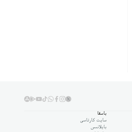
باسقا
سايت كارتاسى
بايلانىس