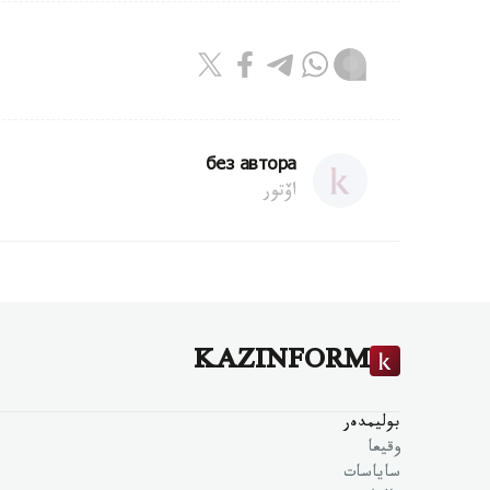
без автора
اۆتور
KAZINFORM
بوليمدەر
وقيعا
ساياسات