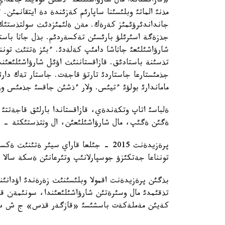
«قازاقستاندا مال شارؤاشئلئعئ ءذشئن قولايلئ جاعداي
مذنئ الماتئ وبلئسئنا ساپارئم كةزئندة دة ايتقانمئن. 
جانداندئرؤئمئز كةرةك. مةن ةلئمئزدئث سولتذستئك اي
جذزةگة اسئرئلؤ بارئسئن تةكسةردئم. بذل جاثا باستام
تذسئنة باستادئق. قازاقستاننئث اؤئل شارؤاشئلئعئند
جذمئستارعا جاستاردئ تارتؤ قاجةت. جاستار تةك دارئ
ماماندارئ بولؤئ ءتيئس. ولار ءذشئن جاقسئ جذمئس ورئ
ةلباسئ اتاپ وتكةندةي، قازاقستاندا بارلئق قاجةتت
ةگئن ةگئپ، مال شارؤاشئلئعئن، ال وثتذستئكتة - 
تونناعا جةتكئزؤ جوسپارلانئپ وتئرعانئن ةسكة سالا 
بذگئن پرةزيدةنت اقمولا وبلئسئنئث زةرةندئ اؤدا
تذقئمدئ مال وسئرةتئن شارؤاشئلئعئندا، سونئمةن ق
كةيئن مةملةكةت باسشئسئ «قازگةر قذس» ج ش س-