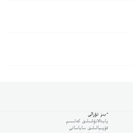
ءبىز تۋرالى
پايدالانۋشىلىق كەلىسىم
قۇپىيالىلىق ساياساتى