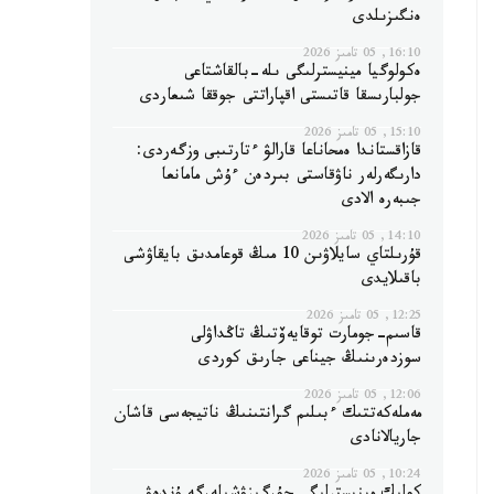
ەنگىزىلدى
16:10, 05 تامىز 2026
ەكولوگيا مينيسترلىگى ىلە-بالقاشتاعى
جولبارىسقا قاتىستى اقپاراتتى جوققا شىعاردى
15:10, 05 تامىز 2026
قازاقستاندا ەمحاناعا قارالۋ ءتارتىبى وزگەردى:
دارىگەرلەر ناۋقاستى بىردەن ءۇش مامانعا
جىبەرە الادى
14:10, 05 تامىز 2026
قۇرىلتاي سايلاۋىن 10 مىڭ قوعامدىق بايقاۋشى
باقىلايدى
12:25, 05 تامىز 2026
قاسىم-جومارت توقايەۆتىڭ تاڭداۋلى
سوزدەرىنىڭ جيناعى جارىق كوردى
12:06, 05 تامىز 2026
مەملەكەتتىك ءبىلىم گرانتىنىڭ ناتيجەسى قاشان
جاريالانادى
10:24, 05 تامىز 2026