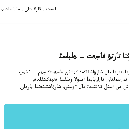
الەمدە
قازاقستان
ساياسات
ت
نا تارتؤ قاجةت - ةلباسئ
 اؤدانداردا مال شارؤاشئلئعئ ءذشئن قاجةتتئ جةم - ءشوپ
ذرسذلتان نازاربايةأ اقمولا وبلئسئ ةثبةكشئلدةر
ث ماماي اؤئلئنداعئ «KazBeef Ltd» ج ش س اسئل تذقئمدئ مال ءوسئرؤ شارؤاشئلئعئنا بارعان