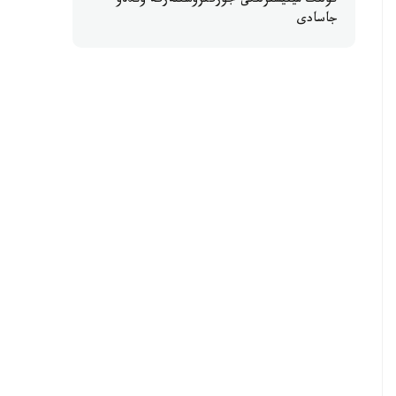
كولىك مينيسترلىگى جۇرگىزۋشىلەرگە ۇندەۋ
جاسادى