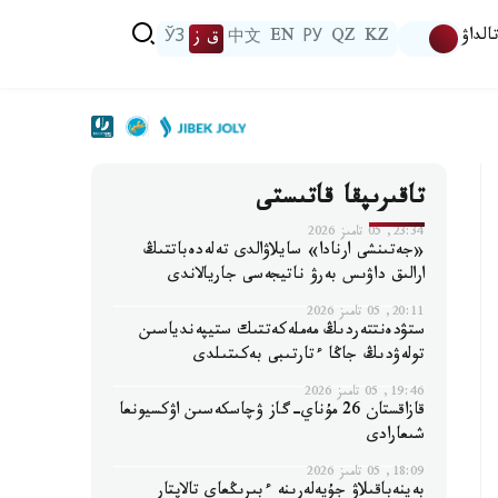
الداۋ
KZ
QZ
РУ
EN
中文
ق ز
ЎЗ
تاقىرىپقا قاتىستى
23:34, 05 تامىز 2026
«جەتىنشى ارنادا» سايلاۋالدى تەلەدەباتتىڭ
ارالىق داۋىس بەرۋ ناتيجەسى جاريالاندى
20:11, 05 تامىز 2026
ستۋدەنتتەردىڭ مەملەكەتتىك ستيپەندياسىن
تولەۋدىڭ جاڭا ءتارتىبى بەكىتىلدى
19:46, 05 تامىز 2026
قازاقستان 26 مۇناي-گاز ۋچاسكەسىن اۋكسيونعا
شىعارادى
18:09, 05 تامىز 2026
بەينەباقىلاۋ جۇيەلەرىنە ءبىرىڭعاي تالاپتار