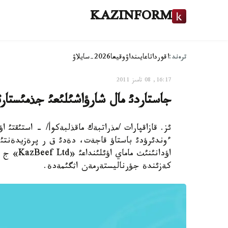
KAZINFORM
ترەند:
اقوردا
تاعايىنداۋ
وقيعا
2026-سايلاۋ
16:17, 08 تامىز 2011
جاستاردئ مال شارؤاشئلئعئ جذمئستارئ
ئز. قازاقپارات /مذراتبةك ماقذلبةكوأ/ - استئقتئ
ءوندئرؤدئ باستاؤ قاجةت، دةدئ ق ر پرةزيدةنتئ ن
اؤدانئنئ
كةزئندة جؤرناليستةرمةن اثگئمةدة.