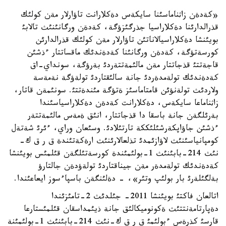
«كةدةن زاثناماسئنا سايكةس دةكلارانت تاؤارلار مةن كولئك
قذرالدارئنا دةكلاراسيا جذرگئزؤگة، كةدةن ورگانئنئث تالابئ
بويئنشا دةكلاراسيالاناتئن تاؤارلار مةن كولئك قذرالدارئن
كورسةتؤگة، كةدةن ورگانئنا كةدةندئك ماقساتتار ءذشئن
قاجةتتئ قذجاتتار مةن مالئمةتتةردئ بةرؤگة، سونداي-اق
كةدةندئك تولةمدةردئ جانة سالئقتاردئ تولةؤگة نةمةسة
ولاردئث تولةنؤئن قامتاماسئز ةتؤگة مئندةتتئ. سونئمةن قاتار،
زاثناماعا سايكةس، دةكلارانت كةدةن دةكلاراسياسئندا
بةرئلگةن جانة باسقا دا قذجاتتار، انئق ةمةس مالئمةتتةر
ءذشئن جاؤاپكةرشئلئككة تارتئلادئ. وسئعان وراي، ءئرئ شةتةل
كومپانياسئنئث لاؤازئمدئ تذلعالارئنئث ارةكةتئندة ق ر ق ك-
نئث 214-بابئنئث 1-بولئمئندة كورسةتئلگةن قئلمئس بويئنشا
كةدةندئك تولةمدةر مةن جيناقتاردئ تولةؤدةن جالتارؤ
بةلگئلةرئ بار بولئپ وتئر»، - دةلئنگةن باسپاءسوز ايعاعئندا.
اتالعان فاكتئ بويئنشا 2011- جئلدئث 2-تامئزئندا
دةپارتامةنتتئث ةكونوميكالئق جانة ذيئمداسقان قئلمئستارعا
قارسئ كذرةس ءبولئمئ ق ر ق ك-نئث 214-بابئنئث 1-بولئمئنة