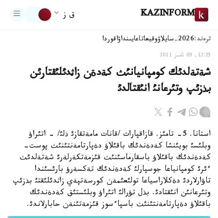
KAZINFORM
ق ز
ترەند:
2026-سايلاۋ
وقيعا
تاعايىنداۋ
اقوردا
12:25, 05 تامىز 2011
شةتةلدئك كومپانيانئث كةدةن زاثدئلئقتارئن
بذزئپ وتئرعانئ انئقتالدئ
استانا. 5- تامئز. قازاقپارات /قانات مامةتقازئ ذلئ/ - اتئراؤ
وبلئسئ بويئنشا كةدةندئك باقئلاؤ دةپارتامةنتئنئث پوست-
كةدةندئك باقئلاؤ باسقارماسئنئث قئزمةتكةرلةرئ شةتةلدئث
ءئرئ كومپانياعا جوسپارلئ كةدةندئك تةكسةرؤ بارئسئندا
تاؤارلاردئ دةكلاراسياعا تولئعئمةن كورسةتپةي زاثدئلئقتئ بذزئپ
وتئرعانئن انئقتادئ. بذل تؤرالئ اتئراؤ وبلئستئق كةدةندئك
باقئلاؤ دةپارتامةنتئنئث باسپاءسوز قئزمةتئنةن حابارلاندئ.