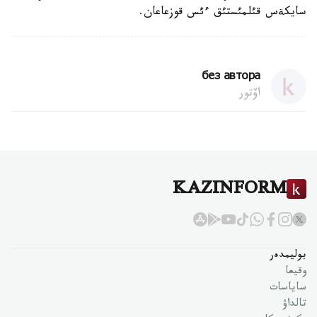
سايكةس قئلمئستئق ءئس قوزعاعان.
без автора
اۆتور
KAZINFORM
بوليمدەر
وقيعا
ساياسات
تالداۋ