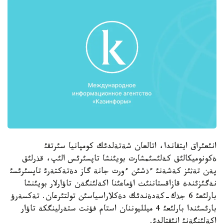
انئعئراق ايتقاندا، اتالعان شةتةلدئك كومپانيا سئرتقئ
ةكونوميكالئق كةلئسئمشارت بويئنشا تاپسئرئس الئپ، قذرلئق
پةن تةثئز كةشةنئ ءذشئن ءورت جانة گاز دةتةكتةرئ تاپسئرئسئ
نةگئزئندة قازاقستاننئث اؤماعئنا اكةلئنگةن تاؤارلار بويئنشا
بارلئعئ 6 جذك-كةدةندئك دةكلاراسياسئن تولتئرعان. تةكسةرؤ
بارئسئندا بارلئعئ 4 ميلليوننان استام فؤنت ستةرلينگكة تاؤار
اكةلئنگةنئ انئقتالدئ.