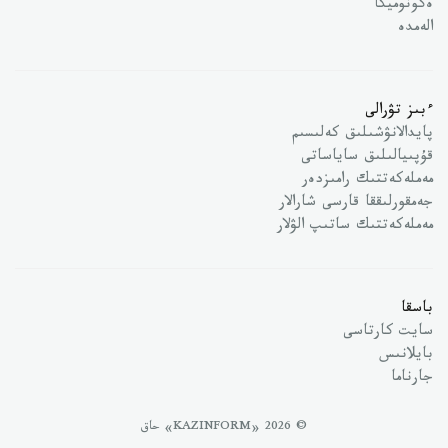
ەكونوميكا
الەمدە
ءبىز تۋرالى
پايدالانۋشىلىق كەلىسىم
قۇپىيالىلىق ساياساتى
مەملەكەتتىك رامىزدەر
جەمقورلىققا قارسى شارالار
مەملەكەتتىك ساتىپ الۋلار
باسقا
سايت كارتاسى
بايلانىس
جارناما
© 2026 «KAZINFORM» حاق