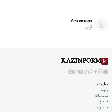
без автора
اۆتور
KAZINFORM
بوليمدەر
وقيعا
ساياسات
تالداۋ
ەكونوميكا