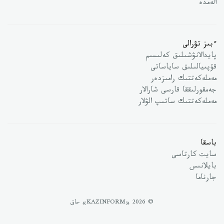
الەمدە
ءبىز تۋرالى
پايدالانۋشىلىق كەلىسىم
قۇپىيالىلىق ساياساتى
مەملەكەتتىك رامىزدەر
جەمقورلىققا قارسى شارالار
مەملەكەتتىك ساتىپ الۋلار
باسقا
سايت كارتاسى
بايلانىس
جارناما
© 2026 «KAZINFORM» حاق