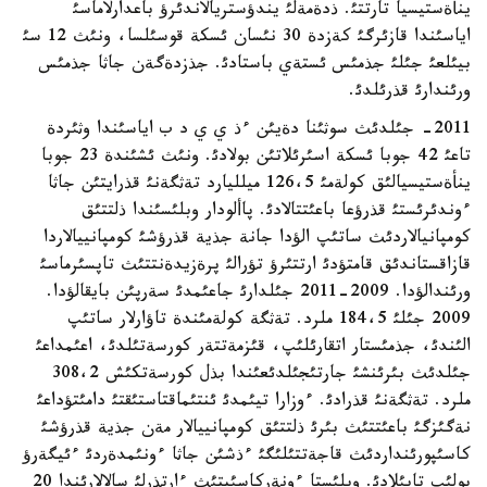
ينأةستيسيا تارتتئ. ذدةمةلئ يندؤستريالاندئرؤ باعدارلاماسئ
اياسئندا قازئرگئ كةزدة 30 نئسان ئسكة قوسئلسا، ونئث 12 سئ
بيئلعئ جئلئ جذمئس ئستةي باستادئ. جذزدةگةن جاثا جذمئس
ورئندارئ قذرئلدئ.
2011- جئلدئث سوثئنا دةيئن ءذ ي ي د ب اياسئندا وثئردة
تاعئ 42 جوبا ئسكة اسئرئلاتئن بولادئ. ونئث ئشئندة 23 جوبا
ينأةستيسيالئق كولةمئ 126،5 ميلليارد تةثگةنئ قذرايتئن جاثا
ءوندئرئستئ قذرؤعا باعئتتالادئ. پاألودار وبلئسئندا ذلتتئق
كومپانيالاردئث ساتئپ الؤدا جانة جذية قذرؤشئ كومپانييالاردا
قازاقستاندئق قامتؤدئ ارتتئرؤ تؤرالئ پرةزيدةنتتئث تاپسئرماسئ
ورئندالؤدا. 2009-2011 جئلدارئ جاعئمدئ سةرپئن بايقالؤدا.
2009 جئلئ 184،5 ملرد. تةثگة كولةمئندة تاؤارلار ساتئپ
الئندئ، جذمئستار اتقارئلئپ، قئزمةتتةر كورسةتئلدئ، اعئمداعئ
جئلدئث بئرئنشئ جارتئجئلدئعئندا بذل كورسةتكئش 308،2
ملرد. تةثگةنئ قذرادئ. ءوزارا تيئمدئ ئنتئماقتاستئقتئ دامئتؤداعئ
نةگئزگئ باعئتتئث بئرئ ذلتتئق كومپانييالار مةن جذية قذرؤشئ
كاسئپورئنداردئث قاجةتتئلئگئ ءذشئن جاثا ءونئمدةردئ ءئيگةرؤ
بولئپ تابئلادئ. وبلئستا ءونةركاسئپتئث ءارتذرلئ سالالارئندا 20