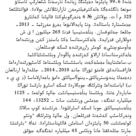
ةندئ 99،6 پايئزعا دةيئنگئ زياندئ نارسةنئ شئعارئپ تاستاؤ
سوثعئ ذلگئدةگئ ةلةكترفيلترمةن تازارتئلاتئن بولادئ. قؤاتتئلئعئ
325 م أ ت. بولاتئن № 6 ةنةرگوبلوكتئ قالپئنا كةلتئرؤ
جذمئستارئ باستالدئ. ونئ پايدالانؤعا بةرؤ مةرزئمئ - 2013-
جئلعئ جةلتوقسان. ينأةستيسيا قذنئ 265 ميلليون ا ق ش
دوللارئن قذرايدئ. ةلةكترستانسا ةكئ باستذز كةن ورنئنداعئ
«أوستوچنئي» كومئر رازرةزئندة ئسكة قوسئلعان.
ةلةكترستانسانئ ارالاؤ كةزئندة پاألودار وبلئسئنئثاكئمئ
ب.ساعئنتايةأ مةملةكةت باسشئسئنا وبلئستاعئ كاسئپورئندارداعئ
قازاقستاندئق قامتؤ تؤرالئ جانة 2010-2014- جئلدارعا ارنالعان
ذدةمةلئ يندؤستريالئق-يننوأاسيالئق دامؤ باعدارلاماسئ (ذ ي ي د
ب) اياسئنداعئ وثئرلئك جوبالاردئ ئسكة اسئرؤ بارئسئ تؤرالئ
حاباردار ةتتئ. وبلئستا ينأةستيسيانئث جالپئ كولةمئ - 1125
ميلليارد تةثگة، جذمئس ورنئنئث سانئ - 13252، 144
ينأةستيسيالئق جوبا ئسكة اسئرئلؤدا. ةرتئستة كوپ سالالئ
ونةركاسئپ كةشةنئ قذرئلعان. ول جالپئ وثئرلئك ءونئم
كولةمئنئث 50 پايئزدان استامئن قالئپتاستئرادئ. تةك ءبئرئنشئ
جارتئ جئلدئقتا عانا وبلئس 45 ميلليارد تةثگةگة جؤئق