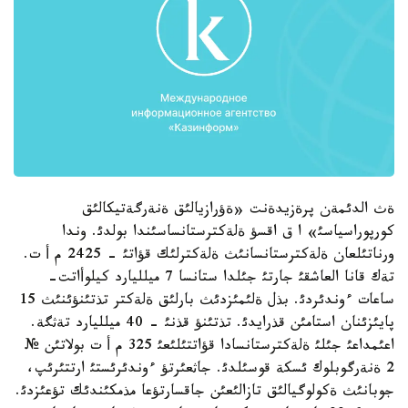
ةث الدئمةن پرةزيدةنت «ةؤرازيالئق ةنةرگةتيكالئق
كورپوراسياسئ» ا ق اقسؤ ةلةكترستانساسئندا بولدئ. وندا
ورناتئلعان ةلةكترستانسانئث ةلةكترلئك قؤاتئ - 2425 م أ ت.
تةك قانا العاشقئ جارتئ جئلدا ستانسا 7 ميلليارد كيلوأاتت-
ساعات ءوندئردئ. بذل ةلئمئزدئث بارلئق ةلةكتر تذتئنؤئنئث 15
پايئزئنان استامئن قذرايدئ. تذتئنؤ قذنئ - 40 ميلليارد تةثگة.
اعئمداعئ جئلئ ةلةكترستانسادا قؤاتتئلئعئ 325 م أ ت بولاتئن №
2 ةنةرگوبلوك ئسكة قوسئلدئ. جاثعئرتؤ ءوندئرئستئ ارتتئرئپ،
جوبانئث ةكولوگيالئق تازالئعئن جاقسارتؤعا مذمكئندئك تؤعئزدئ.