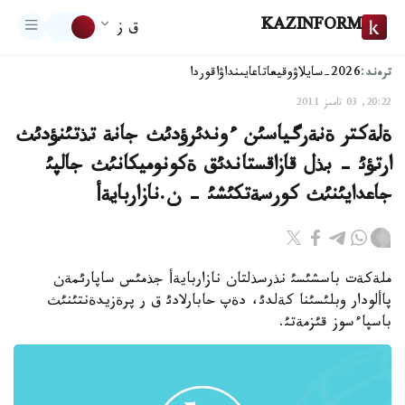
KAZINFORM
ق ز
ترەند:
2026-سايلاۋ
وقيعا
تاعايىنداۋ
اقوردا
20:22, 03 تامىز 2011
ةلةكتر ةنةرگياسئن ءوندئرؤدئث جانة تذتئنؤدئث
ارتؤئ - بذل قازاقستاندئق ةكونوميكانئث جالپئ
جاعدايئنئث كورسةتكئشئ - ن.نازاربايةأ
ملةكةت باسشئسئ نذرسذلتان نازاربايةأ جذمئس ساپارئمةن
پاألودار وبلئسئنا كةلدئ، دةپ حابارلادئ ق ر پرةزيدةنتئنئث
باسپاءسوز قئزمةتئ.