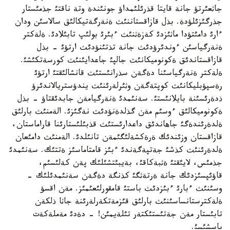
جاثعئرتؤ جانة قايتا قذرئلئمداؤ جونئندة وتة ناقتئ جذمئستار
جذرگئزئلؤدة. بذل قازاقستاننئث ةنةرگةتيكالئق سالاسئن ودان
ءارئ دامئتؤدا ماثئزدئ كةزةثنئث ءبئرئ بولئپ تابئلادئ. ةلةكتر
ةنةرگياسئن ءوندئرؤدئث جانة تذتئنؤدئث ارتؤئ - بذل
قازاقستاندئق ةكونوميكانئث جالپئ جاعدايئنئث كورسةتكئشئ.
ةلةكتر ةنةرگياسئنا دةگةن سذرانئستئث قانشالئقتئ ارتؤئ
رةسپؤبليكانئث كوپتةگةن وثئرلةرئنئث يندؤستريالاندئرؤ
ذدةرئسئنة بايلانئستئ. سةنئمدئ ةنةرگيامةن جابدئقتاؤ - بذل
ةكونوميكالئق ءوسئم مةن گذلدةنؤدئث نةگئزئ. الةمنئث بارلئق
ةلدةرئندةگئ جاهاندئق داعدارئستئث قذبئلئستارئنا قاراماستان،
قازاقستان وزئندئك ةرةكشةلئگئمةن تانئلدئ. الةمنئث دامئعان
ةلدةرئنئث كذشئ جةتپةگةندئ ءبئز قامتاماسئز ةتتئك. سةنئمدئ
جذمئس، لايئقتئ ةثبةكاقئ، بةيبئتشئلئك پةن كةلئسئم،
قاؤئپسئزدئك جانة ةرتةثگئ كذنگة دةگةن سةنئمدئلئك -
وسئنئث ءبارئ ءبئزدئث باستئ قامقورلئعئمئز. مةن اقسؤ
ةلةكترستانساسئنئث بارلئق قئزمةتكةرلةرئنة جاثا ذلكةن
تابئستار مةن جةتئستئكتةر تئلةيمئن! - دةدئ مةملةكةت
باسشئسئ.