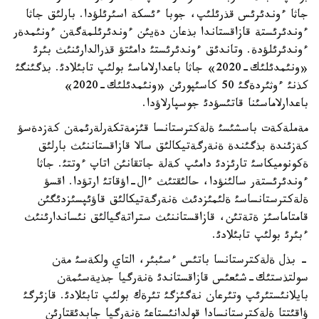
جاثا ءوندئرئس قذرئلئپ، جوبا ءئسكة اسئرئلؤدا. بارلئق جاثا
ءوندئرئستة قازاقستاندا بذعان دةيئن ءوندئرئلمةگةن ءونئمدةر
ءوندئرئلؤدة. وتاندئق ءوندئرئستئ دامئتؤ قذرالدارئنئث بئرئ
«ونئمدئلئك-2020» جاثا باعدارلاماسئ بولئپ تابئلادئ. بذگئنگئ
كذنئ ءوثئردةگئ 50 كاسئپورئن «ونئمدئلئك-2020»
باعدارلاماسئنا قاتئسؤدئ جوسپارلاؤدا.
مةملةكةت باسشئسئ ةلةكترستانسا قئزمةتكةرلةرئمةن كةزدةسؤ
كةزئندة بذگئندة ةنةرگةتيكالئق سالا قازاقستاننئث بارلئق
ةكونوميكاسئ تارئزدئ دامئپ كةلة جاتقانئن اتاپ ءوتتئ. جاثا
ءوندئرئستةر سالئنؤدا، حالئقتئث ءال-اؤقاتئ ارتؤدا. اقسؤ
ةلةكترستانساسئ ةلئمئزدئث ةنةرگةتيكالئق قاؤئپسئزدئگئن
قامتاماسئز ةتةتئن، قازاقستاننئث ستراتةگيالئق نئساندارئنئث
ءبئرئ بولئپ تابئلادئ.
- بذل ةلةكترستانسا باتئس ءسئبئر، التاي ولكةسئ مةن
سولتذستئك-شئعئس قازاقستاندئ ةنةرگيا جذيةسئمةن
بايلانئستئرئپ وتئرعان نةگئزگئ تئرةك بولئپ تابئلادئ. قازئرگئ
ؤاقئتتا ةلةكترستانسادا قولدانئستاعئ ةنةرگيا جابدئقتارئن