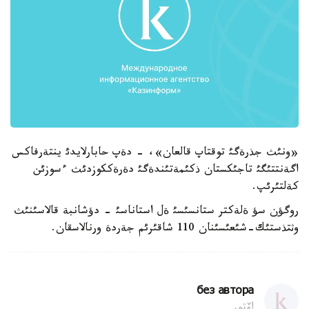
«ونئث جذرةگئ توقتاپ قالعان»، - دةپ حابارلايدئ ينتةرفاكس
اگةنتتئگئ تاجئكستان ذكئمةتئندةگئ دةرةككوزدئث ءسوزئن
كةلتئرئپ.
روگؤن سؤ ةلةكتر ستانسئسئ ةل استاناسئ - دؤشانبة قالاسئنئث
وثتذستئك-شئعئسئنان 110 شاقئرئم جةردة ورنالاسقان.
без автора
اۆتور