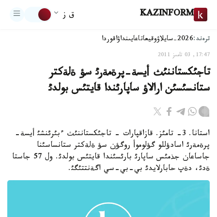
KAZINFORM
ق ز
ترەند:
2026-سايلاۋ
وقيعا
تاعايىنداۋ
اقوردا
17:47, 03 تامىز 2011
تاجئكستاننئث أيسة-پرةمةرئ سؤ ةلةكتر
ستانسئسئن ارالاؤ ساپارئندا قايتئس بولدئ
استانا. 3- تامئز. قازاقپارات - تاجئكستاننئث ءبئرئنشئ أيسة-
پرةمةرئ اسادؤللو گؤلوموأ روگؤن سؤ ةلةكتر ستانساسئنا
جاساعان جذمئس ساپارئ بارئسئندا قايتئس بولدئ. ول 57 جاستا
ةدئ، دةپ حابارلايدئ بي-بي-سي اگةنتتئگئ.