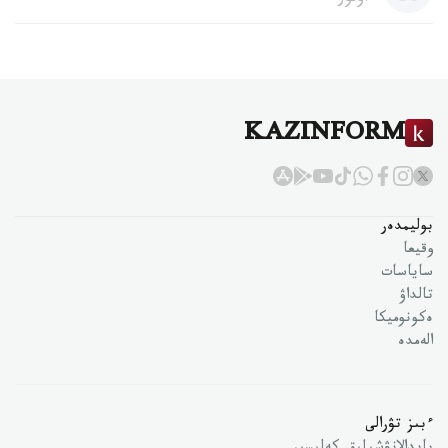
KAZINFORM
بوليمدەر
وقيعا
ساياسات
تالداۋ
ەكونوميكا
الەمدە
ءبىز تۋرالى