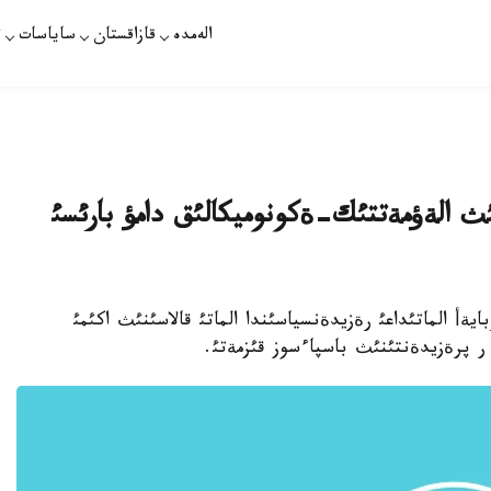
الەمدە
قازاقستان
ساياسات
ت
ئث الةؤمةتتئك-ةكونوميكالئق دامؤ بارئسئ
أ الماتئداعئ رةزيدةنسياسئندا الماتئ قالاسئنئث اكئمئ
ر پرةزيدةنتئنئث باسپاءسوز قئزمةتئ.