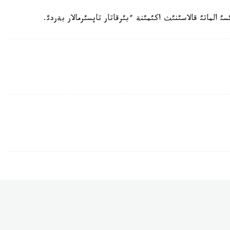
لماتئ قالاسئنئث اكئمئنة ءبئرقاتار تاپسئرمالار بةردئ.