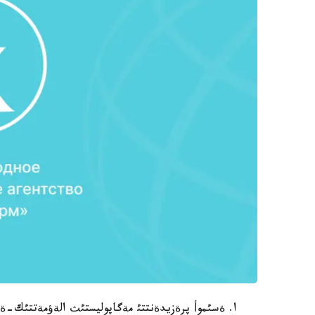
ا. ةسئموأ پرةزيدةنتتئ مةگاپوليستئث الةؤمةتتئك-ةكون