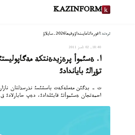
KAZINFORM
ترەند:
اقوردا
تاعايىنداۋ
وقيعا
2026-سايلاۋ
18:40, 02 تامىز 2011
ا. ةسئموأ پرةزيدةنتكة مةگاپوليست
تؤرالئ باياندادئ
ت - بذگئن مةملةكةت باسشئسئ نذرسذلتان نازارباية
احمةتجان ةسئموأتئ قابئلدادئ، دةپ حابارلادئ ق 