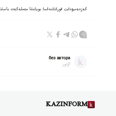
كةزدةسؤدئث قورئتئندئسئ بويئنشا مةملةكةت باسشئسئ ا
без автора
اۆتور
KAZINFORM