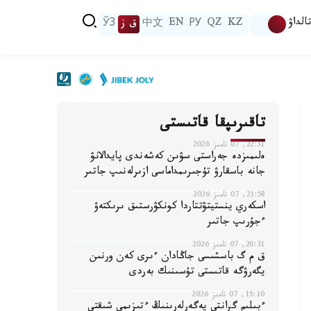
الداۋ
KZ
QZ
РУ
EN
中文
ق ز
ЎЗ
تاقىرىپقا قاتىستى
22:31, 07 تامىز 2026
ەلىمىزدە جەراستى سۋىن كەشەندى پايدالانۋ
جانە باسقارۋ تۇجىرىمداماسى ازىرلەنىپ جاتىر
21:58, 07 تامىز 2026
اسكەري ينستيتۋتتاردا كونكۋرستىق ىرىكتەۋ
ءجۇرىپ جاتىر
20:31, 07 تامىز 2026
ق م گ باسشىسى جاڭادان ءىرى كەن ورنىن
يگەرۋگە قاتىستى تۇسىنىك بەردى
15:10, 07 تامىز 2026
ءبىلىم گرانتى يەگەرلەرىنىڭ ءتىزىمى شىقتى