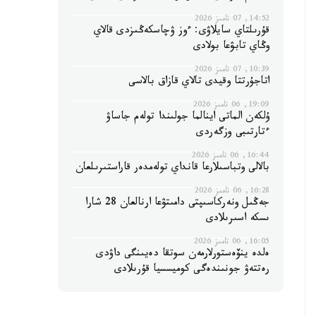
14:52, 07 تامىز 2026
قۇرىلتاي سايلاۋى: ءوز ۋچاسكەڭىزدى قالاي
وڭاي تابۋعا بولادى
10:39, 07 تامىز 2026
اتاجۇرتتا وقيدى تالاي قازاق بالاسى
19:09, 06 تامىز 2026
ۇلكەن الماتى اينالما جولىندا تولەم جاساۋ
ءتارتىبى وزگەردى
16:44, 06 تامىز 2026
بالالى وتباسىلارعا قانداي تولەمدەر قاراستىرىلعان
16:28, 06 تامىز 2026
جەڭىل ونەركاسىپتى دامىتۋعا ارنالعان 28 شارا
ىسكە اسىرىلادى
16:05, 06 تامىز 2026
ەلدە ينۆەستورلارمەن سوتقا دەيىنگى داۋدى
رەتتەۋ جونىندەگى كوميسسيا قۇرىلادى