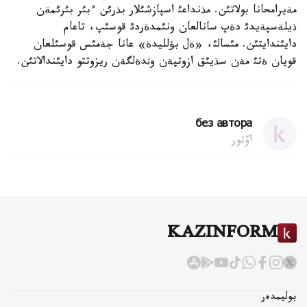
مةيرامحانا بولاتئن. مذنداعئ اسپازشئلار بذرئن ءبئر بئرئمةن
ذيلةسپةيدئ دةپ سانالعان ونئمدةردئ قوسئپ، تاعام
دايئندايتئن. مئسالئ، «ةل بؤلليدة» عانا جةمئس قوسئلعان
قويان ةتئ مةن سذيئق ازوتپةن وثدةلگةن ريزوتتو دايئندالاتئن.
без автора
اۆتور
KAZINFORM
بوليمدەر