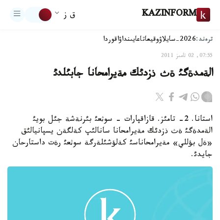
KAZINFORM
ق ز
ترەند:
2026-سايلاۋ
وقيعا
تاعايىنداۋ
اقوردا
07:55, 02 تامىز 2011
الةمدةگئ ةث ذزدئك مةيرامحانا جابئلدئ
استانا. 2- تامئز. قازاقپارات - سوثعئ بئرنةشة جئل بويئ
الةمدةگئ ةث ذزدئك مةيرامحانا سانالئپ كةلگةن يسپانيالئق
«ةل بؤللي» مةيرامحاناسئ كةلؤشئلةرگة سوثعئ رةت داستارحان
جايدئ.