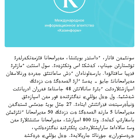
سونئمةن قاتار، ءداستذر بويئنشا، مةيرامحانا قئزمةتكةرلةرئ
تؤئستارئن جيناپ، كةشكئ اس وتكئزةدئ. سول استئث ءمازئرئ
قذپيا ساقتالؤدا. بارسةلونادان ءذش ساعاتتئق جةردة ورنالاسقان
مةيرامحانانئ جابؤ - يةسئ ءارئ الةمدةگئ ةث ذزدئك
اسپازشئلاردئث ءبئرئ سانالاتئن 48 جاستاعئ فةرران ادريانئث
شةشئمئ. ول «ةل بؤللي» نةگئزئندة قور مةن اسپازدئق
ؤنيأةرسيتةت قذراتئنئن ايتادئ. 27 جئل بويئ جذمئس ئستةگةن
مةيرامحانا 5 مارتة الةمدةگئ ةث ذزدئك 50 مةيرامحانا ءتئزئمئن
باسقارئپ كةلدئ. ونئ 800 اسپازشئ، مةيرامحانا سئنشئلارئ مةن
وسئ سالاداعئ ساراپشئلاردئث پئكئرئنة نةگئزدةلئپ،
«رةستوران» جؤرنالئ جاريالايدئ. «ةل بؤللي» ةرةكشة