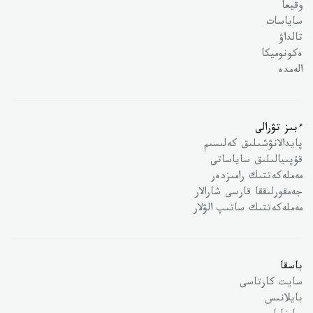
وقيعا
ساياسات
تالداۋ
ەكونوميكا
الەمدە
ءبىز تۋرالى
پايدالانۋشىلىق كەلىسىم
قۇپىيالىلىق ساياساتى
مەملەكەتتىك رامىزدەر
جەمقورلىققا قارسى شارالار
مەملەكەتتىك ساتىپ الۋلار
باسقا
سايت كارتاسى
بايلانىس