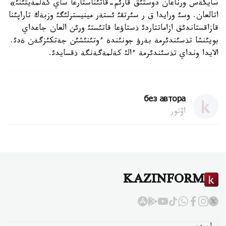
سايكةس ورناعان دوستئق قارئم-قاتئناستارعا ساي كةلمةيتئنئ»
اتالعان. وسئ ورايدا ق ر سئرتقئ ئستةر مينيسترلئگئ وزبةك تاراپئنا
قازاقستاندئق ازاماتتاردئ ذستاؤعا قاتئستئ ورئن العان جاعداي
بويئنشا تذسئندئرمة بةرؤ جونئندة ءوتئنئشئن جةتكئزگةن ةدئ.
الايدا ونداي تذسئندئرمة ءالئ كةلمةگةنگة ذقسايدئ.
без автора
اۆتور
KAZINFORM