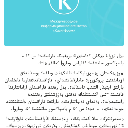
بذل تؤرالئ بذگئن ءداستذرلئ بريفينگ بارئسئندا س ءئ م
باسپاءسوز حاتشئسئ ءئلياس وماروأ ءمالئم ةتتئ.
«وزبةكستان رةسپؤبليكاسئ تاشكةنت وبلئسئ بوستاندئق
اؤدانئنئث پروكؤرورئ حابارلاعانئنداي، قازاقستاندئقتارعا تاعئلعان
بارلئق ايئپتار الئنئپ تاستالدئ. بذل رةتتة قازاقستان ازاماتتارئنا
قاتئستئ ءئس اكئمشئلئك قذقئق بذزؤشئلئق رةتئندة
راسئمدةلدئ. بذنداي قذجاتتاردئث بارلئعئ قازاقستان ةلشئلئگئنة
جولداندئ»، - دةدئ س ءئ م باسپاءسوز حاتشئسئ ءئ. وماروأ.
ةستةرئثئزگة سالا كةتةيئك، وثتذستئك قازاقستاننئث تاؤلارئندا
12 تؤريستئث جوعالئپ كةتكةنئن، ولاردئث تورتةؤئ-ةرةسةك،