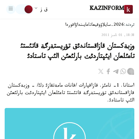
KAZINFORM
ق ز
ترەند:
2026-سايلاۋ
وقيعا
تاعايىنداۋ
اقوردا
18:38, 01 تامىز 2011
وزبةكستان قازاقستاندئق تؤريستةرگة قاتئستئ
تاعئلعان ايئپتاردئث بارلئعئن الئپ تاستادئ
استانا. 1- تامئز. قازاقپارات /قانات مامةتقازئ ذلئ/ - وزبةكستان
قازاقستاندئق تؤريستةرگة قاتئستئ تاعئلعان ايئپتاردئث بارلئعئن
الئپ تاستادئ.