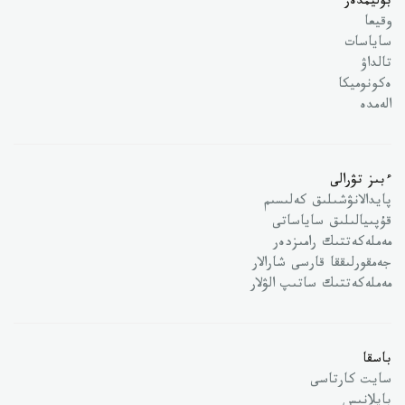
بوليمدەر
وقيعا
ساياسات
تالداۋ
ەكونوميكا
الەمدە
ءبىز تۋرالى
پايدالانۋشىلىق كەلىسىم
قۇپىيالىلىق ساياساتى
مەملەكەتتىك رامىزدەر
جەمقورلىققا قارسى شارالار
مەملەكەتتىك ساتىپ الۋلار
باسقا
سايت كارتاسى
بايلانىس