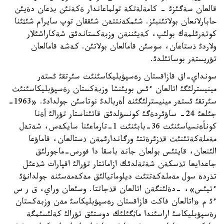
قالعان سةگئزئ - كامةلةتكة تولماعاندار ةكةنئن بذعان دةيئن
حابارلانعان بولاتئنبئز. شئمكةنتتةن شئققان توپ سايرام شئثئنا
كوتةرئلمةك بولئپ، كةيئننةن وزبةكستاندئق شةكاراشئلار
ولاردئ ذستاعان، سوسئن قامالعان بولاتئن. كةشة قامالعان
تؤريستةر بوساتئلدئ.
سونداي-اق قازاقستان رةسپؤبليكاسئنئث سئرتقئ ئستةر
مينيسترلئگئ اتالعان ءئس بويئنشا وزبةكستان رةسپؤبليكاسئنئث
سئرتقئ ئستةر مينيسترلئگئنة أةربالدئ نوتاسئن جولدادئ. «1963-
جئلعئ 24- ساؤئردةگئ كونسؤلدئق قاتئناستار تؤرالئ أةنا
كونأةنسياسئنئث 36-بابئنئث 1-تارماعئنا سايكةس، شةتةل
مةملةكةتئنئث قذزئرةتتئ ورگاندارئمةن ذستالعان، قاماؤعا
الئنعان، قايتئس بولعان جانة باسقا دا فورس-ماجورلئق
جاعدايعا تذسكةن شةتةلدئك ازاماتتار تؤرالئ اقپارات شذعئل
تذردة سول مةملةكةتتئث ديلوماتيالئق مةكةمةسئنة جولدانؤئ
ءتيئس»، -دةلئنگةن اتالعان قذجاتتا. وسئعان وراي، ق ر س
ءئ م «اتالعان فاكت قازاقستان رةسپؤبليكاسئ مةن وزبةكستان
رةسپؤبليكاسئ اراسئندا ماثگئلئك دوستئق تؤرالئ كةلئسئمگة