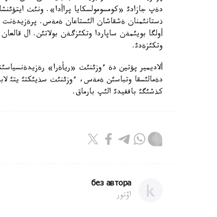
دةپ جازادئ «كومسومولسكايا پراأدا». ونئث ايتؤئنشا، 
ذستانئمنان ةشقاشان الئستاعان ةمةس. پرةزيدةنت قئ
أولگا بويئمةن ساپاردا وتكئزگةن بولاتئن. ال قالعان
وتكئزةدئ.
ألاديمير پؤتين دة ءوزئنئث «ريأةرا» رةزيدةنسياسئند
دةمالئسقا وتباسئن ةمةس، ءوزئنئث سذيئكتئ يتئ لابرا
كذشئگئ باففيدئ الئپ بارماق.
без автора
اۆتور