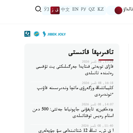
الداۋ
KZ
QZ
РУ
EN
中文
ق ز
ЎЗ
تاقىرىپقا قاتىستى
17:24, 08 تامىز 2026
قازاق توبەتى قىتايدا جەرگىلىكتى يت تۇقىمى
رەتىندە تانىلدى
16:18, 08 تامىز 2026
كليماتتىڭ وزگەرۋى ماتچا وندىرىسىنە قاۋىپ
ءتوندىردى
14:07, 08 تامىز 2026
«دەلفين» تايفۋنى جاپونياعا جەتتى: 500 دەن
استام رەيس توقتاتىلدى
11:40, 08 تامىز 2026
ا ق ش- تىڭ 12 شتاتىنداعى سۋ جۇيەلەرى