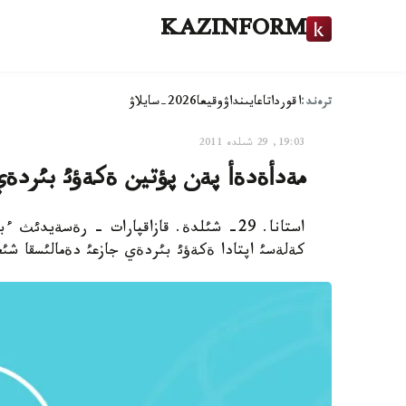
KAZINFORM
ترەند:
اقوردا
تاعايىنداۋ
وقيعا
2026-سايلاۋ
19:03, 29 شىلدە 2011
مةدأةدةأ پةن پؤتين ةكةؤئ بئردةي 
استانا. 29- شئلدة. قازاقپارات - رةسةيدئ
كةلةسئ اپتادا ةكةؤئ بئردةي جازعئ دةمالئسقا شئع