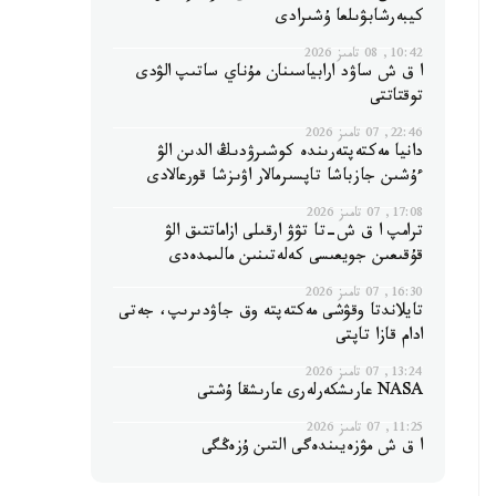
كيبەرشابۋىلعا ۇشىرادى
10:42, 08 تامىز 2026
ا ق ش ساۋد ارابياسىنان مۇناي ساتىپ الۋدى
توقتاتتى
22:46, 07 تامىز 2026
دانيا مەكتەپتەرىندە كوشىرۋدىڭ الدىن الۋ
ءۇشىن جازباشا تاپسىرمالار اۋىزشا قورعالادى
17:08, 07 تامىز 2026
ترامپ ا ق ش-تا تۋۋ ارقىلى ازاماتتىق الۋ
قۇقىعىن جويعىسى كەلەتىنىن مالىمدەدى
16:30, 07 تامىز 2026
تايلاندتا وقۋشى مەكتەپتە وق جاۋدىرىپ، جەتى
ادام قازا تاپتى
13:24, 07 تامىز 2026
NASA عارىشكەرلەرى عارىشقا ۇشتى
11:25, 07 تامىز 2026
ا ق ش مۋزەيىندەگى التىن ۇزەڭگى