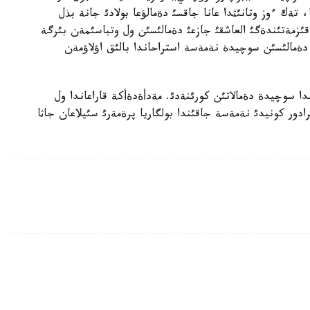
تةك ءوز وتانئثدا عانا جاقسئ دةمالؤعا بولادئ جانة بذل
زمةتئندةگئ العاشقئ جازعئ دةمالئسئن ول وتباسئمةن بئرگة
 دةمالئسئن سوچيدة نةمةسة استراحاندا بالئق اؤلاؤمةن
ا سوچيدة دةمالاتئن كورئنةدئ. مةدأةدةأكة قاراعاندا ول
دور كونيدئ نةمةسة جاقئندا بولگاريا پرةمةرئ سئيلاعان جاثا