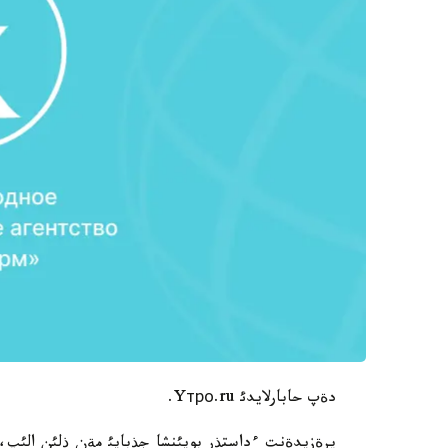
دةپ حابارلايدئ Yтро.ru.
پرةزيدةنت ءداستذر بويئنشا جذبايئ مةن ذلئن الئپ