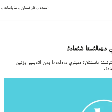
الەمدە
قازاقستان
ساياسات
ت
دةمالئسقا شئعادئ
ث ءبئرئنشئ باسشئلارئ دميتري مةدأةدةأ پةن ألاديمير پؤتين
ادئ،