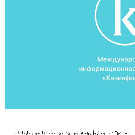
، سوچيدةگئ «بوچاروأ رؤچةي» رةزيدةنسياسئنا جول تارتادئ،