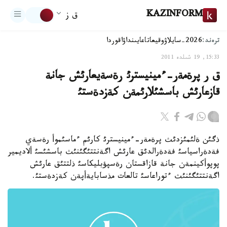
KAZINFORM
ق ز
ترەند:
2026-سايلاۋ
وقيعا
تاعايىنداۋ
اقوردا
15:33, 19 شىلدە 2011
ق ر پرةمةر-ءمينيسترئ رةسةيعارئش جانة
قازعارئش باسشئلارئمةن كةزدةستئ
ذگئن ةلئمئزدئث پرةمةر-ءمينيسترئ كارئم ءماسئموأ رةسةي
فةدةراسياسئ فةدةرالدئق عارئش اگةنتتئگئنئث باسشئسئ ألاديمير
پوپوأكينمةن جانة قازاقستان رةسپؤبليكاسئ ذلتتئق عارئش
اگةنتتئگئنئث ءتوراعاسئ تالعات مذسابايةأپةن كةزدةستئ.