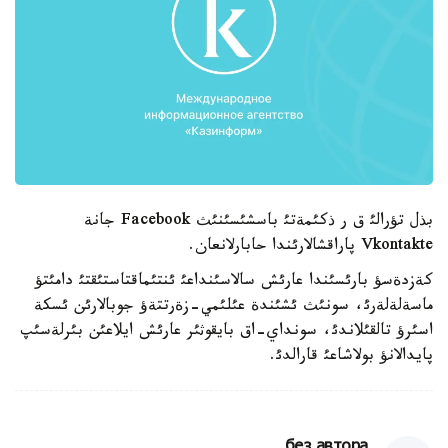
بذل تؤرالئ ق ر ذكئمةتئ باسشئسئنئث Facebook جانة
Vkontakte پاراقشالارئندا حابارلانعان.
كةزدةسؤ بارئسئندا عارئش سالاسئنداعئ ئنتئماقتاستئقتئ دامئتؤ
ماسةلةلةرئ، سونئث ئشئندة عئلئمي-زةرتتةؤ جوبالارئن ئسكة
اسئرؤ تالقئلاندئ، سونداي-اق بايقوثئر عارئش ايلاعئن بئرلةسئپ
پايدالانؤ بولاشاعئ قارالدئ.