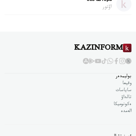
без автора
اۆتور
KAZINFORM
بوليمدەر
وقيعا
ساياسات
تالداۋ
ەكونوميكا
الەمدە