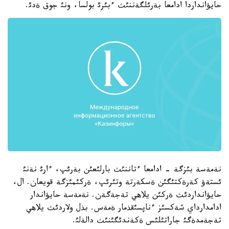
حايؤانداردا ادامعا بةرئلگةننئث ءبئرئ بولسا، ونئ جوق ةدئ.
نةمةسة بئزگة - ادامعا ءتاننئث بارلئعئن بةرئپ، ءارئ نةنئ
ئستةؤ كةرةكتئگئن ةسكةرتة وتئرئپ، ةركئمئزگة قويعان. ال،
حايؤانداردئث ةركئن يلاهي تةجةگةن. نةمةسة حايؤاندار
ادامدارداي شةكسئز ءناپسئقذمار ةمةس. بذل ولاردئث يلاهي
تةجةمدةگئ جاراتئلئس ةكةندئگئنئث دالةلئ.