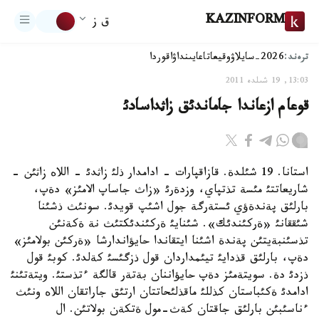
KAZINFORM
ق ز
ترەند:
2026-سايلاۋ
وقيعا
تاعايىنداۋ
اقوردا
13:03, 19 شىلدە 2011
قوعام ازعاندا جاماندئق زاثداسادئ
استانا. 19 شئلدة. قازاقپارات - ادامدار ذلئ زاثدئ - اللاه زاثئن -
شاريعاتتئ مئسة تذتپاي، وزدةرئ «زاث جاساپ الامئز» دةپ،
بارلئق پةندةؤي ئستةرگة جول اشئپ قويدئ. سونئث ذشئنا
شئققانئ «ةركئندئك». شئنايئ ةركئندئكتئث نة ةكةنئن
تذسئنبةيتئن پةندة اشئنا ايتقاندا حايؤاندارشا «ةركئن بولامئز»
دةپ، بارلئق قذدايئ تيئمداردان قول ذزگئسئ كةلدئ. كوبئ قول
ذزدئ دة. سويتةمئز دةپ حايؤاننان بةتةر قالگة ءتذستئ. ويتةتئنئ
ادامدئ ةكئباستان كذللئ ماقذلئحاتتان ارتئق جاراتقان اللاه ونئث
ءناسئبئن بارلئق جاقتان كةث-مول ةتكةن بولاتئن. ال