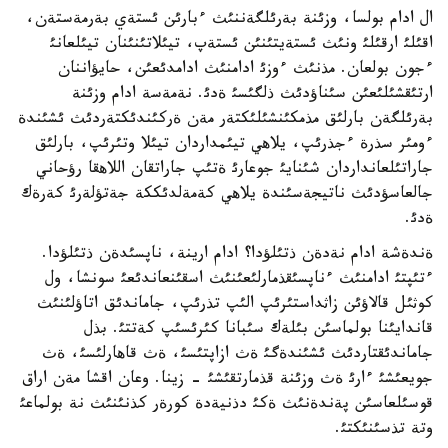
ال ادام بولسا، وزئنة بةرئلگةننئث ءبارئن ئستةي بةرمةستةن،
اقئلئ ارقئلئ ونئث ئستةيتئنئن ئستةپ، تيئلاتئنئنان تيئلعانئ
ءجون بولعان. مذنئث ءوزئ ادامنئث ادامدئعئن، حايؤاننان
ارتئقشئلئعئن سئناؤدئث ذلگئسئ ةدئ. نةمةسة ادام وزئنة
بةرئلگةن بارلئق مذمكئنشئلئكتةر مةن ةركئندئكتةردئث ئشئندة
ءومئر سذرة ءجذرئپ، يلاهي تيئمداردان تيئلا وتئرئپ، بارلئق
جاراتئلعانداردان شئنايئ جوعارئ ةتئپ جاراتقان اللاهقا رؤحاني
جالعاسؤدئث ناتيجةسئندة يلاهي كةمةلدئككة جةتؤلةرئ كةرةك
ةدئ.
ةندةشة ادام نةدةن ذتئلؤدا؟ ادام ارينة، ناپسئدةن ذتئلؤدا.
ءتئپتئ ادامنئث ءناپسئقذمارلئعئنئث اسقئنعاندئعئ سونشا، ول
كوثئل قالاؤئن زاثداستئرئپ الئپ تذرئپ، جاماندئق اتاؤلئنئث
قاندايئنا بولماسئن بئلةك سئبانا كئرئسئپ كةتتئ. بذل
جاماندئقتاردئث ئشئندةگئ ةث ازاپتئسئ، ةث قاهارلئسئ، ةث
جويعئشئ ءارئ ةث وزئنة قذمارتقئشئ - زينا. وعان اقشا مةن اراق
قوسئلعاسئن پةندةنئث ةكئ دذنيةدة كورةر كذنئنئث نة بولماعئ
وتة تذسئنئكتئ.