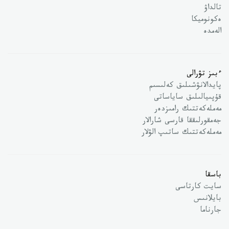
تالداۋ
ەكونوميكا
الەمدە
ءبىز تۋرالى
پايدالانۋشىلىق كەلىسىم
قۇپىيالىلىق ساياساتى
مەملەكەتتىك رامىزدەر
جەمقورلىققا قارسى شارالار
مەملەكەتتىك ساتىپ الۋلار
باسقا
سايت كارتاسى
بايلانىس
جارناما