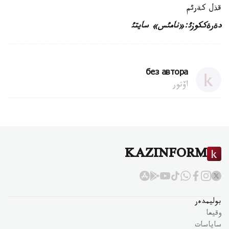
قذل كةرئم
دةرةككوزئ:«نامئس» سايتئ
без автора
اۆتور
KAZINFORM
بوليمدەر
وقيعا
ساياسات