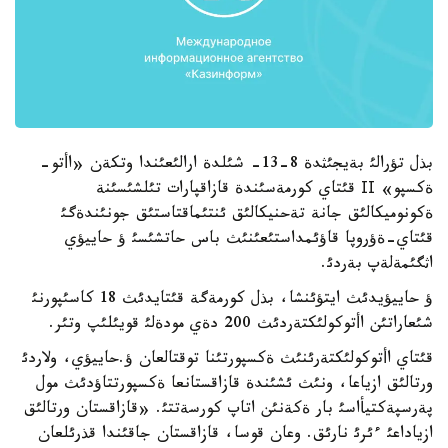
بذل تؤرالئ بةيجئثدة 8-13- شئلدة ارالئعئندا وتكةن «اأتو-
ةكسپو» ІІ قئتاي كورمةسئندة قازاقپارات تئلشئسئنة
ةكونوميكالئق جانة تةحنيكالئق ئنتئماقتاستئق جونئندةگئ
قئتاي-ةؤروپا قاؤئمداستئعئنئث باس حاتشئسئ ؤ حاييؤي
اثگئمةلةپ بةردئ.
ؤ حاييؤيدئث ايتؤئنشا، بذل كورمةگة قئتايدئث 18 كاسئپورنئ
شئعاراتئن اأتوكولئكتةردئث 200 دةي مودةلئ قويئلئپ وتئر.
قئتاي اأتوكولئكتةرئنئث ةكسپورتئنا توقتالعان ؤ.حاييؤي، ولاردئ
ورتالئق ازياعا، ونئث ئشئندة قازاقستانعا ةكسپورتتاؤدئث مول
پةرسپةكتيأاسئ بار ةكةنئن اتاپ كورسةتتئ. «قازاقستان ورتالئق
ازياداعئ ءئرئ نارئق. وعان قوسا، قازاقستان جاقئندا قذرئلعان