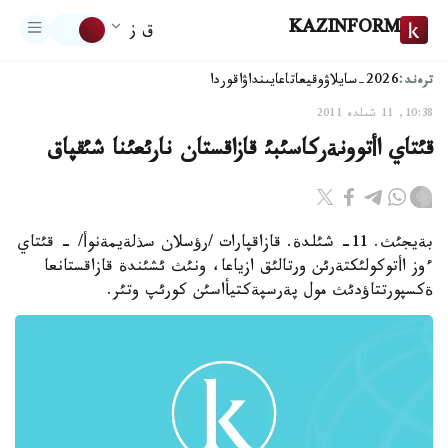
KAZINFORM
ق ز
ترەند:
2026-سايلاۋ
وقيعا
تاعايىنداۋ
اقوردا
10:38, 11 شىلدە 2011
قئتاي اأتوونةركاسئبئ قازاقستان نارئعئنا شئقپاق
بةيجئث. 11- شئلدة. قازاقپارات /رؤسلان سذلةيمةنوأ/ - قئتاي
ءوز اأتوكولئكتةرئن ورتالئق ازياعا، ونئث ئشئندة قازاقستانعا
ةكسپورتتاؤدئث مول پةرسپةكتيأاسئن كورئپ وتئر.