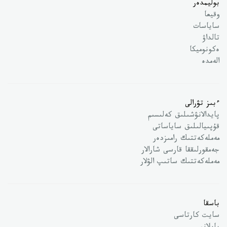
بوليمدەر
وقيعا
ساياسات
تالداۋ
ەكونوميكا
الەمدە
ءبىز تۋرالى
پايدالانۋشىلىق كەلىسىم
قۇپىيالىلىق ساياساتى
مەملەكەتتىك رامىزدەر
جەمقورلىققا قارسى شارالار
مەملەكەتتىك ساتىپ الۋلار
باسقا
سايت كارتاسى