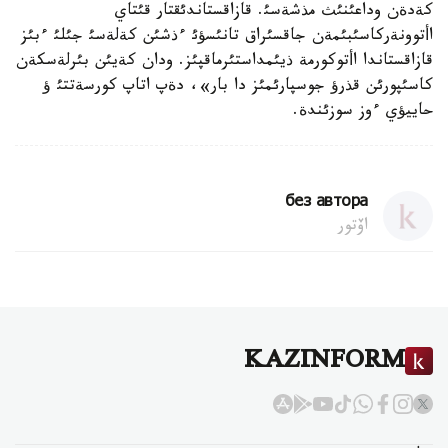
كةدةن وداعئنئث مذشةسئ. قازاقستاندئقتار قئتاي
اأتوونةركاسئبئمةن جاقسئراق تانئسؤئ ءذشئن كةلةسئ جئلئ ءبئز
قازاقستاندا اأتوكورمة ذيئمداستئرماقپئز. ودان كةيئن بئرلةسكةن
كاسئپورئن قذرؤ جوسپارئمئز دا بار»، دةپ اتاپ كورسةتتئ ؤ
حاييؤي ءوز سوزئندة.
без автора
اۆتور
KAZINFORM