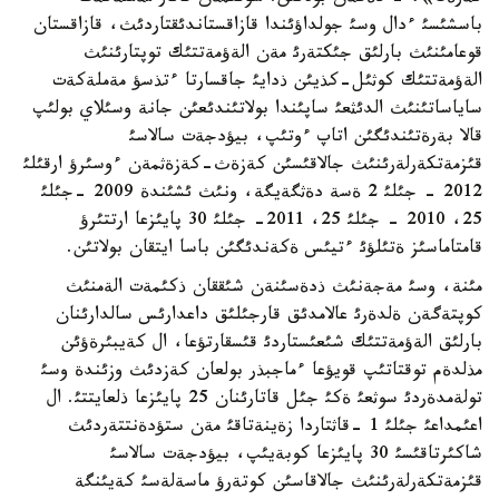
باسشئسئ ءدال وسئ جولداؤئندا قازاقستاندئقتاردئث، قازاقستان
قوعامئنئث بارلئق جئكتةرئ مةن الةؤمةتتئك توپتارئنئث
الةؤمةتتئك كوثئل-كذيئن ذدايئ جاقسارتا ءتذسؤ مةملةكةت
ساياساتئنئث الدئثعئ ساپئندا بولاتئندئعئن جانة وسئلاي بولئپ
قالا بةرةتئندئگئن اتاپ ءوتئپ، بيؤدجةت سالاسئ
قئزمةتكةرلةرئنئث جالاقئسئن كةزةث-كةزةثمةن ءوسئرؤ ارقئلئ
2012 - جئلئ 2 ةسة دةثگةيگة، ونئث ئشئندة 2009 -جئلئ
25، 2010 - جئلئ 25، 2011- جئلئ 30 پايئزعا ارتتئرؤ
قامتاماسئز ةتئلؤئ ءتيئس ةكةندئگئن باسا ايتقان بولاتئن.
مئنة، وسئ مةجةنئث ذدةسئنةن شئققان ذكئمةت الةمنئث
كوپتةگةن ةلدةرئ عالامدئق قارجئلئق داعدارئس سالدارئنان
بارلئق الةؤمةتتئك شئعئستاردئ قئسقارتؤعا، ال كةيبئرةؤئن
مذلدةم توقتاتئپ قويؤعا ءماجبذر بولعان كةزدئث وزئندة وسئ
تولةمدةردئ سوثعئ ةكئ جئل قاتارئنان 25 پايئزعا ذلعايتتئ. ال
اعئمداعئ جئلئ 1 -قاثتاردا زةينةتاقئ مةن ستؤدةنتتةردئث
شاكئرتاقئسئ 30 پايئزعا كوبةيئپ، بيؤدجةت سالاسئ
قئزمةتكةرلةرئنئث جالاقاسئن كوتةرؤ ماسةلةسئ كةيئنگة