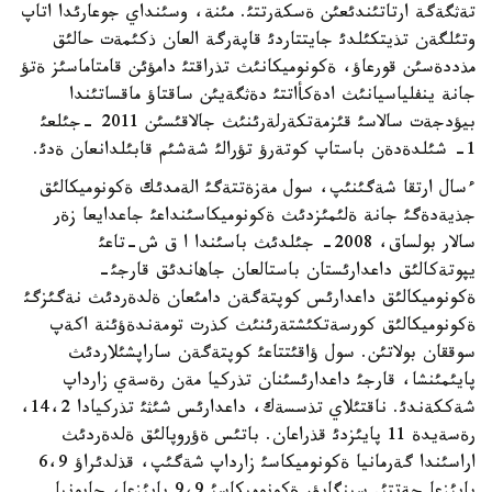
تةثگةگة ارتاتئندئعئن ةسكةرتتئ. مئنة، وسئنداي جوعارئدا اتاپ
وتئلگةن تذيتكئلدئ جايتتاردئ قاپةرگة العان ذكئمةت حالئق
مذددةسئن قورعاؤ، ةكونوميكانئث تذراقتئ دامؤئن قامتاماسئز ةتؤ
جانة ينفلياسيانئث ادةكأاتتئ دةثگةيئن ساقتاؤ ماقساتئندا
بيؤدجةت سالاسئ قئزمةتكةرلةرئنئث جالاقئسئن 2011 -جئلعئ
1- شئلدةدةن باستاپ كوتةرؤ تؤرالئ شةشئم قابئلدانعان ةدئ.
ءسال ارتقا شةگئنئپ، سول مةزةتتةگئ الةمدئك ةكونوميكالئق
جذيةدةگئ جانة ةلئمئزدئث ةكونوميكاسئنداعئ جاعدايعا زةر
سالار بولساق، 2008- جئلدئث باسئندا ا ق ش-تاعئ
يپوتةكالئق داعدارئستان باستالعان جاهاندئق قارجئ-
ةكونوميكالئق داعدارئس كوپتةگةن دامئعان ةلدةردئث نةگئزگئ
ةكونوميكالئق كورسةتكئشتةرئنئث كذرت تومةندةؤئنة اكةپ
سوققان بولاتئن. سول ؤاقئتتاعئ كوپتةگةن ساراپشئلاردئث
پايئمئنشا، قارجئ داعدارئسئنان تذركيا مةن رةسةي زارداپ
شةككةندئ. ناقتئلاي تذسسةك، داعدارئس شئثئ تذركيادا 14،2،
رةسةيدة 11 پايئزدئ قذراعان. باتئس ةؤروپالئق ةلدةردئث
اراسئندا گةرمانيا ةكونوميكاسئ زارداپ شةگئپ، قذلدئراؤ 6،9