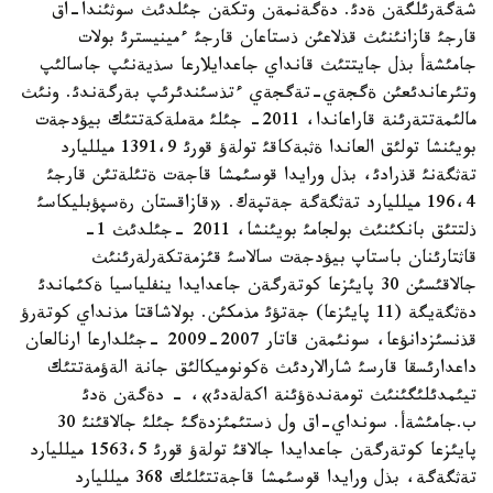
شةگةرئلگةن ةدئ. دةگةنمةن وتكةن جئلدئث سوثئندا-اق
قارجئ قازانئنئث قذلاعئن ذستاعان قارجئ ءمينيسترئ بولات
جامئشةأ بذل جايتتئث قانداي جاعدايلارعا سذيةنئپ جاسالئپ
وتئرعاندئعئن ةگجةي-تةگجةي ءتذسئندئرئپ بةرگةندئ. ونئث
مالئمةتتةرئنة قاراعاندا، 2011- جئلئ مةملةكةتتئك بيؤدجةت
بويئنشا تولئق العاندا ةثبةكاقئ تولةؤ قورئ 1391،9 ميلليارد
تةثگةنئ قذرادئ، بذل ورايدا قوسئمشا قاجةت ةتئلةتئن قارجئ
196،4 ميلليارد تةثگةگة جةتپةك. «قازاقستان رةسپؤبليكاسئ
ذلتتئق بانكئنئث بولجامئ بويئنشا، 2011 -جئلدئث 1-
قاثتارئنان باستاپ بيؤدجةت سالاسئ قئزمةتكةرلةرئنئث
جالاقئسئن 30 پايئزعا كوتةرگةن جاعدايدا ينفلياسيا ةكئماندئ
دةثگةيگة (11 پايئزعا) جةتؤئ مذمكئن. بولاشاقتا مذنداي كوتةرؤ
قذنسئزدانؤعا، سونئمةن قاتار 2007-2009 -جئلدارعا ارنالعان
داعدارئسقا قارسئ شارالاردئث ةكونوميكالئق جانة الةؤمةتتئك
تيئمدئلئگئنئث تومةندةؤئنة اكةلةدئ»، - دةگةن ةدئ
ب.جامئشةأ. سونداي-اق ول ذستئمئزدةگئ جئلئ جالاقئنئ 30
پايئزعا كوتةرگةن جاعدايدا جالاقئ تولةؤ قورئ 1563،5 ميلليارد
تةثگةگة، بذل ورايدا قوسئمشا قاجةتتئلئك 368 ميلليارد