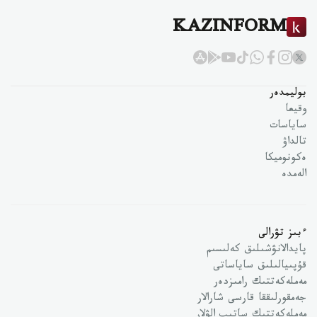
KAZINFORM
بوليمدەر
وقيعا
ساياسات
تالداۋ
ەكونوميكا
الەمدە
ءبىز تۋرالى
پايدالانۋشىلىق كەلىسىم
قۇپىيالىلىق ساياساتى
مەملەكەتتىك رامىزدەر
جەمقورلىققا قارسى شارالار
مەملەكەتتىك ساتىپ الۋلار