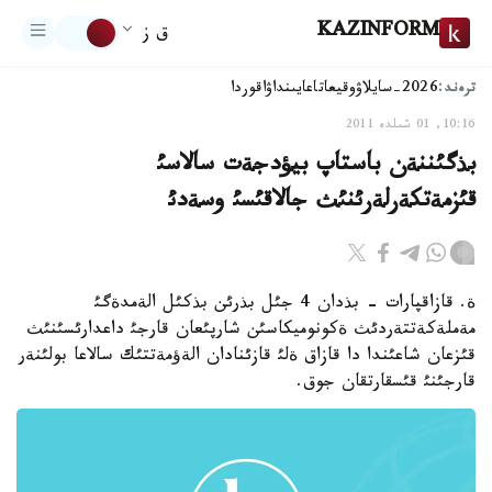
KAZINFORM
ق ز
ترەند:
2026-سايلاۋ
وقيعا
تاعايىنداۋ
اقوردا
10:16, 01 شىلدە 2011
بذگئننةن باستاپ بيؤدجةت سالاسئ
قئزمةتكةرلةرئنئث جالاقئسئ وسةدئ
ة. قازاقپارات - بذدان 4 جئل بذرئن بذكئل الةمدةگئ
مةملةكةتتةردئث ةكونوميكاسئن شارپئعان قارجئ داعدارئسئنئث
قئزعان شاعئندا دا قازاق ةلئ قازئنادان الةؤمةتتئك سالاعا بولئنةر
قارجئنئ قئسقارتقان جوق.