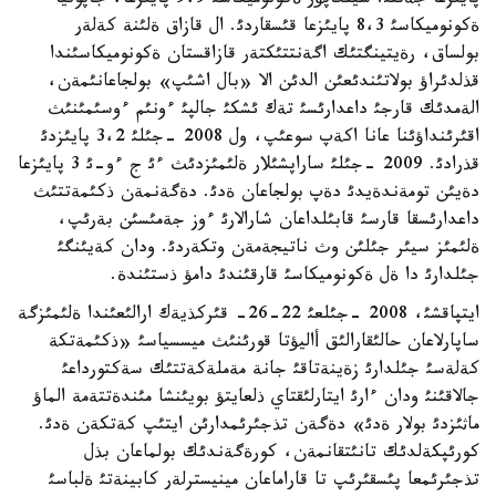
پايئزعا جةتتئ. سينگاپؤر ةكونوميكاسئ 9،9 پايئزعا، جاپونيا
ةكونوميكاسئ 8،3 پايئزعا قئسقاردئ. ال قازاق ةلئنة كةلةر
بولساق، رةيتينگتئك اگةنتتئكتةر قازاقستان ةكونوميكاسئندا
قذلدئراؤ بولاتئندئعئن الدئن الا «بال اشئپ» بولجاعانئمةن،
الةمدئك قارجئ داعدارئسئ تةك ئشكئ جالپئ ءونئم ءوسئمئنئث
اقئرئنداؤئنا عانا اكةپ سوعئپ، ول 2008 -جئلئ 3،2 پايئزدئ
قذرادئ. 2009 -جئلئ ساراپشئلار ةلئمئزدئث ءئ ج ءو-ئ 3 پايئزعا
دةيئن تومةندةيدئ دةپ بولجاعان ةدئ. دةگةنمةن ذكئمةتتئث
داعدارئسقا قارسئ قابئلداعان شارالارئ ءوز جةمئسئن بةرئپ،
ةلئمئز سيئر جئلئن وث ناتيجةمةن وتكةردئ. ودان كةيئنگئ
جئلدارئ دا ةل ةكونوميكاسئ قارقئندئ دامؤ ذستئندة.
ايتپاقشئ، 2008 -جئلعئ 22-26- قئركذيةك ارالئعئندا ةلئمئزگة
ساپارلاعان حالئقارالئق أاليؤتا قورئنئث ميسسياسئ «ذكئمةتكة
كةلةسئ جئلدارئ زةينةتاقئ جانة مةملةكةتتئك سةكتورداعئ
جالاقئنئ ودان ءارئ ايتارلئقتاي ذلعايتؤ بويئنشا مئندةتتةمة الماؤ
ماثئزدئ بولار ةدئ» دةگةن تذجئرئمدارئن ايتئپ كةتكةن ةدئ.
كورئپكةلدئك تانئتقانمةن، كورةگةندئك بولماعان بذل
تذجئرئمعا پئسقئرئپ تا قاراماعان مينيسترلةر كابينةتئ ةلباسئ