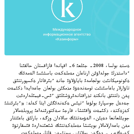
ةستة بولسا، 2008- جئلعئ 6- اقپاندا قازاقستان حالقئنا
ءداستذرلئ جولداؤئن ارناعان مةملةكةت باسشئسئ الةمدئك
ةكونوميكانئث بولجامدئ باياؤلاؤئ جانة ءبئرقاتار ةكسپورتتئق
تاؤارلار باعاسئنئث تومةندةؤئ مذمكئن بولعان جاعدايدا ذكئمةت
پةن ذلتتئق بانكتة تذراقتاندئرؤشئلئق ءئس-قيمئلداردئث
جةدةل جوسپارئ بولؤعا ءتيئس ةكةندئگئن ايتا كةلة: «ءبئرئنشئ
كةزةكتة، ذكئمةت ؤاقئتشا، قارجئ سةكتورئنداعئ پروبلةمالار
جويئلعانعا دةيئن، الةؤمةتتئك سالادان وزگة، بارلئق باعئتتار
مةن باعدارلامالار بويئنشا مةملةكةتتئك شئعئنداردئ قئسقارتؤئ
كةرةك»، - دةگةن بولاتئن. سونئمةن قاتار مةملةكةت