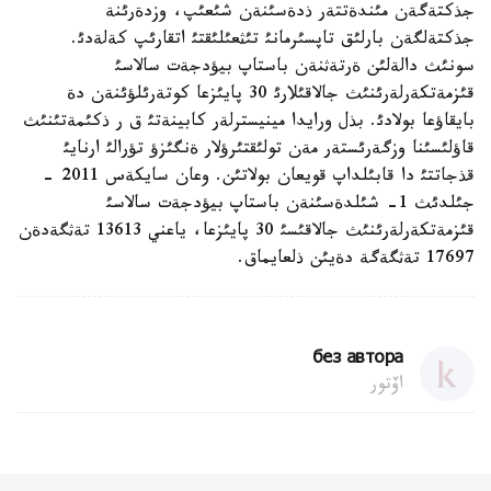
جذكتةگةن مئندةتتةر ذدةسئنةن شئعئپ، وزدةرئنة
جذكتةلگةن بارلئق تاپسئرمانئ تئثعئلئقتئ اتقارئپ كةلةدئ.
سونئث دالةلئن ةرتةثنةن باستاپ بيؤدجةت سالاسئ
قئزمةتكةرلةرئنئث جالاقئلارئ 30 پايئزعا كوتةرئلؤئنةن دة
بايقاؤعا بولادئ. بذل ورايدا مينيسترلةر كابينةتئ ق ر ذكئمةتئنئث
قاؤلئسئنا وزگةرئستةر مةن تولئقتئرؤلار ةنگئزؤ تؤرالئ ارنايئ
قذجاتتئ دا قابئلداپ قويعان بولاتئن. وعان سايكةس 2011 -
جئلدئث 1- شئلدةسئنةن باستاپ بيؤدجةت سالاسئ
قئزمةتكةرلةرئنئث جالاقئسئ 30 پايئزعا، ياعني 13613 تةثگةدةن
17697 تةثگةگة دةيئن ذلعايماق.
без автора
اۆتور