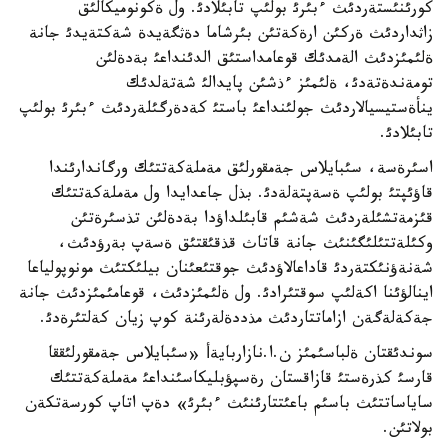
كورئنئستةردئث ءبئرئ بولئپ تابئلادئ. ول ةكونوميكالئق
زاثداردئث ةركئن ارةكةتئن بئرشاما دةثگةيدة شةكتةيدئ جانة
ةلئمئزدئث الةمدئك قوعامداستئق الدئنداعئ بةدةلئن
تومةندةتةدئ، ةلئمئز ءذشئن پايدالئ شةتةلدئك
ينأةستيسيالاردئث جولئنداعئ باستئ كةدةرگئلةردئث ءبئرئ بولئپ
تابئلادئ.
اسئرةسة، سئبايلاس جةمقورلئق مةملةكةتتئك ورگاندارئندا
قاؤئپتئ بولئپ ةسةپتةلةدئ. بذل جاعدايدا ول مةملةكةتتئك
قئزمةتشئلةردئث شةشئم قابئلداؤدا بةدةلئن تذسئرةتئن
وكئلةتتئلئگئنئث جانة قاتاث قذقئقتئق ةسةپ بةرؤدئث،
شةنةؤنئكتةردئ قاداعالاؤدئث جوقتئعئنان بيلئكتئث مونوپولياعا
اينالؤئنا اكةلئپ سوقتئرادئ. ول ةلئمئزدئث، قوعامئمئزدئث جانة
جةكةلةگةن ازاماتتاردئث مذددةلةرئنة كوپ زيان كةلتئرةدئ.
سوندئقتان ةلباسئمئز ن.ا.نازاربايةأ «سئبايلاس جةمقورلئققا
قارسئ كذرةستئ قازاقستان رةسپؤبليكاسئنداعئ مةملةكةتتئك
ساياساتتئث باسئم باعئتتارئنئث ءبئرئ» دةپ اتاپ كورسةتكةن
بولاتئن.