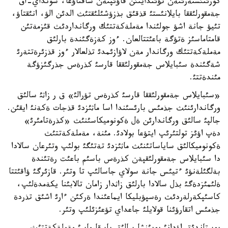
كورئنئستةرئنةن تؤئندايتئن قاؤئپتةن ساقتاؤعا، سونداي-اق
جةمقورلئققا بايلانئستئ قذقئق بذزؤشئلئقتئث الدئن الؤ، انئقتاؤ،
تئيؤ جانة اشؤ جولئندا مةملةكةتتئك ورگانداردئث قئزمةتئن
قامتاماسئز ةتؤگة باعئتتالعان. ءوز كةزةگئندة بارلئق
مةملةكةتتئك ورگاندار مةن لاؤازئمدئ تذلعالار ءوز قذزئرةتتةرئ
شةگئندة سئبايلاس جةمقورلئققا قارسئ كذرةس جذرگئزؤگة
مئندةتتئ.
«سئبايلاس جةمقورلئققا قارسئ كذرةس تؤرالئ» ق ر زاثئ سالئق
ورگاندارئنئث جذمئس بارئسئندا اسا ماثئزدئ قذجات ةكةنئ ايقئن.
جالپئ سالئق ورگاندارئن ةل ةكونوميكاسئنئث «كذرةتامئرئ»
دةپ اؤئز تولتئرئپ ايتؤعا بولادئ. مئنة، مةملةكةتتئث
ةكونوميكالئق ساياساتئنئث ماثئزدئ تةتئگئ بولئپ وتئرعان سالادا
دا سئبايلاس جةمقورلئقپةن كذرةس باسئم باعئت رةتئندة
بةلگئلةنؤئ ءتيئس جانة سولاي جاسالئپ تا وتئر. قازئرگئ ؤاقئتتا
ةلئمئزدةگئ بذل سالادا بارلئق زاثدار زامان تالابئنا يكةمدةلئپ،
كاسئپكةرلةردئث رةسپؤبليكا ايماعئندا ةركئن ءارئ اشئق تذردة
جذمئس اتقارؤئنا قولايلئ جاعداي تؤعئزئلئپ وتئر.