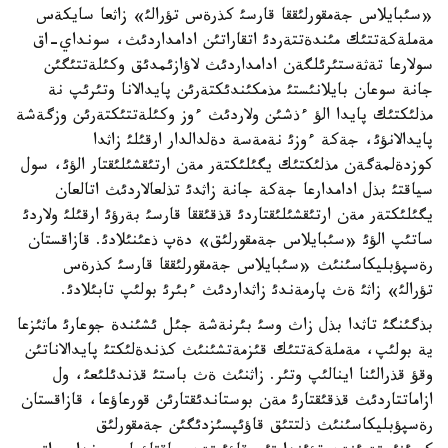
«سئبايلاس جةمقورلئققا قارسئ كذرةس تؤرالئ» زاثعا سايكةس
مةملةكةتتئك مئندةتتةردئ اتقاراتئن ادامداردئث، سونداي-اق
سولارعا تةثةستئرئلگةن ادامداردئث لاؤازئمدئق وكئلةتتئگئن
جانة سوعان بايلانئستئ مذمكئندئكتةرئن پايدالانا وتئرئپ نة
مذلئكتئك پايدا الؤ ءذشئن ولاردئث ءوز وكئلةتتئكتةرئن وزگةشة
پايدالانؤئ، جةكة ءوزئ نةمةسة دةلدالدار ارقئلئ زاثدا
كوزدةلمةگةن مذلئكتئك يگئلئكتةر مةن ارتئقشئلئقتار الؤئ، سول
سياقتئ بذل ادامدارعا جةكة جانة زاثدئ تذلعالاردئث اتالعان
يگئلئكتةر مةن ارتئقشئلئقتاردئ قذقئققا قارسئ بةرؤئ ارقئلئ ولاردئ
ساتئپ الؤئ «سئبايلاس جةمقورلئق» دةپ ذعئنئلادئ. قازاقستان
رةسپؤبليكاسئنئث «سئبايلاس جةمقورلئققا قارسئ كذرةس
تؤرالئ» زاثئ ةث پارمةندئ زاثداردئث ءبئرئ بولئپ تابئلادئ.
بذگئنگئ تاثدا بذل زاث وسئ بئرنةشة جئل ئشئندة جوعارئ ماثئزعا
ية بولئپ، مةملةكةتتئك قئزمةتشئنئث كذندةلئكتئ پايدالاناتئن
وقؤ قذرالئنا اينالئپ وتئر. زاثنئث ةث باستئ قذندئلئعئ، ول
ازاماتتاردئث قذقئقتارئ مةن بوستاندئقتارئن قورعاؤعا، قازاقستان
رةسپؤبليكاسئنئث ذلتتئق قاؤئپسئزدئگئن جةمقورلئق