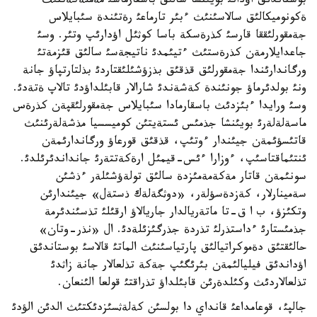
بوستاندئق اؤدانئ بويئنشا سالئق باسقارماسئ مةملةكةتتئث
ةكونوميكالئق سالاسئنئث ءبئر تارماعئ رةتئندة سئبايلاس
جةمقورلئققا قارسئ كذرةسكة باسا كوثئل اؤدارئپ وتئر. وسئ
جاعدايلارمةن كذرةستئث ءتيئمدئ ناتيجةسئ سالئق قئزمةتئ
ورگاندارئندا جةمقورلئق قذقئق بذزؤشئلئقتاردئ بذلتارتپاؤ جانة
ونئ بولدئرماؤ جونئندة كةشةندئ شارالار قابئلداؤدئ تالاپ ةتةدئ.
وسئ ورايدا ءبئزدئث باسقارمادا سئبايلاس جةمقورلئقپةن كذرةس
ماسةلةلةرئ بويئنشا جذمئس ئستةيتئن كوميسسيا مذشةلةرئنئث
قاتئسؤئمةن جيئندار ءوتئپ، قذقئق قورعاؤ ورگاندارئمةن
ئنتئماقتاسئپ، ءوزارا ءئس-قيمئل ارةكةتتةرئ جانداندئرئلدئ.
سونئمةن قاتار مةكةمةمئزدة سالئق تولةؤشئلةر ءذشئن
سةمينارلار، كةزدةسؤلةر، «دوثگةلةك ذستةل» جيئندارئن
وتكئزؤ، ب ا ق-تا ماتةريالدار جاريالاؤ ارقئلئ تذسئندئرمة
جذمئستارئ ءداستذرلئ تذردة جذرگئزئلةدئ. ال «نذر-وتان»
حالئقتئق دةموكراتيالئق پارتياسئنئث الماتئ قالاسئ بوستاندئق
اؤداندئق فيليالئمةن بئرئگئپ جةكة تذلعالار جانة زاثدئ
تذلعالاردئث وكئلدةرئن قابئلداؤ تذراقتئ قولعا الئنعان.
جالپئ، قوعامداعئ قانداي دا بولسئن كةلةثسئزدئكتئث الدئن الؤدئ