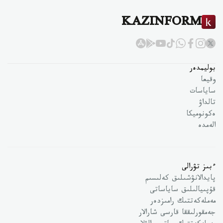
KAZINFORM
بوليمدەر
وقيعا
ساياسات
تالداۋ
ەكونوميكا
الەمدە
ءبىز تۋرالى
پايدالانۋشىلىق كەلىسىم
قۇپىيالىلىق ساياساتى
مەملەكەتتىك رامىزدەر
جەمقورلىققا قارسى شارالار