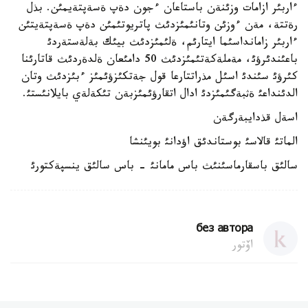
ءاربئر ازامات وزئنةن باستاعان ءجون دةپ ةسةپتةيمئن. بذل
رةتتة، مةن ءوزئن وتانئمئزدئث پاتريوتئمئن دةپ ةسةپتةيتئن
ءاربئر زامانداسئما ايتارئم، ةلئمئزدئث بيئك بةلةستةردئ
باعئندئرؤئ، مةملةكةتئمئزدئث 50 دامئعان ةلدةردئث قاتارئنا
كئرؤئ سئندئ اسئل مذراتتارعا قول جةتكئزؤئمئز ءبئزدئث وتان
الدئنداعئ ةثبةگئمئزدئ ادال اتقارؤئمئزبةن تئكةلةي بايلانئستئ.
اسةل قذدايبةرگةن
الماتئ قالاسئ بوستاندئق اؤدانئ بويئنشا
سالئق باسقارماسئنئث باس مامانئ - باس سالئق ينسپةكتورئ
без автора
اۆتور