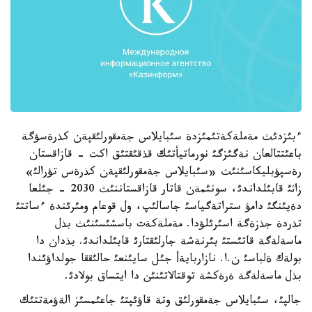
ءبئزدئث مةملةكةتئمئزدة سئبايلاس جةمقورلئقپةن كذرةسؤگة
باعئتتالعان نةگئزگئ نورماتيأتئك قذقئقتئق اكت - قازاقستان
رةسپؤبليكاسئنئث «سئبايلاس جةمقورلئقپةن كذرةس تؤرالئ»
زاثئ قابئلداندئ، سونئمةن قاتار قازاقستاننئث 2030 - جئلعا
دةيئنگئ دامؤ ستراتةگياسئ جاسالئپ، ول قوعام ومئرئندة ءساتتئ
تذردة جذزةگة اسئرئلؤدا. مةملةكةت باسشئسئنئث بذل
ماسةلةگة قاتئستئ بئرنةشة جارلئقتارئ قابئلداندئ. بذدان دا
بولةك ةلباسئ ن.ا. نازاربايةأ جئل سايئنعئ حالئققا جولداؤئندا
بذل ماسةلةگة ةرةكشة توقتالاتئنئن دا ايتساق بولادئ.
جالپئ، سئبايلاس جةمقورلئق وتة قاؤئپتئ جاعئمسئز الةؤمةتتئك