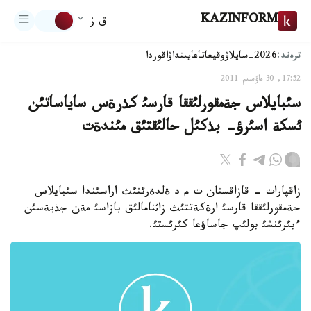
KAZINFORM
ق ز
ترەند:
2026-سايلاۋ
وقيعا
تاعايىنداۋ
اقوردا
17:52, 30 ماۋسىم 2011
سئبايلاس جةمقورلئققا قارسئ كذرةس ساياساتئن
ئسكة اسئرؤ- بذكئل حالئقتئق مئندةت
زاقپارات - قازاقستان ت م د ةلدةرئنئث اراسئندا سئبايلاس
جةمقورلئققا قارسئ ارةكةتتئث زاثنامالئق بازاسئ مةن جذيةسئن
ءبئرئنشئ بولئپ جاساؤعا كئرئستئ.